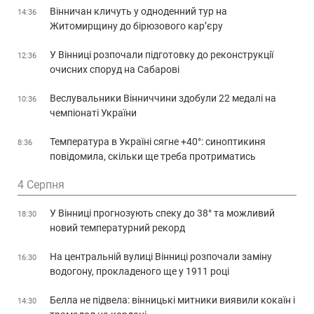
Вінничан кличуть у одноденний тур на
14:36
Житомирщину до бірюзового кар’єру
У Вінниці розпочали підготовку до реконструкції
12:36
очисних споруд на Сабарові
Веслувальники Вінниччини здобули 22 медалі на
10:36
чемпіонаті України
Температура в Україні сягне +40°: синоптикиня
8:36
повідомила, скільки ще треба протриматись
4 Серпня
У Вінниці прогнозують спеку до 38° та можливий
18:30
новий температурний рекорд
На центральній вулиці Вінниці розпочали заміну
16:30
водогону, прокладеного ще у 1911 році
Белла не підвела: вінницькі митники виявили кокаїн і
14:30