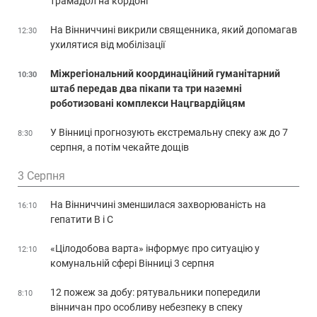
трамадол на кордоні
На Вінниччині викрили священника, який допомагав
12:30
ухилятися від мобілізації
Міжрегіональний координаційний гуманітарний
10:30
штаб передав два пікапи та три наземні
роботизовані комплекси Нацгвардійцям
У Вінниці прогнозують екстремальну спеку аж до 7
8:30
серпня, а потім чекайте дощів
3 Серпня
На Вінниччині зменшилася захворюваність на
16:10
гепатити В і С
«Цілодобова варта» інформує про ситуацію у
12:10
комунальній сфері Вінниці 3 серпня
12 пожеж за добу: рятувальники попередили
8:10
вінничан про особливу небезпеку в спеку