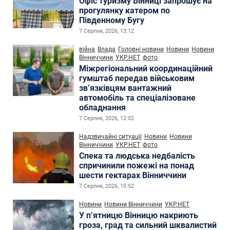
Офіс туризму Вінниці запрошує на
прогулянку катером по
Південному Бугу
7 Серпня, 2026, 13:12
війна
Влада
Головні новини
Новини
Новини
Вінниччини
УКР.НЕТ
фото
Міжрегіональний координаційний
гумштаб передав військовим
зв’язківцям вантажний
автомобіль та спеціалізоване
обладнання
7 Серпня, 2026, 12:02
Надзвичайні ситуації
Новини
Новини
Вінниччини
УКР.НЕТ
фото
Спека та людська недбалість
спричинили пожежі на понад
шести гектарах Вінниччини
7 Серпня, 2026, 10:52
Новини
Новини Вінниччини
УКР.НЕТ
У п’ятницю Вінницю накриють
гроза, град та сильний шквалистий