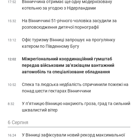
Вінниччина отримає ще одну модернізовану
17:52
котельню за угодою з Нідерландами
На Вінниччині 51-річного чоловіка засудили за
15:32
розповсюдження дитячої порнографії
Офіс туризму Вінниці запрошує на прогулянку
13:12
катером по Південному Бугу
Міжрегіональний координаційний гумштаб
12:02
передав військовим зв’язківцям вантажний
автомобіль та спеціалізоване обладнання
Спека та людська недбалість спричинили пожежі на
10:52
понад шести гектарах Вінниччини
У п’ятницю Вінницю накриють гроза, град та сильний
8:32
шквалистий вітер
6 Серпня
У Вінниці зафіксували новий рекорд максимальної
16:24