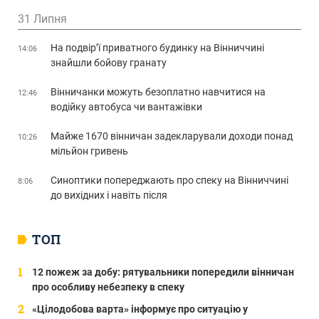
31 Липня
На подвір’ї приватного будинку на Вінниччині
14:06
знайшли бойову гранату
Вінничанки можуть безоплатно навчитися на
12:46
водійку автобуса чи вантажівки
Майже 1670 вінничан задекларували доходи понад
10:26
мільйон гривень
Синоптики попереджають про спеку на Вінниччині
8:06
до вихідних і навіть після
ТОП
12 пожеж за добу: рятувальники попередили вінничан
про особливу небезпеку в спеку
«Цілодобова варта» інформує про ситуацію у