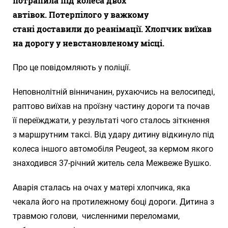
потрапила під колеса двох
автівок. Потерпілого у важкому
стані доставили до реанімації. Хлопчик виїхав
на дорогу у невстановленому місці.
Про це повідомляють у поліції.
Неповнолітній вінничанин, рухаючись на велосипеді,
раптово виїхав на проїзну частину дороги та почав
її переїжджати, у результаті чого сталось зіткнення
з маршрутним таксі. Від удару дитину відкинуло під
колеса іншого автомобіля Peugeot, за кермом якого
знаходився 37-річний житель села Межвеже Вушко.
Аварія сталась на очах у матері хлопчика, яка
чекала його на протилежному боці дороги. Дитина з
травмою голови, численними переломами,