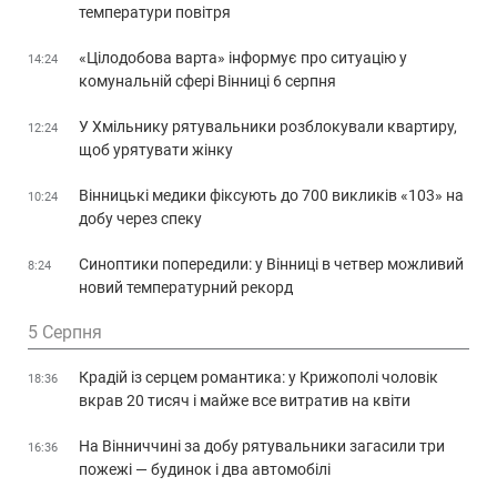
температури повітря
«Цілодобова варта» інформує про ситуацію у
14:24
комунальній сфері Вінниці 6 серпня
У Хмільнику рятувальники розблокували квартиру,
12:24
щоб урятувати жінку
Вінницькі медики фіксують до 700 викликів «103» на
10:24
добу через спеку
Синоптики попередили: у Вінниці в четвер можливий
8:24
новий температурний рекорд
5 Серпня
Крадій із серцем романтика: у Крижополі чоловік
18:36
вкрав 20 тисяч і майже все витратив на квіти
На Вінниччині за добу рятувальники загасили три
16:36
пожежі — будинок і два автомобілі