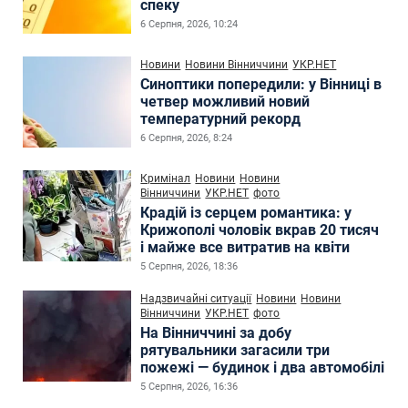
спеку
6 Серпня, 2026, 10:24
Новини
Новини Вінниччини
УКР.НЕТ
Синоптики попередили: у Вінниці в
четвер можливий новий
температурний рекорд
6 Серпня, 2026, 8:24
Кримінал
Новини
Новини
Вінниччини
УКР.НЕТ
фото
Крадій із серцем романтика: у
Крижополі чоловік вкрав 20 тисяч
і майже все витратив на квіти
5 Серпня, 2026, 18:36
Надзвичайні ситуації
Новини
Новини
Вінниччини
УКР.НЕТ
фото
На Вінниччині за добу
рятувальники загасили три
пожежі — будинок і два автомобілі
5 Серпня, 2026, 16:36