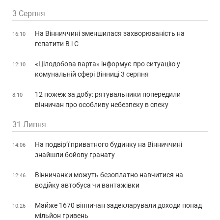
3 Серпня
На Вінниччині зменшилася захворюваність на
16:10
гепатити В і С
«Цілодобова варта» інформує про ситуацію у
12:10
комунальній сфері Вінниці 3 серпня
12 пожеж за добу: рятувальники попередили
8:10
вінничан про особливу небезпеку в спеку
31 Липня
На подвір’ї приватного будинку на Вінниччині
14:06
знайшли бойову гранату
Вінничанки можуть безоплатно навчитися на
12:46
водійку автобуса чи вантажівки
Майже 1670 вінничан задекларували доходи понад
10:26
мільйон гривень