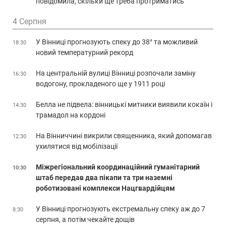
повідомила, скільки ще треба протриматись
4 Серпня
У Вінниці прогнозують спеку до 38° та можливий
18:30
новий температурний рекорд
На центральній вулиці Вінниці розпочали заміну
16:30
водогону, прокладеного ще у 1911 році
Белла не підвела: вінницькі митники виявили кокаїн і
14:30
трамадол на кордоні
На Вінниччині викрили священника, який допомагав
12:30
ухилятися від мобілізації
Міжрегіональний координаційний гуманітарний
10:30
штаб передав два пікапи та три наземні
роботизовані комплекси Нацгвардійцям
У Вінниці прогнозують екстремальну спеку аж до 7
8:30
серпня, а потім чекайте дощів