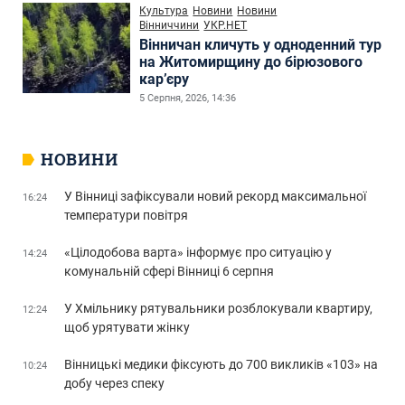
Культура
Новини
Новини
Вінниччини
УКР.НЕТ
Вінничан кличуть у одноденний тур
на Житомирщину до бірюзового
кар’єру
5 Серпня, 2026, 14:36
НОВИНИ
У Вінниці зафіксували новий рекорд максимальної
16:24
температури повітря
«Цілодобова варта» інформує про ситуацію у
14:24
комунальній сфері Вінниці 6 серпня
У Хмільнику рятувальники розблокували квартиру,
12:24
щоб урятувати жінку
Вінницькі медики фіксують до 700 викликів «103» на
10:24
добу через спеку