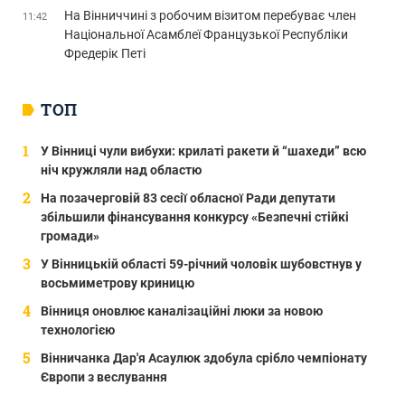
На Вінниччині з робочим візитом перебуває член
11:42
Національної Асамблеї Французької Республіки
Фредерік Петі
ТОП
У Вінниці чули вибухи: крилаті ракети й “шахеди” всю
ніч кружляли над областю
На позачерговій 83 сесії обласної Ради депутати
збільшили фінансування конкурсу «Безпечні стійкі
громади»
У Вінницькій області 59-річний чоловік шубовстнув у
восьмиметрову криницю
Вінниця оновлює каналізаційні люки за новою
технологією
Вінничанка Дар'я Асаулюк здобула срібло чемпіонату
Європи з веслування