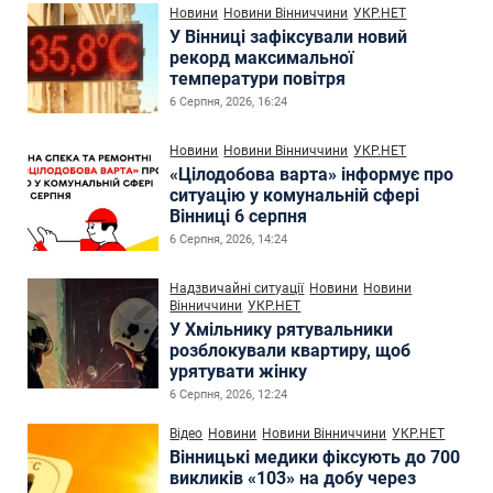
Новини
Новини Вінниччини
УКР.НЕТ
У Вінниці зафіксували новий
рекорд максимальної
температури повітря
6 Серпня, 2026, 16:24
Новини
Новини Вінниччини
УКР.НЕТ
«Цілодобова варта» інформує про
ситуацію у комунальній сфері
Вінниці 6 серпня
6 Серпня, 2026, 14:24
Надзвичайні ситуації
Новини
Новини
Вінниччини
УКР.НЕТ
У Хмільнику рятувальники
розблокували квартиру, щоб
урятувати жінку
6 Серпня, 2026, 12:24
Відео
Новини
Новини Вінниччини
УКР.НЕТ
Вінницькі медики фіксують до 700
викликів «103» на добу через