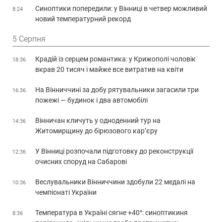
Синоптики попередили: у Вінниці в четвер можливий
8:24
новий температурний рекорд
5 Серпня
Крадій із серцем романтика: у Крижополі чоловік
18:36
вкрав 20 тисяч і майже все витратив на квіти
На Вінниччині за добу рятувальники загасили три
16:36
пожежі — будинок і два автомобілі
Вінничан кличуть у одноденний тур на
14:36
Житомирщину до бірюзового кар’єру
У Вінниці розпочали підготовку до реконструкції
12:36
очисних споруд на Сабарові
Веслувальники Вінниччини здобули 22 медалі на
10:36
чемпіонаті України
Температура в Україні сягне +40°: синоптикиня
8:36