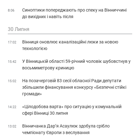
Синоптики попереджають про спеку на Вінниччині
8:06
до вихідних і навіть після
30 Липня
Вінниця оновлює каналізаційні люки за новою
17:02
технологією
У Вінницькій області 59-річний чоловік шубовстнув у
15:42
восьмиметрову криницю
На позачерговій 83 сесії обласної Ради депутати
15:02
збільшили фінансування конкурсу «Безпечні стійкі
громади»
«Цілодобова варта» про ситуацію у комунальній
14:22
сфері Вінниці 30 липня
Вінничанка Дар’я Асаулюк здобула срібло
13:02
чемпіонату Європи з веслування