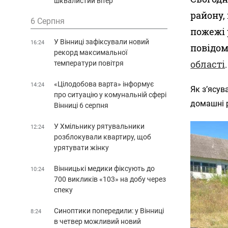
шквалистий вітер
району,
6 Серпня
пожежі 
У Вінниці зафіксували новий
16:24
повідо
рекорд максимальної
області
.
температури повітря
«Цілодобова варта» інформує
14:24
Як з’ясув
про ситуацію у комунальній сфері
домашні р
Вінниці 6 серпня
У Хмільнику рятувальники
12:24
розблокували квартиру, щоб
урятувати жінку
Вінницькі медики фіксують до
10:24
700 викликів «103» на добу через
спеку
Синоптики попередили: у Вінниці
8:24
в четвер можливий новий