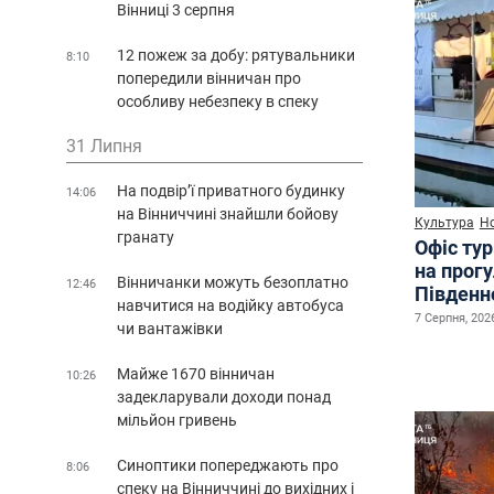
Вінниці 3 серпня
12 пожеж за добу: рятувальники
8:10
попередили вінничан про
особливу небезпеку в спеку
31 Липня
На подвір’ї приватного будинку
14:06
на Вінниччині знайшли бойову
Культура
Н
гранату
Офіс ту
на прог
Вінничанки можуть безоплатно
12:46
Південн
навчитися на водійку автобуса
7 Серпня, 2026
чи вантажівки
Майже 1670 вінничан
10:26
задекларували доходи понад
мільйон гривень
Синоптики попереджають про
8:06
спеку на Вінниччині до вихідних і