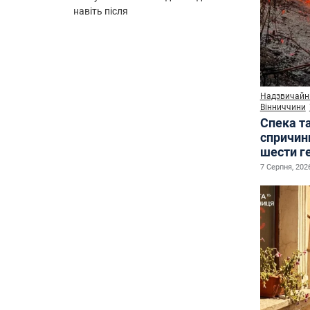
навіть після
Надзвичайні
Вінниччини
Спека т
спричин
шести г
7 Серпня, 2026