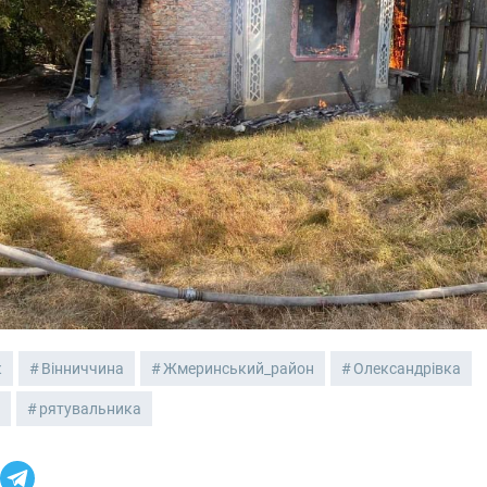
к
Вінниччина
Жмеринський_район
Олександрівка
а
рятувальника