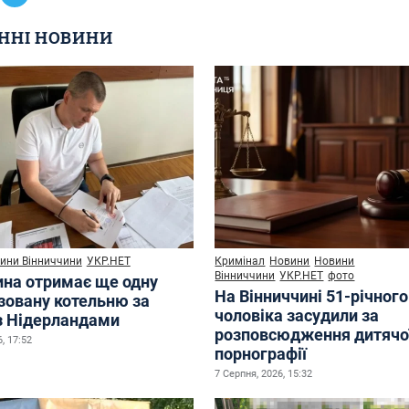
ННІ НОВИНИ
ини Вінниччини
УКР.НЕТ
Кримінал
Новини
Новини
Вінниччини
УКР.НЕТ
фото
ина отримає ще одну
На Вінниччині 51-річного
зовану котельню за
чоловіка засудили за
з Нідерландами
розповсюдження дитячо
, 17:52
порнографії
7 Серпня, 2026, 15:32