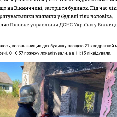
 що на Вінниччині, загорівся будинок. Під час лік
рятувальники виявили у будівлі тіло чоловіка,
мляє
Головне управління ДСНС України у Вінниц
алось, вогонь знищив дах будинку площею 21 квадратний 
ечі. О 10:57 пожежу локалізували, а в 11:15 ліквідували.