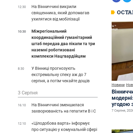
На Вінниччині викрили
12:30
ОСТА
священника, який допомагав
ухилятися від мобілізації
Міжрегіональний
10:30
координаційний гуманітарний
штаб передав два пікапи та три
наземні роботизовані
комплекси Нацгвардійцям
У Вінниці прогнозують
8:30
екстремальну спеку аж до 7
серпня, а потім чекайте дощів
Новини
Нов
Вінничч
3 Серпня
модерні
угодою 
На Вінниччині зменшилася
16:10
захворюваність на гепатити В і С
7 Серпня, 2026
«Цілодобова варта» інформує
12:10
про ситуацію у комунальній сфері