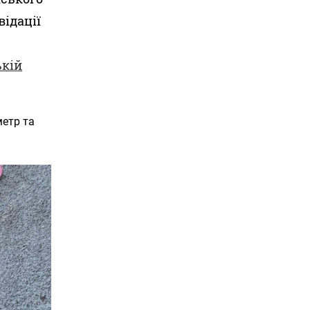
відації
ькій
метр та