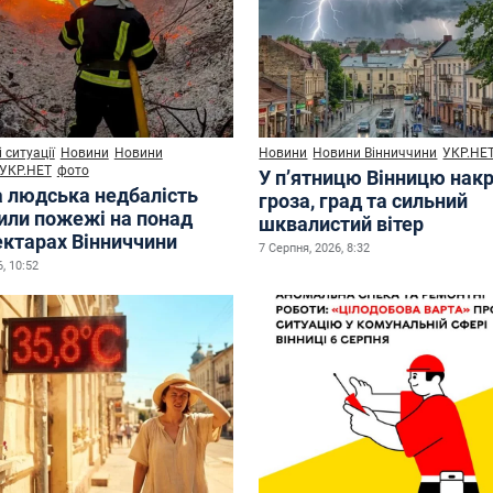
 ситуації
Новини
Новини
Новини
Новини Вінниччини
УКР.НЕ
УКР.НЕТ
фото
У п’ятницю Вінницю нак
а людська недбалість
гроза, град та сильний
или пожежі на понад
шквалистий вітер
ектарах Вінниччини
7 Серпня, 2026, 8:32
, 10:52