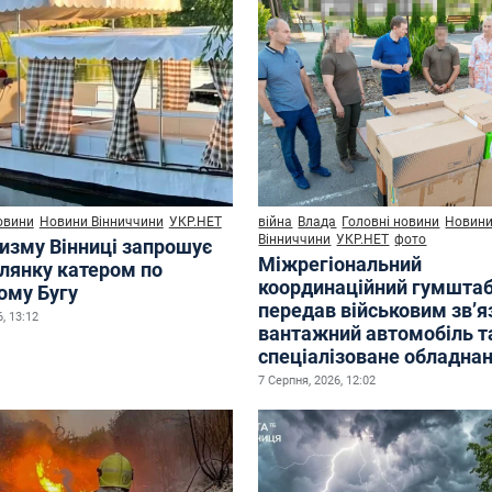
овини
Новини Вінниччини
УКР.НЕТ
війна
Влада
Головні новини
Новин
Вінниччини
УКР.НЕТ
фото
ризму Вінниці запрошує
Міжрегіональний
улянку катером по
координаційний гумшта
ому Бугу
передав військовим зв’
, 13:12
вантажний автомобіль т
спеціалізоване обладна
7 Серпня, 2026, 12:02