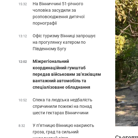
На Вінниччині 51-річного
15:32
чоловіка засудили за
розповсюдження дитячої
порнографії
Офіс туризму Вінниці запрошує
13:12
на прогулянку катером по
Південному Бугу
Міжрегіональний
12:02
координаційний гумштаб
передав військовим зв’язківцям
вантажний автомобіль та
спеціалізоване обладнання
Спека та людська недбалість
10:52
спричинили пожежі на понад
шести гектарах Вінниччини
У п’ятницю Вінницю накриють
8:32
гроза, град та сильний
Сьогодн