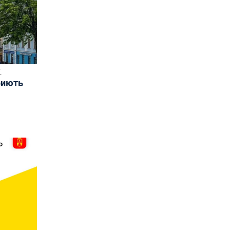
Т
риють