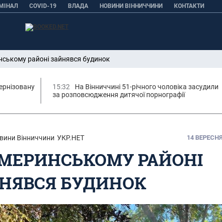
МІНАЛ
COVID-19
ВЛАДА
НОВИНИ ВІННИЧЧИНИ
КОНТАКТИ
ському районі зайнявся будинок
ернізовану
15:32
На Вінниччині 51-річного чоловіка засудили
за розповсюдження дитячої порнографії
вини Вінниччини
УКР.НЕТ
14 ВЕРЕСНЯ,
МЕРИНСЬКОМУ РАЙОНІ
НЯВСЯ БУДИНОК