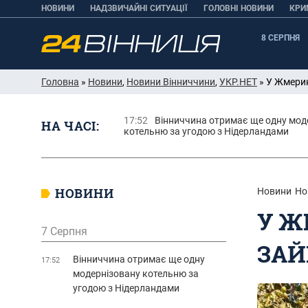
НОВИНИ
НАДЗВИЧАЙНІ СИТУАЦІЇ
ГОЛОВНІ НОВИНИ
КРИ
8 СЕРПНЯ
Головна
»
Новини
,
Новини Вінниччини
,
УКР.НЕТ
» У Жмерин
17:52
Вінниччина отримає ще одну мод
НА ЧАСІ:
котельню за угодою з Нідерландами
НОВИНИ
Новини
Но
У Ж
7 Серпня
ЗАЙ
Вінниччина отримає ще одну
17:52
модернізовану котельню за
угодою з Нідерландами