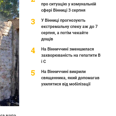
про ситуацію у комунальній
сфері Вінниці 3 серпня
У Вінниці прогнозують
екстремальну спеку аж до 7
серпня, а потім чекайте
дощів
На Вінниччині зменшилася
захворюваність на гепатити В
і С
На Вінниччині викрили
священника, який допомагав
ухилятися від мобілізації
нського