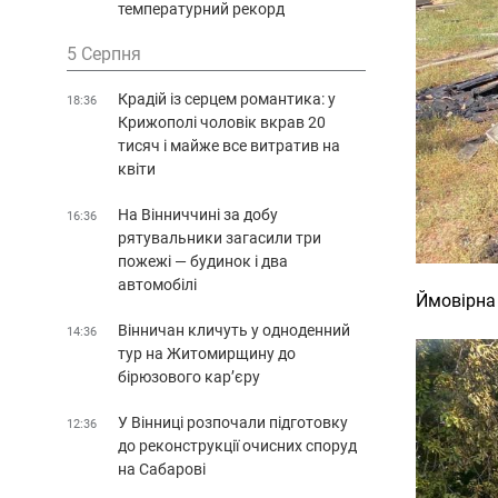
температурний рекорд
5 Серпня
Крадій із серцем романтика: у
18:36
Крижополі чоловік вкрав 20
тисяч і майже все витратив на
квіти
На Вінниччині за добу
16:36
рятувальники загасили три
пожежі — будинок і два
автомобілі
Ймовірна 
Вінничан кличуть у одноденний
14:36
тур на Житомирщину до
бірюзового кар’єру
У Вінниці розпочали підготовку
12:36
до реконструкції очисних споруд
на Сабарові