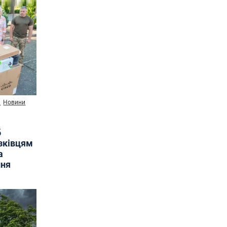
и
Новини
б
язківцям
а
ння