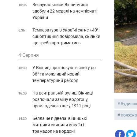
Веслувальники Вінниччини
10:36
здобули 22 медалі на чемпіонаті
України
Температура в Україні сягне +40°:
8:36
синоптикиня повідомила, скільки
ще треба протриматись
4 Серпня
У Вінниці прогнозують спеку до
18:30
38° та можливий новий
температурний рекорд
На центральній вулиці Вінниці
16:30
розпочали заміну водогону,
будино
прокладеного ще у 1911 році
пожеж
Белла не підвела: вінницькі
14:30
митники виявили кокаїн і
трамадол на кордоні