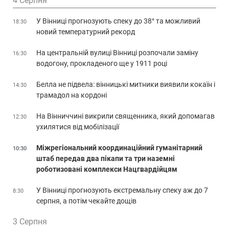
4 Серпня
У Вінниці прогнозують спеку до 38° та можливий
18:30
новий температурний рекорд
На центральній вулиці Вінниці розпочали заміну
16:30
водогону, прокладеного ще у 1911 році
Белла не підвела: вінницькі митники виявили кокаїн і
14:30
трамадол на кордоні
На Вінниччині викрили священника, який допомагав
12:30
ухилятися від мобілізації
Міжрегіональний координаційний гуманітарний
10:30
штаб передав два пікапи та три наземні
роботизовані комплекси Нацгвардійцям
У Вінниці прогнозують екстремальну спеку аж до 7
8:30
серпня, а потім чекайте дощів
3 Серпня