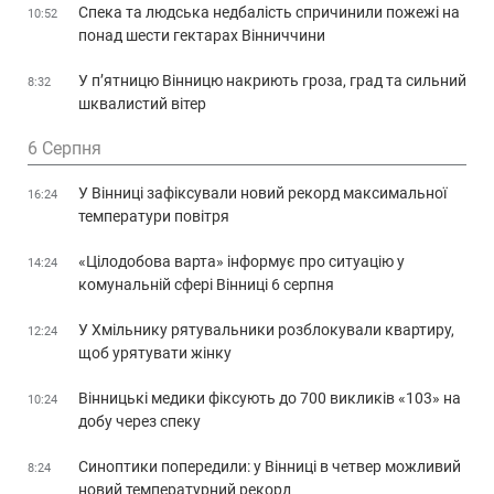
Спека та людська недбалість спричинили пожежі на
10:52
понад шести гектарах Вінниччини
У п’ятницю Вінницю накриють гроза, град та сильний
8:32
шквалистий вітер
6 Серпня
У Вінниці зафіксували новий рекорд максимальної
16:24
температури повітря
«Цілодобова варта» інформує про ситуацію у
14:24
комунальній сфері Вінниці 6 серпня
У Хмільнику рятувальники розблокували квартиру,
12:24
щоб урятувати жінку
Вінницькі медики фіксують до 700 викликів «103» на
10:24
добу через спеку
Синоптики попередили: у Вінниці в четвер можливий
8:24
новий температурний рекорд