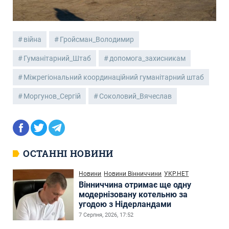
війна
Гройсман_Володимир
Гуманітарний_Штаб
допомога_захисникам
Міжрегіональний координаційний гуманітарний штаб
Моргунов_Сергій
Соколовий_Вячеслав
ОСТАННІ НОВИНИ
Новини
Новини Вінниччини
УКР.НЕТ
Вінниччина отримає ще одну
модернізовану котельню за
угодою з Нідерландами
7 Серпня, 2026, 17:52