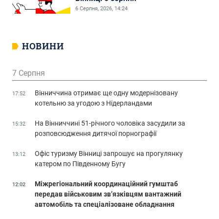
6 Серпня, 2026, 14:24
НОВИНИ
7 Серпня
Вінниччина отримає ще одну модернізовану
17:52
котельню за угодою з Нідерландами
На Вінниччині 51-річного чоловіка засудили за
15:32
розповсюдження дитячої порнографії
Офіс туризму Вінниці запрошує на прогулянку
13:12
катером по Південному Бугу
Міжрегіональний координаційний гумштаб
12:02
передав військовим зв’язківцям вантажний
автомобіль та спеціалізоване обладнання