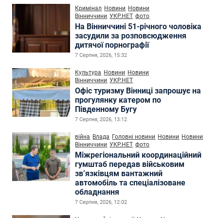
Кримінал
Новини
Новини
Вінниччини
УКР.НЕТ
фото
На Вінниччині 51-річного чоловіка
засудили за розповсюдження
дитячої порнографії
7 Серпня, 2026, 15:32
Культура
Новини
Новини
Вінниччини
УКР.НЕТ
Офіс туризму Вінниці запрошує на
прогулянку катером по
Південному Бугу
7 Серпня, 2026, 13:12
війна
Влада
Головні новини
Новини
Новини
Вінниччини
УКР.НЕТ
фото
Міжрегіональний координаційний
гумштаб передав військовим
зв’язківцям вантажний
автомобіль та спеціалізоване
обладнання
7 Серпня, 2026, 12:02