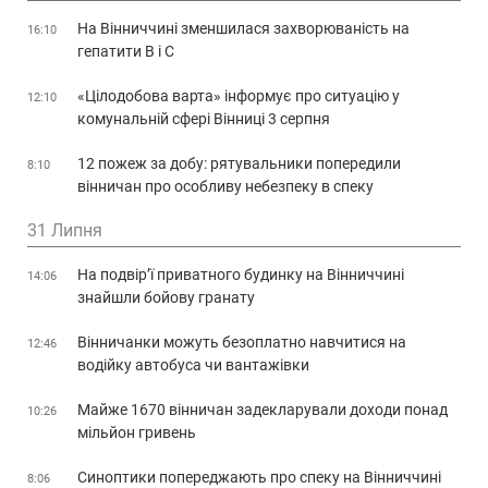
На Вінниччині зменшилася захворюваність на
16:10
гепатити В і С
«Цілодобова варта» інформує про ситуацію у
12:10
комунальній сфері Вінниці 3 серпня
12 пожеж за добу: рятувальники попередили
8:10
вінничан про особливу небезпеку в спеку
31 Липня
На подвір’ї приватного будинку на Вінниччині
14:06
знайшли бойову гранату
Вінничанки можуть безоплатно навчитися на
12:46
водійку автобуса чи вантажівки
Майже 1670 вінничан задекларували доходи понад
10:26
мільйон гривень
Синоптики попереджають про спеку на Вінниччині
8:06