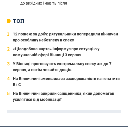
до вихідних і навіть після
ТОП
12 пожеж за добу: рятувальники попередили вінничан
про особливу небезпеку в спеку
«Цілодобова варта» інформує про ситуацію у
комунальній сфері Вінниці 3 серпня
У Вінниці прогнозують екстремальну спеку аж до 7
серпня, а потім чекайте дощів
На Вінниччині зменшилася захворюваність на гепатити
В і С
На Вінниччині викрили священника, який допомагав
ухилятися від мобілізації