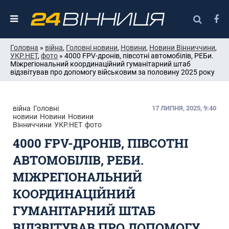
Головна
»
війна
,
Головні новини
,
Новини
,
Новини Вінниччини
,
УКР.НЕТ
,
фото
» 4000 FPV-дронів, півсотні автомобілів, РЕБи.
Міжрегіональний координаційний гуманітарний штаб
відзвітував про допомогу військовим за половину 2025 року
війна
Головні
17 ЛИПНЯ, 2025, 9:40
новини
Новини
Новини
Вінниччини
УКР.НЕТ
фото
4000 FPV-ДРОНІВ, ПІВСОТНІ
АВТОМОБІЛІВ, РЕБИ.
МІЖРЕГІОНАЛЬНИЙ
КООРДИНАЦІЙНИЙ
ГУМАНІТАРНИЙ ШТАБ
ВІДЗВІТУВАВ ПРО ДОПОМОГУ