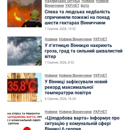
Надзвичайні ситуації
Новини
Новини
Вінниччини
УКР.НЕТ
фото
Спека та людська недбалість
спричинили пожежі на понад
шести гектарах Вінниччини
7 Серпня, 2026, 10:52
Новини
Новини Вінниччини
УКР.НЕТ
У п’ятницю Вінницю накриють
гроза, град та сильний шквалистий
вітер
7 Серпня, 2026, 8:32
Новини
Новини Вінниччини
УКР.НЕТ
У Вінниці зафіксували новий
рекорд максимальної
температури повітря
6 Серпня, 2026, 16:24
Новини
Новини Вінниччини
УКР.НЕТ
«Цілодобова варта» інформує про
ситуацію у комунальній сфері
Вінниці 6 серпня