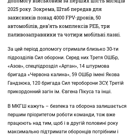
допомогу військовим за перших шість місяців
2025 року. Зокрема, Штаб передав для
захисників понад 4000 FPV-дронів, 50
автомобілів, девʼять комплексів РЕБ, три
паливозаправники та чотири мобільні лазні.
За цей період допомогу отримали близько 30-ти
підрозділів Сил оборони. Серед них Третя ОШБр,
«Азов», спецпідрозділ «Артан», 14 штурмова
бригада «Червона калина», 59 ОШБр імені Якова
Гандзюка, 120 бригада Сил тероборони ЗСУ, Третій
прикордонний загін ім. Євгена Пікуса та інші.
В МКГШ кажуть – безпека та оборона залишається
першим пріоритетом роботи команди, тож вже
працюють над тим, щоб і в другій половині року
максимально підтримати оборонців потрібним і