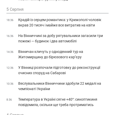
5 Серпня
Крадій із серцем романтика: у Крижополі чоловік
18:36
вкрав 20 тисяч і майже все витратив на квіти
На Вінниччині за добу рятувальники загасили три
16:36
пожежі — будинок і два автомобілі
Вінничан кличуть у одноденний тур на
14:36
Житомирщину до бірюзового кар’єру
У Вінниці розпочали підготовку до реконструкції
12:36
очисних споруд на Сабарові
Веслувальники Вінниччини здобули 22 медалі на
10:36
чемпіонаті України
Температура в Україні сягне +40°: синоптикиня
8:36
повідомила, скільки ще треба протриматись