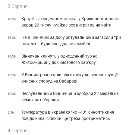
5 Серпня
Крадій із серцем романтика: у Крижополі чоловік
18:36
вкрав 20 тисяч і майже все витратив на квіти
На Вінниччині за добу рятувальники загасили три
16:36
пожежі — будинок і два автомобілі
Вінничан кличуть у одноденний тур на
14:36
Житомирщину до бірюзового кар’єру
У Вінниці розпочали підготовку до реконструкції
12:36
очисних споруд на Сабарові
Веслувальники Вінниччини здобули 22 медалі на
10:36
чемпіонаті України
Температура в Україні сягне +40°: синоптикиня
8:36
повідомила, скільки ще треба протриматись
4 Серпня