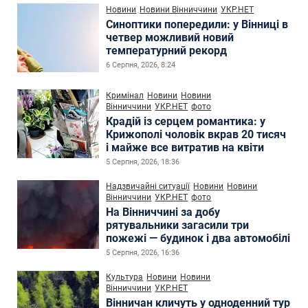
Новини
Новини Вінниччини
УКР.НЕТ
Синоптики попередили: у Вінниці в
четвер можливий новий
температурний рекорд
6 Серпня, 2026, 8:24
Кримінал
Новини
Новини
Вінниччини
УКР.НЕТ
фото
Крадій із серцем романтика: у
Крижополі чоловік вкрав 20 тисяч
і майже все витратив на квіти
5 Серпня, 2026, 18:36
Надзвичайні ситуації
Новини
Новини
Вінниччини
УКР.НЕТ
фото
На Вінниччині за добу
рятувальники загасили три
пожежі — будинок і два автомобілі
5 Серпня, 2026, 16:36
Культура
Новини
Новини
Вінниччини
УКР.НЕТ
Вінничан кличуть у одноденний тур