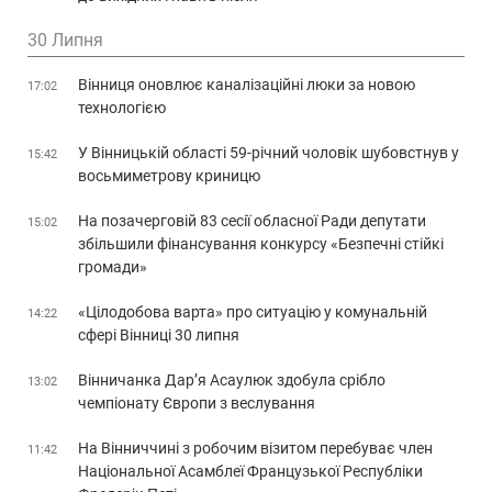
30 Липня
Вінниця оновлює каналізаційні люки за новою
17:02
технологією
У Вінницькій області 59-річний чоловік шубовстнув у
15:42
восьмиметрову криницю
На позачерговій 83 сесії обласної Ради депутати
15:02
збільшили фінансування конкурсу «Безпечні стійкі
громади»
«Цілодобова варта» про ситуацію у комунальній
14:22
сфері Вінниці 30 липня
Вінничанка Дар’я Асаулюк здобула срібло
13:02
чемпіонату Європи з веслування
На Вінниччині з робочим візитом перебуває член
11:42
Національної Асамблеї Французької Республіки