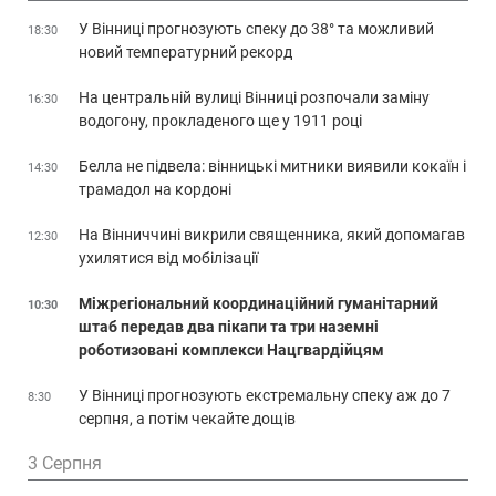
У Вінниці прогнозують спеку до 38° та можливий
18:30
новий температурний рекорд
На центральній вулиці Вінниці розпочали заміну
16:30
водогону, прокладеного ще у 1911 році
Белла не підвела: вінницькі митники виявили кокаїн і
14:30
трамадол на кордоні
На Вінниччині викрили священника, який допомагав
12:30
ухилятися від мобілізації
Міжрегіональний координаційний гуманітарний
10:30
штаб передав два пікапи та три наземні
роботизовані комплекси Нацгвардійцям
У Вінниці прогнозують екстремальну спеку аж до 7
8:30
серпня, а потім чекайте дощів
3 Серпня