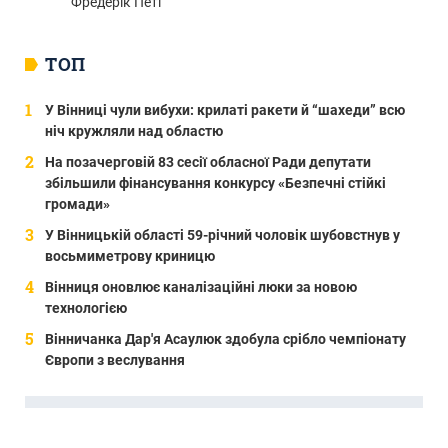
Фредерік Петі
ТОП
У Вінниці чули вибухи: крилаті ракети й “шахеди” всю
ніч кружляли над областю
На позачерговій 83 сесії обласної Ради депутати
збільшили фінансування конкурсу «Безпечні стійкі
громади»
У Вінницькій області 59-річний чоловік шубовстнув у
восьмиметрову криницю
Вінниця оновлює каналізаційні люки за новою
технологією
Вінничанка Дар'я Асаулюк здобула срібло чемпіонату
Європи з веслування