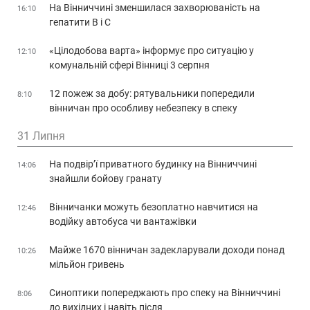
На Вінниччині зменшилася захворюваність на
16:10
гепатити В і С
«Цілодобова варта» інформує про ситуацію у
12:10
комунальній сфері Вінниці 3 серпня
12 пожеж за добу: рятувальники попередили
8:10
вінничан про особливу небезпеку в спеку
31 Липня
На подвір’ї приватного будинку на Вінниччині
14:06
знайшли бойову гранату
Вінничанки можуть безоплатно навчитися на
12:46
водійку автобуса чи вантажівки
Майже 1670 вінничан задекларували доходи понад
10:26
мільйон гривень
Синоптики попереджають про спеку на Вінниччині
8:06
до вихідних і навіть після