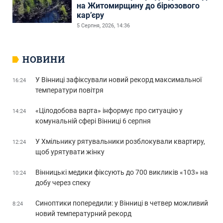
на Житомирщину до бірюзового
кар’єру
5 Серпня, 2026, 14:36
НОВИНИ
У Вінниці зафіксували новий рекорд максимальної
16:24
температури повітря
«Цілодобова варта» інформує про ситуацію у
14:24
комунальній сфері Вінниці 6 серпня
У Хмільнику рятувальники розблокували квартиру,
12:24
щоб урятувати жінку
Вінницькі медики фіксують до 700 викликів «103» на
10:24
добу через спеку
Синоптики попередили: у Вінниці в четвер можливий
8:24
новий температурний рекорд