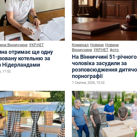
ини Вінниччини
УКР.НЕТ
Кримінал
Новини
Новини
Вінниччини
УКР.НЕТ
фото
ина отримає ще одну
На Вінниччині 51-річного
зовану котельню за
чоловіка засудили за
з Нідерландами
розповсюдження дитячо
, 17:52
порнографії
7 Серпня, 2026, 15:32