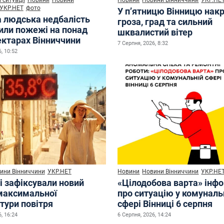
 ситуації
Новини
Новини
Новини
Новини Вінниччини
УКР.НЕ
УКР.НЕТ
фото
У п’ятницю Вінницю нак
а людська недбалість
гроза, град та сильний
или пожежі на понад
шквалистий вітер
ектарах Вінниччини
7 Серпня, 2026, 8:32
, 10:52
ини Вінниччини
УКР.НЕТ
Новини
Новини Вінниччини
УКР.НЕ
і зафіксували новий
«Цілодобова варта» інф
максимальної
про ситуацію у комуналь
тури повітря
сфері Вінниці 6 серпня
, 16:24
6 Серпня, 2026, 14:24