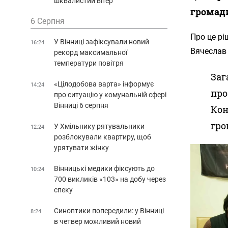
шквалистий вітер
громад
6 Серпня
Про це рі
У Вінниці зафіксували новий
16:24
Вячеслав
рекорд максимальної
температури повітря
Заг
«Цілодобова варта» інформує
14:24
про
про ситуацію у комунальній сфері
Вінниці 6 серпня
Кон
гро
У Хмільнику рятувальники
12:24
розблокували квартиру, щоб
урятувати жінку
Вінницькі медики фіксують до
10:24
700 викликів «103» на добу через
спеку
Синоптики попередили: у Вінниці
8:24
в четвер можливий новий