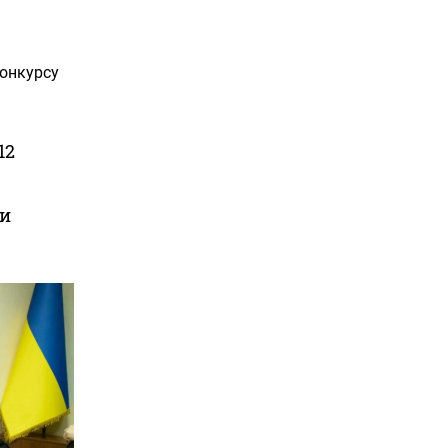
конкурсу
12
ки