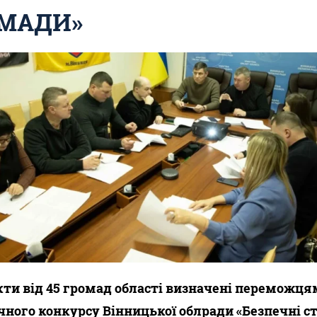
МАДИ»
кти від 45 громад області визначені переможц
чного конкурсу Вінницької облради «Безпечні ст