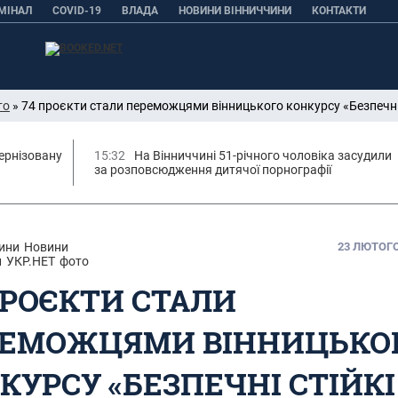
МІНАЛ
COVID-19
ВЛАДА
НОВИНИ ВІННИЧЧИНИ
КОНТАКТИ
то
» 74 проєкти стали переможцями вінницького конкурсу «Безпечні
ернізовану
15:32
На Вінниччині 51-річного чоловіка засудили
за розповсюдження дитячої порнографії
ини
Новини
23 ЛЮТОГО,
и
УКР.НЕТ
фото
ПРОЄКТИ СТАЛИ
ЕМОЖЦЯМИ ВІННИЦЬКО
КУРСУ «БЕЗПЕЧНІ СТІЙКІ