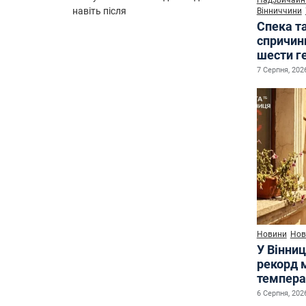
Надзвичайні
навіть після
Вінниччини
Спека т
спричин
шести г
7 Серпня, 2026
Новини
Нов
У Вінниц
рекорд 
темпера
6 Серпня, 2026