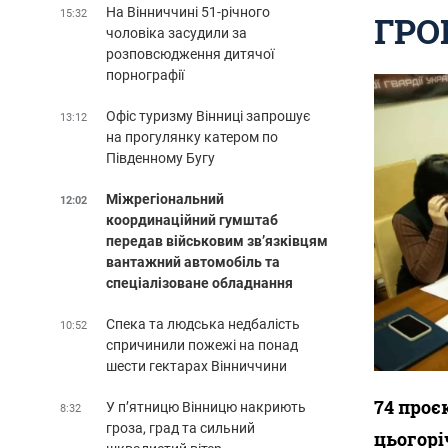
На Вінниччині 51-річного
15:32
ГРО
чоловіка засудили за
розповсюдження дитячої
порнографії
Офіс туризму Вінниці запрошує
13:12
на прогулянку катером по
Південному Бугу
Міжрегіональний
12:02
координаційний гумштаб
передав військовим зв’язківцям
вантажний автомобіль та
спеціалізоване обладнання
Спека та людська недбалість
10:52
спричинили пожежі на понад
шести гектарах Вінниччини
74 проє
У п’ятницю Вінницю накриють
8:32
гроза, град та сильний
цьогорі