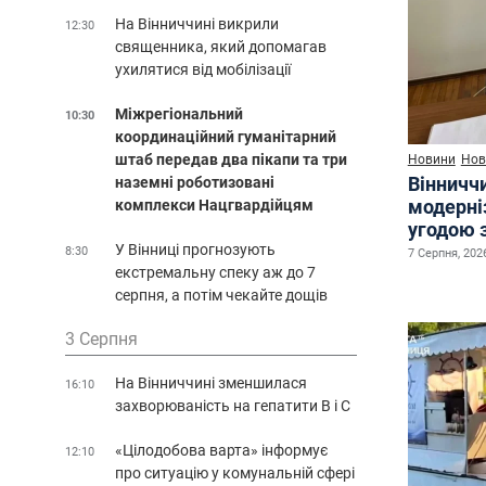
На Вінниччині викрили
12:30
священника, який допомагав
ухилятися від мобілізації
Міжрегіональний
10:30
координаційний гуманітарний
штаб передав два пікапи та три
Новини
Нов
Вінничч
наземні роботизовані
модерні
комплекси Нацгвардійцям
угодою 
У Вінниці прогнозують
8:30
7 Серпня, 2026
екстремальну спеку аж до 7
серпня, а потім чекайте дощів
3 Серпня
На Вінниччині зменшилася
16:10
захворюваність на гепатити В і С
«Цілодобова варта» інформує
12:10
про ситуацію у комунальній сфері