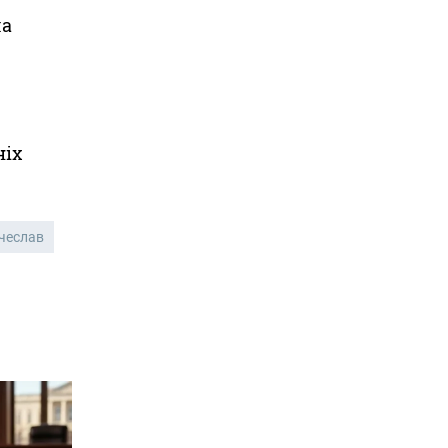
ла
ніх
чеслав