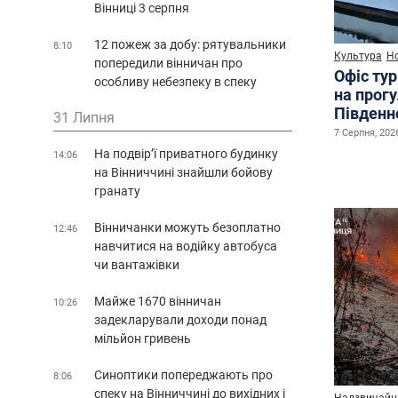
Вінниці 3 серпня
12 пожеж за добу: рятувальники
8:10
Культура
Н
попередили вінничан про
Офіс ту
особливу небезпеку в спеку
на прог
Південн
31 Липня
7 Серпня, 2026
На подвір’ї приватного будинку
14:06
на Вінниччині знайшли бойову
гранату
Вінничанки можуть безоплатно
12:46
навчитися на водійку автобуса
чи вантажівки
Майже 1670 вінничан
10:26
задекларували доходи понад
мільйон гривень
Синоптики попереджають про
8:06
спеку на Вінниччині до вихідних і