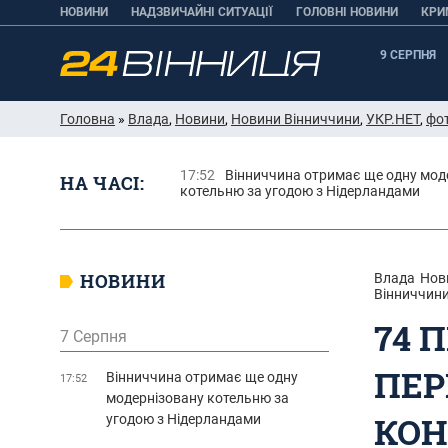
НОВИНИ
НАДЗВИЧАЙНІ СИТУАЦІЇ
ГОЛОВНІ НОВИНИ
КРИ
9 СЕРПНЯ
Головна
»
Влада
,
Новини
,
Новини Вінниччини
,
УКР.НЕТ
,
фо
17:52
Вінниччина отримає ще одну мод
НА ЧАСІ:
котельню за угодою з Нідерландами
НОВИНИ
Влада
Нов
Вінниччин
74 
7 Серпня
ПЕР
Вінниччина отримає ще одну
17:52
модернізовану котельню за
КОН
угодою з Нідерландами