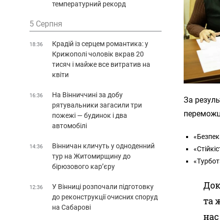
температурний рекорд
5 Серпня
Крадій із серцем романтика: у
18:36
Крижополі чоловік вкрав 20
тисяч і майже все витратив на
квіти
На Вінниччині за добу
16:36
За резуль
рятувальники загасили три
переможц
пожежі — будинок і два
автомобілі
«Безпек
Вінничан кличуть у одноденний
14:36
«Стійкіс
тур на Житомирщину до
«Турбот
бірюзового кар’єру
Док
У Вінниці розпочали підготовку
12:36
до реконструкції очисних споруд
та 
на Сабарові
нас