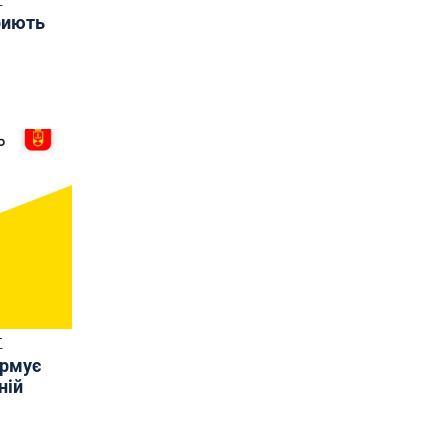
Т
риють
Т
ормує
ній