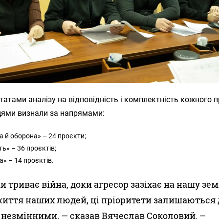
татами аналізу на відповідність і комплектність кожного 
ями визнали за напрямами:
а й оборона» – 24 проєкти;
ть» – 36 проєктів;
а» – 14 проєктів.
и триває війна, доки агресор зазіхає на нашу зе
життя наших людей, ці пріоритети залишаються
 незмінними, — сказав Вячеслав Соколовий. –