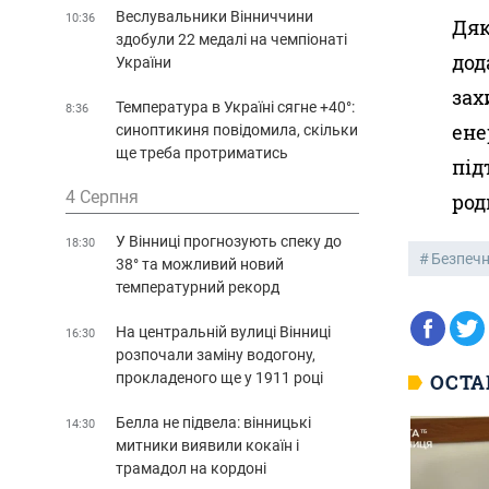
Веслувальники Вінниччини
10:36
Дяк
здобули 22 медалі на чемпіонаті
дод
України
зах
Температура в Україні сягне +40°:
8:36
ене
синоптикиня повідомила, скільки
ще треба протриматись
під
4 Серпня
род
У Вінниці прогнозують спеку до
18:30
Безпечн
38° та можливий новий
температурний рекорд
На центральній вулиці Вінниці
16:30
розпочали заміну водогону,
прокладеного ще у 1911 році
ОСТА
Белла не підвела: вінницькі
14:30
митники виявили кокаїн і
трамадол на кордоні