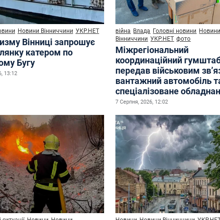
овини
Новини Вінниччини
УКР.НЕТ
війна
Влада
Головні новини
Новин
Вінниччини
УКР.НЕТ
фото
ризму Вінниці запрошує
Міжрегіональний
улянку катером по
координаційний гумшта
ому Бугу
передав військовим зв’
, 13:12
вантажний автомобіль т
спеціалізоване обладна
7 Серпня, 2026, 12:02