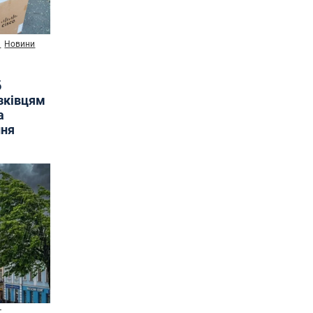
и
Новини
б
язківцям
а
ння