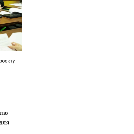
проєкту
млю
 для