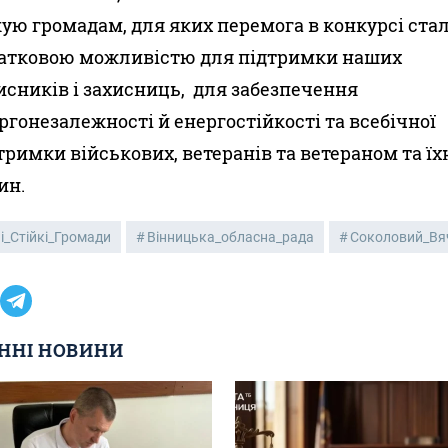
ую громадам, для яких перемога в конкурсі ста
атковою можливістю для підтримки наших
исників і захисниць, для забезпечення
ргонезалежності й енергостійкості та всебічної
тримки військових, ветеранів та ветераном та їх
ин.
і_Стійкі_Громади
Вінницька_обласна_рада
Соколовий_Вя
ННІ НОВИНИ