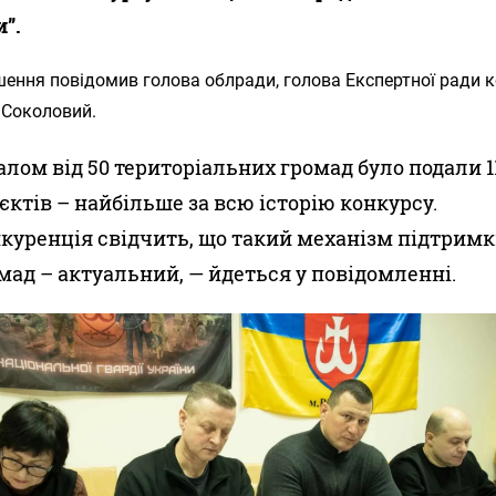
и”.
шення повідомив голова облради, голова Експертної ради 
 Соколовий.
алом від 50 територіальних громад було подали 1
єктів – найбільше за всю історію конкурсу.
куренція свідчить, що такий механізм підтрим
мад – актуальний, — йдеться у повідомленні.