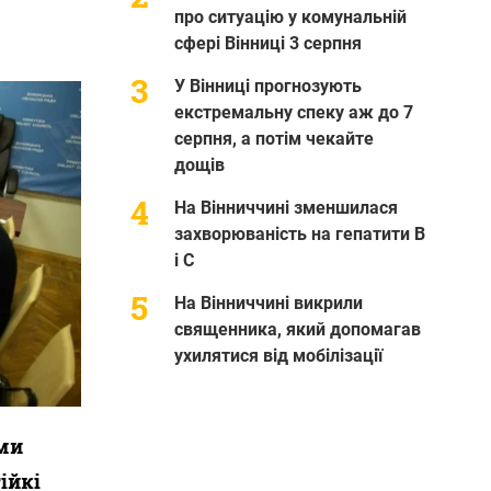
про ситуацію у комунальній
сфері Вінниці 3 серпня
У Вінниці прогнозують
екстремальну спеку аж до 7
серпня, а потім чекайте
дощів
На Вінниччині зменшилася
захворюваність на гепатити В
і С
На Вінниччині викрили
священника, який допомагав
ухилятися від мобілізації
ями
ійкі