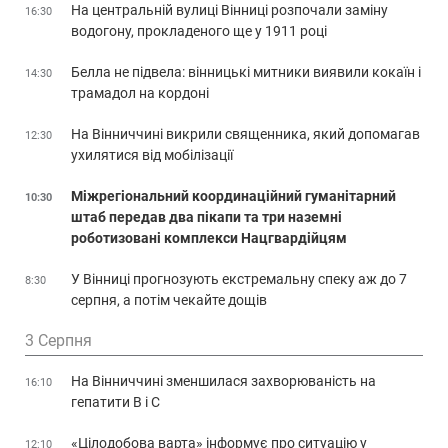
На центральній вулиці Вінниці розпочали заміну
16:30
водогону, прокладеного ще у 1911 році
Белла не підвела: вінницькі митники виявили кокаїн і
14:30
трамадол на кордоні
На Вінниччині викрили священника, який допомагав
12:30
ухилятися від мобілізації
Міжрегіональний координаційний гуманітарний
10:30
штаб передав два пікапи та три наземні
роботизовані комплекси Нацгвардійцям
У Вінниці прогнозують екстремальну спеку аж до 7
8:30
серпня, а потім чекайте дощів
3 Серпня
На Вінниччині зменшилася захворюваність на
16:10
гепатити В і С
«Цілодобова варта» інформує про ситуацію у
12:10