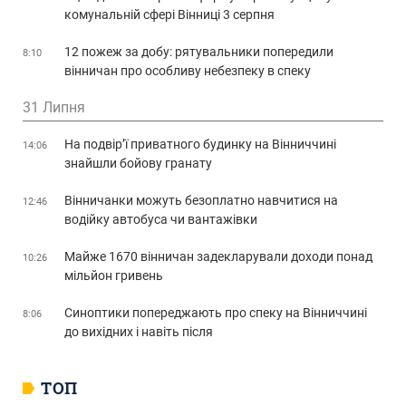
комунальній сфері Вінниці 3 серпня
12 пожеж за добу: рятувальники попередили
8:10
вінничан про особливу небезпеку в спеку
31 Липня
На подвір’ї приватного будинку на Вінниччині
14:06
знайшли бойову гранату
Вінничанки можуть безоплатно навчитися на
12:46
водійку автобуса чи вантажівки
Майже 1670 вінничан задекларували доходи понад
10:26
мільйон гривень
Синоптики попереджають про спеку на Вінниччині
8:06
до вихідних і навіть після
ТОП