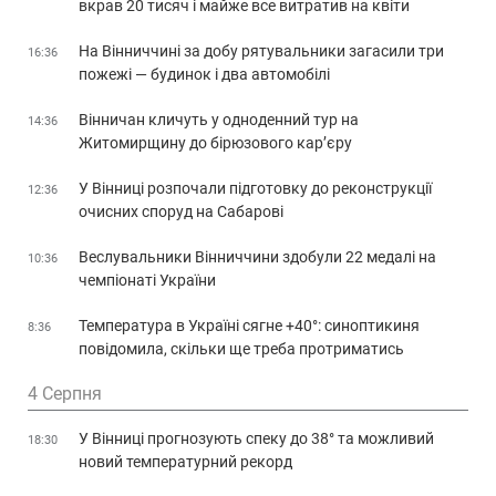
вкрав 20 тисяч і майже все витратив на квіти
На Вінниччині за добу рятувальники загасили три
16:36
пожежі — будинок і два автомобілі
Вінничан кличуть у одноденний тур на
14:36
Житомирщину до бірюзового кар’єру
У Вінниці розпочали підготовку до реконструкції
12:36
очисних споруд на Сабарові
Веслувальники Вінниччини здобули 22 медалі на
10:36
чемпіонаті України
Температура в Україні сягне +40°: синоптикиня
8:36
повідомила, скільки ще треба протриматись
4 Серпня
У Вінниці прогнозують спеку до 38° та можливий
18:30
новий температурний рекорд