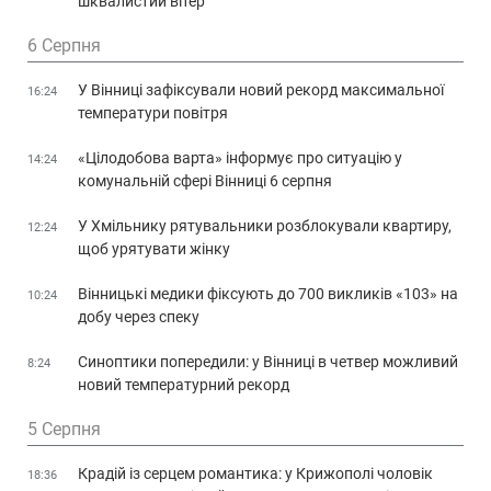
шквалистий вітер
6 Серпня
У Вінниці зафіксували новий рекорд максимальної
16:24
температури повітря
«Цілодобова варта» інформує про ситуацію у
14:24
комунальній сфері Вінниці 6 серпня
У Хмільнику рятувальники розблокували квартиру,
12:24
щоб урятувати жінку
Вінницькі медики фіксують до 700 викликів «103» на
10:24
добу через спеку
Синоптики попередили: у Вінниці в четвер можливий
8:24
новий температурний рекорд
5 Серпня
Крадій із серцем романтика: у Крижополі чоловік
18:36