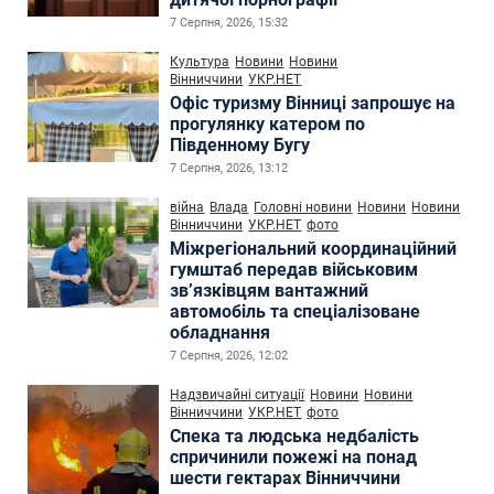
7 Серпня, 2026, 15:32
Культура
Новини
Новини
Вінниччини
УКР.НЕТ
Офіс туризму Вінниці запрошує на
прогулянку катером по
Південному Бугу
7 Серпня, 2026, 13:12
війна
Влада
Головні новини
Новини
Новини
Вінниччини
УКР.НЕТ
фото
Міжрегіональний координаційний
гумштаб передав військовим
зв’язківцям вантажний
автомобіль та спеціалізоване
обладнання
7 Серпня, 2026, 12:02
Надзвичайні ситуації
Новини
Новини
Вінниччини
УКР.НЕТ
фото
Спека та людська недбалість
спричинили пожежі на понад
шести гектарах Вінниччини