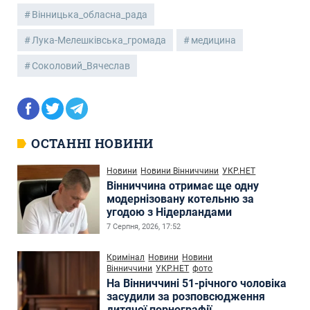
Вінницька_обласна_рада
Лука-Мелешківська_громада
медицина
Соколовий_Вячеслав
ОСТАННІ НОВИНИ
Новини
Новини Вінниччини
УКР.НЕТ
Вінниччина отримає ще одну
модернізовану котельню за
угодою з Нідерландами
7 Серпня, 2026, 17:52
Кримінал
Новини
Новини
Вінниччини
УКР.НЕТ
фото
На Вінниччині 51-річного чоловіка
засудили за розповсюдження
дитячої порнографії