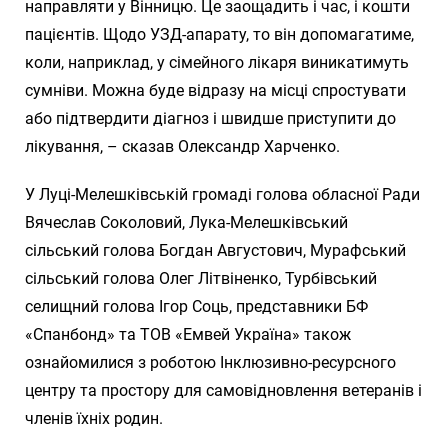
направляти у Вінницю. Це заощадить і час, і кошти
пацієнтів. Щодо УЗД-апарату, то він допомагатиме,
коли, наприклад, у сімейного лікаря виникатимуть
сумніви. Можна буде відразу на місці спростувати
або підтвердити діагноз і швидше приступити до
лікування, – сказав Олександр Харченко.
У Луці-Мелешківській громаді голова обласної Ради
Вячеслав Соколовий, Лука-Мелешківський
сільський голова Богдан Августович, Мурафський
сільський голова Олег Літвіненко, Турбівський
селищний голова Ігор Соць, представники БФ
«Спанбонд» та ТОВ «Емвей Україна» також
ознайомилися з роботою Інклюзивно-ресурсного
центру та простору для самовідновлення ветеранів і
членів їхніх родин.