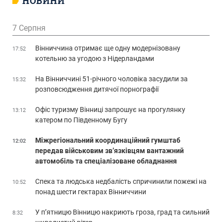
НОВИНИ
7 Серпня
Вінниччина отримає ще одну модернізовану
17:52
котельню за угодою з Нідерландами
На Вінниччині 51-річного чоловіка засудили за
15:32
розповсюдження дитячої порнографії
Офіс туризму Вінниці запрошує на прогулянку
13:12
катером по Південному Бугу
Міжрегіональний координаційний гумштаб
12:02
передав військовим зв’язківцям вантажний
автомобіль та спеціалізоване обладнання
Спека та людська недбалість спричинили пожежі на
10:52
понад шести гектарах Вінниччини
У п’ятницю Вінницю накриють гроза, град та сильний
8:32