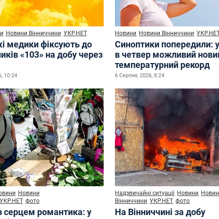
и
Новини Вінниччини
УКР.НЕТ
Новини
Новини Вінниччини
УКР.НЕ
кі медики фіксують до
Синоптики попередили: у
иків «103» на добу через
в четвер можливий нови
температурний рекорд
, 10:24
6 Серпня, 2026, 8:24
овини
Новини
Надзвичайні ситуації
Новини
Нови
УКР.НЕТ
фото
Вінниччини
УКР.НЕТ
фото
з серцем романтика: у
На Вінниччині за добу