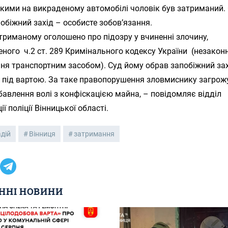
ькими на викраденому автомобілі чоловік був затриманий.
обіжний захід – особисте зобов’язання.
триманому оголошено про підозру у вчиненні злочину,
ного ч.2 ст. 289 Кримінального кодексу України (незакон
ня транспортним засобом). Суд йому обрав запобіжний зах
 під вартою. За таке правопорушення зловмиснику загрож
бавлення волі з конфіскацією майна, – повідомляє відділ
ї поліції Вінницької області.
дій
Вінниця
затримання
ННІ НОВИНИ