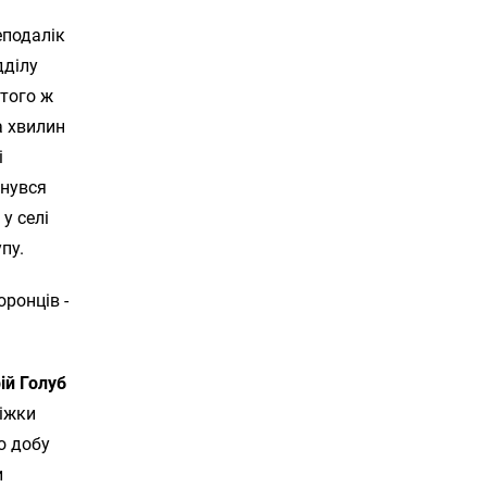
еподалік
дділу
 того ж
а хвилин
і
инувся
у селі
пу.
ій Голуб
діжки
о добу
и