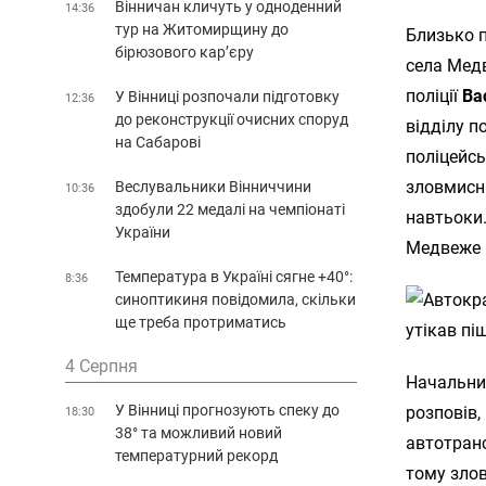
Вінничан кличуть у одноденний
14:36
тур на Житомирщину до
Близько 
бірюзового кар’єру
села Мед
поліції
Ва
У Вінниці розпочали підготовку
12:36
до реконструкції очисних споруд
відділу по
на Сабарові
поліцейсь
зловмисни
Веслувальники Вінниччини
10:36
здобули 22 медалі на чемпіонаті
навтьоки.
України
Медвеже 
Температура в Україні сягне +40°:
8:36
синоптикиня повідомила, скільки
ще треба протриматись
4 Серпня
Начальник
У Вінниці прогнозують спеку до
розповів,
18:30
38° та можливий новий
автотранс
температурний рекорд
тому зло