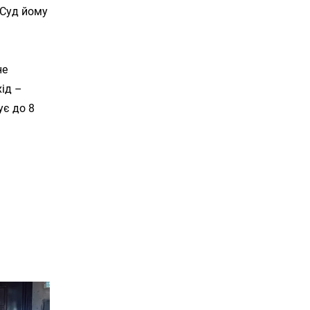
 Суд йому
не
ід –
ує до 8