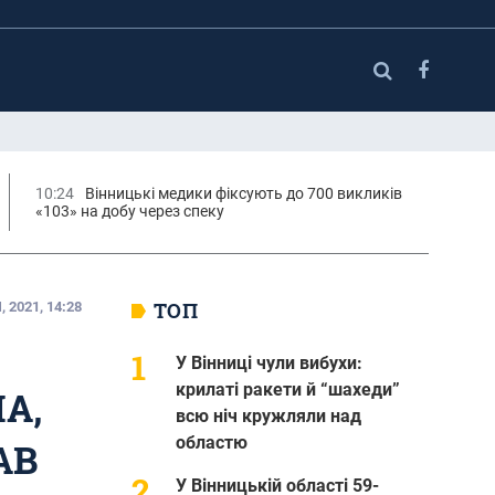
10:24
Вінницькі медики фіксують до 700 викликів
«103» на добу через спеку
ТОП
, 2021, 14:28
У Вінниці чули вибухи:
крилаті ракети й “шахеди”
А,
всю ніч кружляли над
областю
АВ
У Вінницькій області 59-