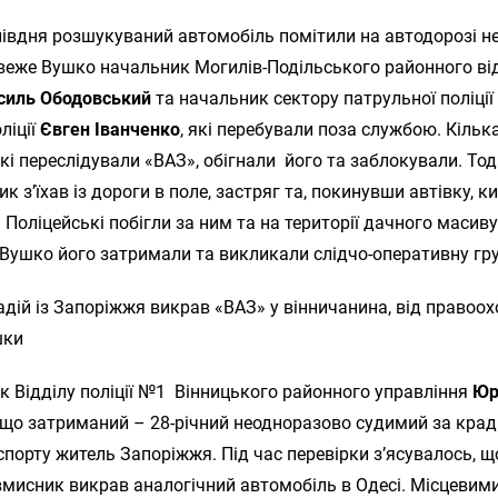
півдня розшукуваний автомобіль помітили на автодорозі н
веже Вушко начальник Могилів-Подільського районного ві
силь Ободовський
та начальник сектору патрульної поліції
ліції
Євген Іванченко
, які перебували поза службою. Кільк
кі переслідували «ВАЗ», обігнали його та заблокували. Тод
к з’їхав із дороги в поле, застряг та, покинувши автівку, к
 Поліцейські побігли за ним та на території дачного масиву 
Вушко його затримали та викликали слідчо-оперативну гру
 Відділу поліції №1 Вінницького районного управління
Юр
 що затриманий – 28-річний неодноразово судимий за кра
порту житель Запоріжжя. Під час перевірки з’ясувалось, щ
вмисник викрав аналогічний автомобіль в Одесі. Місцевим