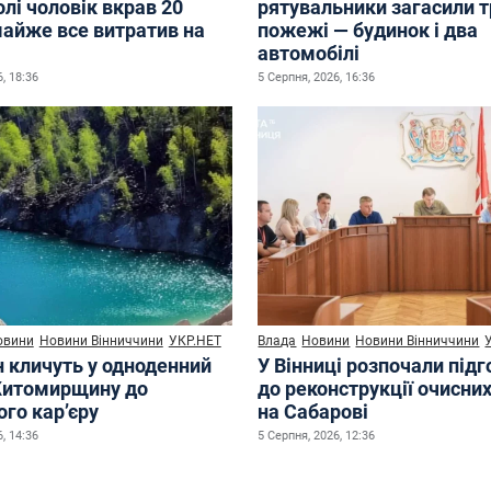
лі чоловік вкрав 20
рятувальники загасили 
майже все витратив на
пожежі — будинок і два
автомобілі
, 18:36
5 Серпня, 2026, 16:36
овини
Новини Вінниччини
УКР.НЕТ
Влада
Новини
Новини Вінниччини
н кличуть у одноденний
У Вінниці розпочали під
Житомирщину до
до реконструкції очисни
го кар’єру
на Сабарові
, 14:36
5 Серпня, 2026, 12:36