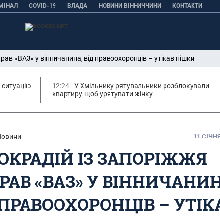
МІНАЛ
COVID-19
ВЛАДА
НОВИНИ ВІННИЧЧИНИ
КОНТАКТИ
рав «ВАЗ» у вінничанина, від правоохоронців – утікав пішки
 ситуацію
12:24
У Хмільнику рятувальники розблокували
квартиру, щоб урятувати жінку
Новини
11 СІЧНЯ
ОКРАДІЙ ІЗ ЗАПОРІЖЖЯ
РАВ «ВАЗ» У ВІННИЧАНИН
 ПРАВООХОРОНЦІВ – УТІК