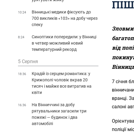
ПІ
Вінницькі медики фіксують до
10:24
700 викликів «103» на добу через
спеку
Зловми
Синоптики попередили: у Вінниці
багатоп
8:24
в четвер можливий новий
від пол
температурний рекорд
покину
5 Серпня
Вінниц
Крадій із серцем романтика: у
18:36
Крижополі чоловік вкрав 20
7 січня б
тисяч і майже все витратив на
вінничани
квіти
вранці. З
На Вінниччині за добу
16:36
салоні ав
рятувальники загасили три
пожежі — будинок і два
Орієнтув
автомобілі
поліції м