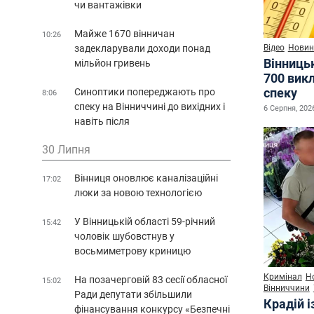
чи вантажівки
Майже 1670 вінничан
10:26
задекларували доходи понад
Відео
Новин
Вінниць
мільйон гривень
700 викл
спеку
Синоптики попереджають про
8:06
спеку на Вінниччині до вихідних і
6 Серпня, 2026
навіть після
30 Липня
Вінниця оновлює каналізаційні
17:02
люки за новою технологією
У Вінницькій області 59-річний
15:42
чоловік шубовстнув у
восьмиметрову криницю
Кримінал
Н
На позачерговій 83 сесії обласної
15:02
Вінниччини
Ради депутати збільшили
Крадій і
фінансування конкурсу «Безпечні