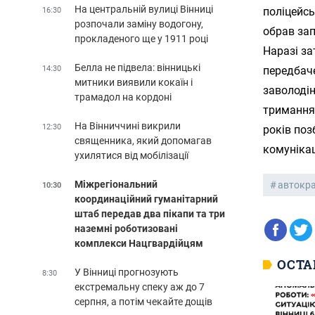
На центральній вулиці Вінниці
поліцейс
16:30
розпочали заміну водогону,
обрав зап
прокладеного ще у 1911 році
Наразі за
Белла не підвела: вінницькі
14:30
передбаче
митники виявили кокаїн і
заволодін
трамадол на кордоні
тримання
На Вінниччині викрили
12:30
років поз
священника, який допомагав
комунікаці
ухилятися від мобілізації
Міжрегіональний
автокра
10:30
координаційний гуманітарний
штаб передав два пікапи та три
наземні роботизовані
комплекси Нацгвардійцям
ОСТА
У Вінниці прогнозують
8:30
екстремальну спеку аж до 7
серпня, а потім чекайте дощів