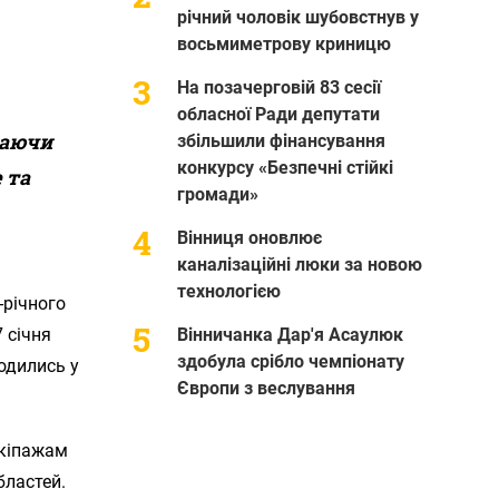
річний чоловік шубовстнув у
восьмиметрову криницю
На позачерговій 83 сесії
обласної Ради депутати
каючи
збільшили фінансування
конкурсу «Безпечні стійкі
е
та
громади»
Вінниця оновлює
каналізаційні люки за новою
технологією
-річного
 січня
Вінничанка Дар'я Асаулюк
здобула срібло чемпіонату
одились у
Європи з веслування
екіпажам
бластей.