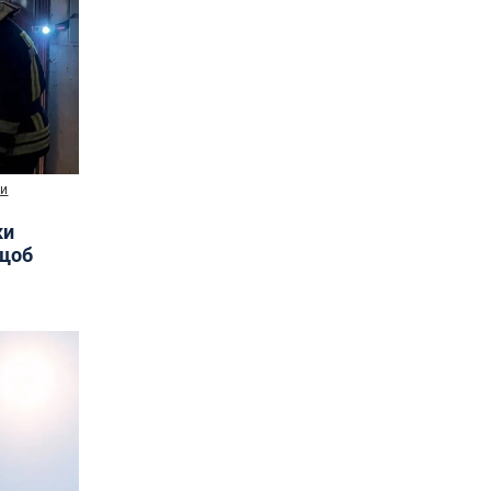
ни
ки
 щоб