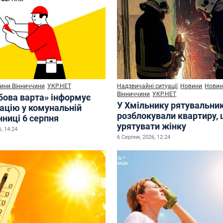
ини Вінниччини
УКР.НЕТ
Надзвичайні ситуації
Новини
Нови
Вінниччини
УКР.НЕТ
бова варта» інформує
У Хмільнику рятувальни
уацію у комунальній
розблокували квартиру,
нниці 6 серпня
урятувати жінку
, 14:24
6 Серпня, 2026, 12:24