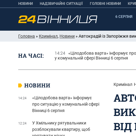
НОВИНИ
НАДЗВИЧАЙНІ СИТУАЦІЇ
ГОЛОВНІ НОВИНИ
КРИ
6 СЕРПНЯ
Головна
»
Кримінал
,
Новини
» Автокрадій із Запоріжжя вик
14:24
«Цілодобова варта» інформує про
НА ЧАСІ:
у комунальній сфері Вінниці 6 серпня
НОВИНИ
Кримінал
АВТ
«Цілодобова варта» інформує
14:24
про ситуацію у комунальній сфері
ВИК
Вінниці 6 серпня
ВІД
У Хмільнику рятувальники
12:24
розблокували квартиру, щоб
урятувати жінку