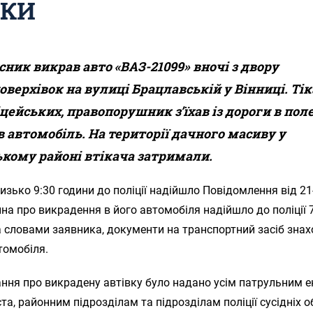
ШКИ
сник викрав авто
«ВАЗ-21099»
вночі з
двор
у
оверхівок на вулиці Брацлавській
у Вінниці.
Ті
іцейських, правопорушник з’їхав
і
з дороги
в
пол
в автомобіль
. На
території дачного масиву у
ькому районі
втікача
затримали.
лизько 9:30 години до поліції надійшло Повідомлення від 21
на про викрадення в його автомобіля надійшло до поліції 7
а словами заявника, документи на транспортний засіб знах
томобіля.
ання про викрадену автівку було надано усім патрульним 
іста, районним підрозділам та підрозділам поліції сусідніх о