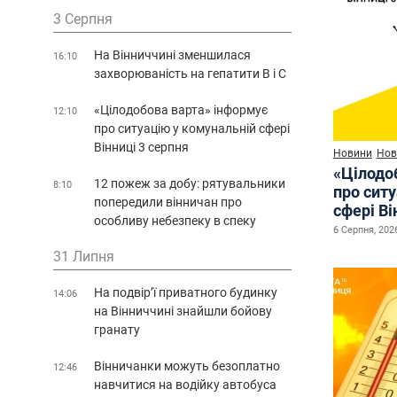
3 Серпня
На Вінниччині зменшилася
16:10
захворюваність на гепатити В і С
«Цілодобова варта» інформує
12:10
про ситуацію у комунальній сфері
Вінниці 3 серпня
Новини
Нов
«Цілодо
12 пожеж за добу: рятувальники
8:10
про сит
попередили вінничан про
сфері Ві
особливу небезпеку в спеку
6 Серпня, 2026
31 Липня
На подвір’ї приватного будинку
14:06
на Вінниччині знайшли бойову
гранату
Вінничанки можуть безоплатно
12:46
навчитися на водійку автобуса