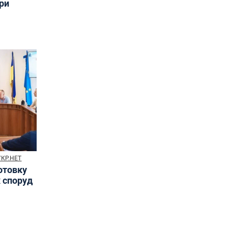
три
УКР.НЕТ
готовку
х споруд