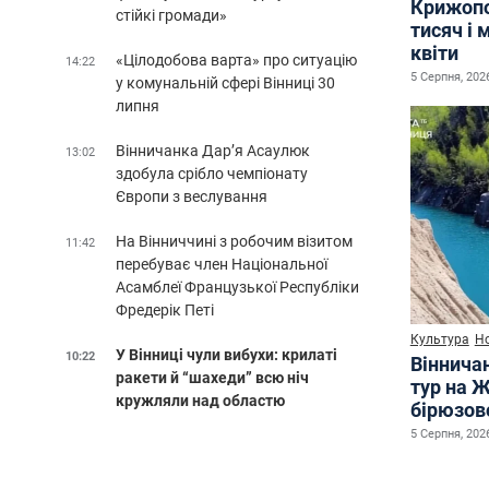
Крижопо
стійкі громади»
тисяч і 
квіти
«Цілодобова варта» про ситуацію
14:22
5 Серпня, 2026
у комунальній сфері Вінниці 30
липня
Вінничанка Дар’я Асаулюк
13:02
здобула срібло чемпіонату
Європи з веслування
На Вінниччині з робочим візитом
11:42
перебуває член Національної
Асамблеї Французької Республіки
Фредерік Петі
Культура
Н
У Вінниці чули вибухи: крилаті
10:22
Віннича
ракети й “шахеди” всю ніч
тур на 
кружляли над областю
бірюзово
5 Серпня, 2026