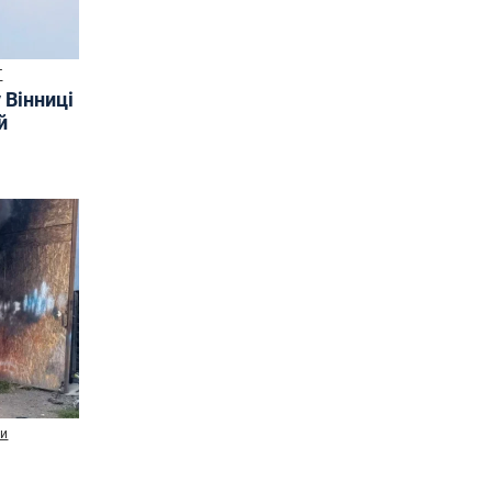
Т
 Вінниці
й
ни