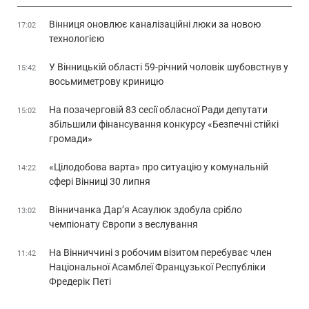
Вінниця оновлює каналізаційні люки за новою
17:02
технологією
У Вінницькій області 59-річний чоловік шубовстнув у
15:42
восьмиметрову криницю
На позачерговій 83 сесії обласної Ради депутати
15:02
збільшили фінансування конкурсу «Безпечні стійкі
громади»
«Цілодобова варта» про ситуацію у комунальній
14:22
сфері Вінниці 30 липня
Вінничанка Дар’я Асаулюк здобула срібло
13:02
чемпіонату Європи з веслування
На Вінниччині з робочим візитом перебуває член
11:42
Національної Асамблеї Французької Республіки
Фредерік Петі