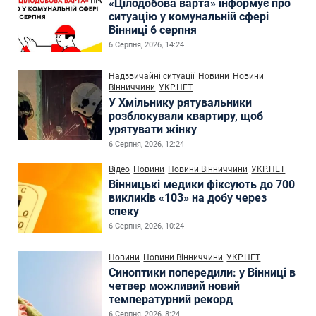
«Цілодобова варта» інформує про
ситуацію у комунальній сфері
Вінниці 6 серпня
6 Серпня, 2026, 14:24
Надзвичайні ситуації
Новини
Новини
Вінниччини
УКР.НЕТ
У Хмільнику рятувальники
розблокували квартиру, щоб
урятувати жінку
6 Серпня, 2026, 12:24
Відео
Новини
Новини Вінниччини
УКР.НЕТ
Вінницькі медики фіксують до 700
викликів «103» на добу через
спеку
6 Серпня, 2026, 10:24
Новини
Новини Вінниччини
УКР.НЕТ
Синоптики попередили: у Вінниці в
четвер можливий новий
температурний рекорд
6 Серпня, 2026, 8:24