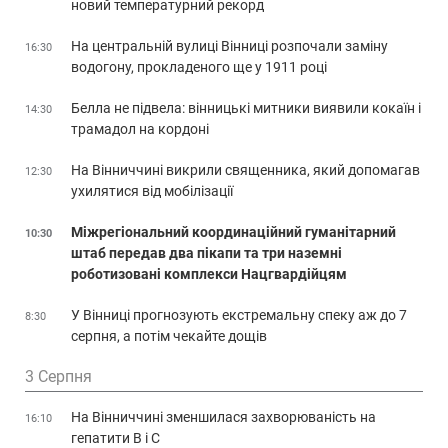
новий температурний рекорд
На центральній вулиці Вінниці розпочали заміну
16:30
водогону, прокладеного ще у 1911 році
Белла не підвела: вінницькі митники виявили кокаїн і
14:30
трамадол на кордоні
На Вінниччині викрили священника, який допомагав
12:30
ухилятися від мобілізації
Міжрегіональний координаційний гуманітарний
10:30
штаб передав два пікапи та три наземні
роботизовані комплекси Нацгвардійцям
У Вінниці прогнозують екстремальну спеку аж до 7
8:30
серпня, а потім чекайте дощів
3 Серпня
На Вінниччині зменшилася захворюваність на
16:10
гепатити В і С