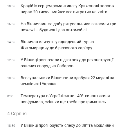
Крадій із серцем романтика: у Крижополі чоловік
18:36
вкрав 20 тисяч і майже все витратив на квіти
На Вінниччині за добу рятувальники загасили три
16:36
пожежі — будинок і два автомобілі
Вінничан кличуть у одноденний тур на
14:36
Житомирщину до бірюзового кар’єру
У Вінниці розпочали підготовку до реконструкції
12:36
очисних споруд на Сабарові
Веслувальники Вінниччини здобули 22 медалі на
10:36
чемпіонаті України
Температура в Україні сягне +40°: синоптикиня
8:36
повідомила, скільки ще треба протриматись
4 Серпня
У Вінниці прогнозують спеку до 38° та можливий
18:30