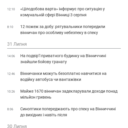
«Цілодобова варта» інформує про ситуацію у
12:10
комунальній сфері Вінниці 3 серпня
12 пожеж за добу: рятувальники попередили
8:10
вінничан про особливу небезпеку в спеку
31 Липня
На подвір’ї приватного будинку на Вінниччині
14:06
знайшли бойову гранату
Вінничанки можуть безоплатно навчитися на
12:46
водійку автобуса чи вантажівки
Майже 1670 вінничан задекларували доходи понад
10:26
мільйон гривень
Синоптики попереджають про спеку на Вінниччині
8:06
до вихідних і навіть після
30 Липня