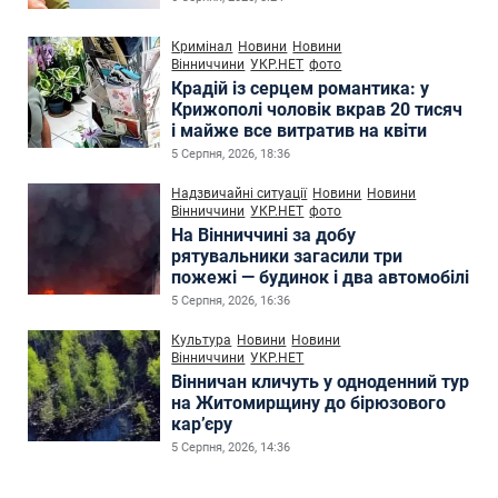
Кримінал
Новини
Новини
Вінниччини
УКР.НЕТ
фото
Крадій із серцем романтика: у
Крижополі чоловік вкрав 20 тисяч
і майже все витратив на квіти
5 Серпня, 2026, 18:36
Надзвичайні ситуації
Новини
Новини
Вінниччини
УКР.НЕТ
фото
На Вінниччині за добу
рятувальники загасили три
пожежі — будинок і два автомобілі
5 Серпня, 2026, 16:36
Культура
Новини
Новини
Вінниччини
УКР.НЕТ
Вінничан кличуть у одноденний тур
на Житомирщину до бірюзового
кар’єру
5 Серпня, 2026, 14:36