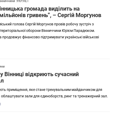
інниччини
УКР.НЕТ
інницька громада виділить на
мільйонів гривень”, – Сергій Моргунов
міський голова Сергій Моргунов провів робочу зустріч з
територіальної оборони Вінниччини Юрієм Парадюком.
а продовжує фінансово підтримувати українські військові
ини
 у Вінниці відкриють сучасний
ал
юють приміщення, яке стане тренувальним майданчиком для
х облаштувати зали для єдиноборств, ринг та тренажерний зал.
8