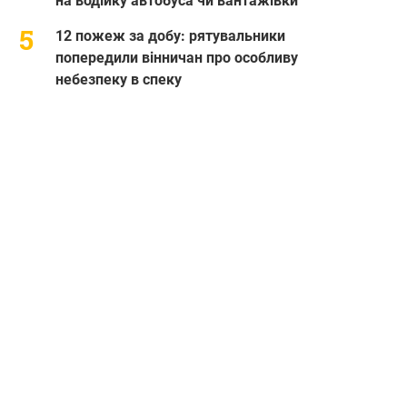
на водійку автобуса чи вантажівки
12 пожеж за добу: рятувальники
попередили вінничан про особливу
небезпеку в спеку