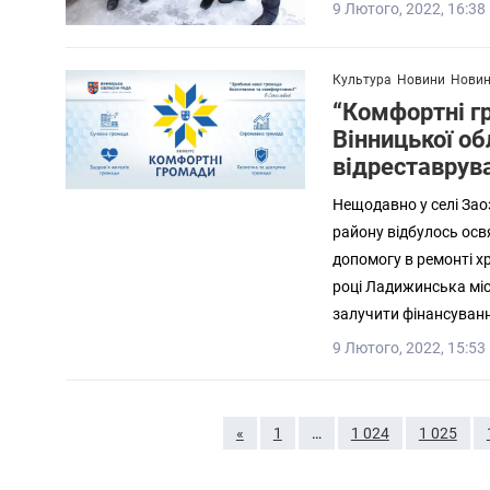
9 Лютого, 2022, 16:38
Культура
Новини
Новин
“Комфортні гр
Вінницької о
відреставрув
Нещодавно у селі Зао
району відбулось осв
допомогу в ремонті х
році Ладижинська мі
залучити фінансуванн
9 Лютого, 2022, 15:53
«
1
…
1 024
1 025