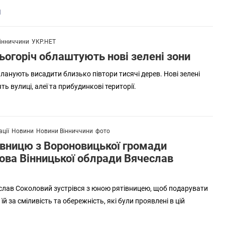
1
інниччини
УКР.НЕТ
цьогоріч облаштують нові зелені зони
планують висадити близько півтори тисячі дерев. Нові зелені
 вулиці, алеї та прибудинкові території.
ції
Новини
Новини Вінниччини
фото
івницю з Вороновицької громади
лова Вінницької облради Вячеслав
слав Соколовий зустрівся з юною рятівницею, щоб подарувати
й за сміливість та обережність, які були проявлені в цій