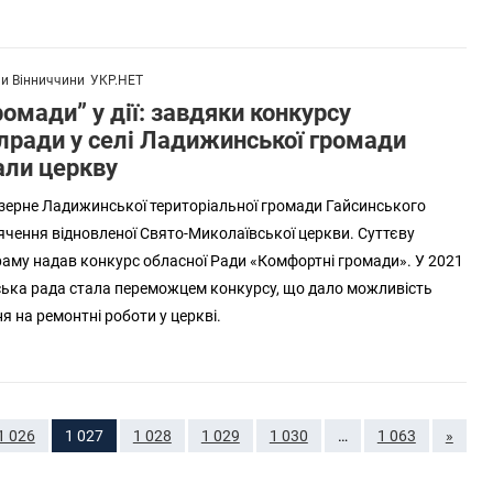
и Вінниччини
УКР.НЕТ
омади” у дії: завдяки конкурсу
блради у селі Ладижинської громади
али церкву
зерне Ладижинської територіальної громади Гайсинського
ячення відновленої Свято-Миколаївської церкви. Суттєву
раму надав конкурс обласної Ради «Комфортні громади». У 2021
ська рада стала переможцем конкурсу, що дало можливість
я на ремонтні роботи у церкві.
1 026
1 027
1 028
1 029
1 030
…
1 063
»