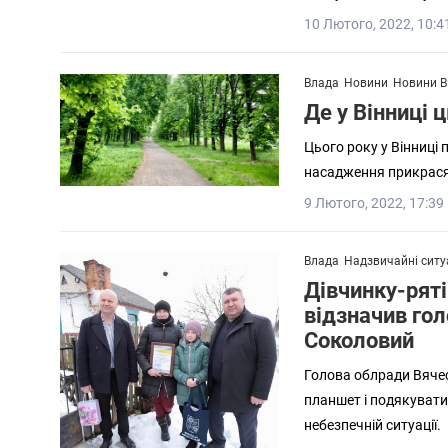
10 Лютого, 2022, 10:4
Влада
Новини
Новини В
Де у Вінниці 
Цього року у Вінниці 
насадження прикрасять
9 Лютого, 2022, 17:39
Влада
Надзвичайні ситуа
Дівчинку-рят
відзначив го
Соколовий
Голова облради Вяче
планшет і подякувати ї
небезпечній ситуації.