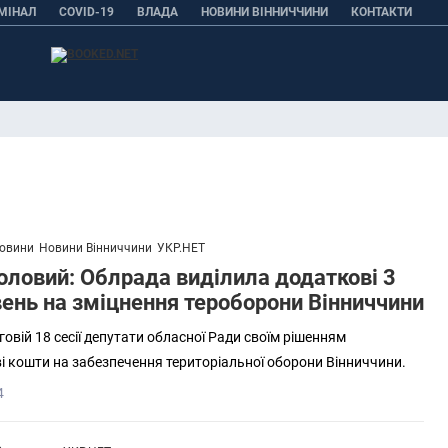
МІНАЛ
COVID-19
ВЛАДА
НОВИНИ ВІННИЧЧИНИ
КОНТАКТИ
овини
Новини Вінниччини
УКР.НЕТ
оловий: Облрада виділила додаткові 3
вень на зміцнення тероборони Вінниччини
овій 18 сесії депутати обласної Ради своїм рішенням
 кошти на забезпечення територіальної оборони Вінниччини.
4