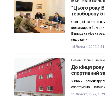
Влада
Новини
Новини В
“Цього року В
тероборону 5 
Сьогодні, 15 лютого, 
командиром бригади 
Вінницька міська рад
підрозділи.
15 Лютого, 2022, 9:54
Новини
Новини Вінничч
До кінця року
спортивний з
У Вінниці реконстру
спортсменів. В плана
11 Лютого, 2022, 15:2