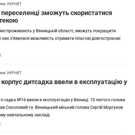
ини
УКР.НЕТ
і переселенці зможуть скористатися
отекою
, які проживають у Вінницькій області, зможуть покращити
у них з’явилася можливість отримати пільгові довгострокові
4
ини
УКР.НЕТ
корпус дитсадка ввели в експлуатацію у
о садка №16 ввели в експлуатацію у Вінниці. 10 лютого голова
ав Соколовий та Вінницький міський голова Сергій Моргунов
ому навчальному закладі.
1