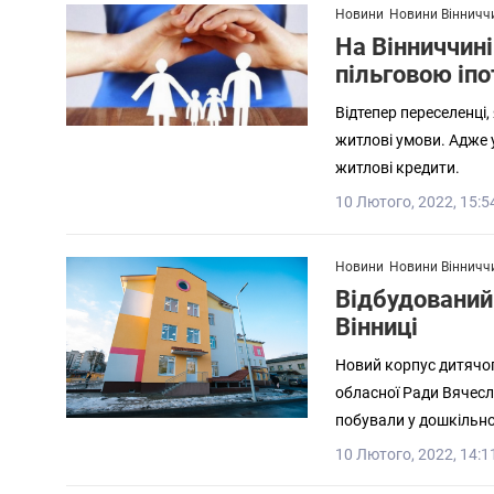
Новини
Новини Вінничч
На Вінниччин
пільговою іп
Відтепер переселенці
житлові умови. Адже 
житлові кредити.
10 Лютого, 2022, 15:5
Новини
Новини Вінничч
Відбудований 
Вінниці
Новий корпус дитячог
обласної Ради Вячесл
побували у дошкільн
10 Лютого, 2022, 14:1