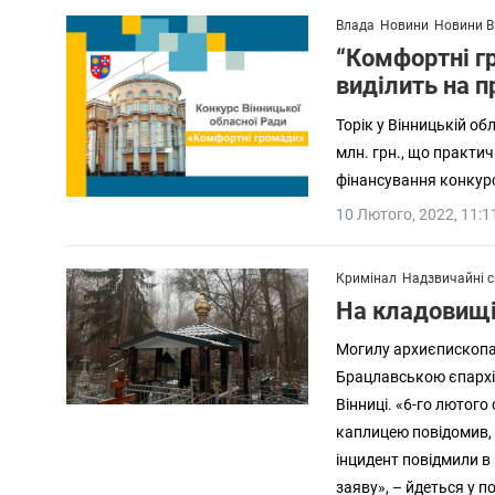
Влада
Новини
Новини В
“Комфортні г
виділить на 
Торік у Вінницькій об
млн. грн., що практич
фінансування конкурс
10 Лютого, 2022, 11:1
Кримінал
Надзвичайні с
На кладовищі
Могилу архиєпископа 
Брацлавською єпархі
Вінниці. «6-го лютого
каплицею повідомив, щ
інцидент повідмили в 
заяву», – йдеться у п