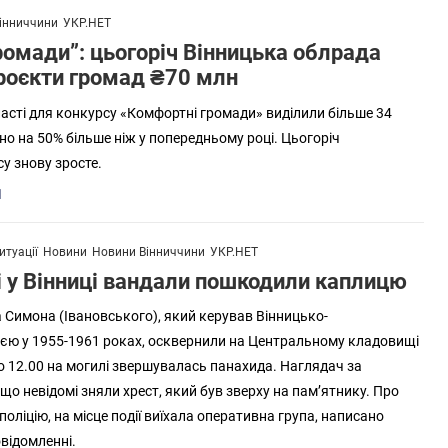
інниччини
УКР.НЕТ
ромади”: цьогоріч Вінницька облрада
проєкти громад ₴70 млн
ласті для конкурсу «Комфортні громади» виділили більше 34
но на 50% більше ніж у попередньому році. Цьогоріч
у знову зросте.
1
итуації
Новини
Новини Вінниччини
УКР.НЕТ
 у Вінниці вандали пошкодили каплицю
Симона (Івановського), який керував Вінницько-
єю у 1955-1961 роках, осквернили на Центральному кладовищі
 о 12.00 на могилі звершувалась панахида. Наглядач за
о невідомі зняли хрест, який був зверху на пам’ятнику. Про
поліцію, на місце події виїхала оперативна група, написано
овідомленні.