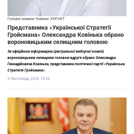
Головні новини
Новини
УКР.НЕТ
Представника «Української Стратегії
Гройсмана» Олександра Ковінька обрано
вороновицьким селищним головою
За офіційною інформацією Центральної виборчої комісії,
вороновицьким селищним головою вдруге обрано Олександра
Геннадійовича Ковінька, представника політичної партії «Українська
Стратегія Гройсмана».
9 Листопада, 2020, 15:26