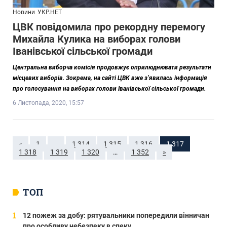
Новини
УКР.НЕТ
ЦВК повідомила про рекордну перемогу
Михайла Кулика на виборах голови
Іванівської сільської громади
Центральна виборча комісія продовжує оприлюднювати результати
місцевих виборів. Зокрема, на сайті ЦВК вже з’явилась інформація
про голосування на виборах голови Іванівської сільської громади.
6 Листопада, 2020, 15:57
«
1
…
1 314
1 315
1 316
1 317
1 318
1 319
1 320
…
1 352
»
ТОП
12 пожеж за добу: рятувальники попередили вінничан
про особливу небезпеку в спеку