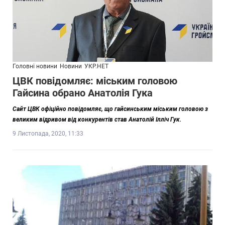
Головні новини
Новини
УКР.НЕТ
ЦВК повідомляє: міським головою
Гайсина обрано Анатолія Гука
Сайт ЦВК офіційно повідомляє, що гайсинським міським головою з
великим відривом від конкурентів став Анатолій Ілліч Гук.
9 Листопада, 2020, 11:33