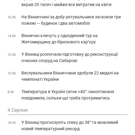
вкрав 20 тисяч і майже все витратив на квіти
На Вінниччині за добу рятувальники загасили три
16:36
пожежі — будинок і два автомобілі
Вінничан кличуть у одноденний тур на
14:36
Житомирщину до бірюзового кар’єру
У Вінниці розпочали підготовку до реконструкції
12:36
очисних споруд на Сабарові
Веслувальники Вінниччини здобули 22 медалі на
10:36
чемпіонаті України
Температура в Україні сягне +40°: синоптикиня
8:36
повідомила, скільки ще треба протриматись
4 Серпня
У Вінниці прогнозують спеку до 38° та можливий
18:30
новий температурний рекорд