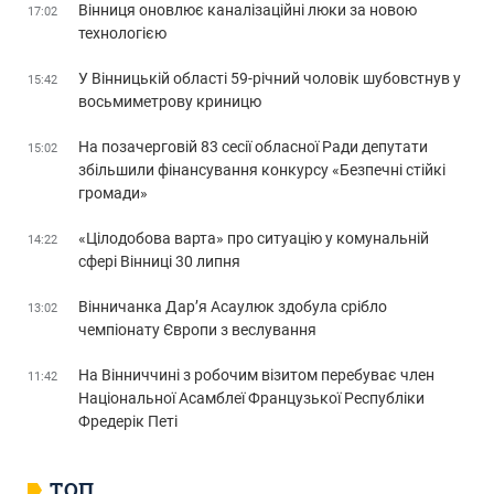
Вінниця оновлює каналізаційні люки за новою
17:02
технологією
У Вінницькій області 59-річний чоловік шубовстнув у
15:42
восьмиметрову криницю
На позачерговій 83 сесії обласної Ради депутати
15:02
збільшили фінансування конкурсу «Безпечні стійкі
громади»
«Цілодобова варта» про ситуацію у комунальній
14:22
сфері Вінниці 30 липня
Вінничанка Дар’я Асаулюк здобула срібло
13:02
чемпіонату Європи з веслування
На Вінниччині з робочим візитом перебуває член
11:42
Національної Асамблеї Французької Республіки
Фредерік Петі
ТОП