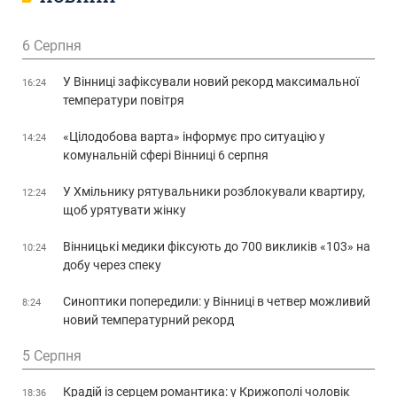
6 Серпня
У Вінниці зафіксували новий рекорд максимальної
16:24
температури повітря
«Цілодобова варта» інформує про ситуацію у
14:24
комунальній сфері Вінниці 6 серпня
У Хмільнику рятувальники розблокували квартиру,
12:24
щоб урятувати жінку
Вінницькі медики фіксують до 700 викликів «103» на
10:24
добу через спеку
Синоптики попередили: у Вінниці в четвер можливий
8:24
новий температурний рекорд
5 Серпня
Крадій із серцем романтика: у Крижополі чоловік
18:36