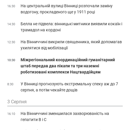
На центральній вулиці Вінниці розпочали заміну
16:30
водогону, прокладеного ще у 1911 році
Белла не підвела: вінницькі митники виявили кокаїн і
14:30
трамадол на кордоні
На Вінниччині викрили священника, який допомагав
12:30
ухилятися від мобілізації
Міжрегіональний координаційний гуманітарний
10:30
штаб передав два пікапи та три наземні
роботизовані комплекси Нацгвардійцям
У Вінниці прогнозують екстремальну спеку аж до 7
8:30
серпня, а потім чекайте дощів
3 Серпня
На Вінниччині зменшилася захворюваність на
16:10
гепатити В і С