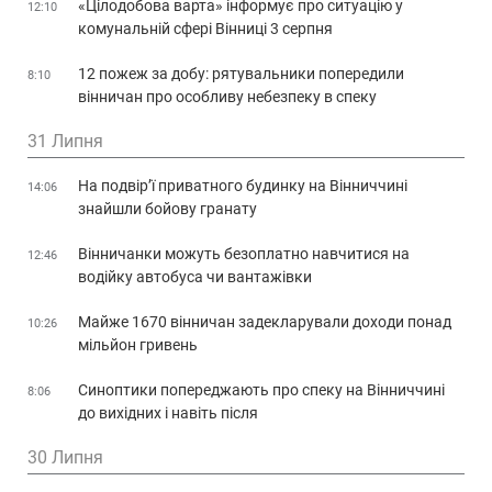
«Цілодобова варта» інформує про ситуацію у
12:10
комунальній сфері Вінниці 3 серпня
12 пожеж за добу: рятувальники попередили
8:10
вінничан про особливу небезпеку в спеку
31 Липня
На подвір’ї приватного будинку на Вінниччині
14:06
знайшли бойову гранату
Вінничанки можуть безоплатно навчитися на
12:46
водійку автобуса чи вантажівки
Майже 1670 вінничан задекларували доходи понад
10:26
мільйон гривень
Синоптики попереджають про спеку на Вінниччині
8:06
до вихідних і навіть після
30 Липня