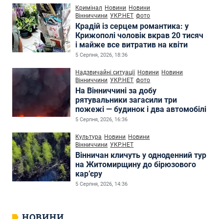
Кримінал
Новини
Новини
Вінниччини
УКР.НЕТ
фото
Крадій із серцем романтика: у
Крижополі чоловік вкрав 20 тисяч
і майже все витратив на квіти
5 Серпня, 2026, 18:36
Надзвичайні ситуації
Новини
Новини
Вінниччини
УКР.НЕТ
фото
На Вінниччині за добу
рятувальники загасили три
пожежі — будинок і два автомобілі
5 Серпня, 2026, 16:36
Культура
Новини
Новини
Вінниччини
УКР.НЕТ
Вінничан кличуть у одноденний тур
на Житомирщину до бірюзового
кар’єру
5 Серпня, 2026, 14:36
НОВИНИ