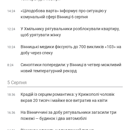
«Цілодобова варта» інформує про ситуацію у
14:24
комунальній сфері Вінниці 6 серпня
У Хмільнику рятувальники розблокували квартиру,
12:24
щоб урятувати жінку
Вінницькі медики фіксують до 700 викликів «103» на
10:24
добу через спеку
Синоптики попередили: у Вінниці в четвер можливий
8:24
новий температурний рекорд
5 Серпня
Крадій із серцем романтика: у Крижополі чоловік
18:36
вкрав 20 тисяч і майже все витратив на квіти
На Вінниччині за добу рятувальники загасили три
16:36
пожежі — будинок і два автомобілі