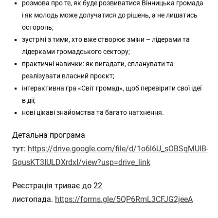
розмова про те, як буде розвиватися Вінницька громада
і як молодь може долучатися до рішень, а не лишатись
осторонь;
зустрічі з тими, хто вже створює зміни – лідерами та
лідерками громадського сектору;
практичні навички: як вигадати, спланувати та
реалізувати власний проєкт;
інтерактивна гра «Світ громад», щоб перевірити свої ідеї
в дії;
нові цікаві знайомства та багато натхнення.
Детальна програма
тут:
https://drive.google.com/file/d/1o6l6U_sOBSqMUlB-
GqusKT3IULDXrdxI/view?usp=drive_link
Реєстрація триває до 22
листопада.
https://forms.gle/5QP6RmL3CFJG2jeeA