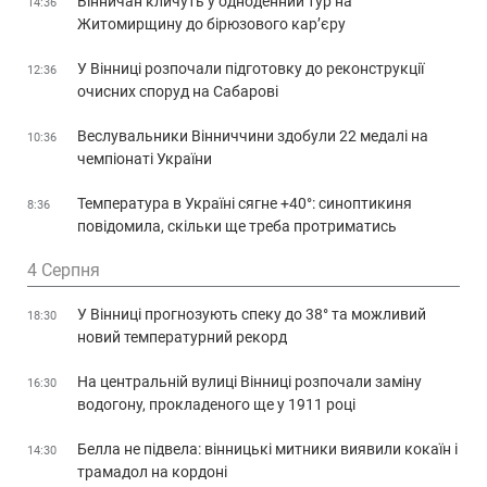
Вінничан кличуть у одноденний тур на
14:36
Житомирщину до бірюзового кар’єру
У Вінниці розпочали підготовку до реконструкції
12:36
очисних споруд на Сабарові
Веслувальники Вінниччини здобули 22 медалі на
10:36
чемпіонаті України
Температура в Україні сягне +40°: синоптикиня
8:36
повідомила, скільки ще треба протриматись
4 Серпня
У Вінниці прогнозують спеку до 38° та можливий
18:30
новий температурний рекорд
На центральній вулиці Вінниці розпочали заміну
16:30
водогону, прокладеного ще у 1911 році
Белла не підвела: вінницькі митники виявили кокаїн і
14:30
трамадол на кордоні