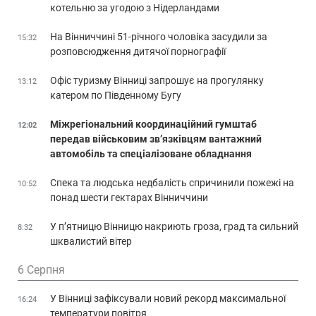
котельню за угодою з Нідерландами
На Вінниччині 51-річного чоловіка засудили за
15:32
розповсюдження дитячої порнографії
Офіс туризму Вінниці запрошує на прогулянку
13:12
катером по Південному Бугу
Міжрегіональний координаційний гумштаб
12:02
передав військовим зв’язківцям вантажний
автомобіль та спеціалізоване обладнання
Спека та людська недбалість спричинили пожежі на
10:52
понад шести гектарах Вінниччини
У п’ятницю Вінницю накриють гроза, град та сильний
8:32
шквалистий вітер
6 Серпня
У Вінниці зафіксували новий рекорд максимальної
16:24
температури повітря