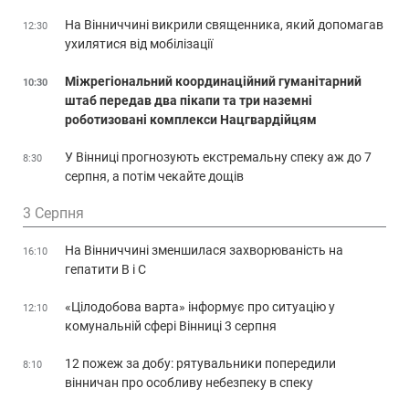
На Вінниччині викрили священника, який допомагав
12:30
ухилятися від мобілізації
Міжрегіональний координаційний гуманітарний
10:30
штаб передав два пікапи та три наземні
роботизовані комплекси Нацгвардійцям
У Вінниці прогнозують екстремальну спеку аж до 7
8:30
серпня, а потім чекайте дощів
3 Серпня
На Вінниччині зменшилася захворюваність на
16:10
гепатити В і С
«Цілодобова варта» інформує про ситуацію у
12:10
комунальній сфері Вінниці 3 серпня
12 пожеж за добу: рятувальники попередили
8:10
вінничан про особливу небезпеку в спеку