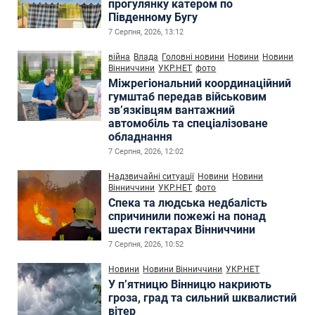
прогулянку катером по
Південному Бугу
7 Серпня, 2026, 13:12
війна
Влада
Головні новини
Новини
Новини
Вінниччини
УКР.НЕТ
фото
Міжрегіональний координаційний
гумштаб передав військовим
зв’язківцям вантажний
автомобіль та спеціалізоване
обладнання
7 Серпня, 2026, 12:02
Надзвичайні ситуації
Новини
Новини
Вінниччини
УКР.НЕТ
фото
Спека та людська недбалість
спричинили пожежі на понад
шести гектарах Вінниччини
7 Серпня, 2026, 10:52
Новини
Новини Вінниччини
УКР.НЕТ
У п’ятницю Вінницю накриють
гроза, град та сильний шквалистий
вітер