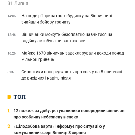
31 Липня
На подвір’ї приватного будинку на Вінниччині
14:06
знайшли бойову гранату
Вінничанки можуть безоплатно навчитися на
12:46
водійку автобуса чи вантажівки
Майже 1670 вінничан задекларували доходи понад
10:26
мільйон гривень
Синоптики попереджають про спеку на Вінниччині
8:06
до вихідних і навіть після
ТОП
12 пожеж за добу: рятувальники попередили вінничан
про особливу небезпеку в спеку
«Цілодобова варта» інформує про ситуацію у
комунальній сфері Вінниці 3 серпня