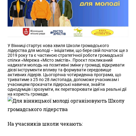
У Вінниці стартує нова хвиля Школи громадського
лідерства для молоді – ініціативи, що бере свій початок ще з
2019 року та є частиною стратегічної роботи громадської
спілки «Мережа «Місто змістів». Проєкт покликаний
надихати молодь на позитивні зміни у громаді, відкривати
дієві інструменти впливу та формувати середовище
активних лідерів. Цьогорічна чотириденна програма, що
триватиме з 25 по 28 листопада, допоможе учасникам і
учасницям прокачати лідерські навички, знайти
однодумців і зрозуміти, як перетворювати ідеї на реальні дії
на користь громади.
На учасників школи чекають: