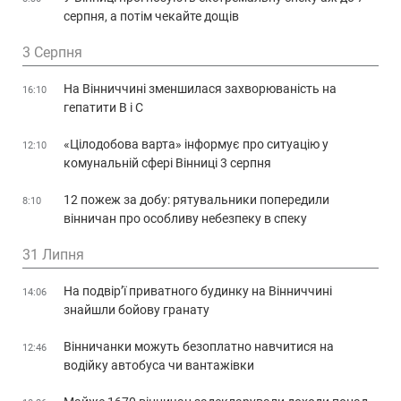
серпня, а потім чекайте дощів
3 Серпня
На Вінниччині зменшилася захворюваність на
16:10
гепатити В і С
«Цілодобова варта» інформує про ситуацію у
12:10
комунальній сфері Вінниці 3 серпня
12 пожеж за добу: рятувальники попередили
8:10
вінничан про особливу небезпеку в спеку
31 Липня
На подвір’ї приватного будинку на Вінниччині
14:06
знайшли бойову гранату
Вінничанки можуть безоплатно навчитися на
12:46
водійку автобуса чи вантажівки