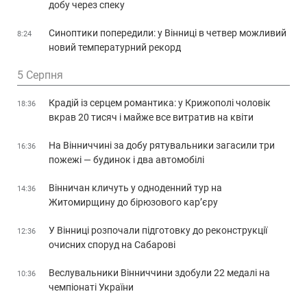
добу через спеку
Синоптики попередили: у Вінниці в четвер можливий
8:24
новий температурний рекорд
5 Серпня
Крадій із серцем романтика: у Крижополі чоловік
18:36
вкрав 20 тисяч і майже все витратив на квіти
На Вінниччині за добу рятувальники загасили три
16:36
пожежі — будинок і два автомобілі
Вінничан кличуть у одноденний тур на
14:36
Житомирщину до бірюзового кар’єру
У Вінниці розпочали підготовку до реконструкції
12:36
очисних споруд на Сабарові
Веслувальники Вінниччини здобули 22 медалі на
10:36
чемпіонаті України