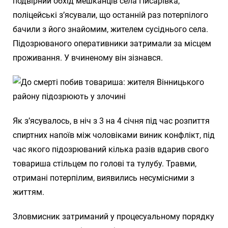
подвірний обхід мешканців села Писарівка,
поліцейські з’ясували, що останній раз потерпілого
бачили з його знайомим, жителем сусіднього села.
Підозрюваного оперативники затримали за місцем
проживання. У вчиненому він зізнався.
Як з’ясувалось, в ніч з 3 на 4 січня під час розпиття
спиртних напоїв між чоловіками виник конфлікт, під
час якого підозрюваний кілька разів вдарив свого
товариша стільцем по голові та тулубу. Травми,
отримані потерпілим, виявились несумісними з
життям.
Зловмисник затриманий у процесуальному порядку