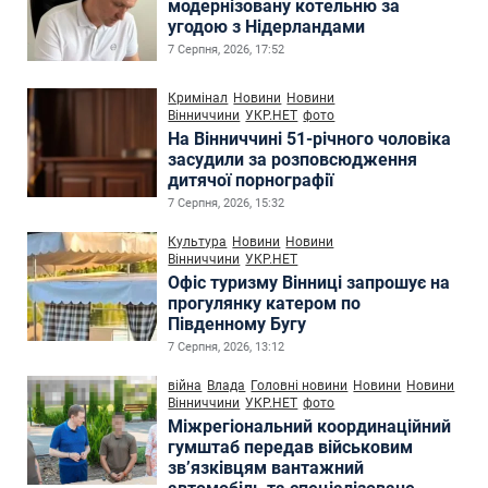
модернізовану котельню за
угодою з Нідерландами
7 Серпня, 2026, 17:52
Кримінал
Новини
Новини
Вінниччини
УКР.НЕТ
фото
На Вінниччині 51-річного чоловіка
засудили за розповсюдження
дитячої порнографії
7 Серпня, 2026, 15:32
Культура
Новини
Новини
Вінниччини
УКР.НЕТ
Офіс туризму Вінниці запрошує на
прогулянку катером по
Південному Бугу
7 Серпня, 2026, 13:12
війна
Влада
Головні новини
Новини
Новини
Вінниччини
УКР.НЕТ
фото
Міжрегіональний координаційний
гумштаб передав військовим
зв’язківцям вантажний