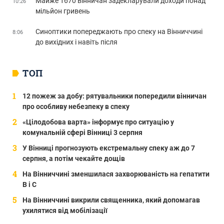
Майже 1670 вінничан задекларували доходи понад
10:26
мільйон гривень
Синоптики попереджають про спеку на Вінниччині
8:06
до вихідних і навіть після
ТОП
12 пожеж за добу: рятувальники попередили вінничан
про особливу небезпеку в спеку
«Цілодобова варта» інформує про ситуацію у
комунальній сфері Вінниці 3 серпня
У Вінниці прогнозують екстремальну спеку аж до 7
серпня, а потім чекайте дощів
На Вінниччині зменшилася захворюваність на гепатити
В і С
На Вінниччині викрили священника, який допомагав
ухилятися від мобілізації