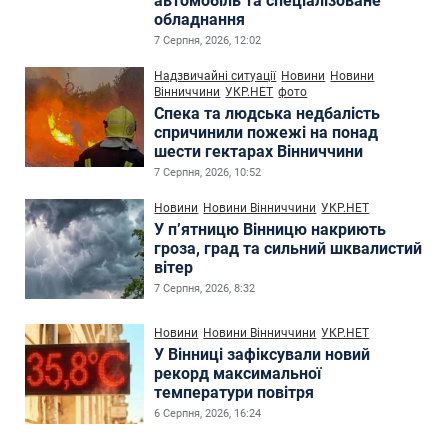
автомобіль та спеціалізоване
обладнання
7 Серпня, 2026, 12:02
Надзвичайні ситуації
Новини
Новини
Вінниччини
УКР.НЕТ
фото
Спека та людська недбалість
спричинили пожежі на понад
шести гектарах Вінниччини
7 Серпня, 2026, 10:52
Новини
Новини Вінниччини
УКР.НЕТ
У п’ятницю Вінницю накриють
гроза, град та сильний шквалистий
вітер
7 Серпня, 2026, 8:32
Новини
Новини Вінниччини
УКР.НЕТ
У Вінниці зафіксували новий
рекорд максимальної
температури повітря
6 Серпня, 2026, 16:24