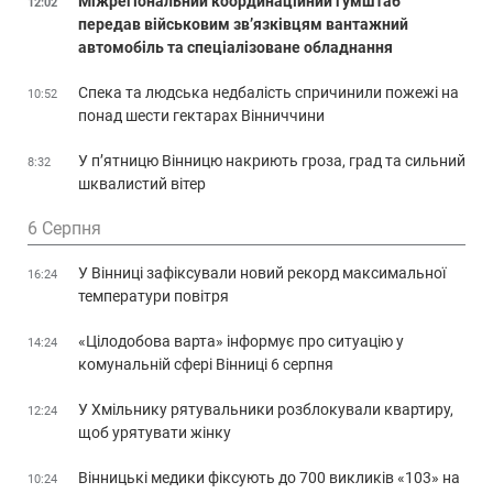
Міжрегіональний координаційний гумштаб
12:02
передав військовим зв’язківцям вантажний
автомобіль та спеціалізоване обладнання
Спека та людська недбалість спричинили пожежі на
10:52
понад шести гектарах Вінниччини
У п’ятницю Вінницю накриють гроза, град та сильний
8:32
шквалистий вітер
6 Серпня
У Вінниці зафіксували новий рекорд максимальної
16:24
температури повітря
«Цілодобова варта» інформує про ситуацію у
14:24
комунальній сфері Вінниці 6 серпня
У Хмільнику рятувальники розблокували квартиру,
12:24
щоб урятувати жінку
Вінницькі медики фіксують до 700 викликів «103» на
10:24