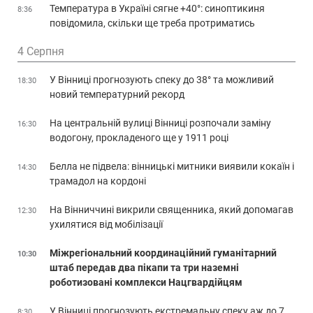
Температура в Україні сягне +40°: синоптикиня
8:36
повідомила, скільки ще треба протриматись
4 Серпня
У Вінниці прогнозують спеку до 38° та можливий
18:30
новий температурний рекорд
На центральній вулиці Вінниці розпочали заміну
16:30
водогону, прокладеного ще у 1911 році
Белла не підвела: вінницькі митники виявили кокаїн і
14:30
трамадол на кордоні
На Вінниччині викрили священника, який допомагав
12:30
ухилятися від мобілізації
Міжрегіональний координаційний гуманітарний
10:30
штаб передав два пікапи та три наземні
роботизовані комплекси Нацгвардійцям
У Вінниці прогнозують екстремальну спеку аж до 7
8:30