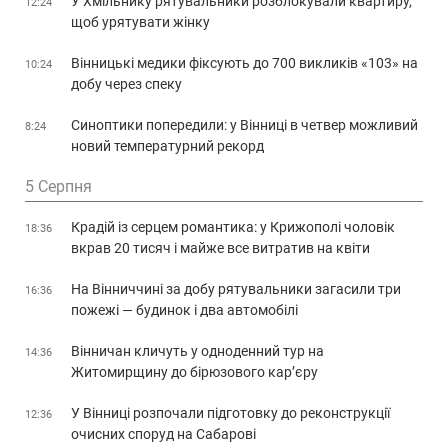
У Хмільнику рятувальники розблокували квартиру,
12:24
щоб урятувати жінку
Вінницькі медики фіксують до 700 викликів «103» на
10:24
добу через спеку
Синоптики попередили: у Вінниці в четвер можливий
8:24
новий температурний рекорд
5 Серпня
Крадій із серцем романтика: у Крижополі чоловік
18:36
вкрав 20 тисяч і майже все витратив на квіти
На Вінниччині за добу рятувальники загасили три
16:36
пожежі — будинок і два автомобілі
Вінничан кличуть у одноденний тур на
14:36
Житомирщину до бірюзового кар’єру
У Вінниці розпочали підготовку до реконструкції
12:36
очисних споруд на Сабарові