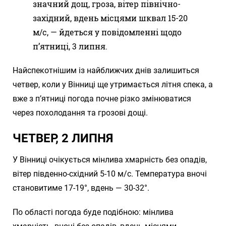
значний дощ, гроза, вітер північно-
західний, вдень місцями шквал 15-20
м/с, — йдеться у повідомленні щодо
п’ятниці, 3 липня.
Найспекотнішим із найближчих днів залишиться
четвер, коли у Вінниці ще утримається літня спека, а
вже з п’ятниці погода почне різко змінюватися
через похолодання та грозові дощі.
ЧЕТВЕР, 2 ЛИПНЯ
У Вінниці очікується мінлива хмарність без опадів,
вітер південно-східний 5-10 м/с. Температура вночі
становитиме 17-19°, вдень — 30-32°.
По області погода буде подібною: мінлива