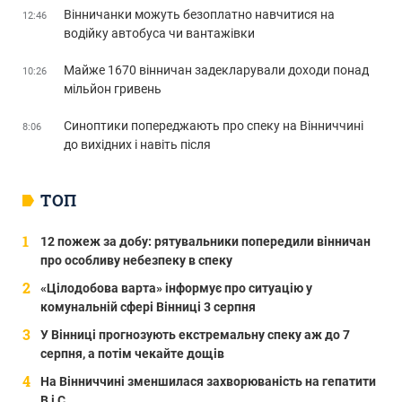
Вінничанки можуть безоплатно навчитися на
12:46
водійку автобуса чи вантажівки
Майже 1670 вінничан задекларували доходи понад
10:26
мільйон гривень
Синоптики попереджають про спеку на Вінниччині
8:06
до вихідних і навіть після
ТОП
12 пожеж за добу: рятувальники попередили вінничан
про особливу небезпеку в спеку
«Цілодобова варта» інформує про ситуацію у
комунальній сфері Вінниці 3 серпня
У Вінниці прогнозують екстремальну спеку аж до 7
серпня, а потім чекайте дощів
На Вінниччині зменшилася захворюваність на гепатити
В і С