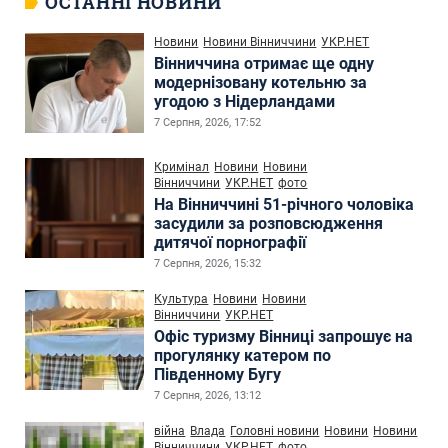
ОСТАННІ НОВИНИ
Новини
Новини Вінниччини
УКР.НЕТ
Вінниччина отримає ще одну
модернізовану котельню за
угодою з Нідерландами
7 Серпня, 2026, 17:52
Кримінал
Новини
Новини
Вінниччини
УКР.НЕТ
фото
На Вінниччині 51-річного чоловіка
засудили за розповсюдження
дитячої порнографії
7 Серпня, 2026, 15:32
Культура
Новини
Новини
Вінниччини
УКР.НЕТ
Офіс туризму Вінниці запрошує на
прогулянку катером по
Південному Бугу
7 Серпня, 2026, 13:12
війна
Влада
Головні новини
Новини
Новини
Вінниччини
УКР.НЕТ
фото