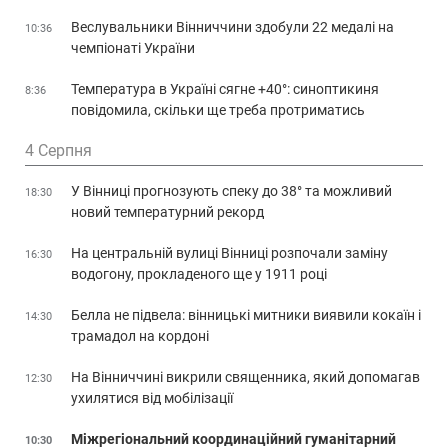
Веслувальники Вінниччини здобули 22 медалі на
10:36
чемпіонаті України
Температура в Україні сягне +40°: синоптикиня
8:36
повідомила, скільки ще треба протриматись
4 Серпня
У Вінниці прогнозують спеку до 38° та можливий
18:30
новий температурний рекорд
На центральній вулиці Вінниці розпочали заміну
16:30
водогону, прокладеного ще у 1911 році
Белла не підвела: вінницькі митники виявили кокаїн і
14:30
трамадол на кордоні
На Вінниччині викрили священника, який допомагав
12:30
ухилятися від мобілізації
Міжрегіональний координаційний гуманітарний
10:30