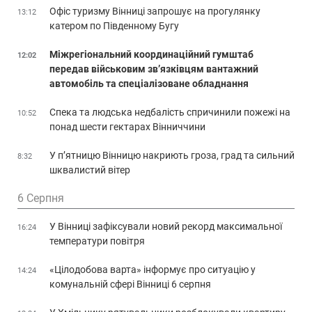
Офіс туризму Вінниці запрошує на прогулянку
13:12
катером по Південному Бугу
Міжрегіональний координаційний гумштаб
12:02
передав військовим зв’язківцям вантажний
автомобіль та спеціалізоване обладнання
Спека та людська недбалість спричинили пожежі на
10:52
понад шести гектарах Вінниччини
У п’ятницю Вінницю накриють гроза, град та сильний
8:32
шквалистий вітер
6 Серпня
У Вінниці зафіксували новий рекорд максимальної
16:24
температури повітря
«Цілодобова варта» інформує про ситуацію у
14:24
комунальній сфері Вінниці 6 серпня