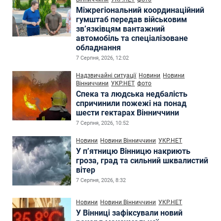
Міжрегіональний координаційний
гумштаб передав військовим
зв’язківцям вантажний
автомобіль та спеціалізоване
обладнання
7 Серпня, 2026, 12:02
Надзвичайні ситуації
Новини
Новини
Вінниччини
УКР.НЕТ
фото
Спека та людська недбалість
спричинили пожежі на понад
шести гектарах Вінниччини
7 Серпня, 2026, 10:52
Новини
Новини Вінниччини
УКР.НЕТ
У п’ятницю Вінницю накриють
гроза, град та сильний шквалистий
вітер
7 Серпня, 2026, 8:32
Новини
Новини Вінниччини
УКР.НЕТ
У Вінниці зафіксували новий