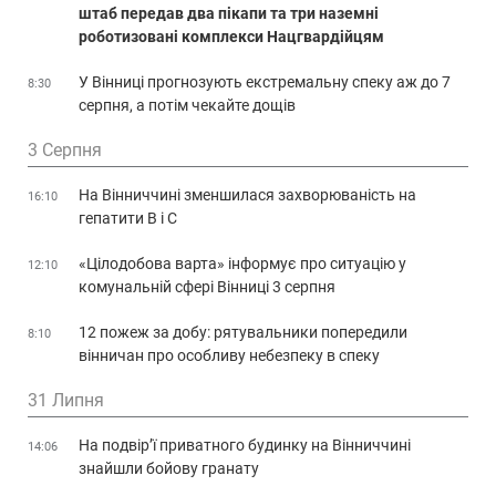
штаб передав два пікапи та три наземні
роботизовані комплекси Нацгвардійцям
У Вінниці прогнозують екстремальну спеку аж до 7
8:30
серпня, а потім чекайте дощів
3 Серпня
На Вінниччині зменшилася захворюваність на
16:10
гепатити В і С
«Цілодобова варта» інформує про ситуацію у
12:10
комунальній сфері Вінниці 3 серпня
12 пожеж за добу: рятувальники попередили
8:10
вінничан про особливу небезпеку в спеку
31 Липня
На подвір’ї приватного будинку на Вінниччині
14:06
знайшли бойову гранату