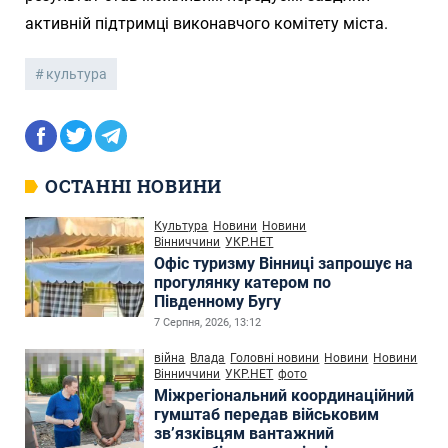
активній підтримці виконавчого комітету міста.
культура
ОСТАННІ НОВИНИ
Культура
Новини
Новини
Вінниччини
УКР.НЕТ
Офіс туризму Вінниці запрошує на
прогулянку катером по
Південному Бугу
7 Серпня, 2026, 13:12
війна
Влада
Головні новини
Новини
Новини
Вінниччини
УКР.НЕТ
фото
Міжрегіональний координаційний
гумштаб передав військовим
зв’язківцям вантажний