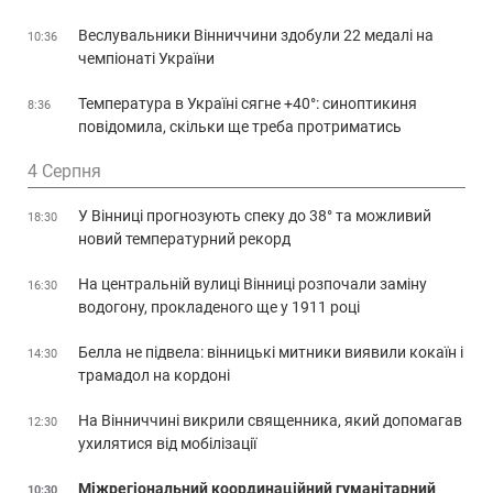
Веслувальники Вінниччини здобули 22 медалі на
10:36
чемпіонаті України
Температура в Україні сягне +40°: синоптикиня
8:36
повідомила, скільки ще треба протриматись
4 Серпня
У Вінниці прогнозують спеку до 38° та можливий
18:30
новий температурний рекорд
На центральній вулиці Вінниці розпочали заміну
16:30
водогону, прокладеного ще у 1911 році
Белла не підвела: вінницькі митники виявили кокаїн і
14:30
трамадол на кордоні
На Вінниччині викрили священника, який допомагав
12:30
ухилятися від мобілізації
Міжрегіональний координаційний гуманітарний
10:30