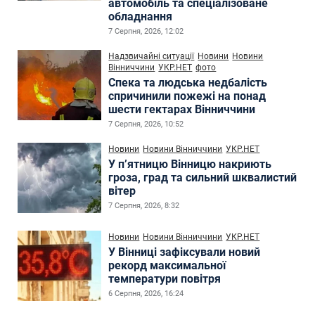
автомобіль та спеціалізоване
обладнання
7 Серпня, 2026, 12:02
Надзвичайні ситуації
Новини
Новини
Вінниччини
УКР.НЕТ
фото
Спека та людська недбалість
спричинили пожежі на понад
шести гектарах Вінниччини
7 Серпня, 2026, 10:52
Новини
Новини Вінниччини
УКР.НЕТ
У п’ятницю Вінницю накриють
гроза, град та сильний шквалистий
вітер
7 Серпня, 2026, 8:32
Новини
Новини Вінниччини
УКР.НЕТ
У Вінниці зафіксували новий
рекорд максимальної
температури повітря
6 Серпня, 2026, 16:24