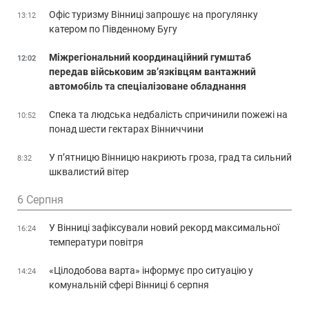
Офіс туризму Вінниці запрошує на прогулянку
13:12
катером по Південному Бугу
Міжрегіональний координаційний гумштаб
12:02
передав військовим зв’язківцям вантажний
автомобіль та спеціалізоване обладнання
Спека та людська недбалість спричинили пожежі на
10:52
понад шести гектарах Вінниччини
У п’ятницю Вінницю накриють гроза, град та сильний
8:32
шквалистий вітер
6 Серпня
У Вінниці зафіксували новий рекорд максимальної
16:24
температури повітря
«Цілодобова варта» інформує про ситуацію у
14:24
комунальній сфері Вінниці 6 серпня