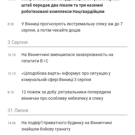
штаб передав два пікапи та три наземні
роботизовані комплекси Нацгвардійцям
У Вінниці прогнозують екстремальну спеку аж до 7
8:30
серпня, а потім чекайте дощів
3 Серпня
На Вінниччині зменшилася захворюваність на
16:10
гепатити В і С
«Цілодобова варта» інформує про ситуацію у
12:10
комунальній сфері Вінниці 3 серпня
12 пожеж за добу: рятувальники попередили
8:10
вінничан про особливу небезпеку в спеку
31 Липня
На подвір’ї приватного будинку на Вінниччині
14:06
знайшли бойову гранату