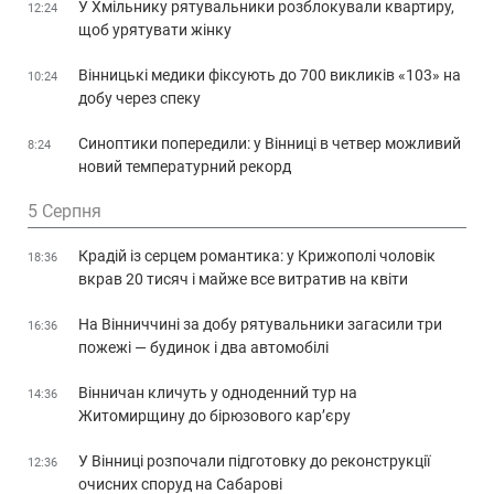
У Хмільнику рятувальники розблокували квартиру,
12:24
щоб урятувати жінку
Вінницькі медики фіксують до 700 викликів «103» на
10:24
добу через спеку
Синоптики попередили: у Вінниці в четвер можливий
8:24
новий температурний рекорд
5 Серпня
Крадій із серцем романтика: у Крижополі чоловік
18:36
вкрав 20 тисяч і майже все витратив на квіти
На Вінниччині за добу рятувальники загасили три
16:36
пожежі — будинок і два автомобілі
Вінничан кличуть у одноденний тур на
14:36
Житомирщину до бірюзового кар’єру
У Вінниці розпочали підготовку до реконструкції
12:36
очисних споруд на Сабарові