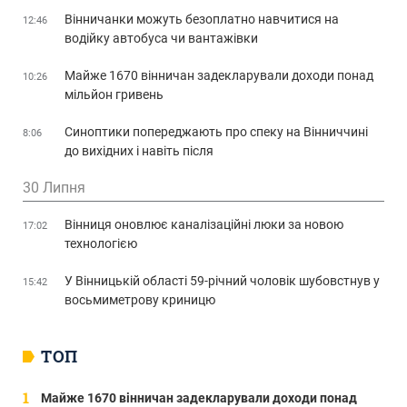
Вінничанки можуть безоплатно навчитися на
12:46
водійку автобуса чи вантажівки
Майже 1670 вінничан задекларували доходи понад
10:26
мільйон гривень
Синоптики попереджають про спеку на Вінниччині
8:06
до вихідних і навіть після
30 Липня
Вінниця оновлює каналізаційні люки за новою
17:02
технологією
У Вінницькій області 59-річний чоловік шубовстнув у
15:42
восьмиметрову криницю
ТОП
Майже 1670 вінничан задекларували доходи понад