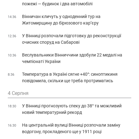
пожежі — будинок і два автомобілі
Вінничан кличуть у одноденний тур на
14:36
Житомирщину до бірюзового кар’єру
У Вінниці розпочали підготовку до реконструкції
12:36
очисних споруд на Сабарові
Веслувальники Вінниччини здобули 22 медалі на
10:36
чемпіонаті України
Температура в Україні сягне +40°: синоптикиня
8:36
повідомила, скільки ще треба протриматись
4 Серпня
У Вінниці прогнозують спеку до 38° та можливий
18:30
новий температурний рекорд
На центральній вулиці Вінниці розпочали заміну
16:30
водогону, прокладеного ще у 1911 році