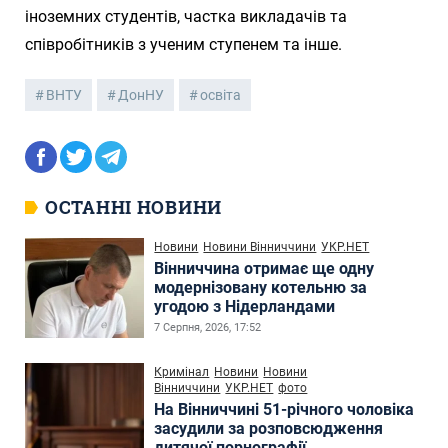
іноземних студентів, частка викладачів та
співробітників з ученим ступенем та інше.
ВНТУ
ДонНУ
освіта
ОСТАННІ НОВИНИ
Новини
Новини Вінниччини
УКР.НЕТ
Вінниччина отримає ще одну
модернізовану котельню за
угодою з Нідерландами
7 Серпня, 2026, 17:52
Кримінал
Новини
Новини
Вінниччини
УКР.НЕТ
фото
На Вінниччині 51-річного чоловіка
засудили за розповсюдження
дитячої порнографії