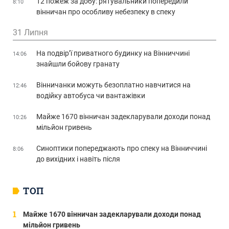
12 пожеж за добу: рятувальники попередили
8:10
вінничан про особливу небезпеку в спеку
31 Липня
На подвір’ї приватного будинку на Вінниччині
14:06
знайшли бойову гранату
Вінничанки можуть безоплатно навчитися на
12:46
водійку автобуса чи вантажівки
Майже 1670 вінничан задекларували доходи понад
10:26
мільйон гривень
Синоптики попереджають про спеку на Вінниччині
8:06
до вихідних і навіть після
ТОП
Майже 1670 вінничан задекларували доходи понад
мільйон гривень