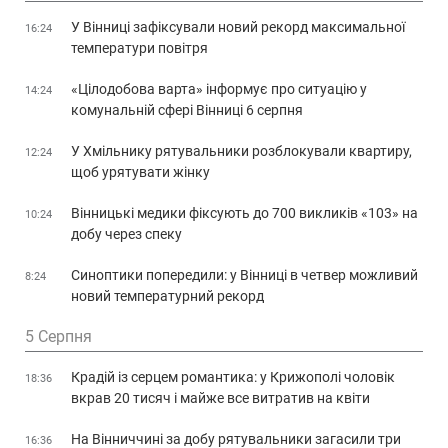
У Вінниці зафіксували новий рекорд максимальної
16:24
температури повітря
«Цілодобова варта» інформує про ситуацію у
14:24
комунальній сфері Вінниці 6 серпня
У Хмільнику рятувальники розблокували квартиру,
12:24
щоб урятувати жінку
Вінницькі медики фіксують до 700 викликів «103» на
10:24
добу через спеку
Синоптики попередили: у Вінниці в четвер можливий
8:24
новий температурний рекорд
5 Серпня
Крадій із серцем романтика: у Крижополі чоловік
18:36
вкрав 20 тисяч і майже все витратив на квіти
На Вінниччині за добу рятувальники загасили три
16:36