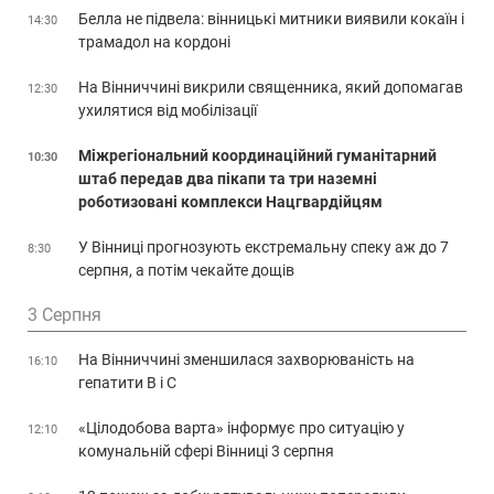
Белла не підвела: вінницькі митники виявили кокаїн і
14:30
трамадол на кордоні
На Вінниччині викрили священника, який допомагав
12:30
ухилятися від мобілізації
Міжрегіональний координаційний гуманітарний
10:30
штаб передав два пікапи та три наземні
роботизовані комплекси Нацгвардійцям
У Вінниці прогнозують екстремальну спеку аж до 7
8:30
серпня, а потім чекайте дощів
3 Серпня
На Вінниччині зменшилася захворюваність на
16:10
гепатити В і С
«Цілодобова варта» інформує про ситуацію у
12:10
комунальній сфері Вінниці 3 серпня