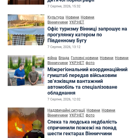
7 Серпня, 2026, 15:32
Культура
Новини
Новини
Вінниччини
УКР.НЕТ
Офіс туризму Вінниці запрошує на
прогулянку катером по
Південному Бугу
7 Серпня, 2026, 13:12
війна
Влада
Головні новини
Новини
Новини
Вінниччини
УКР.НЕТ
фото
Міжрегіональний координаційний
гумштаб передав військовим
зв’язківцям вантажний
автомобіль та спеціалізоване
обладнання
7 Серпня, 2026, 12:02
Надзвичайні ситуації
Новини
Новини
Вінниччини
УКР.НЕТ
фото
Спека та людська недбалість
спричинили пожежі на понад
шести гектарах Вінниччини