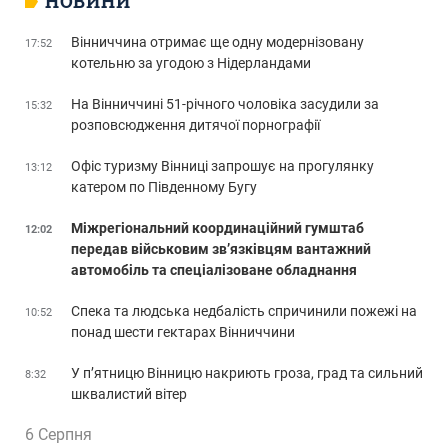
НОВИНИ
Вінниччина отримає ще одну модернізовану
17:52
котельню за угодою з Нідерландами
На Вінниччині 51-річного чоловіка засудили за
15:32
розповсюдження дитячої порнографії
Офіс туризму Вінниці запрошує на прогулянку
13:12
катером по Південному Бугу
Міжрегіональний координаційний гумштаб
12:02
передав військовим зв’язківцям вантажний
автомобіль та спеціалізоване обладнання
Спека та людська недбалість спричинили пожежі на
10:52
понад шести гектарах Вінниччини
У п’ятницю Вінницю накриють гроза, град та сильний
8:32
шквалистий вітер
6 Серпня