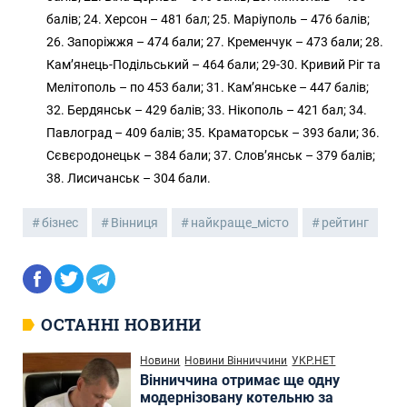
балів; 24. Херсон – 481 бал; 25. Маріуполь – 476 балів;
26. Запоріжжя – 474 бали; 27. Кременчук – 473 бали; 28.
Кам’янець-Подільський – 464 бали; 29-30. Кривий Ріг та
Мелітополь – по 453 бали; 31. Кам’янське – 447 балів;
32. Бердянськ – 429 балів; 33. Нікополь – 421 бал; 34.
Павлоград – 409 балів; 35. Краматорськ – 393 бали; 36.
Сєвєродонецьк – 384 бали; 37. Слов’янськ – 379 балів;
38. Лисичанськ – 304 бали.
бізнес
Вінниця
найкраще_місто
рейтинг
ОСТАННІ НОВИНИ
Новини
Новини Вінниччини
УКР.НЕТ
Вінниччина отримає ще одну
модернізовану котельню за