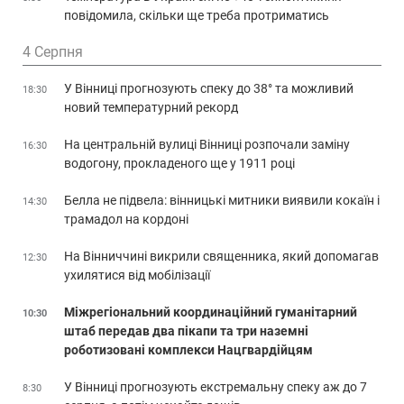
повідомила, скільки ще треба протриматись
4 Серпня
У Вінниці прогнозують спеку до 38° та можливий
18:30
новий температурний рекорд
На центральній вулиці Вінниці розпочали заміну
16:30
водогону, прокладеного ще у 1911 році
Белла не підвела: вінницькі митники виявили кокаїн і
14:30
трамадол на кордоні
На Вінниччині викрили священника, який допомагав
12:30
ухилятися від мобілізації
Міжрегіональний координаційний гуманітарний
10:30
штаб передав два пікапи та три наземні
роботизовані комплекси Нацгвардійцям
У Вінниці прогнозують екстремальну спеку аж до 7
8:30