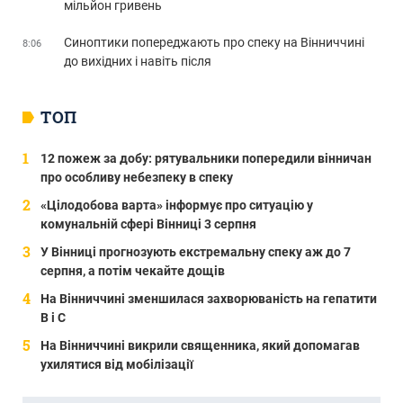
мільйон гривень
Синоптики попереджають про спеку на Вінниччині
8:06
до вихідних і навіть після
ТОП
12 пожеж за добу: рятувальники попередили вінничан
про особливу небезпеку в спеку
«Цілодобова варта» інформує про ситуацію у
комунальній сфері Вінниці 3 серпня
У Вінниці прогнозують екстремальну спеку аж до 7
серпня, а потім чекайте дощів
На Вінниччині зменшилася захворюваність на гепатити
В і С
На Вінниччині викрили священника, який допомагав
ухилятися від мобілізації