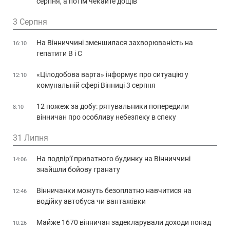
серпня, а потім чекайте дощів
3 Серпня
На Вінниччині зменшилася захворюваність на
16:10
гепатити В і С
«Цілодобова варта» інформує про ситуацію у
12:10
комунальній сфері Вінниці 3 серпня
12 пожеж за добу: рятувальники попередили
8:10
вінничан про особливу небезпеку в спеку
31 Липня
На подвір’ї приватного будинку на Вінниччині
14:06
знайшли бойову гранату
Вінничанки можуть безоплатно навчитися на
12:46
водійку автобуса чи вантажівки
Майже 1670 вінничан задекларували доходи понад
10:26