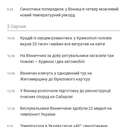
Синоптики попередили: у Вінниці в четвер можливий
8:24
новий температурний рекорд
5 Серпня
Крадій із серцем романтика: у Крижополі чоловік
18:36
вкрав 20 тисяч і майже все витратив на квіти
На Вінниччині за добу рятувальники загасили три
16:36
пожежі — будинок і два автомобілі
Вінничан кличуть у одноденний тур на
14:36
Житомирщину до бірюзового кар’єру
У Вінниці розпочали підготовку до реконструкції
12:36
очисних споруд на Сабарові
Веслувальники Вінниччини здобули 22 медалі на
10:36
чемпіонаті України
Температура в Україні сягне +40°: синоптикиня
8:36