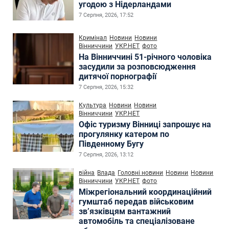
угодою з Нідерландами
7 Серпня, 2026, 17:52
Кримінал
Новини
Новини
Вінниччини
УКР.НЕТ
фото
На Вінниччині 51-річного чоловіка
засудили за розповсюдження
дитячої порнографії
7 Серпня, 2026, 15:32
Культура
Новини
Новини
Вінниччини
УКР.НЕТ
Офіс туризму Вінниці запрошує на
прогулянку катером по
Південному Бугу
7 Серпня, 2026, 13:12
війна
Влада
Головні новини
Новини
Новини
Вінниччини
УКР.НЕТ
фото
Міжрегіональний координаційний
гумштаб передав військовим
зв’язківцям вантажний
автомобіль та спеціалізоване