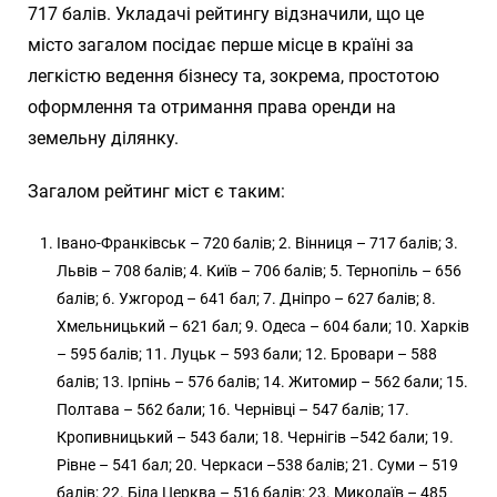
717 балів. Укладачі рейтингу відзначили, що це
місто загалом посідає перше місце в країні за
легкістю ведення бізнесу та, зокрема, простотою
оформлення та отримання права оренди на
земельну ділянку.
Загалом рейтинг міст є таким:
Івано-Франківськ – 720 балів; 2. Вінниця – 717 балів; 3.
Львів – 708 балів; 4. Київ – 706 балів; 5. Тернопіль – 656
балів; 6. Ужгород – 641 бал; 7. Дніпро – 627 балів; 8.
Хмельницький – 621 бал; 9. Одеса – 604 бали; 10. Харків
– 595 балів; 11. Луцьк – 593 бали; 12. Бровари – 588
балів; 13. Ірпінь – 576 балів; 14. Житомир – 562 бали; 15.
Полтава – 562 бали; 16. Чернівці – 547 балів; 17.
Кропивницький – 543 бали; 18. Чернігів –542 бали; 19.
Рівне – 541 бал; 20. Черкаси –538 балів; 21. Суми – 519
балів; 22. Біла Церква – 516 балів; 23. Миколаїв – 485