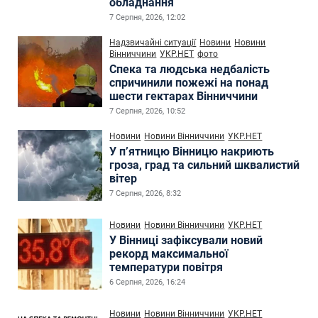
обладнання
7 Серпня, 2026, 12:02
Надзвичайні ситуації
Новини
Новини
Вінниччини
УКР.НЕТ
фото
Спека та людська недбалість
спричинили пожежі на понад
шести гектарах Вінниччини
7 Серпня, 2026, 10:52
Новини
Новини Вінниччини
УКР.НЕТ
У п’ятницю Вінницю накриють
гроза, град та сильний шквалистий
вітер
7 Серпня, 2026, 8:32
Новини
Новини Вінниччини
УКР.НЕТ
У Вінниці зафіксували новий
рекорд максимальної
температури повітря
6 Серпня, 2026, 16:24
Новини
Новини Вінниччини
УКР.НЕТ