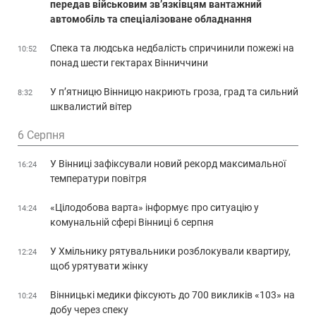
передав військовим зв’язківцям вантажний
автомобіль та спеціалізоване обладнання
Спека та людська недбалість спричинили пожежі на
10:52
понад шести гектарах Вінниччини
У п’ятницю Вінницю накриють гроза, град та сильний
8:32
шквалистий вітер
6 Серпня
У Вінниці зафіксували новий рекорд максимальної
16:24
температури повітря
«Цілодобова варта» інформує про ситуацію у
14:24
комунальній сфері Вінниці 6 серпня
У Хмільнику рятувальники розблокували квартиру,
12:24
щоб урятувати жінку
Вінницькі медики фіксують до 700 викликів «103» на
10:24
добу через спеку