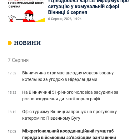
«Цілодобова варта» інформує про
ситуацію у комунальній сфері
Вінниці 6 серпня
6 Серпня, 2026, 14:24
НОВИНИ
7 Серпня
Вінниччина отримає ще одну модернізовану
17:52
котельню за угодою з Нідерландами
На Вінниччині 51-річного чоловіка засудили за
15:32
розповсюдження дитячої порнографії
Офіс туризму Вінниці запрошує на прогулянку
13:12
катером по Південному Бугу
Міжрегіональний координаційний гумштаб
12:02
передав військовим зв’язківцям вантажний