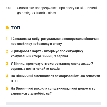
Синоптики попереджають про спеку на Вінниччині
8:06
до вихідних і навіть після
ТОП
12 пожеж за добу: рятувальники попередили вінничан
про особливу небезпеку в спеку
«Цілодобова варта» інформує про ситуацію у
комунальній сфері Вінниці 3 серпня
У Вінниці прогнозують екстремальну спеку аж до 7
серпня, а потім чекайте дощів
На Вінниччині зменшилася захворюваність на гепатити
В і С
На Вінниччині викрили священника, який допомагав
ухилятися від мобілізації