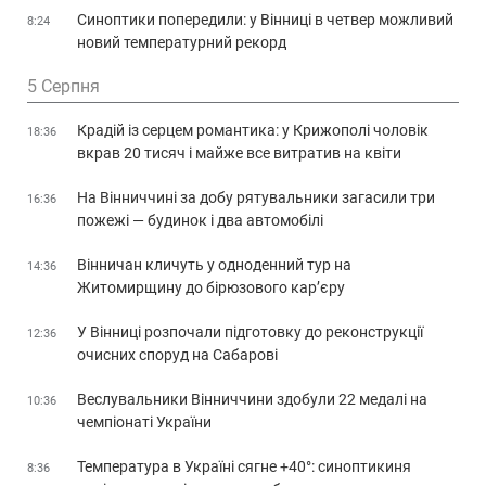
Синоптики попередили: у Вінниці в четвер можливий
8:24
новий температурний рекорд
5 Серпня
Крадій із серцем романтика: у Крижополі чоловік
18:36
вкрав 20 тисяч і майже все витратив на квіти
На Вінниччині за добу рятувальники загасили три
16:36
пожежі — будинок і два автомобілі
Вінничан кличуть у одноденний тур на
14:36
Житомирщину до бірюзового кар’єру
У Вінниці розпочали підготовку до реконструкції
12:36
очисних споруд на Сабарові
Веслувальники Вінниччини здобули 22 медалі на
10:36
чемпіонаті України
Температура в Україні сягне +40°: синоптикиня
8:36