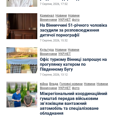
7 Серпня, 2026, 17:52
Кримінал
Новини
Новини
Вінниччини
УКР.НЕТ
фото
На Вінниччині 51-річного чоловіка
засудили за розповсюдження
дитячої порнографії
7 Серпня, 2026, 15:32
Культура
Новини
Новини
Вінниччини
УКР.НЕТ
Офіс туризму Вінниці запрошує на
прогулянку катером по
Південному Бугу
7 Серпня, 2026, 13:12
війна
Влада
Головні новини
Новини
Новини
Вінниччини
УКР.НЕТ
фото
Міжрегіональний координаційний
гумштаб передав військовим
зв’язківцям вантажний
автомобіль та спеціалізоване
обладнання