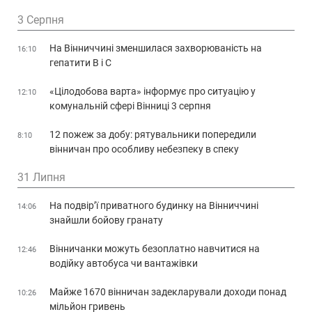
3 Серпня
На Вінниччині зменшилася захворюваність на
16:10
гепатити В і С
«Цілодобова варта» інформує про ситуацію у
12:10
комунальній сфері Вінниці 3 серпня
12 пожеж за добу: рятувальники попередили
8:10
вінничан про особливу небезпеку в спеку
31 Липня
На подвір’ї приватного будинку на Вінниччині
14:06
знайшли бойову гранату
Вінничанки можуть безоплатно навчитися на
12:46
водійку автобуса чи вантажівки
Майже 1670 вінничан задекларували доходи понад
10:26
мільйон гривень