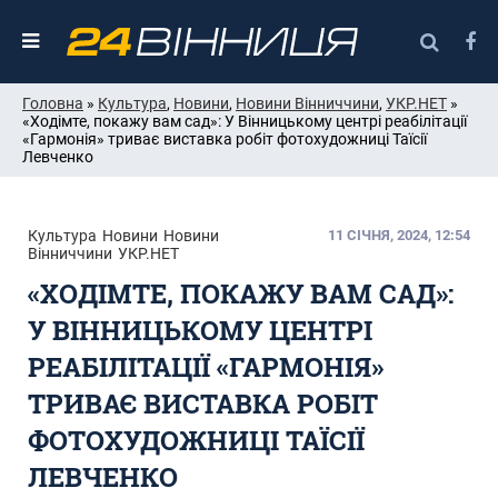
Головна
»
Культура
,
Новини
,
Новини Вінниччини
,
УКР.НЕТ
»
«Ходімте, покажу вам сад»: У Вінницькому центрі реабілітації
«Гармонія» триває виставка робіт фотохудожниці Таїсії
Левченко
Культура
Новини
Новини
11 СІЧНЯ, 2024, 12:54
Вінниччини
УКР.НЕТ
«ХОДІМТЕ, ПОКАЖУ ВАМ САД»:
У ВІННИЦЬКОМУ ЦЕНТРІ
РЕАБІЛІТАЦІЇ «ГАРМОНІЯ»
ТРИВАЄ ВИСТАВКА РОБІТ
ФОТОХУДОЖНИЦІ ТАЇСІЇ
ЛЕВЧЕНКО