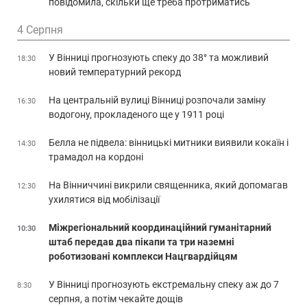
повідомила, скільки ще треба протриматись
4 Серпня
У Вінниці прогнозують спеку до 38° та можливий
18:30
новий температурний рекорд
На центральній вулиці Вінниці розпочали заміну
16:30
водогону, прокладеного ще у 1911 році
Белла не підвела: вінницькі митники виявили кокаїн і
14:30
трамадол на кордоні
На Вінниччині викрили священника, який допомагав
12:30
ухилятися від мобілізації
Міжрегіональний координаційний гуманітарний
10:30
штаб передав два пікапи та три наземні
роботизовані комплекси Нацгвардійцям
У Вінниці прогнозують екстремальну спеку аж до 7
8:30
серпня, а потім чекайте дощів