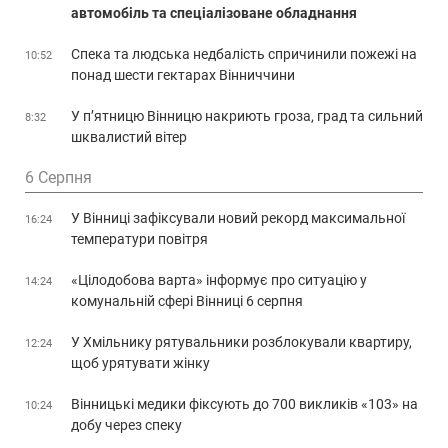
автомобіль та спеціалізоване обладнання
Спека та людська недбалість спричинили пожежі на
10:52
понад шести гектарах Вінниччини
У п’ятницю Вінницю накриють гроза, град та сильний
8:32
шквалистий вітер
6 Серпня
У Вінниці зафіксували новий рекорд максимальної
16:24
температури повітря
«Цілодобова варта» інформує про ситуацію у
14:24
комунальній сфері Вінниці 6 серпня
У Хмільнику рятувальники розблокували квартиру,
12:24
щоб урятувати жінку
Вінницькі медики фіксують до 700 викликів «103» на
10:24
добу через спеку