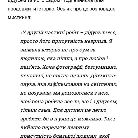
дідусем та його садом. Тоді виникла ідея
продовжити історію. Ось як про це розповідає
мисткиня:
«У другій частині робіт – дідусь теж є,
просто його присутність незрима. Я
знімала історію не про сум за
людиною, яка пішла, а про любов і
пам’ять. Хоча фотографії, безсумнівно,
печальні, це світла печаль. Дівчинка-
онука, яка зафільмована на світлинах,
не позувала, ми домовилися з нею,
щоб вона робила все те, що і з дідусем,
тільки сама. Для дитини це легко
зробити, бо в її уяві це можливо. Так і
вийшло передати незриму
присутність близької людини, якої