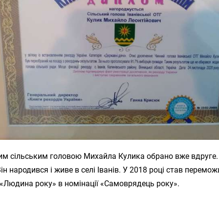
ким сільським головою Михайла Кулика обрано вже вдруге.
Він народився і живе в селі Іванів. У 2018 році став перемо
«Людина року» в номінації «Самоврядець року».