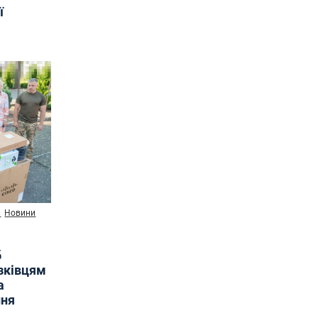
ї
и
Новини
б
язківцям
а
ння