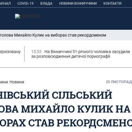
МІНАЛ
COVID-19
ВЛАДА
НОВИНИ ВІННИЧЧИНИ
КОНТАКТИ
й голова Михайло Кулик на виборах став рекордсменом
ернізовану
15:32
На Вінниччині 51-річного чоловіка засудили
за розповсюдження дитячої порнографії
вини
Новини
25 ЛИСТОПАДА,
НІВСЬКИЙ СІЛЬСЬКИЙ
ОВА МИХАЙЛО КУЛИК НА
ОРАХ СТАВ РЕКОРДСМЕН