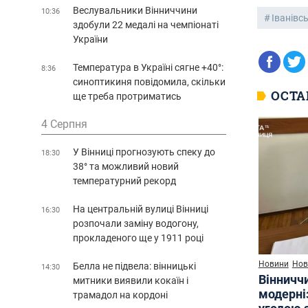
Веслувальники Вінниччини
10:36
Іванівс
здобули 22 медалі на чемпіонаті
України
Температура в Україні сягне +40°:
8:36
синоптикиня повідомила, скільки
ОСТА
ще треба протриматись
4 Серпня
У Вінниці прогнозують спеку до
18:30
38° та можливий новий
температурний рекорд
На центральній вулиці Вінниці
16:30
розпочали заміну водогону,
прокладеного ще у 1911 році
Новини
Нов
Белла не підвела: вінницькі
14:30
Вінничч
митники виявили кокаїн і
модерні
трамадол на кордоні