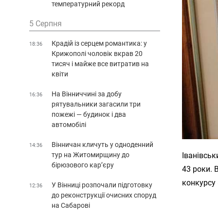
температурний рекорд
5 Серпня
Крадій із серцем романтика: у
18:36
Крижополі чоловік вкрав 20
тисяч і майже все витратив на
квіти
На Вінниччині за добу
16:36
рятувальники загасили три
пожежі — будинок і два
автомобілі
Вінничан кличуть у одноденний
14:36
тур на Житомирщину до
Іванівсь
бірюзового кар’єру
43 роки. 
конкурсу 
У Вінниці розпочали підготовку
12:36
до реконструкції очисних споруд
на Сабарові