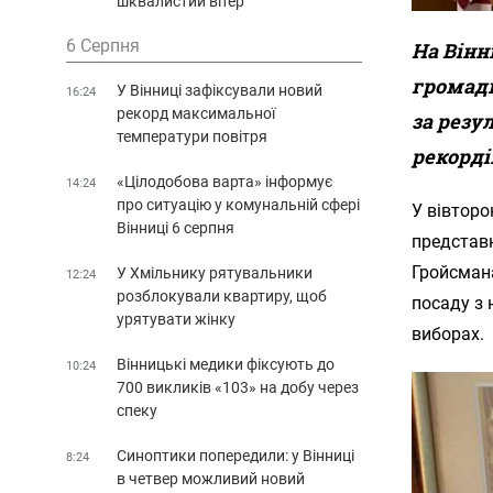
шквалистий вітер
6 Серпня
На Вінн
громади
У Вінниці зафіксували новий
16:24
рекорд максимальної
за резу
температури повітря
рекорді
«Цілодобова варта» інформує
14:24
про ситуацію у комунальній сфері
У вівторо
Вінниці 6 серпня
представ
Гройсмана
У Хмільнику рятувальники
12:24
розблокували квартиру, щоб
посаду з 
урятувати жінку
виборах.
Вінницькі медики фіксують до
10:24
700 викликів «103» на добу через
спеку
Синоптики попередили: у Вінниці
8:24
в четвер можливий новий