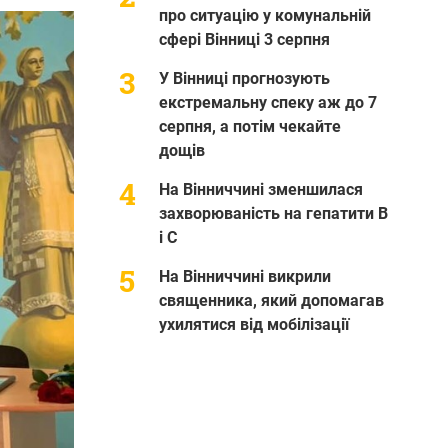
про ситуацію у комунальній
сфері Вінниці 3 серпня
У Вінниці прогнозують
екстремальну спеку аж до 7
серпня, а потім чекайте
дощів
На Вінниччині зменшилася
захворюваність на гепатити В
і С
На Вінниччині викрили
священника, який допомагав
ухилятися від мобілізації