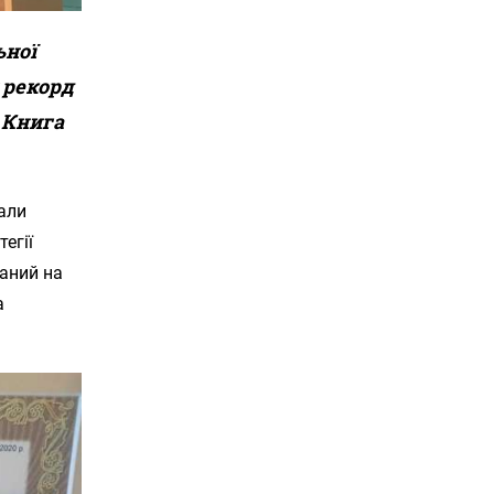
ьної
 рекорд
 Книга
вали
егії
раний на
а