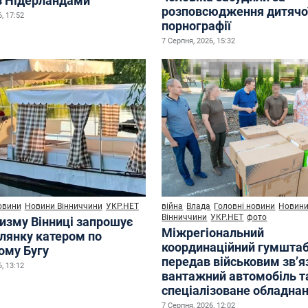
з Нідерландами
розповсюдження дитячо
, 17:52
порнографії
7 Серпня, 2026, 15:32
овини
Новини Вінниччини
УКР.НЕТ
війна
Влада
Головні новини
Новин
Вінниччини
УКР.НЕТ
фото
ризму Вінниці запрошує
Міжрегіональний
улянку катером по
координаційний гумшта
ому Бугу
передав військовим зв’
, 13:12
вантажний автомобіль т
спеціалізоване обладна
7 Серпня, 2026, 12:02