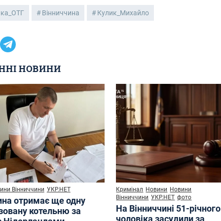
ька_ОТГ
Вінниччина
Кулик_Михайло
ННІ НОВИНИ
ини Вінниччини
УКР.НЕТ
Кримінал
Новини
Новини
Вінниччини
УКР.НЕТ
фото
ина отримає ще одну
На Вінниччині 51-річного
зовану котельню за
чоловіка засудили за