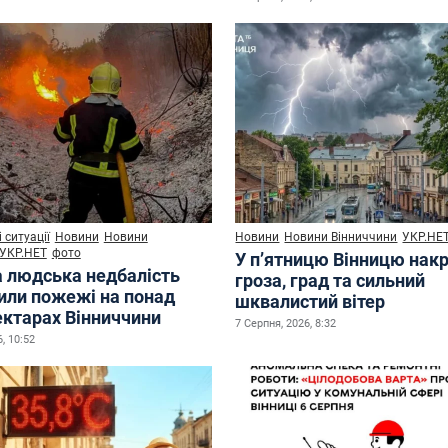
 ситуації
Новини
Новини
Новини
Новини Вінниччини
УКР.НЕ
УКР.НЕТ
фото
У п’ятницю Вінницю нак
а людська недбалість
гроза, град та сильний
или пожежі на понад
шквалистий вітер
ектарах Вінниччини
7 Серпня, 2026, 8:32
, 10:52