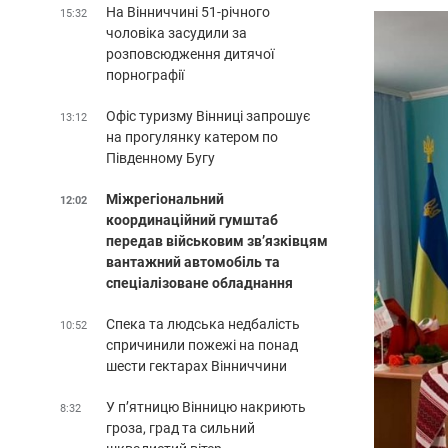
На Вінниччині 51-річного
15:32
чоловіка засудили за
розповсюдження дитячої
порнографії
Офіс туризму Вінниці запрошує
13:12
на прогулянку катером по
Південному Бугу
Міжрегіональний
12:02
координаційний гумштаб
передав військовим зв’язківцям
вантажний автомобіль та
спеціалізоване обладнання
Спека та людська недбалість
10:52
спричинили пожежі на понад
шести гектарах Вінниччини
У п’ятницю Вінницю накриють
8:32
гроза, град та сильний