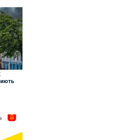
Т
риють