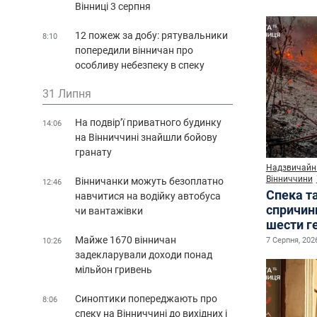
Вінниці 3 серпня
12 пожеж за добу: рятувальники
8:10
попередили вінничан про
особливу небезпеку в спеку
31 Липня
На подвір’ї приватного будинку
14:06
на Вінниччині знайшли бойову
гранату
Надзвичайні
Вінниччини
Вінничанки можуть безоплатно
12:46
Спека т
навчитися на водійку автобуса
спричин
чи вантажівки
шести г
Майже 1670 вінничан
7 Серпня, 2026
10:26
задекларували доходи понад
мільйон гривень
Синоптики попереджають про
8:06
спеку на Вінниччині до вихідних і