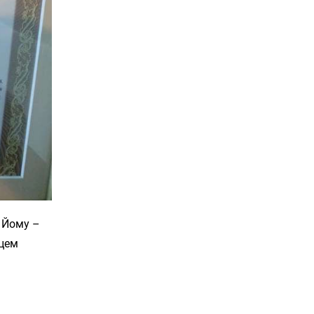
 Йому –
жцем