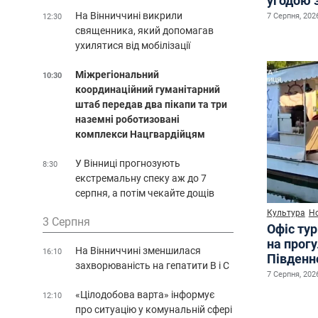
угодою 
На Вінниччині викрили
7 Серпня, 2026
12:30
священника, який допомагав
ухилятися від мобілізації
Міжрегіональний
10:30
координаційний гуманітарний
штаб передав два пікапи та три
наземні роботизовані
комплекси Нацгвардійцям
У Вінниці прогнозують
8:30
екстремальну спеку аж до 7
серпня, а потім чекайте дощів
Культура
Н
3 Серпня
Офіс ту
на прог
На Вінниччині зменшилася
16:10
Південн
захворюваність на гепатити В і С
7 Серпня, 2026
«Цілодобова варта» інформує
12:10
про ситуацію у комунальній сфері