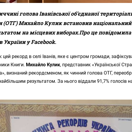
иччині голова Іванівської об’єднаної територіал
 (ОТГ) Михайло Кулик встановив національний
льтатом на місцевих виборах.Про це повідомила
в України у Facebook.
к цей рекорд в селі Іванів, яке є центром громади, зафіксу
ники Книги.
Михайло Кулик
, представник «Української Страт
», визнаний рекордсменом, як чинний голова ОТГ, переоб
найбільшим результатом. За нього віддали 91,7% голосів н