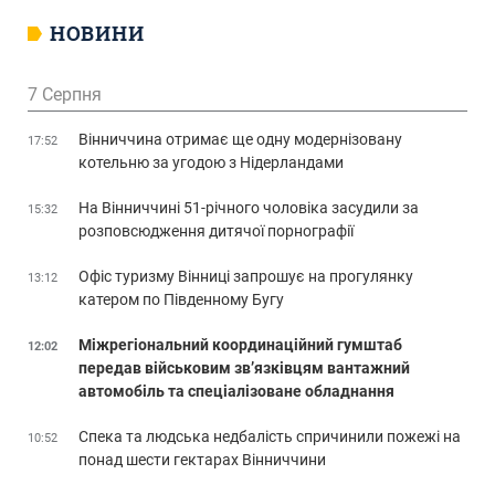
НОВИНИ
7 Серпня
Вінниччина отримає ще одну модернізовану
17:52
котельню за угодою з Нідерландами
На Вінниччині 51-річного чоловіка засудили за
15:32
розповсюдження дитячої порнографії
Офіс туризму Вінниці запрошує на прогулянку
13:12
катером по Південному Бугу
Міжрегіональний координаційний гумштаб
12:02
передав військовим зв’язківцям вантажний
автомобіль та спеціалізоване обладнання
Спека та людська недбалість спричинили пожежі на
10:52
понад шести гектарах Вінниччини