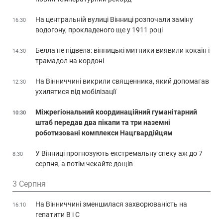
На центральній вулиці Вінниці розпочали заміну
16:30
водогону, прокладеного ще у 1911 році
Белла не підвела: вінницькі митники виявили кокаїн і
14:30
трамадол на кордоні
На Вінниччині викрили священника, який допомагав
12:30
ухилятися від мобілізації
Міжрегіональний координаційний гуманітарний
10:30
штаб передав два пікапи та три наземні
роботизовані комплекси Нацгвардійцям
У Вінниці прогнозують екстремальну спеку аж до 7
8:30
серпня, а потім чекайте дощів
3 Серпня
На Вінниччині зменшилася захворюваність на
16:10
гепатити В і С