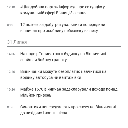
«Цілодобова варта» інформує про ситуацію у
12:10
комунальній сфері Вінниці 3 серпня
12 пожеж за добу: рятувальники попередили
8:10
вінничан про особливу небезпеку в спеку
31 Липня
На подвір’ї приватного будинку на Вінниччині
14:06
знайшли бойову гранату
Вінничанки можуть безоплатно навчитися на
12:46
водійку автобуса чи вантажівки
Майже 1670 вінничан задекларували доходи понад
10:26
мільйон гривень
Синоптики попереджають про спеку на Вінниччині
8:06
до вихідних і навіть після