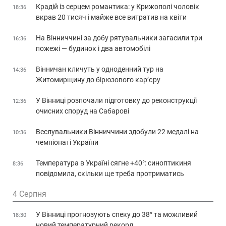
Крадій із серцем романтика: у Крижополі чоловік
18:36
вкрав 20 тисяч і майже все витратив на квіти
На Вінниччині за добу рятувальники загасили три
16:36
пожежі — будинок і два автомобілі
Вінничан кличуть у одноденний тур на
14:36
Житомирщину до бірюзового кар’єру
У Вінниці розпочали підготовку до реконструкції
12:36
очисних споруд на Сабарові
Веслувальники Вінниччини здобули 22 медалі на
10:36
чемпіонаті України
Температура в Україні сягне +40°: синоптикиня
8:36
повідомила, скільки ще треба протриматись
4 Серпня
У Вінниці прогнозують спеку до 38° та можливий
18:30
новий температурний рекорд