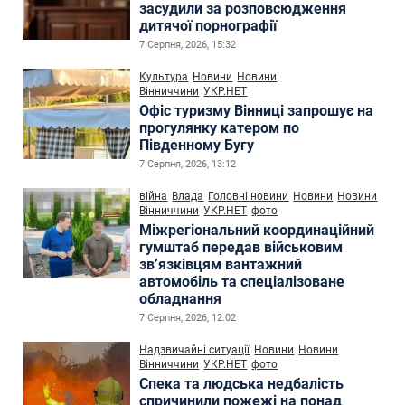
засудили за розповсюдження
дитячої порнографії
7 Серпня, 2026, 15:32
Культура
Новини
Новини
Вінниччини
УКР.НЕТ
Офіс туризму Вінниці запрошує на
прогулянку катером по
Південному Бугу
7 Серпня, 2026, 13:12
війна
Влада
Головні новини
Новини
Новини
Вінниччини
УКР.НЕТ
фото
Міжрегіональний координаційний
гумштаб передав військовим
зв’язківцям вантажний
автомобіль та спеціалізоване
обладнання
7 Серпня, 2026, 12:02
Надзвичайні ситуації
Новини
Новини
Вінниччини
УКР.НЕТ
фото
Спека та людська недбалість
спричинили пожежі на понад