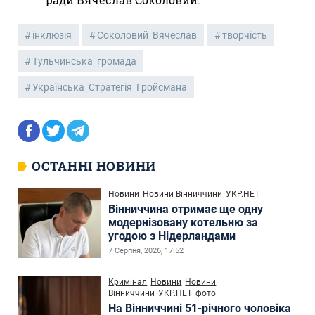
інклюзія
Соколовий_Вячеслав
творчість
Тульчинська_громада
Українська_Стратегія_Гройсмана
ОСТАННІ НОВИНИ
Новини
Новини Вінниччини
УКР.НЕТ
Вінниччина отримає ще одну
модернізовану котельню за
угодою з Нідерландами
7 Серпня, 2026, 17:52
Кримінал
Новини
Новини
Вінниччини
УКР.НЕТ
фото
На Вінниччині 51-річного чоловіка