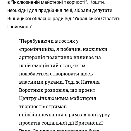
в “Інклюзивній майстерні творчості”. Кошти,
необхідні для придбання печі, зібрали депутати
Вінницької обласної ради від “Української Стратегії
Гройсмана”.
“Перебуваючи в гостях у
«промінчиків», я побачив, наскільки
арттерапія позитивно впливає на
їхній емоційний стан, як їм
подобається створювати щось
власними руками. Тоді ж Наталія
Воротнюк розповіла, що проєкт
Центру «Інклюзивна майстерня
творчості» отримав
співфінансування в рамках конкурсу
проєктів соціальної дії Британськї
Ради. За кошти грантодавця буде