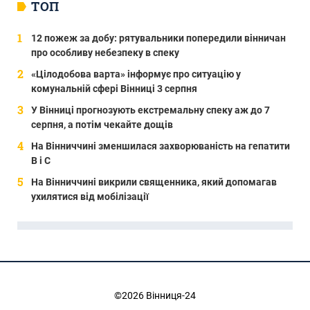
ТОП
12 пожеж за добу: рятувальники попередили вінничан
про особливу небезпеку в спеку
«Цілодобова варта» інформує про ситуацію у
комунальній сфері Вінниці 3 серпня
У Вінниці прогнозують екстремальну спеку аж до 7
серпня, а потім чекайте дощів
На Вінниччині зменшилася захворюваність на гепатити
В і С
На Вінниччині викрили священника, який допомагав
ухилятися від мобілізації
©2026 Вінниця-24