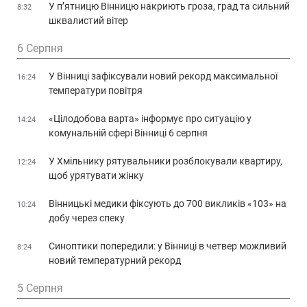
У п’ятницю Вінницю накриють гроза, град та сильний
8:32
шквалистий вітер
6 Серпня
У Вінниці зафіксували новий рекорд максимальної
16:24
температури повітря
«Цілодобова варта» інформує про ситуацію у
14:24
комунальній сфері Вінниці 6 серпня
У Хмільнику рятувальники розблокували квартиру,
12:24
щоб урятувати жінку
Вінницькі медики фіксують до 700 викликів «103» на
10:24
добу через спеку
Синоптики попередили: у Вінниці в четвер можливий
8:24
новий температурний рекорд
5 Серпня