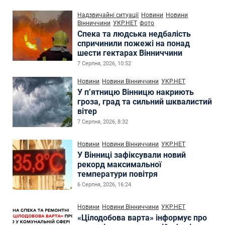
Надзвичайні ситуації
Новини
Новини
Вінниччини
УКР.НЕТ
фото
Спека та людська недбалість
спричинили пожежі на понад
шести гектарах Вінниччини
7 Серпня, 2026, 10:52
Новини
Новини Вінниччини
УКР.НЕТ
У п’ятницю Вінницю накриють
гроза, град та сильний шквалистий
вітер
7 Серпня, 2026, 8:32
Новини
Новини Вінниччини
УКР.НЕТ
У Вінниці зафіксували новий
рекорд максимальної
температури повітря
6 Серпня, 2026, 16:24
Новини
Новини Вінниччини
УКР.НЕТ
«Цілодобова варта» інформує про