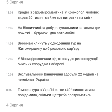
5 Серпня
Крадій із серцем романтика: у Крижополі чоловік
18:36
вкрав 20 тисяч і майже все витратив на квіти
На Вінниччині за добу рятувальники загасили три
16:36
пожежі — будинок і два автомобілі
Вінничан кличуть у одноденний тур на
14:36
Житомирщину до бірюзового кар’єру
У Вінниці розпочали підготовку до реконструкції
12:36
очисних споруд на Сабарові
Веслувальники Вінниччини здобули 22 медалі на
10:36
чемпіонаті України
Температура в Україні сягне +40°: синоптикиня
8:36
повідомила, скільки ще треба протриматись
4 Серпня