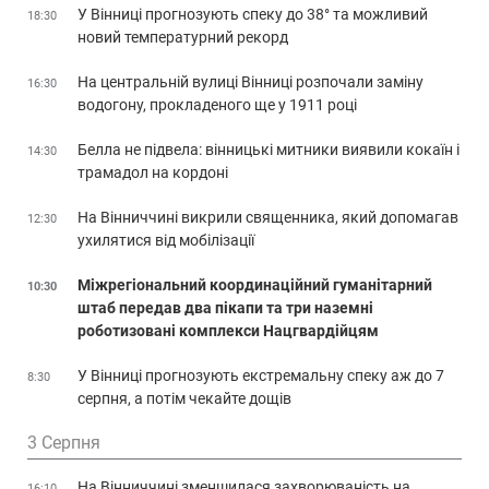
У Вінниці прогнозують спеку до 38° та можливий
18:30
новий температурний рекорд
На центральній вулиці Вінниці розпочали заміну
16:30
водогону, прокладеного ще у 1911 році
Белла не підвела: вінницькі митники виявили кокаїн і
14:30
трамадол на кордоні
На Вінниччині викрили священника, який допомагав
12:30
ухилятися від мобілізації
Міжрегіональний координаційний гуманітарний
10:30
штаб передав два пікапи та три наземні
роботизовані комплекси Нацгвардійцям
У Вінниці прогнозують екстремальну спеку аж до 7
8:30
серпня, а потім чекайте дощів
3 Серпня
На Вінниччині зменшилася захворюваність на
16:10