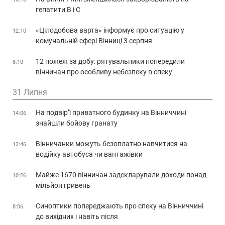
гепатити В і С
«Цілодобова варта» інформує про ситуацію у
12:10
комунальній сфері Вінниці 3 серпня
12 пожеж за добу: рятувальники попередили
8:10
вінничан про особливу небезпеку в спеку
31 Липня
На подвір’ї приватного будинку на Вінниччині
14:06
знайшли бойову гранату
Вінничанки можуть безоплатно навчитися на
12:46
водійку автобуса чи вантажівки
Майже 1670 вінничан задекларували доходи понад
10:26
мільйон гривень
Синоптики попереджають про спеку на Вінниччині
8:06
до вихідних і навіть після