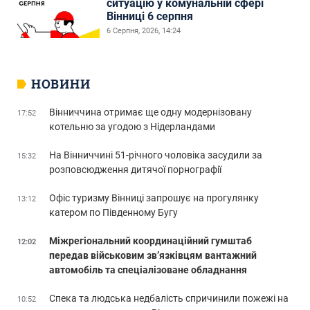
ситуацію у комунальній сфері
Вінниці 6 серпня
6 Серпня, 2026, 14:24
НОВИНИ
Вінниччина отримає ще одну модернізовану
17:52
котельню за угодою з Нідерландами
На Вінниччині 51-річного чоловіка засудили за
15:32
розповсюдження дитячої порнографії
Офіс туризму Вінниці запрошує на прогулянку
13:12
катером по Південному Бугу
Міжрегіональний координаційний гумштаб
12:02
передав військовим зв’язківцям вантажний
автомобіль та спеціалізоване обладнання
Спека та людська недбалість спричинили пожежі на
10:52