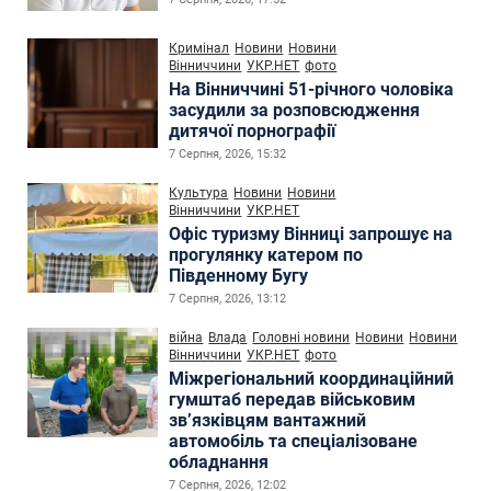
Кримінал
Новини
Новини
Вінниччини
УКР.НЕТ
фото
На Вінниччині 51-річного чоловіка
засудили за розповсюдження
дитячої порнографії
7 Серпня, 2026, 15:32
Культура
Новини
Новини
Вінниччини
УКР.НЕТ
Офіс туризму Вінниці запрошує на
прогулянку катером по
Південному Бугу
7 Серпня, 2026, 13:12
війна
Влада
Головні новини
Новини
Новини
Вінниччини
УКР.НЕТ
фото
Міжрегіональний координаційний
гумштаб передав військовим
зв’язківцям вантажний
автомобіль та спеціалізоване
обладнання
7 Серпня, 2026, 12:02