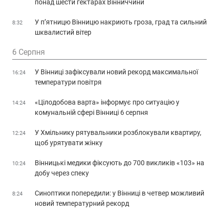
понад шести гектарах Вінниччини
У п’ятницю Вінницю накриють гроза, град та сильний
8:32
шквалистий вітер
6 Серпня
У Вінниці зафіксували новий рекорд максимальної
16:24
температури повітря
«Цілодобова варта» інформує про ситуацію у
14:24
комунальній сфері Вінниці 6 серпня
У Хмільнику рятувальники розблокували квартиру,
12:24
щоб урятувати жінку
Вінницькі медики фіксують до 700 викликів «103» на
10:24
добу через спеку
Синоптики попередили: у Вінниці в четвер можливий
8:24
новий температурний рекорд