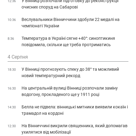
У Вінниці розпочали підготовку до реконструкції
12:36
очисних споруд на Сабарові
Веслувальники Вінниччини здобули 22 медалі на
10:36
чемпіонаті України
Температура в Україні сягне +40°: синоптикиня
8:36
повідомила, скільки ще треба протриматись
4 Серпня
У Вінниці прогнозують спеку до 38° та можливий
18:30
новий температурний рекорд
На центральній вулиці Вінниці розпочали заміну
16:30
водогону, прокладеного ще у 1911 році
Белла не підвела: вінницькі митники виявили кокаїн і
14:30
трамадол на кордоні
На Вінниччині викрили священника, який допомагав
12:30
ухилятися від мобілізації