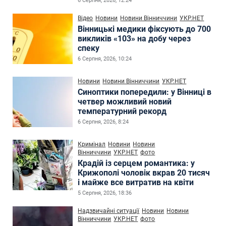
6 Серпня, 2026, 12:24
Відео
Новини
Новини Вінниччини
УКР.НЕТ
Вінницькі медики фіксують до 700
викликів «103» на добу через
спеку
6 Серпня, 2026, 10:24
Новини
Новини Вінниччини
УКР.НЕТ
Синоптики попередили: у Вінниці в
четвер можливий новий
температурний рекорд
6 Серпня, 2026, 8:24
Кримінал
Новини
Новини
Вінниччини
УКР.НЕТ
фото
Крадій із серцем романтика: у
Крижополі чоловік вкрав 20 тисяч
і майже все витратив на квіти
5 Серпня, 2026, 18:36
Надзвичайні ситуації
Новини
Новини
Вінниччини
УКР.НЕТ
фото