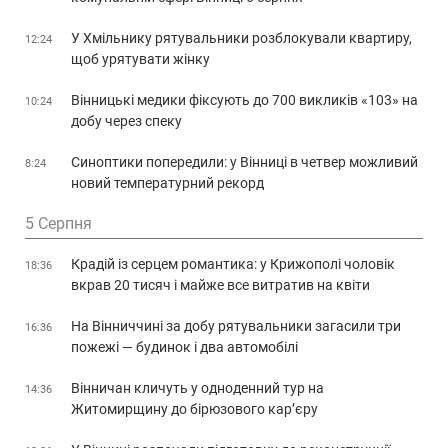
У Хмільнику рятувальники розблокували квартиру,
12:24
щоб урятувати жінку
Вінницькі медики фіксують до 700 викликів «103» на
10:24
добу через спеку
Синоптики попередили: у Вінниці в четвер можливий
8:24
новий температурний рекорд
5 Серпня
Крадій із серцем романтика: у Крижополі чоловік
18:36
вкрав 20 тисяч і майже все витратив на квіти
На Вінниччині за добу рятувальники загасили три
16:36
пожежі — будинок і два автомобілі
Вінничан кличуть у одноденний тур на
14:36
Житомирщину до бірюзового кар’єру