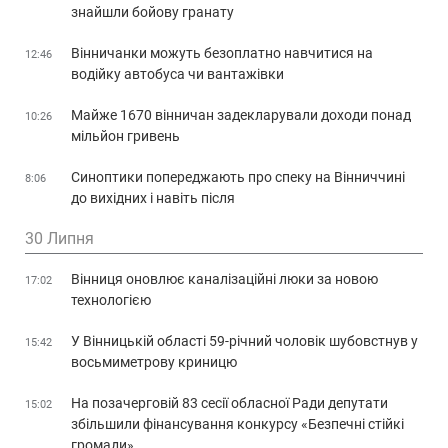
знайшли бойову гранату
Вінничанки можуть безоплатно навчитися на
12:46
водійку автобуса чи вантажівки
Майже 1670 вінничан задекларували доходи понад
10:26
мільйон гривень
Синоптики попереджають про спеку на Вінниччині
8:06
до вихідних і навіть після
30 Липня
Вінниця оновлює каналізаційні люки за новою
17:02
технологією
У Вінницькій області 59-річний чоловік шубовстнув у
15:42
восьмиметрову криницю
На позачерговій 83 сесії обласної Ради депутати
15:02
збільшили фінансування конкурсу «Безпечні стійкі
громади»