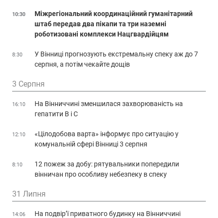
Міжрегіональний координаційний гуманітарний
10:30
штаб передав два пікапи та три наземні
роботизовані комплекси Нацгвардійцям
У Вінниці прогнозують екстремальну спеку аж до 7
8:30
серпня, а потім чекайте дощів
3 Серпня
На Вінниччині зменшилася захворюваність на
16:10
гепатити В і С
«Цілодобова варта» інформує про ситуацію у
12:10
комунальній сфері Вінниці 3 серпня
12 пожеж за добу: рятувальники попередили
8:10
вінничан про особливу небезпеку в спеку
31 Липня
На подвір’ї приватного будинку на Вінниччині
14:06