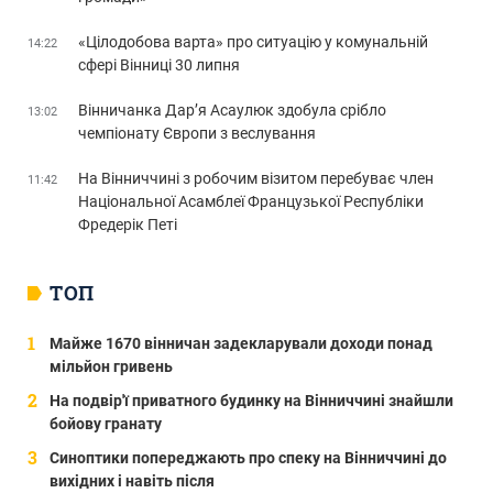
«Цілодобова варта» про ситуацію у комунальній
14:22
сфері Вінниці 30 липня
Вінничанка Дар’я Асаулюк здобула срібло
13:02
чемпіонату Європи з веслування
На Вінниччині з робочим візитом перебуває член
11:42
Національної Асамблеї Французької Республіки
Фредерік Петі
ТОП
Майже 1670 вінничан задекларували доходи понад
мільйон гривень
На подвір'ї приватного будинку на Вінниччині знайшли
бойову гранату
Синоптики попереджають про спеку на Вінниччині до
вихідних і навіть після