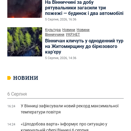
На Вінниччині за добу
рятувальники загасили три
пожежі — будинок і два автомобілі
5 Серпня, 2026, 16:36
Культура
Новини
Новини
Вінниччини
УКР.НЕТ
Вінничан кличуть у одноденний тур
на Житомирщину до бірюзового
кар’єру
5 Серпня, 2026, 14:36
НОВИНИ
6 Серпня
У Вінниці зафіксували новий рекорд максимальної
16:24
температури повітря
«Цілодобова варта» інформує про ситуацію у
14:24
комунальній сфері Вінниці 6 серпня