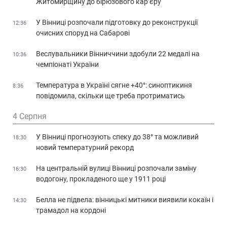
Житомирщину до бірюзового кар’єру
У Вінниці розпочали підготовку до реконструкції
12:36
очисних споруд на Сабарові
Веслувальники Вінниччини здобули 22 медалі на
10:36
чемпіонаті України
Температура в Україні сягне +40°: синоптикиня
8:36
повідомила, скільки ще треба протриматись
4 Серпня
У Вінниці прогнозують спеку до 38° та можливий
18:30
новий температурний рекорд
На центральній вулиці Вінниці розпочали заміну
16:30
водогону, прокладеного ще у 1911 році
Белла не підвела: вінницькі митники виявили кокаїн і
14:30
трамадол на кордоні