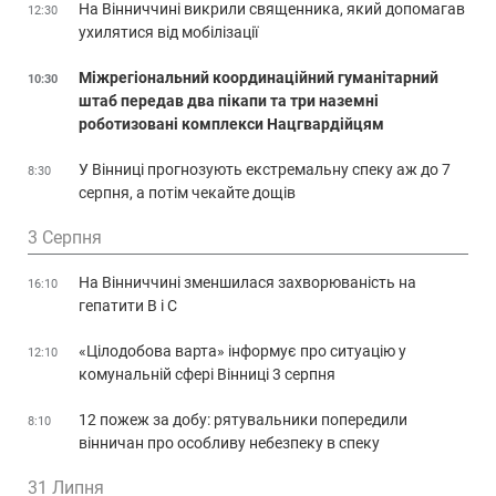
На Вінниччині викрили священника, який допомагав
12:30
ухилятися від мобілізації
Міжрегіональний координаційний гуманітарний
10:30
штаб передав два пікапи та три наземні
роботизовані комплекси Нацгвардійцям
У Вінниці прогнозують екстремальну спеку аж до 7
8:30
серпня, а потім чекайте дощів
3 Серпня
На Вінниччині зменшилася захворюваність на
16:10
гепатити В і С
«Цілодобова варта» інформує про ситуацію у
12:10
комунальній сфері Вінниці 3 серпня
12 пожеж за добу: рятувальники попередили
8:10
вінничан про особливу небезпеку в спеку
31 Липня