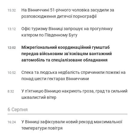
На Вінниччині 51-річного чоловіка засудили за
15:32
розповсюдження дитячої порнографії
Офіс туризму Вінниці запрошує на прогулянку
13:12
катером по Південному Бугу
Міжрегіональний координаційний гумштаб
12:02
передав військовим зв’язківцям вантажний
автомобіль та спеціалізоване обладнання
Спека та людська недбалість спричинили пожежі на
10:52
понад шести гектарах Вінниччини
У п’ятницю Вінницю накриють гроза, град та сильний
8:32
шквалистий вітер
6 Серпня
У Вінниці зафіксували новий рекорд максимальної
16:24
температури повітря