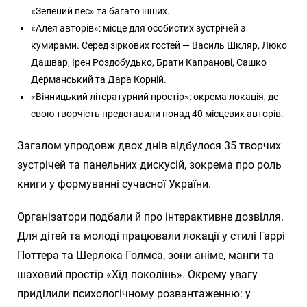
«Зелений пес» та багато інших.
«Алея авторів»: місце для особистих зустрічей з
кумирами. Серед зіркових гостей — Василь Шкляр, Люко
Дашвар, Ірен Роздобудько, Брати Капранові, Сашко
Дерманський та Дара Корній.
«Вінницький літературний простір»: окрема локація, де
свою творчість представили понад 40 місцевих авторів.
Загалом упродовж двох днів відбулося 35 творчих
зустрічей та панельних дискусій, зокрема про роль
книги у формуванні сучасної України.
Організатори подбали й про інтерактивне дозвілля.
Для дітей та молоді працювали локації у стилі Гаррі
Поттера та Шерлока Голмса, зони аніме, манги та
шаховий простір «Хід поколінь». Окрему увагу
приділили психологічному розвантаженню: у