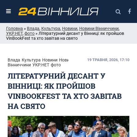
Головна
»
Влада
,
Культура
,
Новини
,
Новини Вінниччини
,
УКР.НЕТ
,
фото
» Літературний десант у Вінниці: як пройшов
VinBookFest та хто завітав на свято
Влада
Культура
Новини
Новини
19 ТРАВНЯ, 2026, 17:10
Вінниччини
УКР.НЕТ
фото
ЛІТЕРАТУРНИЙ ДЕСАНТ У
ВІННИЦІ: ЯК ПРОЙШОВ
VINBOOKFEST ТА ХТО ЗАВІТАВ
НА СВЯТО