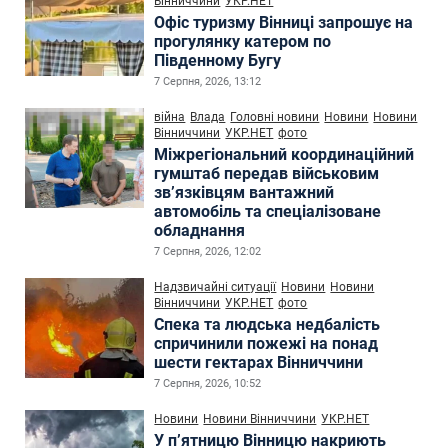
Вінниччини
УКР.НЕТ
Офіс туризму Вінниці запрошує на
прогулянку катером по
Південному Бугу
7 Серпня, 2026, 13:12
війна
Влада
Головні новини
Новини
Новини
Вінниччини
УКР.НЕТ
фото
Міжрегіональний координаційний
гумштаб передав військовим
зв’язківцям вантажний
автомобіль та спеціалізоване
обладнання
7 Серпня, 2026, 12:02
Надзвичайні ситуації
Новини
Новини
Вінниччини
УКР.НЕТ
фото
Спека та людська недбалість
спричинили пожежі на понад
шести гектарах Вінниччини
7 Серпня, 2026, 10:52
Новини
Новини Вінниччини
УКР.НЕТ
У п’ятницю Вінницю накриють