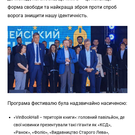
форма свободи та найкраща зброя проти спроб
ворога знищити нашу ідентичність.
Програма фестивалю була надзвичайно насиченою:
«VinBookHall – територія книги»: головний павільйон, де
свої новинки презентували такі гіганти як «КСД»,
«Ранок», «Фоліо», «Видавництво Старого Лева»,