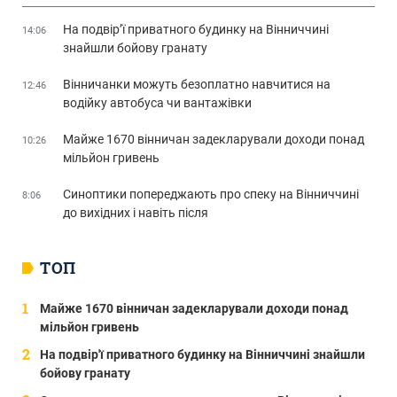
На подвір’ї приватного будинку на Вінниччині
14:06
знайшли бойову гранату
Вінничанки можуть безоплатно навчитися на
12:46
водійку автобуса чи вантажівки
Майже 1670 вінничан задекларували доходи понад
10:26
мільйон гривень
Синоптики попереджають про спеку на Вінниччині
8:06
до вихідних і навіть після
ТОП
Майже 1670 вінничан задекларували доходи понад
мільйон гривень
На подвір'ї приватного будинку на Вінниччині знайшли
бойову гранату