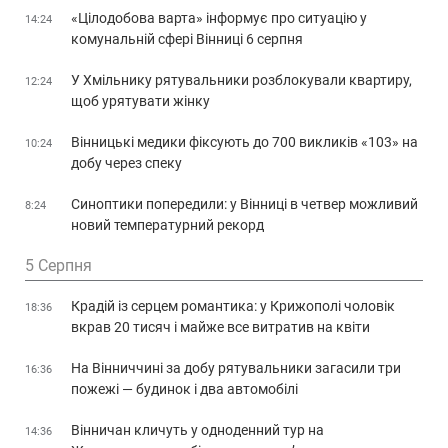
«Цілодобова варта» інформує про ситуацію у
14:24
комунальній сфері Вінниці 6 серпня
У Хмільнику рятувальники розблокували квартиру,
12:24
щоб урятувати жінку
Вінницькі медики фіксують до 700 викликів «103» на
10:24
добу через спеку
Синоптики попередили: у Вінниці в четвер можливий
8:24
новий температурний рекорд
5 Серпня
Крадій із серцем романтика: у Крижополі чоловік
18:36
вкрав 20 тисяч і майже все витратив на квіти
На Вінниччині за добу рятувальники загасили три
16:36
пожежі — будинок і два автомобілі
Вінничан кличуть у одноденний тур на
14:36