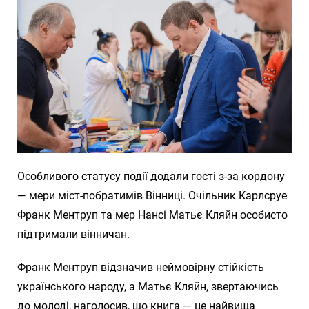
Особливого статусу події додали гості з-за кордону
— мери міст-побратимів Вінниці. Очільник Карлсруе
Франк Ментруп та мер Нансі Матьє Кляйн особисто
підтримали вінничан.
Франк Ментруп відзначив неймовірну стійкість
українського народу, а Матьє Кляйн, звертаючись
до молоді, наголосив, що книга — це найвища