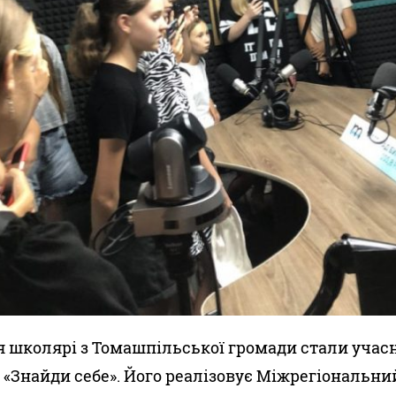
я школярі з Томашпільської громади стали уча
 «Знайди себе». Його реалізовує Міжрегіональни