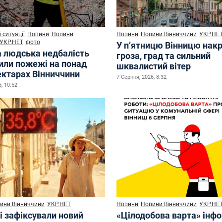
 ситуації
Новини
Новини
Новини
Новини Вінниччини
УКР.НЕ
УКР.НЕТ
фото
У п’ятницю Вінницю нак
а людська недбалість
гроза, град та сильний
или пожежі на понад
шквалистий вітер
ектарах Вінниччини
7 Серпня, 2026, 8:32
, 10:52
ини Вінниччини
УКР.НЕТ
Новини
Новини Вінниччини
УКР.НЕ
і зафіксували новий
«Цілодобова варта» інф