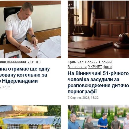
ини Вінниччини
УКР.НЕТ
Кримінал
Новини
Новини
Вінниччини
УКР.НЕТ
фото
ина отримає ще одну
На Вінниччині 51-річного
зовану котельню за
чоловіка засудили за
з Нідерландами
розповсюдження дитячо
, 17:52
порнографії
7 Серпня, 2026, 15:32