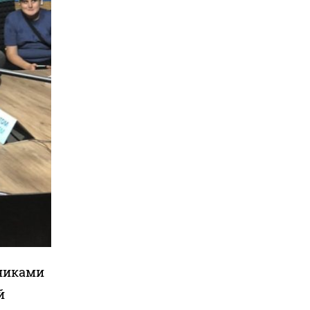
сниками
й