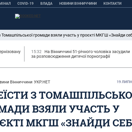
МІНАЛ
COVID-19
ВЛАДА
НОВИНИ ВІННИЧЧИНИ
КОНТАКТИ
 з Томашпільської громади взяли участь у проєкті МКГШ «Знайди се
ернізовану
15:32
На Вінниччині 51-річного чоловіка засудили
за розповсюдження дитячої порнографії
вини Вінниччини
УКР.НЕТ
19 ЛИПНЯ
ЕЇСТИ З ТОМАШПІЛЬСЬКО
МАДИ ВЗЯЛИ УЧАСТЬ У
ЄКТІ МКГШ «ЗНАЙДИ СЕБ