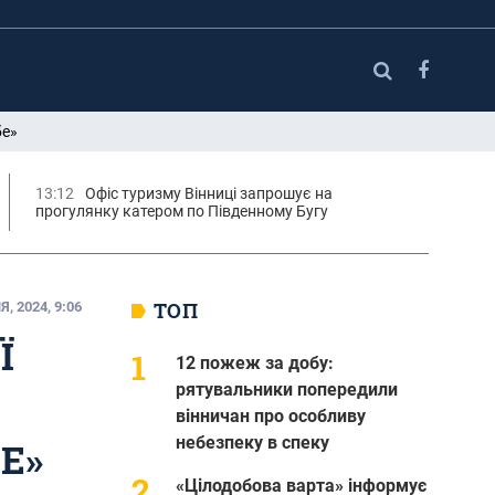
бе»
13:12
Офіс туризму Вінниці запрошує на
прогулянку катером по Південному Бугу
ТОП
, 2024, 9:06
Ї
12 пожеж за добу:
рятувальники попередили
вінничан про особливу
небезпеку в спеку
Е»
«Цілодобова варта» інформує