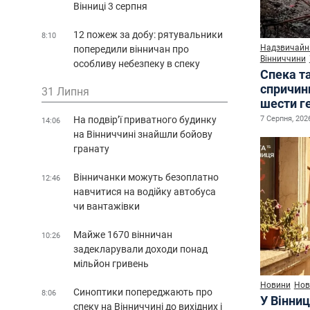
Вінниці 3 серпня
12 пожеж за добу: рятувальники
8:10
Надзвичайні
попередили вінничан про
Вінниччини
особливу небезпеку в спеку
Спека т
спричин
31 Липня
шести г
7 Серпня, 2026
На подвір’ї приватного будинку
14:06
на Вінниччині знайшли бойову
гранату
Вінничанки можуть безоплатно
12:46
навчитися на водійку автобуса
чи вантажівки
Майже 1670 вінничан
10:26
задекларували доходи понад
мільйон гривень
Новини
Нов
Синоптики попереджають про
8:06
У Вінниц
спеку на Вінниччині до вихідних і