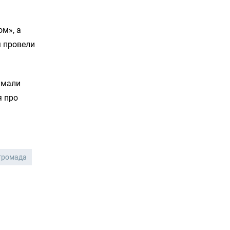
ом», а
м провели
 мали
я про
громада