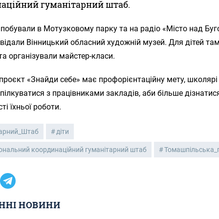
аційний гуманітарний штаб.
 побували в Мотузковому парку та на радіо «Місто над Буг
відали Вінницький обласний художній музей. Для дітей та
 та організували майстер-класи.
проєкт «Знайди себе» має профорієнтаційну мету, школярі
пілкуватися з працівниками закладів, аби більше дізнатис
ті їхньої роботи.
тарний_Штаб
діти
ональний координаційний гуманітарний штаб
Томашпільська_
ННІ НОВИНИ