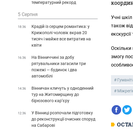
координ
температурний рекорд
5 Серпня
Учні шкіл
також від
Крадій із серцем романтика: у
18:36
Крижополі чоловік вкрав 20
екскурсії
тисяч і майже все витратив на
квіти
Оскільки 
змогу пос
На Вінниччині за добу
16:36
рятувальники загасили три
особливос
пожежі — будинок і два
автомобілі
Гумані
Вінничан кличуть у одноденний
14:36
Міжрегі
тур на Житомирщину до
бірюзового кар’єру
У Вінниці розпочали підготовку
12:36
до реконструкції очисних споруд
ОСТА
на Сабарові