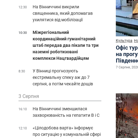
На Вінниччині викрили
12:30
священника, який допомагав
ухилятися від мобілізації
Міжрегіональний
10:30
координаційний гуманітарний
Культура
Н
штаб передав два пікапи та три
Офіс ту
наземні роботизовані
на прог
комплекси Нацгвардійцям
Південн
7 Серпня, 2026
У Вінниці прогнозують
8:30
екстремальну спеку аж до 7
серпня, а потім чекайте дощів
3 Серпня
На Вінниччині зменшилася
16:10
захворюваність на гепатити В і С
«Цілодобова варта» інформує
12:10
про ситуацію у комунальній сфері