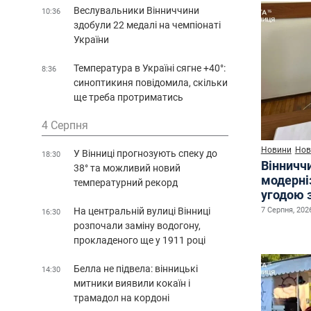
Веслувальники Вінниччини
10:36
здобули 22 медалі на чемпіонаті
України
Температура в Україні сягне +40°:
8:36
синоптикиня повідомила, скільки
ще треба протриматись
4 Серпня
Новини
Нов
У Вінниці прогнозують спеку до
18:30
Вінничч
38° та можливий новий
модерні
температурний рекорд
угодою 
7 Серпня, 2026
На центральній вулиці Вінниці
16:30
розпочали заміну водогону,
прокладеного ще у 1911 році
Белла не підвела: вінницькі
14:30
митники виявили кокаїн і
трамадол на кордоні