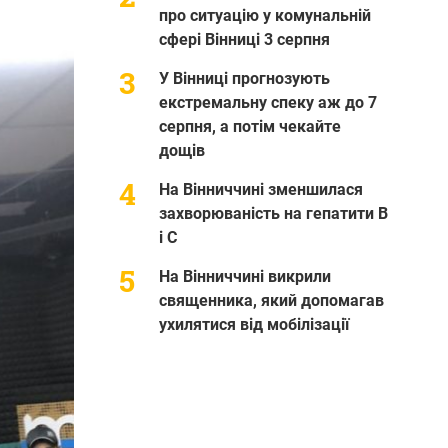
про ситуацію у комунальній
сфері Вінниці 3 серпня
У Вінниці прогнозують
екстремальну спеку аж до 7
серпня, а потім чекайте
дощів
На Вінниччині зменшилася
захворюваність на гепатити В
і С
На Вінниччині викрили
священника, який допомагав
ухилятися від мобілізації