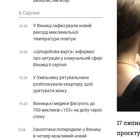
шквалистий вітер
6 Серпня
У Вінниці зафіксували новий
16:24
рекорд максимальної
температури повітря
«Цілодобова варта» інформує
14:24
про ситуацію у комунальній сфері
Вінниці 6 серпня
У Хмільнику рятувальники
12:24
розблокували квартиру, щоб
урятувати жінку
Вінницькі медики фіксують до
10:24
700 викликів «103» на добу через
спеку
17 липн
Синоптики попередили: у Вінниці
8:24
проєкту
в четвер можливий новий