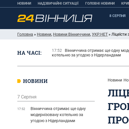
НОВИНИ
НАДЗВИЧАЙНІ СИТУАЦІЇ
ГОЛОВНІ НОВИНИ
КРИ
8 СЕРПНЯ
Головна
»
Новини
,
Новини Вінниччини
,
УКР.НЕТ
» Ліцеїсти
17:52
Вінниччина отримає ще одну мод
НА ЧАСІ:
котельню за угодою з Нідерландами
НОВИНИ
Новини
Но
ЛІЦ
7 Серпня
ГРО
Вінниччина отримає ще одну
17:52
модернізовану котельню за
ПРО
угодою з Нідерландами