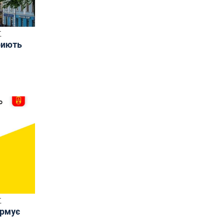
Т
риють
Т
ормує