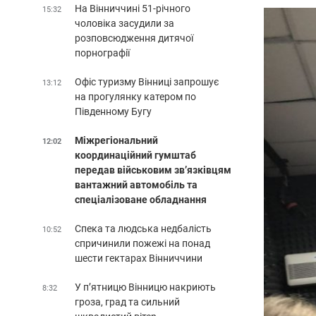
На Вінниччині 51-річного
15:32
чоловіка засудили за
розповсюдження дитячої
порнографії
Офіс туризму Вінниці запрошує
13:12
на прогулянку катером по
Південному Бугу
Міжрегіональний
12:02
координаційний гумштаб
передав військовим зв’язківцям
вантажний автомобіль та
спеціалізоване обладнання
Спека та людська недбалість
10:52
спричинили пожежі на понад
шести гектарах Вінниччини
У п’ятницю Вінницю накриють
8:32
гроза, град та сильний