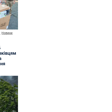
и
Новини
б
язківцям
а
ння