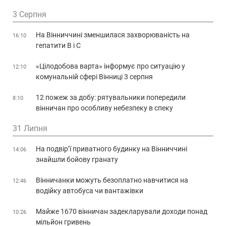
3 Серпня
На Вінниччині зменшилася захворюваність на
16:10
гепатити В і С
«Цілодобова варта» інформує про ситуацію у
12:10
комунальній сфері Вінниці 3 серпня
12 пожеж за добу: рятувальники попередили
8:10
вінничан про особливу небезпеку в спеку
31 Липня
На подвір’ї приватного будинку на Вінниччині
14:06
знайшли бойову гранату
Вінничанки можуть безоплатно навчитися на
12:46
водійку автобуса чи вантажівки
Майже 1670 вінничан задекларували доходи понад
10:26
мільйон гривень