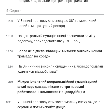
повідомила, скільки ще треба протриматись
4 Серпня
У Вінниці прогнозують спеку до 38° та можливий
18:30
новий температурний рекорд
На центральній вулиці Вінниці розпочали заміну
16:30
водогону, прокладеного ще у 1911 році
Белла не підвела: вінницькі митники виявили кокаїн і
14:30
трамадол на кордоні
На Вінниччині викрили священника, який допомагав
12:30
ухилятися від мобілізації
Міжрегіональний координаційний гуманітарний
10:30
штаб передав два пікапи та три наземні
роботизовані комплекси Нацгвардійцям
У Вінниці прогнозують екстремальну спеку аж до 7
8:30
серпня, а потім чекайте дощів