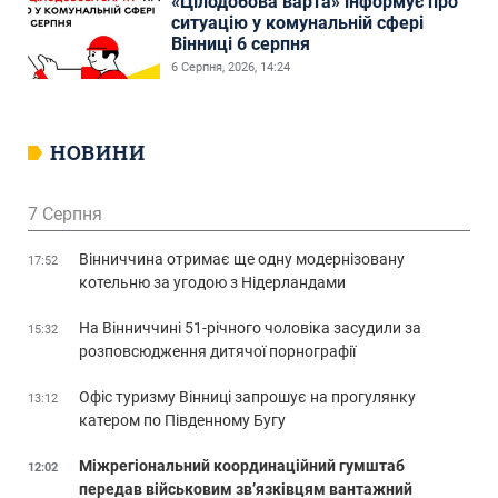
«Цілодобова варта» інформує про
ситуацію у комунальній сфері
Вінниці 6 серпня
6 Серпня, 2026, 14:24
НОВИНИ
7 Серпня
Вінниччина отримає ще одну модернізовану
17:52
котельню за угодою з Нідерландами
На Вінниччині 51-річного чоловіка засудили за
15:32
розповсюдження дитячої порнографії
Офіс туризму Вінниці запрошує на прогулянку
13:12
катером по Південному Бугу
Міжрегіональний координаційний гумштаб
12:02
передав військовим зв’язківцям вантажний