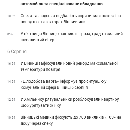
автомобіль та спеціалізоване обладнання
Спека та людська недбалість спричинили пожежі на
10:52
понад шести гектарах Вінниччини
У п’ятницю Вінницю накриють гроза, град та сильний
8:32
шквалистий вітер
6 Серпня
У Вінниці зафіксували новий рекорд максимальної
16:24
температури повітря
«Цілодобова варта» інформує про ситуацію у
14:24
комунальній сфері Вінниці 6 серпня
У Хмільнику рятувальники розблокували квартиру,
12:24
щоб урятувати жінку
Вінницькі медики фіксують до 700 викликів «103» на
10:24
добу через спеку