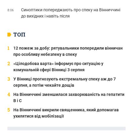
Синоптики попереджають про спеку на Вінниччині
8:06
до вихідних і навіть після
ТОП
12 пожеж за добу: рятувальники попередили вінничан
про особливу небезпеку в спеку
«Цілодобова варта» інформує про ситуацію у
комунальній сфері Вінниці 3 серпня
У Вінниці прогнозують екстремальну спеку аж до 7
серпня, а потім чекайте дощів
На Вінниччині зменшилася захворюваність на гепатити
В і С
На Вінниччині викрили священника, який допомагав
ухилятися від мобілізації