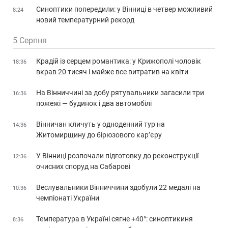
Синоптики попередили: у Вінниці в четвер можливий
8:24
новий температурний рекорд
5 Серпня
Крадій із серцем романтика: у Крижополі чоловік
18:36
вкрав 20 тисяч і майже все витратив на квіти
На Вінниччині за добу рятувальники загасили три
16:36
пожежі — будинок і два автомобілі
Вінничан кличуть у одноденний тур на
14:36
Житомирщину до бірюзового кар’єру
У Вінниці розпочали підготовку до реконструкції
12:36
очисних споруд на Сабарові
Веслувальники Вінниччини здобули 22 медалі на
10:36
чемпіонаті України
Температура в Україні сягне +40°: синоптикиня
8:36