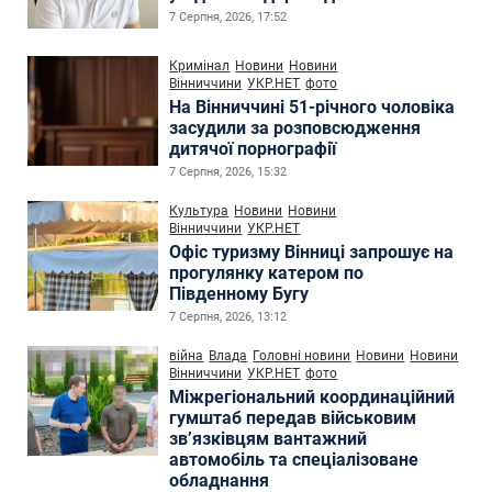
7 Серпня, 2026, 17:52
Кримінал
Новини
Новини
Вінниччини
УКР.НЕТ
фото
На Вінниччині 51-річного чоловіка
засудили за розповсюдження
дитячої порнографії
7 Серпня, 2026, 15:32
Культура
Новини
Новини
Вінниччини
УКР.НЕТ
Офіс туризму Вінниці запрошує на
прогулянку катером по
Південному Бугу
7 Серпня, 2026, 13:12
війна
Влада
Головні новини
Новини
Новини
Вінниччини
УКР.НЕТ
фото
Міжрегіональний координаційний
гумштаб передав військовим
зв’язківцям вантажний
автомобіль та спеціалізоване
обладнання