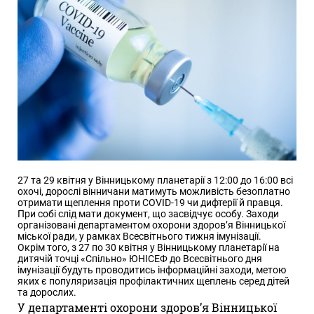
27 та 29 квітня у Вінницькому планетарії з 12:00 до 16:00 всі
охочі, дорослі вінничани матимуть можливість безоплатно
отримати щеплення проти COVID-19 чи дифтерії й правця.
При собі слід мати документ, що засвідчує особу. Заходи
організовані департаментом охорони здоров’я Вінницької
міської ради, у рамках Всесвітнього тижня імунізації.
Окрім того, з 27 по 30 квітня у Вінницькому планетарії на
дитячій точці «Спільно» ЮНІСЕФ до Всесвітнього дня
імунізації будуть проводитись інформаційні заходи, метою
яких є популяризація профілактичних щеплень серед дітей
та дорослих.
У департаменті охорони здоров’я Вінницької