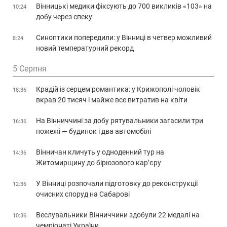
Вінницькі медики фіксують до 700 викликів «103» на
10:24
добу через спеку
Синоптики попередили: у Вінниці в четвер можливий
8:24
новий температурний рекорд
5 Серпня
Крадій із серцем романтика: у Крижополі чоловік
18:36
вкрав 20 тисяч і майже все витратив на квіти
На Вінниччині за добу рятувальники загасили три
16:36
пожежі — будинок і два автомобілі
Вінничан кличуть у одноденний тур на
14:36
Житомирщину до бірюзового кар’єру
У Вінниці розпочали підготовку до реконструкції
12:36
очисних споруд на Сабарові
Веслувальники Вінниччини здобули 22 медалі на
10:36
чемпіонаті України