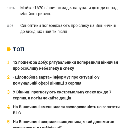
Майже 1670 вінничан задекларували доходи понад
10:26
мільйон гривень
Синоптики попереджають про спеку на Вінниччині
8:06
до вихідних і навіть після
ТОП
12 пожеж за добу: рятувальники попередили вінничан
про особливу небезпеку в спеку
«Цілодобова варта» інформує про ситуацію у
комунальній сфері Вінниці 3 серпня
У Вінниці прогнозують екстремальну спеку аж до 7
серпня, а потім чекайте дощів
На Вінниччині зменшилася захворюваність на гепатити
В і С
На Вінниччині викрили священника, який допомагав
ухилятися від мобілізації