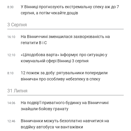
У Вінниці прогнозують екстремальну спеку аж до 7
8:30
серпня, а потім чекайте дощів
3 Серпня
На Вінниччині зменшилася захворюваність на
16:10
гепатити В і С
«Цілодобова варта» інформує про ситуацію у
12:10
комунальній сфері Вінниці 3 серпня
12 пожеж за добу: рятувальники попередили
8:10
вінничан про особливу небезпеку в спеку
31 Липня
На подвір’ї приватного будинку на Вінниччині
14:06
знайшли бойову гранату
Вінничанки можуть безоплатно навчитися на
12:46
водійку автобуса чи вантажівки