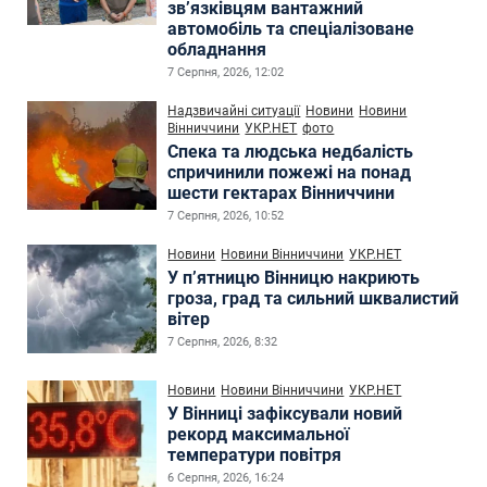
зв’язківцям вантажний
автомобіль та спеціалізоване
обладнання
7 Серпня, 2026, 12:02
Надзвичайні ситуації
Новини
Новини
Вінниччини
УКР.НЕТ
фото
Спека та людська недбалість
спричинили пожежі на понад
шести гектарах Вінниччини
7 Серпня, 2026, 10:52
Новини
Новини Вінниччини
УКР.НЕТ
У п’ятницю Вінницю накриють
гроза, град та сильний шквалистий
вітер
7 Серпня, 2026, 8:32
Новини
Новини Вінниччини
УКР.НЕТ
У Вінниці зафіксували новий
рекорд максимальної
температури повітря
6 Серпня, 2026, 16:24