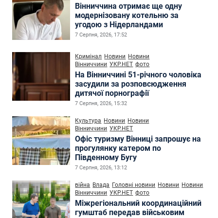
Вінниччина отримає ще одну
модернізовану котельню за
угодою з Нідерландами
7 Серпня, 2026, 17:52
Кримінал
Новини
Новини
Вінниччини
УКР.НЕТ
фото
На Вінниччині 51-річного чоловіка
засудили за розповсюдження
дитячої порнографії
7 Серпня, 2026, 15:32
Культура
Новини
Новини
Вінниччини
УКР.НЕТ
Офіс туризму Вінниці запрошує на
прогулянку катером по
Південному Бугу
7 Серпня, 2026, 13:12
війна
Влада
Головні новини
Новини
Новини
Вінниччини
УКР.НЕТ
фото
Міжрегіональний координаційний
гумштаб передав військовим