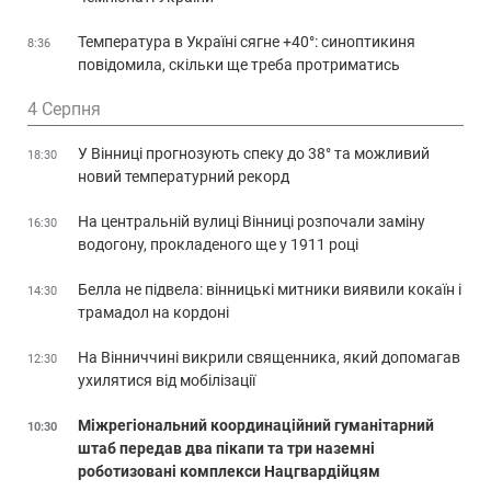
Температура в Україні сягне +40°: синоптикиня
8:36
повідомила, скільки ще треба протриматись
4 Серпня
У Вінниці прогнозують спеку до 38° та можливий
18:30
новий температурний рекорд
На центральній вулиці Вінниці розпочали заміну
16:30
водогону, прокладеного ще у 1911 році
Белла не підвела: вінницькі митники виявили кокаїн і
14:30
трамадол на кордоні
На Вінниччині викрили священника, який допомагав
12:30
ухилятися від мобілізації
Міжрегіональний координаційний гуманітарний
10:30
штаб передав два пікапи та три наземні
роботизовані комплекси Нацгвардійцям