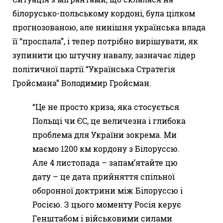
білорусько-польському кордоні, була цілком
прогнозованою, але нинішня українська влада
її “проспала”, і тепер потрібно вирішувати, як
зупинити цю штучну навалу, зазначає лідер
політичної партії “Українська Стратегія
Гройсмана” Володимир Гройсман.
“Це не просто криза, яка стосується
Польщі чи ЄС, це величезна і глибока
проблема для України зокрема. Ми
маємо 1200 км кордону з Білоруссю.
Але 4 листопада – запам’ятайте цю
дату – це дата прийняття спільної
оборонної доктрини між Білоруссю і
Росією. З цього моменту Росія керує
Генштабом і військовими силами