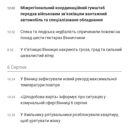
Міжрегіональний координаційний гумштаб
12:02
передав військовим зв’язківцям вантажний
автомобіль та спеціалізоване обладнання
Спека та людська недбалість спричинили пожежі на
10:52
понад шести гектарах Вінниччини
У п’ятницю Вінницю накриють гроза, град та сильний
8:32
шквалистий вітер
6 Серпня
У Вінниці зафіксували новий рекорд максимальної
16:24
температури повітря
«Цілодобова варта» інформує про ситуацію у
14:24
комунальній сфері Вінниці 6 серпня
У Хмільнику рятувальники розблокували квартиру,
12:24
щоб урятувати жінку