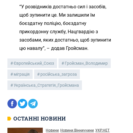
“У розвідників достатньо сил і засобів,
щоб зупинити це. Ми залишили їм
боєздатну поліцію, боєздатну
прикордонну службу, Нацгвардію з
засобами, яких достатньо, щоб зупинити
цю навалу”, – додав Гройсман.
Європейський_Союз
Гройсман_Володимир
міграція
російська_загроза
Українська_Стратегія_Гройсмана
ОСТАННІ НОВИНИ
Новини
Новини Вінниччини
УКР.НЕТ