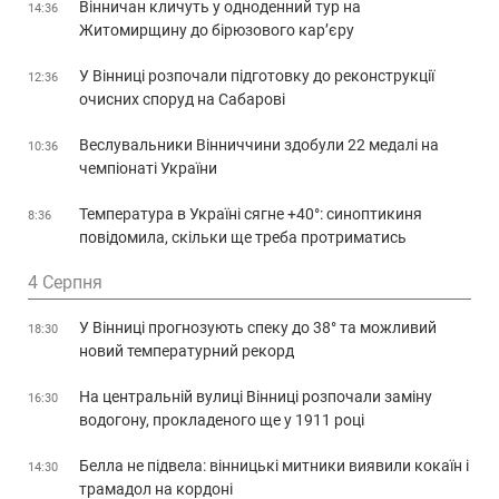
Вінничан кличуть у одноденний тур на
14:36
Житомирщину до бірюзового кар’єру
У Вінниці розпочали підготовку до реконструкції
12:36
очисних споруд на Сабарові
Веслувальники Вінниччини здобули 22 медалі на
10:36
чемпіонаті України
Температура в Україні сягне +40°: синоптикиня
8:36
повідомила, скільки ще треба протриматись
4 Серпня
У Вінниці прогнозують спеку до 38° та можливий
18:30
новий температурний рекорд
На центральній вулиці Вінниці розпочали заміну
16:30
водогону, прокладеного ще у 1911 році
Белла не підвела: вінницькі митники виявили кокаїн і
14:30
трамадол на кордоні