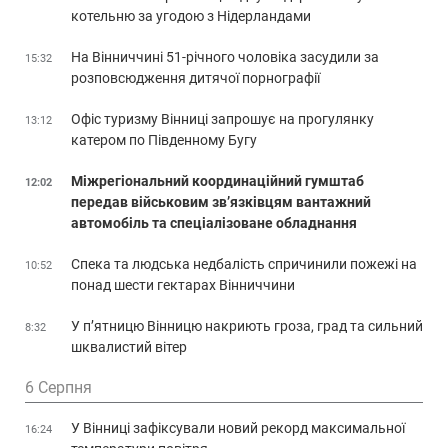
котельню за угодою з Нідерландами
На Вінниччині 51-річного чоловіка засудили за
15:32
розповсюдження дитячої порнографії
Офіс туризму Вінниці запрошує на прогулянку
13:12
катером по Південному Бугу
Міжрегіональний координаційний гумштаб
12:02
передав військовим зв’язківцям вантажний
автомобіль та спеціалізоване обладнання
Спека та людська недбалість спричинили пожежі на
10:52
понад шести гектарах Вінниччини
У п’ятницю Вінницю накриють гроза, град та сильний
8:32
шквалистий вітер
6 Серпня
У Вінниці зафіксували новий рекорд максимальної
16:24