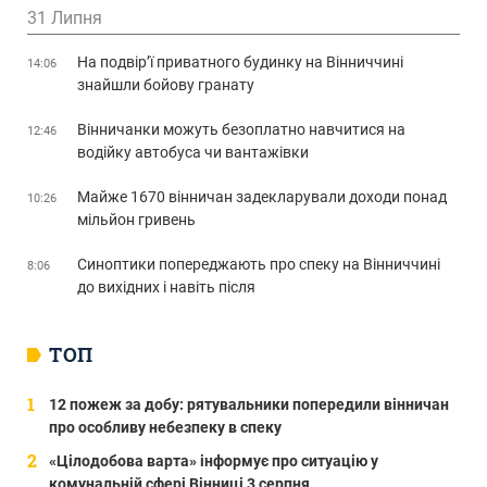
31 Липня
На подвір’ї приватного будинку на Вінниччині
14:06
знайшли бойову гранату
Вінничанки можуть безоплатно навчитися на
12:46
водійку автобуса чи вантажівки
Майже 1670 вінничан задекларували доходи понад
10:26
мільйон гривень
Синоптики попереджають про спеку на Вінниччині
8:06
до вихідних і навіть після
ТОП
12 пожеж за добу: рятувальники попередили вінничан
про особливу небезпеку в спеку
«Цілодобова варта» інформує про ситуацію у
комунальній сфері Вінниці 3 серпня