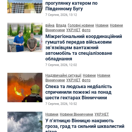
прогулянку катером по
Південному Бугу
7 Серпня, 2026, 13:12
війна
Влада
Головні новини
Новини
Новини
Вінниччини
УКР.НЕТ
фото
Міжрегіональний координаційний
гумштаб передав військовим
зв’язківцям вантажний
автомобіль та спеціалізоване
обладнання
7 Серпня, 2026, 12:02
Надзвичайні ситуації
Новини
Новини
Вінниччини
УКР.НЕТ
фото
Спека та людська недбалість
спричинили пожежі на понад
шести гектарах Вінниччини
7 Серпня, 2026, 10:52
Новини
Новини Вінниччини
УКР.НЕТ
У п’ятницю Вінницю накриють
гроза, град та сильний шквалистий
вітер