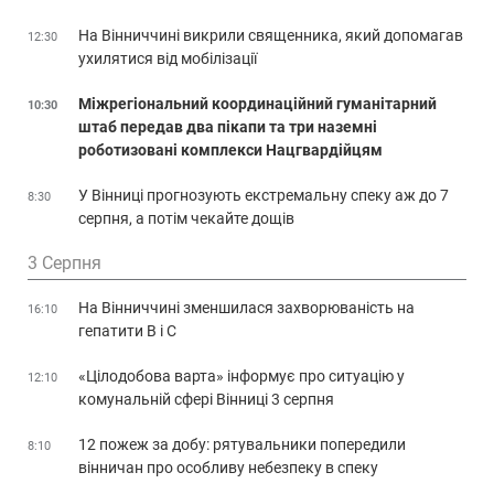
На Вінниччині викрили священника, який допомагав
12:30
ухилятися від мобілізації
Міжрегіональний координаційний гуманітарний
10:30
штаб передав два пікапи та три наземні
роботизовані комплекси Нацгвардійцям
У Вінниці прогнозують екстремальну спеку аж до 7
8:30
серпня, а потім чекайте дощів
3 Серпня
На Вінниччині зменшилася захворюваність на
16:10
гепатити В і С
«Цілодобова варта» інформує про ситуацію у
12:10
комунальній сфері Вінниці 3 серпня
12 пожеж за добу: рятувальники попередили
8:10
вінничан про особливу небезпеку в спеку