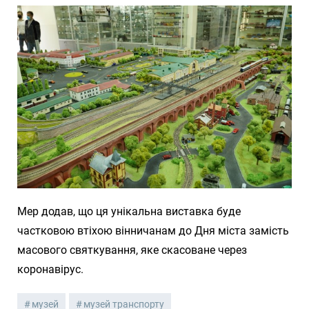
Мер додав, що ця унікальна виставка буде
частковою втіхою вінничанам до Дня міста замість
масового святкування, яке скасоване через
коронавірус.
музей
музей транспорту