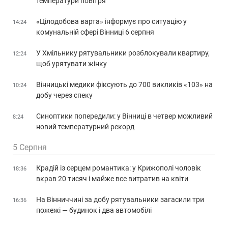
температури повітря
«Цілодобова варта» інформує про ситуацію у
14:24
комунальній сфері Вінниці 6 серпня
У Хмільнику рятувальники розблокували квартиру,
12:24
щоб урятувати жінку
Вінницькі медики фіксують до 700 викликів «103» на
10:24
добу через спеку
Синоптики попередили: у Вінниці в четвер можливий
8:24
новий температурний рекорд
5 Серпня
Крадій із серцем романтика: у Крижополі чоловік
18:36
вкрав 20 тисяч і майже все витратив на квіти
На Вінниччині за добу рятувальники загасили три
16:36
пожежі — будинок і два автомобілі