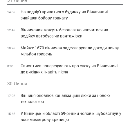
31 Липня
На подвір’ї приватного будинку на Вінниччині
14:06
знайшли бойову гранату
Вінничанки можуть безоплатно навчитися на
12:46
водійку автобуса чи вантажівки
Майже 1670 вінничан задекларували доходи понад
10:26
мільйон гривень
Синоптики попереджають про спеку на Вінниччині
8:06
до вихідних і навіть після
30 Липня
Вінниця оновлює каналізаційні люки за новою
17:02
технологією
У Вінницькій області 59-річний чоловік шубовстнув у
15:42
восьмиметрову криницю