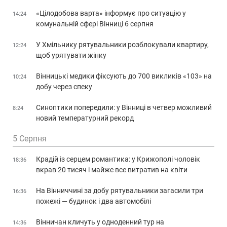
«Цілодобова варта» інформує про ситуацію у
14:24
комунальній сфері Вінниці 6 серпня
У Хмільнику рятувальники розблокували квартиру,
12:24
щоб урятувати жінку
Вінницькі медики фіксують до 700 викликів «103» на
10:24
добу через спеку
Синоптики попередили: у Вінниці в четвер можливий
8:24
новий температурний рекорд
5 Серпня
Крадій із серцем романтика: у Крижополі чоловік
18:36
вкрав 20 тисяч і майже все витратив на квіти
На Вінниччині за добу рятувальники загасили три
16:36
пожежі — будинок і два автомобілі
Вінничан кличуть у одноденний тур на
14:36