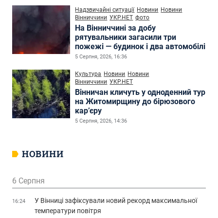
Надзвичайні ситуації
Новини
Новини
Вінниччини
УКР.НЕТ
фото
На Вінниччині за добу
рятувальники загасили три
пожежі — будинок і два автомобілі
5 Серпня, 2026, 16:36
Культура
Новини
Новини
Вінниччини
УКР.НЕТ
Вінничан кличуть у одноденний тур
на Житомирщину до бірюзового
кар’єру
5 Серпня, 2026, 14:36
НОВИНИ
6 Серпня
У Вінниці зафіксували новий рекорд максимальної
16:24
температури повітря