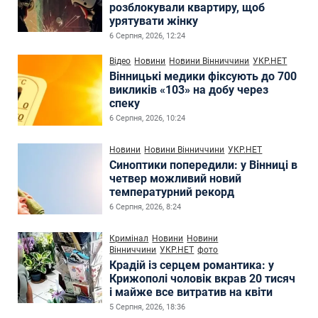
розблокували квартиру, щоб
урятувати жінку
6 Серпня, 2026, 12:24
Відео
Новини
Новини Вінниччини
УКР.НЕТ
Вінницькі медики фіксують до 700
викликів «103» на добу через
спеку
6 Серпня, 2026, 10:24
Новини
Новини Вінниччини
УКР.НЕТ
Синоптики попередили: у Вінниці в
четвер можливий новий
температурний рекорд
6 Серпня, 2026, 8:24
Кримінал
Новини
Новини
Вінниччини
УКР.НЕТ
фото
Крадій із серцем романтика: у
Крижополі чоловік вкрав 20 тисяч
і майже все витратив на квіти
5 Серпня, 2026, 18:36