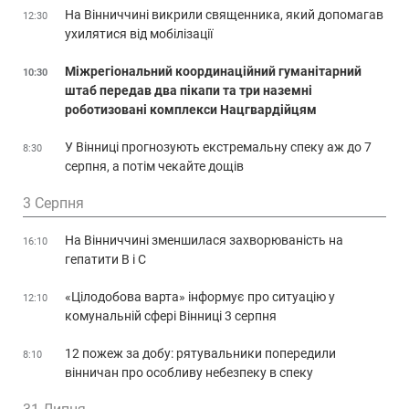
На Вінниччині викрили священника, який допомагав
12:30
ухилятися від мобілізації
Міжрегіональний координаційний гуманітарний
10:30
штаб передав два пікапи та три наземні
роботизовані комплекси Нацгвардійцям
У Вінниці прогнозують екстремальну спеку аж до 7
8:30
серпня, а потім чекайте дощів
3 Серпня
На Вінниччині зменшилася захворюваність на
16:10
гепатити В і С
«Цілодобова варта» інформує про ситуацію у
12:10
комунальній сфері Вінниці 3 серпня
12 пожеж за добу: рятувальники попередили
8:10
вінничан про особливу небезпеку в спеку