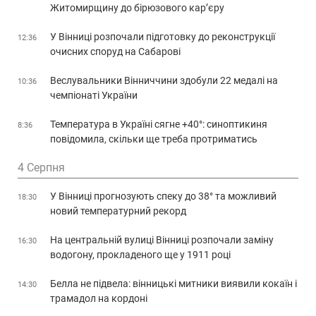
Житомирщину до бірюзового кар’єру
У Вінниці розпочали підготовку до реконструкції
12:36
очисних споруд на Сабарові
Веслувальники Вінниччини здобули 22 медалі на
10:36
чемпіонаті України
Температура в Україні сягне +40°: синоптикиня
8:36
повідомила, скільки ще треба протриматись
4 Серпня
У Вінниці прогнозують спеку до 38° та можливий
18:30
новий температурний рекорд
На центральній вулиці Вінниці розпочали заміну
16:30
водогону, прокладеного ще у 1911 році
Белла не підвела: вінницькі митники виявили кокаїн і
14:30
трамадол на кордоні