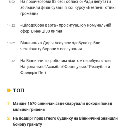
На позачерговій 83 сесії обласної Ради депутати
15:02
збільшили фінансування конкурсу «Безпечні стійкі
громади»
«Цілодобова варта» про ситуацію у комунальній
14:22
сфері Вінниці 30 липня
Вінничанка Дар’я Асаулюк здобула срібло
13:02
чемпіонату Європи з веслування
На Вінниччині з робочим візитом перебуває член
11:42
Національної Асамблеї Французької Республіки
Фредерік Петі
ТОП
Майже 1670 вінничан задекларували доходи понад
мільйон гривень
На подвір'ї приватного будинку на Вінниччині знайшли
бойову гранату