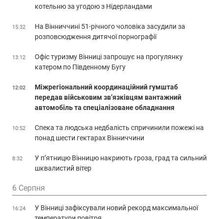
котельню за угодою з Нідерландами
На Вінниччині 51-річного чоловіка засудили за
15:32
розповсюдження дитячої порнографії
Офіс туризму Вінниці запрошує на прогулянку
13:12
катером по Південному Бугу
Міжрегіональний координаційний гумштаб
12:02
передав військовим зв’язківцям вантажний
автомобіль та спеціалізоване обладнання
Спека та людська недбалість спричинили пожежі на
10:52
понад шести гектарах Вінниччини
У п’ятницю Вінницю накриють гроза, град та сильний
8:32
шквалистий вітер
6 Серпня
У Вінниці зафіксували новий рекорд максимальної
16:24
температури повітря