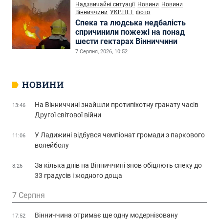
Надзвичайні ситуації
Новини
Новини
Вінниччини
УКР.НЕТ
фото
Спека та людська недбалість
спричинили пожежі на понад
шести гектарах Вінниччини
7 Серпня, 2026, 10:52
НОВИНИ
На Вінниччині знайшли протипіхотну гранату часів
13:46
Другої світової війни
У Ладижині відбувся чемпіонат громади з паркового
11:06
волейболу
За кілька днів на Вінниччині знов обіцяють спеку до
8:26
33 градусів і жодного доща
7 Серпня
Вінниччина отримає ще одну модернізовану
17:52