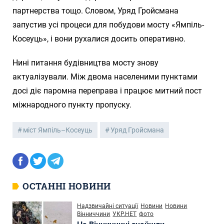
партнерства тощо. Словом, Уряд Гройсмана
запустив усі процеси для побудови мосту «Ямпіль-
Косеуць», і вони рухалися досить оперативно.
Нині питання будівництва мосту знову
актуалізували. Між двома населеними пунктами
досі діє паромна переправа і працює митний пост
міжнародного пункту пропуску.
міст Ямпіль–Косеуць
Уряд Гройсмана
ОСТАННІ НОВИНИ
Надзвичайні ситуації
Новини
Новини
Вінниччини
УКР.НЕТ
фото