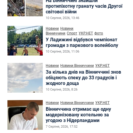
На Вінниччині знайшли
протипіхотну гранату часів Другої
світової війни
10 Серпня, 2026, 13:46
Новини
Новини
Вінниччини
Спорт
УКР.НЕТ
фото
У Ладижині відбувся чемпіонат
громади з паркового волейболу
10 Серпня, 2026, 11:06
Новини
Новини Вінниччини
УКР.НЕТ
За кілька днів на Вінниччині знов
обіцяють спеку до 33 градусів і
жодного доща
10 Серпня, 2026, 8:26
Новини
Новини Вінниччини
УКР.НЕТ
Вінниччина отримає ще одну
модернізовану котельню за
угодою з Нідерландами
7 Серпня, 2026, 17:52