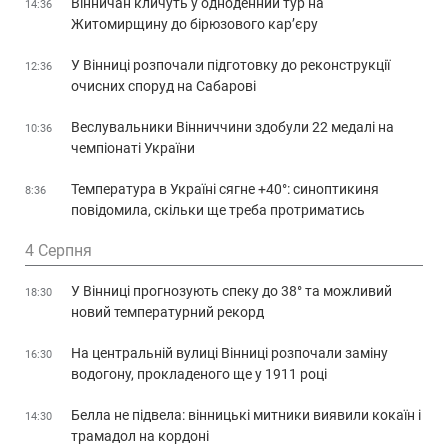
Вінничан кличуть у одноденний тур на
14:36
Житомирщину до бірюзового кар’єру
У Вінниці розпочали підготовку до реконструкції
12:36
очисних споруд на Сабарові
Веслувальники Вінниччини здобули 22 медалі на
10:36
чемпіонаті України
Температура в Україні сягне +40°: синоптикиня
8:36
повідомила, скільки ще треба протриматись
4 Серпня
У Вінниці прогнозують спеку до 38° та можливий
18:30
новий температурний рекорд
На центральній вулиці Вінниці розпочали заміну
16:30
водогону, прокладеного ще у 1911 році
Белла не підвела: вінницькі митники виявили кокаїн і
14:30
трамадол на кордоні