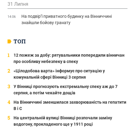
31 Липня
На подвір’ї приватного будинку на Вінниччині
14:06
знайшли бойову гранату
ТОП
12 пожеж за добу: рятувальники попередили вінничан
про особливу небезпеку в спеку
«Цілодобова варта» інформує про ситуацію у
комунальній сфері Вінниці 3 серпня
У Вінниці прогнозують екстремальну спеку аж до 7
серпня, а потім чекайте дощів
На Вінниччині зменшилася захворюваність на гепатити
В і С
На центральній вулиці Вінниці розпочали заміну
водогону, прокладеного ще у 1911 році