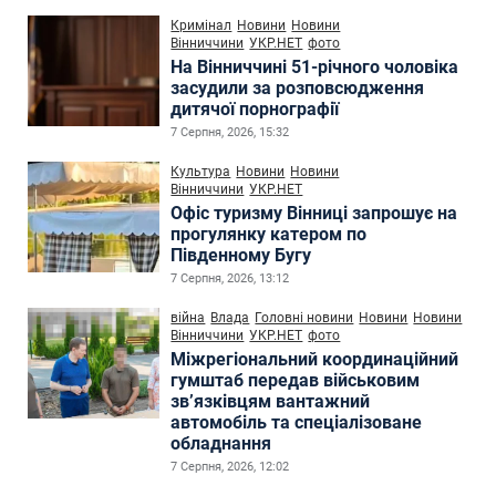
Кримінал
Новини
Новини
Вінниччини
УКР.НЕТ
фото
На Вінниччині 51-річного чоловіка
засудили за розповсюдження
дитячої порнографії
7 Серпня, 2026, 15:32
Культура
Новини
Новини
Вінниччини
УКР.НЕТ
Офіс туризму Вінниці запрошує на
прогулянку катером по
Південному Бугу
7 Серпня, 2026, 13:12
війна
Влада
Головні новини
Новини
Новини
Вінниччини
УКР.НЕТ
фото
Міжрегіональний координаційний
гумштаб передав військовим
зв’язківцям вантажний
автомобіль та спеціалізоване
обладнання
7 Серпня, 2026, 12:02