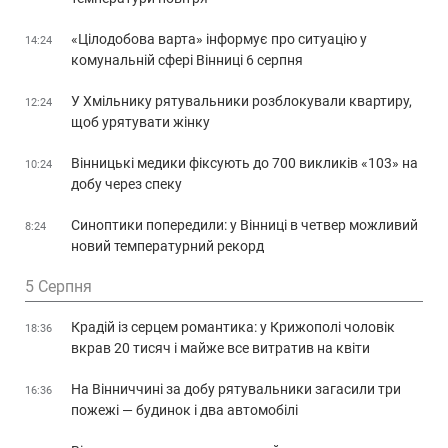
«Цілодобова варта» інформує про ситуацію у
14:24
комунальній сфері Вінниці 6 серпня
У Хмільнику рятувальники розблокували квартиру,
12:24
щоб урятувати жінку
Вінницькі медики фіксують до 700 викликів «103» на
10:24
добу через спеку
Синоптики попередили: у Вінниці в четвер можливий
8:24
новий температурний рекорд
5 Серпня
Крадій із серцем романтика: у Крижополі чоловік
18:36
вкрав 20 тисяч і майже все витратив на квіти
На Вінниччині за добу рятувальники загасили три
16:36
пожежі — будинок і два автомобілі