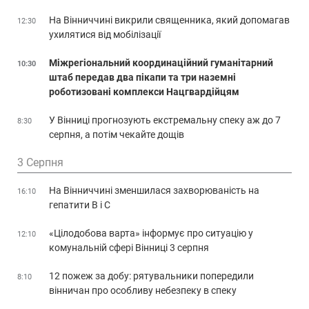
На Вінниччині викрили священника, який допомагав
12:30
ухилятися від мобілізації
Міжрегіональний координаційний гуманітарний
10:30
штаб передав два пікапи та три наземні
роботизовані комплекси Нацгвардійцям
У Вінниці прогнозують екстремальну спеку аж до 7
8:30
серпня, а потім чекайте дощів
3 Серпня
На Вінниччині зменшилася захворюваність на
16:10
гепатити В і С
«Цілодобова варта» інформує про ситуацію у
12:10
комунальній сфері Вінниці 3 серпня
12 пожеж за добу: рятувальники попередили
8:10
вінничан про особливу небезпеку в спеку