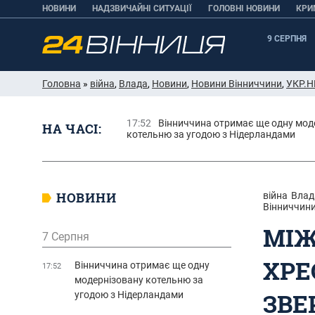
НОВИНИ
НАДЗВИЧАЙНІ СИТУАЦІЇ
ГОЛОВНІ НОВИНИ
КРИ
9 СЕРПНЯ
Головна
»
війна
,
Влада
,
Новини
,
Новини Вінниччини
,
УКР.Н
17:52
Вінниччина отримає ще одну мод
НА ЧАСІ:
котельню за угодою з Нідерландами
НОВИНИ
війна
Влад
Вінниччин
МІЖ
7 Серпня
ХРЕ
Вінниччина отримає ще одну
17:52
модернізовану котельню за
ЗВЕ
угодою з Нідерландами