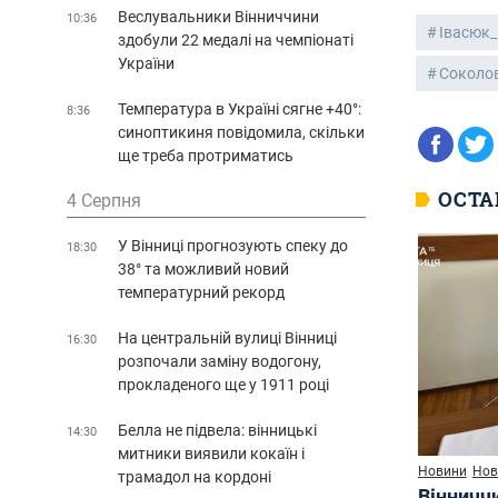
Веслувальники Вінниччини
10:36
Івасюк_
здобули 22 медалі на чемпіонаті
України
Соколо
Температура в Україні сягне +40°:
8:36
синоптикиня повідомила, скільки
ще треба протриматись
ОСТА
4 Серпня
У Вінниці прогнозують спеку до
18:30
38° та можливий новий
температурний рекорд
На центральній вулиці Вінниці
16:30
розпочали заміну водогону,
прокладеного ще у 1911 році
Белла не підвела: вінницькі
14:30
митники виявили кокаїн і
Новини
Нов
трамадол на кордоні
Вінничч