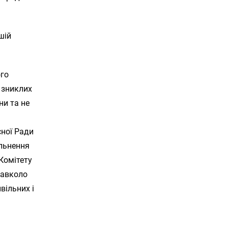
шій
ого
 зниклих
ни та не
сної Ради
ільнення
Комітету
навколо
вільних і