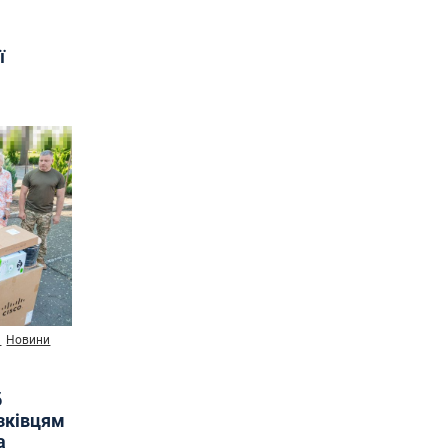
ї
и
Новини
б
язківцям
а