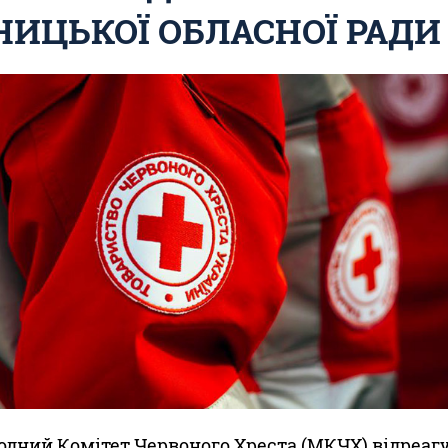
НИЦЬКОЇ ОБЛАСНОЇ РАДИ
дний Комітет Червоного Хреста (МКЧХ) відреаг