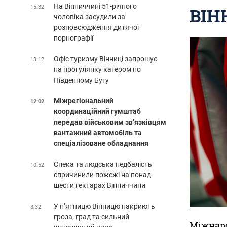
На Вінниччині 51-річного
15:32
ВІН
чоловіка засудили за
розповсюдження дитячої
порнографії
Офіс туризму Вінниці запрошує
13:12
на прогулянку катером по
Південному Бугу
Міжрегіональний
12:02
координаційний гумштаб
передав військовим зв’язківцям
вантажний автомобіль та
спеціалізоване обладнання
Спека та людська недбалість
10:52
спричинили пожежі на понад
шести гектарах Вінниччини
У п’ятницю Вінницю накриють
8:32
гроза, град та сильний
Міжнаро