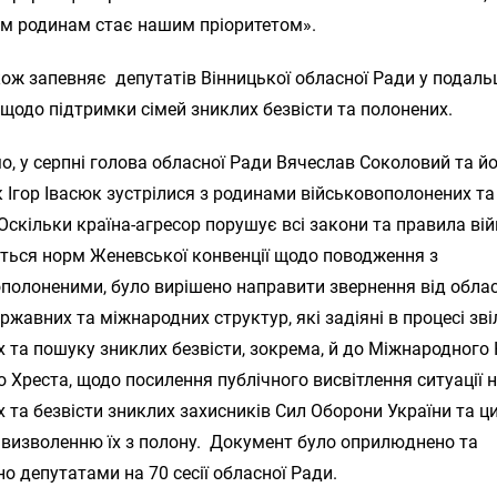
ім родинам стає нашим пріоритетом».
ож запевняє депутатів Вінницької обласної Ради у подаль
 щодо підтримки сімей зниклих безвісти та полонених.
, у серпні голова обласної Ради Вячеслав Соколовий та й
 Ігор Івасюк зустрілися з родинами військовополонених та
 Оскільки країна-агресор порушує всі закони та правила вій
ться норм Женевської конвенції щодо поводження з
полоненими, було вирішено направити звернення від обла
ержавних та міжнародних структур, які задіяні в процесі зв
 та пошуку зниклих безвісти, зокрема, й до Міжнародного 
 Хреста, щодо посилення публічного висвітлення ситуації 
 та безвісти зниклих захисників Сил Оборони України та ци
 визволенню їх з полону. Документ було оприлюднено та
о депутатами на 70 сесії обласної Ради.