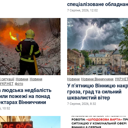
спеціалізоване обладна
7 Серпня, 2026, 12:02
 ситуації
Новини
Новини
Новини
Новини Вінниччини
УКР.НЕ
УКР.НЕТ
фото
У п’ятницю Вінницю нак
а людська недбалість
гроза, град та сильний
или пожежі на понад
шквалистий вітер
ектарах Вінниччини
7 Серпня, 2026, 8:32
, 10:52