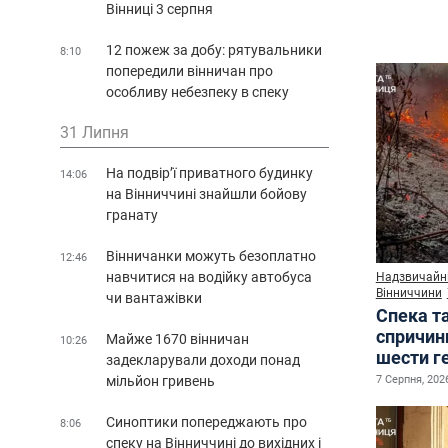
Вінниці 3 серпня
12 пожеж за добу: рятувальники
8:10
попередили вінничан про
особливу небезпеку в спеку
31 Липня
На подвір’ї приватного будинку
14:06
на Вінниччині знайшли бойову
гранату
Вінничанки можуть безоплатно
12:46
навчитися на водійку автобуса
Надзвичайні
Вінниччини
чи вантажівки
Спека т
спричин
Майже 1670 вінничан
10:26
шести г
задекларували доходи понад
7 Серпня, 2026
мільйон гривень
Синоптики попереджають про
8:06
спеку на Вінниччині до вихідних і