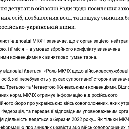
ня депутатів обласної Ради щодо посилення заход
ння осіб, позбавлених волі, та пошуку зниклих б
 російсько-українській війни.
листі-відповіді МКХЧ зазначає, що є організацією нейтра
ю, і її місія – в умовах збройного конфлікту визначена
ими конвенціями як винятково гуманітарна.
у відповіді йдеться: «Роль МКЧХ щодо військовослужбовці
 осіб, які перебувають у руках супротивної сторони визнач
ед Третьою та Четвертою Женевськими конвенціями. Відп
ених норм, МКЧХ отримує інформацію від російського
йного бюро про українських військовополонених, яких ут
 Федерація, та передає її відповідним уповноваженим орг
Ця діяльність ведеться з березня 2022 року… Як тільки МК
нформацію про зниклих безвісти або військовополонених,