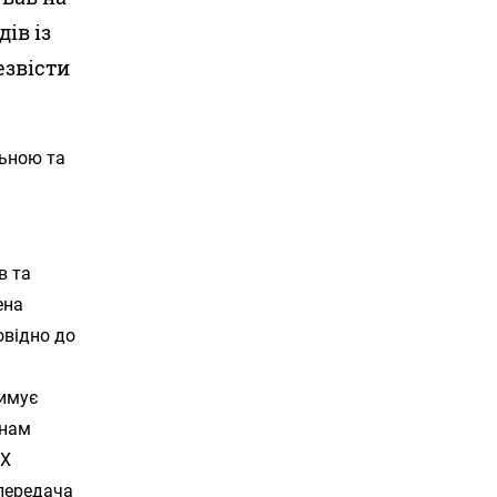
ів із
езвісти
льною та
в та
ена
овідно до
римує
анам
ЧХ
 передача