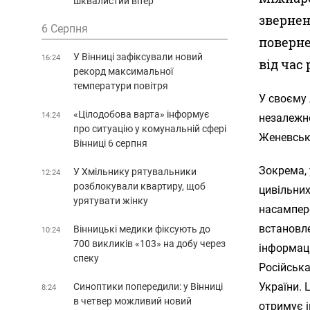
шквалистий вітер
звернен
6 Серпня
поверне
У Вінниці зафіксували новий
16:24
від час
рекорд максимальної
температури повітря
У своєму 
«Цілодобова варта» інформує
14:24
незалежно
про ситуацію у комунальній сфері
Женевськ
Вінниці 6 серпня
Зокрема, 
У Хмільнику рятувальники
12:24
розблокували квартиру, щоб
цивільних
урятувати жінку
насампер
встановл
Вінницькі медики фіксують до
10:24
700 викликів «103» на добу через
інформаці
спеку
Російська
України. 
Синоптики попередили: у Вінниці
8:24
в четвер можливий новий
отримує і