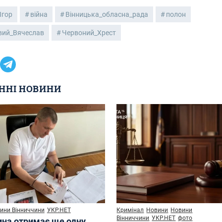
Ігор
війна
Вінницька_обласна_рада
полон
вий_Вячеслав
Червоний_Хрест
ННІ НОВИНИ
ини Вінниччини
УКР.НЕТ
Кримінал
Новини
Новини
Вінниччини
УКР.НЕТ
фото
ина отримає ще одну