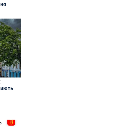
ння
Т
риють