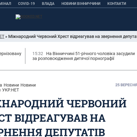
МІНАЛ
COVID-19
ВЛАДА
НОВИНИ ВІННИЧЧИНИ
КОНТАКТИ
ЕТ
» Міжнародний Червоний Хрест відреагував на звернення депутат
ернізовану
15:32
На Вінниччині 51-річного чоловіка засудили
за розповсюдження дитячої порнографії
а
Новини
Новини
25 ВЕРЕСНЯ,
и
УКР.НЕТ
НАРОДНИЙ ЧЕРВОНИЙ
СТ ВІДРЕАГУВАВ НА
РНЕННЯ ДЕПУТАТІВ