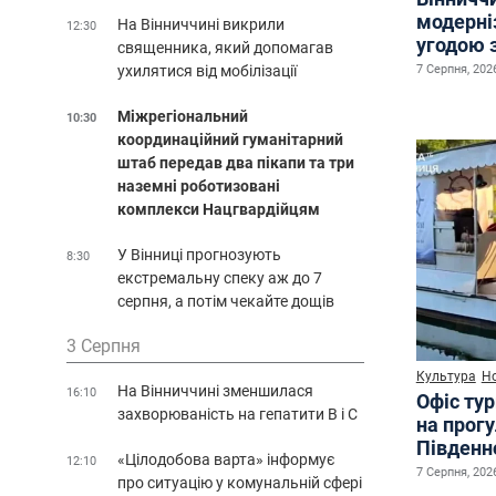
модерні
На Вінниччині викрили
12:30
угодою 
священника, який допомагав
7 Серпня, 2026
ухилятися від мобілізації
Міжрегіональний
10:30
координаційний гуманітарний
штаб передав два пікапи та три
наземні роботизовані
комплекси Нацгвардійцям
У Вінниці прогнозують
8:30
екстремальну спеку аж до 7
серпня, а потім чекайте дощів
3 Серпня
Культура
Н
На Вінниччині зменшилася
16:10
Офіс ту
захворюваність на гепатити В і С
на прог
Південн
«Цілодобова варта» інформує
12:10
7 Серпня, 2026
про ситуацію у комунальній сфері