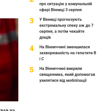
про ситуацію у комунальній
сфері Вінниці 3 серпня
У Вінниці прогнозують
екстремальну спеку аж до 7
серпня, а потім чекайте
дощів
На Вінниччині зменшилася
захворюваність на гепатити В
і С
На Вінниччині викрили
священника, який допомагав
ухилятися від мобілізації
ував на