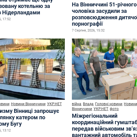
На Вінниччині 51-річного
зовану котельню за
чоловіка засудили за
з Нідерландами
розповсюдження дитячо
, 17:52
порнографії
7 Серпня, 2026, 15:32
овини
Новини Вінниччини
УКР.НЕТ
війна
Влада
Головні новини
Новин
Вінниччини
УКР.НЕТ
фото
ризму Вінниці запрошує
Міжрегіональний
улянку катером по
координаційний гумшта
ому Бугу
передав військовим зв’
, 13:12
вантажний автомобіль т