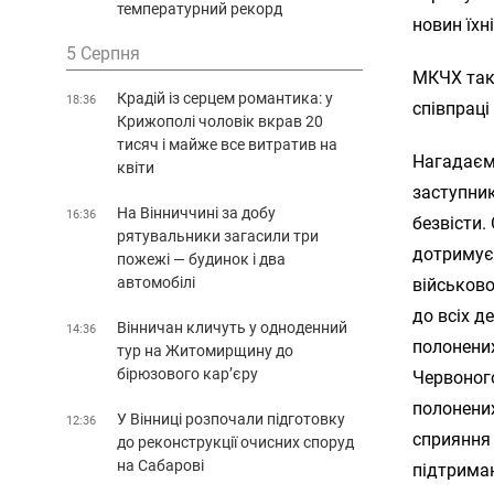
температурний рекорд
новин їхн
5 Серпня
МКЧХ так
Крадій із серцем романтика: у
18:36
співпраці
Крижополі чоловік вкрав 20
тисяч і майже все витратив на
Нагадаємо
квіти
заступник
На Вінниччині за добу
16:36
безвісти.
рятувальники загасили три
дотримує
пожежі — будинок і два
автомобілі
військово
до всіх д
Вінничан кличуть у одноденний
14:36
полонених
тур на Житомирщину до
бірюзового кар’єру
Червоного
полонених
У Вінниці розпочали підготовку
12:36
сприяння
до реконструкції очисних споруд
на Сабарові
підтриман