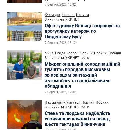
7 Серпня, 2026, 15:32
Культура
Новини
Новини
Вінниччини
УКР.НЕТ
Офіс туризму Вінниці запрошує на
прогулянку катером по
Південному Бугу
7 Серпня, 2026, 13:12
війна
Влада
Головні новини
Новини
Новини
Вінниччини
УКР.НЕТ
фото
Міжрегіональний координаційний
гумштаб передав військовим
зв’язківцям вантажний
автомобіль та спеціалізоване
обладнання
7 Серпня, 2026, 12:02
Надзвичайні ситуації
Новини
Новини
Вінниччини
УКР.НЕТ
фото
Спека та людська недбалість
спричинили пожежі на понад
шести гектарах Вінниччини