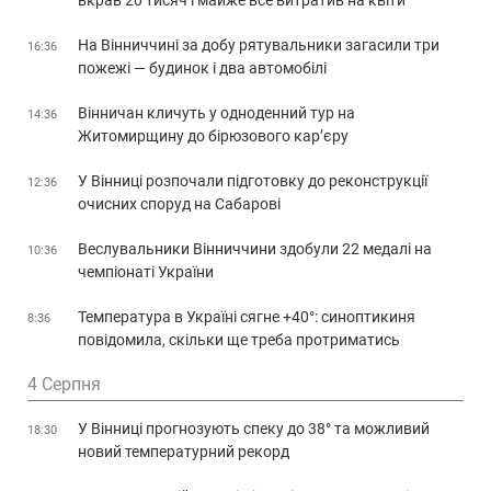
вкрав 20 тисяч і майже все витратив на квіти
На Вінниччині за добу рятувальники загасили три
16:36
пожежі — будинок і два автомобілі
Вінничан кличуть у одноденний тур на
14:36
Житомирщину до бірюзового кар’єру
У Вінниці розпочали підготовку до реконструкції
12:36
очисних споруд на Сабарові
Веслувальники Вінниччини здобули 22 медалі на
10:36
чемпіонаті України
Температура в Україні сягне +40°: синоптикиня
8:36
повідомила, скільки ще треба протриматись
4 Серпня
У Вінниці прогнозують спеку до 38° та можливий
18:30
новий температурний рекорд