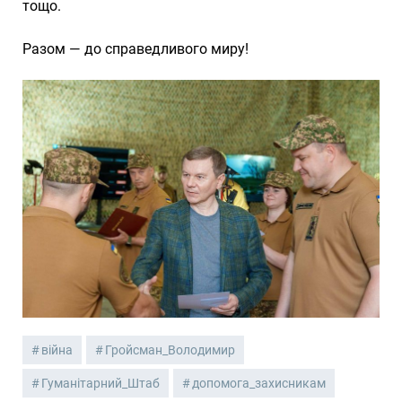
тощо.
Разом — до справедливого миру!
війна
Гройсман_Володимир
Гуманітарний_Штаб
допомога_захисникам