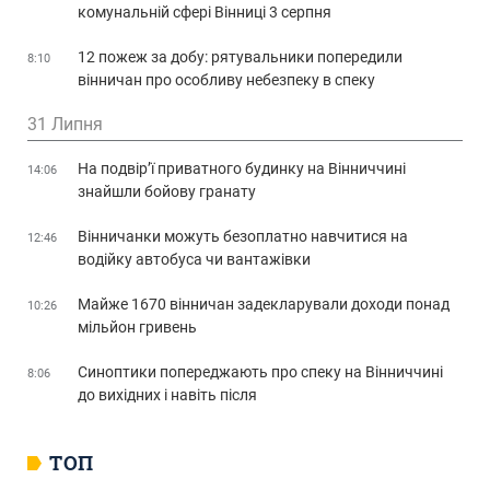
комунальній сфері Вінниці 3 серпня
12 пожеж за добу: рятувальники попередили
8:10
вінничан про особливу небезпеку в спеку
31 Липня
На подвір’ї приватного будинку на Вінниччині
14:06
знайшли бойову гранату
Вінничанки можуть безоплатно навчитися на
12:46
водійку автобуса чи вантажівки
Майже 1670 вінничан задекларували доходи понад
10:26
мільйон гривень
Синоптики попереджають про спеку на Вінниччині
8:06
до вихідних і навіть після
ТОП