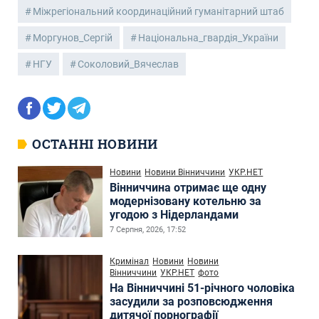
Міжрегіональний координаційний гуманітарний штаб
Моргунов_Сергій
Національна_гвардія_України
НГУ
Соколовий_Вячеслав
ОСТАННІ НОВИНИ
Новини
Новини Вінниччини
УКР.НЕТ
Вінниччина отримає ще одну
модернізовану котельню за
угодою з Нідерландами
7 Серпня, 2026, 17:52
Кримінал
Новини
Новини
Вінниччини
УКР.НЕТ
фото
На Вінниччині 51-річного чоловіка
засудили за розповсюдження
дитячої порнографії