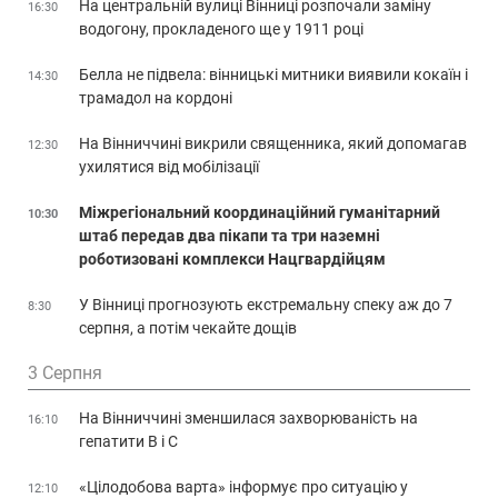
На центральній вулиці Вінниці розпочали заміну
16:30
водогону, прокладеного ще у 1911 році
Белла не підвела: вінницькі митники виявили кокаїн і
14:30
трамадол на кордоні
На Вінниччині викрили священника, який допомагав
12:30
ухилятися від мобілізації
Міжрегіональний координаційний гуманітарний
10:30
штаб передав два пікапи та три наземні
роботизовані комплекси Нацгвардійцям
У Вінниці прогнозують екстремальну спеку аж до 7
8:30
серпня, а потім чекайте дощів
3 Серпня
На Вінниччині зменшилася захворюваність на
16:10
гепатити В і С
«Цілодобова варта» інформує про ситуацію у
12:10