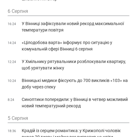
6 Серпня
У Вінниці зафіксували новий рекорд максимальної
16:24
температури повітря
«Цілодобова варта» інформує про ситуацію у
14:24
комунальній сфері Вінниці 6 серпня
У Хмільнику рятувальники розблокували квартиру,
12:24
щоб урятувати жінку
Вінницькі медики фіксують до 700 викликів «103» на
10:24
добу через спеку
Синоптики попередили: у Вінниці в четвер можливий
8:24
новий температурний рекорд
5 Серпня
Крадій із серцем романтика: у Крижополі чоловік
18:36