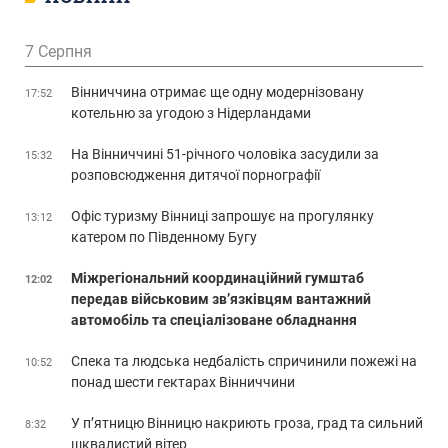
7 Серпня
Вінниччина отримає ще одну модернізовану
17:52
котельню за угодою з Нідерландами
На Вінниччині 51-річного чоловіка засудили за
15:32
розповсюдження дитячої порнографії
Офіс туризму Вінниці запрошує на прогулянку
13:12
катером по Південному Бугу
Міжрегіональний координаційний гумштаб
12:02
передав військовим зв’язківцям вантажний
автомобіль та спеціалізоване обладнання
Спека та людська недбалість спричинили пожежі на
10:52
понад шести гектарах Вінниччини
У п’ятницю Вінницю накриють гроза, град та сильний
8:32
шквалистий вітер