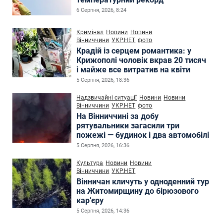
6 Серпня, 2026, 8:24
Кримінал
Новини
Новини
Вінниччини
УКР.НЕТ
фото
Крадій із серцем романтика: у
Крижополі чоловік вкрав 20 тисяч
і майже все витратив на квіти
5 Серпня, 2026, 18:36
Надзвичайні ситуації
Новини
Новини
Вінниччини
УКР.НЕТ
фото
На Вінниччині за добу
рятувальники загасили три
пожежі — будинок і два автомобілі
5 Серпня, 2026, 16:36
Культура
Новини
Новини
Вінниччини
УКР.НЕТ
Вінничан кличуть у одноденний тур
на Житомирщину до бірюзового
кар’єру
5 Серпня, 2026, 14:36