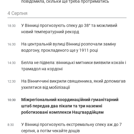
повідомила, скільки ще треба протриматись
4 Серпня
У Вінниці прогнозують спеку до 38° та можливий
18:30
новий температурний рекорд
На центральній вулиці Вінниці розпочали заміну
16:30
водогону, прокладеного ще у 1911 році
Белла не підвела: вінницькі митники виявили кокаїн і
14:30
трамадол на кордоні
На Вінниччині викрили священника, який допомагав
12:30
ухилятися від мобілізації
Міжрегіональний координаційний гуманітарний
10:30
штаб передав два пікапи та три наземні
роботизовані комплекси Нацгвардійцям
У Вінниці прогнозують екстремальну спеку аж до 7
8:30
серпня, а потім чекайте дощів