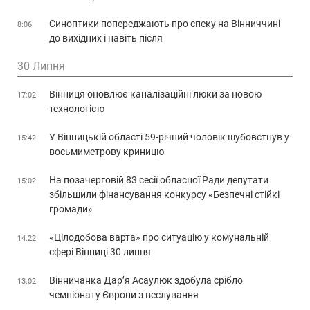
Синоптики попереджають про спеку на Вінниччині
8:06
до вихідних і навіть після
30 Липня
Вінниця оновлює каналізаційні люки за новою
17:02
технологією
У Вінницькій області 59-річний чоловік шубовстнув у
15:42
восьмиметрову криницю
На позачерговій 83 сесії обласної Ради депутати
15:02
збільшили фінансування конкурсу «Безпечні стійкі
громади»
«Цілодобова варта» про ситуацію у комунальній
14:22
сфері Вінниці 30 липня
Вінничанка Дар’я Асаулюк здобула срібло
13:02
чемпіонату Європи з веслування