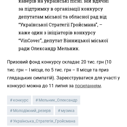
каверів на українські пісні. Ми вдячні
за підтримку в організації конкурсу
депутатам міської та обласної рад від
“Української Стратегії Гройсмана”, –
каже один з ініціаторів конкурсу
“VinCover”, депутат Вінницької міської
ради Олександр Мельник.
Призовий фонд конкурсу складає 20 тис. грн (10
тис. грн – І місце, по 5 тис. грн – ІІ місце та приз
глядацьких симпатій). Зареєструватися для участі у
конкурсі можна до 11 липня за
посиланням
.
конкурс
Мельник_Олександр
Молодіжний_резерв
музика
Українська_Стратегія_Гройсмана