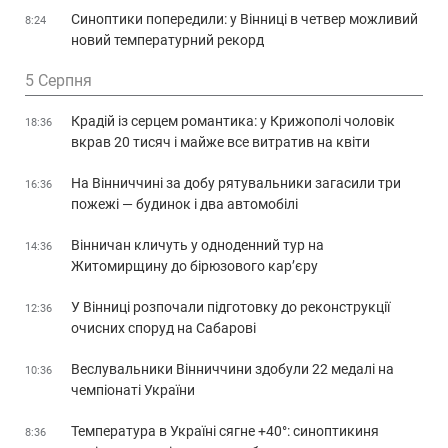
Синоптики попередили: у Вінниці в четвер можливий
8:24
новий температурний рекорд
5 Серпня
Крадій із серцем романтика: у Крижополі чоловік
18:36
вкрав 20 тисяч і майже все витратив на квіти
На Вінниччині за добу рятувальники загасили три
16:36
пожежі — будинок і два автомобілі
Вінничан кличуть у одноденний тур на
14:36
Житомирщину до бірюзового кар’єру
У Вінниці розпочали підготовку до реконструкції
12:36
очисних споруд на Сабарові
Веслувальники Вінниччини здобули 22 медалі на
10:36
чемпіонаті України
Температура в Україні сягне +40°: синоптикиня
8:36