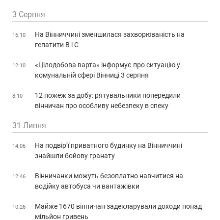
3 Серпня
На Вінниччині зменшилася захворюваність на
16:10
гепатити В і С
«Цілодобова варта» інформує про ситуацію у
12:10
комунальній сфері Вінниці 3 серпня
12 пожеж за добу: рятувальники попередили
8:10
вінничан про особливу небезпеку в спеку
31 Липня
На подвір’ї приватного будинку на Вінниччині
14:06
знайшли бойову гранату
Вінничанки можуть безоплатно навчитися на
12:46
водійку автобуса чи вантажівки
Майже 1670 вінничан задекларували доходи понад
10:26
мільйон гривень