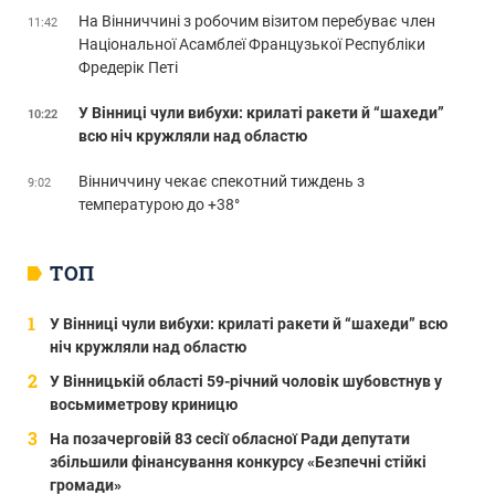
На Вінниччині з робочим візитом перебуває член
11:42
Національної Асамблеї Французької Республіки
Фредерік Петі
У Вінниці чули вибухи: крилаті ракети й “шахеди”
10:22
всю ніч кружляли над областю
Вінниччину чекає спекотний тиждень з
9:02
температурою до +38°
ТОП
У Вінниці чули вибухи: крилаті ракети й “шахеди” всю
ніч кружляли над областю
У Вінницькій області 59-річний чоловік шубовстнув у
восьмиметрову криницю
На позачерговій 83 сесії обласної Ради депутати
збільшили фінансування конкурсу «Безпечні стійкі
громади»