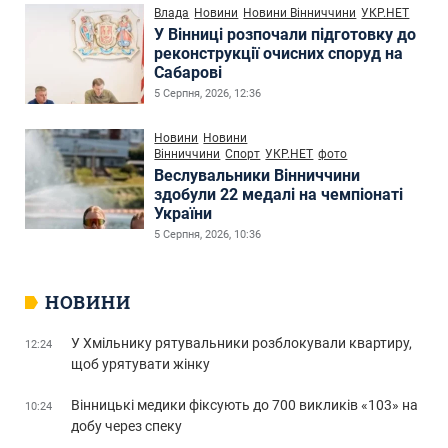
Влада
Новини
Новини Вінниччини
УКР.НЕТ
У Вінниці розпочали підготовку до
реконструкції очисних споруд на
Сабарові
5 Серпня, 2026, 12:36
Новини
Новини
Вінниччини
Спорт
УКР.НЕТ
фото
Веслувальники Вінниччини
здобули 22 медалі на чемпіонаті
України
5 Серпня, 2026, 10:36
НОВИНИ
У Хмільнику рятувальники розблокували квартиру,
12:24
щоб урятувати жінку
Вінницькі медики фіксують до 700 викликів «103» на
10:24
добу через спеку