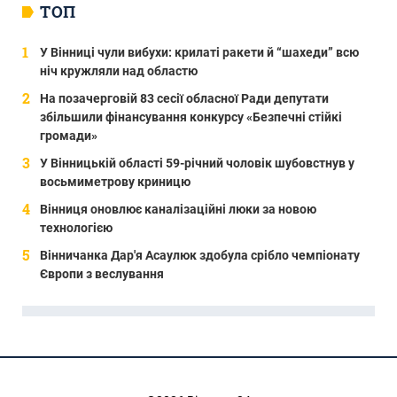
ТОП
У Вінниці чули вибухи: крилаті ракети й “шахеди” всю
ніч кружляли над областю
На позачерговій 83 сесії обласної Ради депутати
збільшили фінансування конкурсу «Безпечні стійкі
громади»
У Вінницькій області 59-річний чоловік шубовстнув у
восьмиметрову криницю
Вінниця оновлює каналізаційні люки за новою
технологією
Вінничанка Дар'я Асаулюк здобула срібло чемпіонату
Європи з веслування