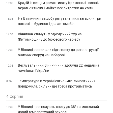
Крадій із серцем романтика: у Крижополі чоловік
18:36
вкрав 20 тисяч і майже все витратив на квіти
На Вінниччині за добу рятувальники загасили три
16:36
пожежі — будинок і два автомобілі
Вінничан кличуть у одноденний тур на
14:36
Житомирщину до бірюзового кар’єру
У Вінниці розпочали підготовку до реконструкції
12:36
очисних споруд на Сабарові
Веслувальники Вінниччини здобули 22 медалі на
10:36
чемпіонаті України
Температура в Україні сягне +40°: синоптикиня
8:36
повідомила, скільки ще треба протриматись
4 Серпня
У Вінниці прогнозують спеку до 38° та можливий
18:30
новий температурний рекорд