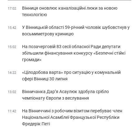
Вінниця оновлює каналізаційні люки за новою
17:02
технологією
У Вінницькій області 59-річний чоловік шубовстнув у
15:42
восьмиметрову криницю
На позачерговій 83 сесії обласної Ради депутати
15:02
збільшили фінансування конкурсу «Безпечні стійкі
громади»
«Цілодобова варта» про ситуацію у комунальній
14:22
сфері Вінниці 30 липня
Вінничанка Дар’я Асаулюк здобула срібло
13:02
чемпіонату Європи з веслування
На Вінниччині з робочим візитом перебуває член
11:42
Національної Асамблеї Французької Республіки
Фредерік Петі