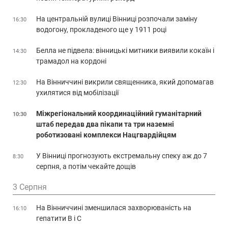
На центральній вулиці Вінниці розпочали заміну
16:30
водогону, прокладеного ще у 1911 році
Белла не підвела: вінницькі митники виявили кокаїн і
14:30
трамадол на кордоні
На Вінниччині викрили священника, який допомагав
12:30
ухилятися від мобілізації
Міжрегіональний координаційний гуманітарний
10:30
штаб передав два пікапи та три наземні
роботизовані комплекси Нацгвардійцям
У Вінниці прогнозують екстремальну спеку аж до 7
8:30
серпня, а потім чекайте дощів
3 Серпня
На Вінниччині зменшилася захворюваність на
16:10
гепатити В і С