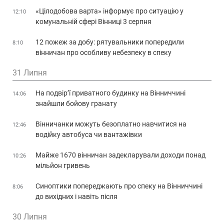
«Цілодобова варта» інформує про ситуацію у
12:10
комунальній сфері Вінниці 3 серпня
12 пожеж за добу: рятувальники попередили
8:10
вінничан про особливу небезпеку в спеку
31 Липня
На подвір’ї приватного будинку на Вінниччині
14:06
знайшли бойову гранату
Вінничанки можуть безоплатно навчитися на
12:46
водійку автобуса чи вантажівки
Майже 1670 вінничан задекларували доходи понад
10:26
мільйон гривень
Синоптики попереджають про спеку на Вінниччині
8:06
до вихідних і навіть після
30 Липня