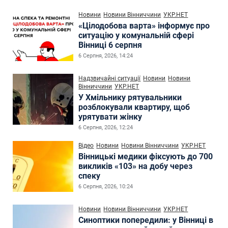
Новини
Новини Вінниччини
УКР.НЕТ
«Цілодобова варта» інформує про
ситуацію у комунальній сфері
Вінниці 6 серпня
6 Серпня, 2026, 14:24
Надзвичайні ситуації
Новини
Новини
Вінниччини
УКР.НЕТ
У Хмільнику рятувальники
розблокували квартиру, щоб
урятувати жінку
6 Серпня, 2026, 12:24
Відео
Новини
Новини Вінниччини
УКР.НЕТ
Вінницькі медики фіксують до 700
викликів «103» на добу через
спеку
6 Серпня, 2026, 10:24
Новини
Новини Вінниччини
УКР.НЕТ
Синоптики попередили: у Вінниці в