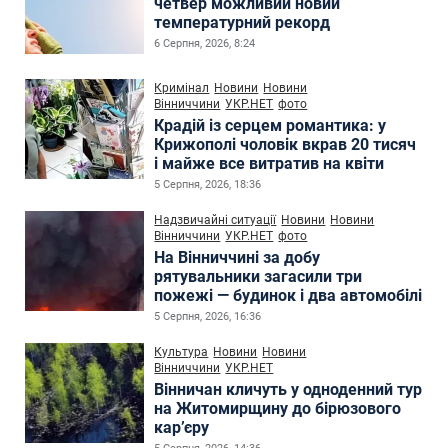
четвер можливий новий
температурний рекорд
6 Серпня, 2026, 8:24
Кримінал
Новини
Новини
Вінниччини
УКР.НЕТ
фото
Крадій із серцем романтика: у
Крижополі чоловік вкрав 20 тисяч
і майже все витратив на квіти
5 Серпня, 2026, 18:36
Надзвичайні ситуації
Новини
Новини
Вінниччини
УКР.НЕТ
фото
На Вінниччині за добу
рятувальники загасили три
пожежі — будинок і два автомобілі
5 Серпня, 2026, 16:36
Культура
Новини
Новини
Вінниччини
УКР.НЕТ
Вінничан кличуть у одноденний тур
на Житомирщину до бірюзового
кар’єру