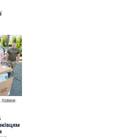
ї
и
Новини
б
язківцям
а