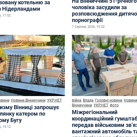
На Вінниччині 51-річного
зовану котельню за
чоловіка засудили за
з Нідерландами
розповсюдження дитячо
, 17:52
порнографії
7 Серпня, 2026, 15:32
овини
Новини Вінниччини
УКР.НЕТ
війна
Влада
Головні новини
Новин
Вінниччини
УКР.НЕТ
фото
ризму Вінниці запрошує
Міжрегіональний
улянку катером по
координаційний гумшта
ому Бугу
передав військовим зв’
, 13:12
вантажний автомобіль т