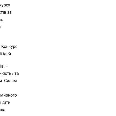
курсу
тів за
ах
а
і Конкурс
 ідей.
в, –
йкість» та
им Силам
 мирного
і діти
ала