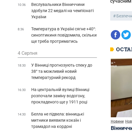
сучасним
Веслувальники Вінниччини
10:36
здобули 22 медалі на чемпіонаті
Безпечн
України
Температура в Україні сягне +40°:
8:36
синоптикиня повідомила, скільки
ще треба протриматись
ОСТА
4 Серпня
У Вінниці прогнозують спеку до
18:30
38° та можливий новий
температурний рекорд
На центральній вулиці Вінниці
16:30
розпочали заміну водогону,
прокладеного ще у 1911 році
Белла не підвела: вінницькі
14:30
митники виявили кокаїн і
Новини
Нов
трамадол на кордоні
Вінничч