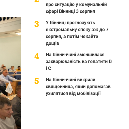
про ситуацію у комунальній
сфері Вінниці 3 серпня
У Вінниці прогнозують
екстремальну спеку аж до 7
серпня, а потім чекайте
дощів
На Вінниччині зменшилася
захворюваність на гепатити В
і С
На Вінниччині викрили
священника, який допомагав
ухилятися від мобілізації