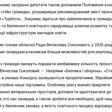
рному засіданні депутати також доповнили Положення кон
 стійкі громади», розширивши рекомендований зміст проєк
 «Турбота». Зокрема, йдеться про забезпечення в громад
о та безпечного освітнього середовища шляхом розвитку т
ції інфраструктури закладів освіти.
и голови обласної Ради Вячеслава Соколового, у 2026 роц
ме громадам-учасникам більше можливостей для реалізації
ч громади зможуть подавати необмежену кількість проєкті
Вячеслав Соколовий. – Напрями «Безпека і оборона», «Сті
» в умовах Конкурсу залишаються пріоритетними. Збройн
отрібна наша підтримка. Особливу увагу маємо приділити
анню ветеранських просторів, допомогти адаптуватися до
, хто нас захищав, а також зробити все необхідно, щоб наш
 у безпечних умовах, а якість освітнього процесу відповід