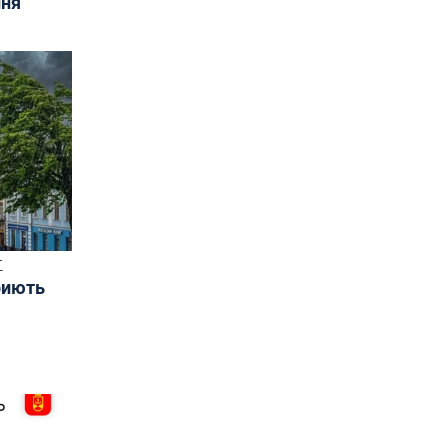
ння
Т
риють