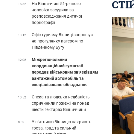
СТІ
На Вінниччині 51-річного
15:32
чоловіка засудили за
розповсюдження дитячої
порнографії
Офіс туризму Вінниці запрошує
13:12
на прогулянку катером по
Південному Бугу
Міжрегіональний
12:02
координаційний гумштаб
передав військовим зв’язківцям
вантажний автомобіль та
спеціалізоване обладнання
Спека та людська недбалість
10:52
спричинили пожежі на понад
шести гектарах Вінниччини
У п’ятницю Вінницю накриють
8:32
гроза, град та сильний