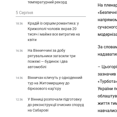
температурний рекорд
На плена
«Безпечні
5 Серпня
напрямом
Крадій із серцем романтика: у
18:36
сучасног
Крижополі чоловік вкрав 20
модерніза
тисяч і майже все витратив на
квіти
За словам
На Вінниччині за добу
16:36
надавати
рятувальники загасили три
пожежі — будинок і два
– Цьогорі
автомобілі
зазначив 
Вінничан кличуть у одноденний
14:36
«Турбота
тур на Житомирщину до
України п
бірюзового кар’єру
облаштув
У Вінниці розпочали підготовку
12:36
життя тим
до реконструкції очисних споруд
на Сабарові
навчалися