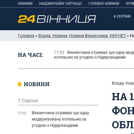
НОВИНИ
НАДЗВИЧАЙНІ СИТУАЦІЇ
ГОЛОВНІ НОВИНИ
КРИ
8 СЕРПНЯ
Головна
»
Влада
,
Новини
,
Новини Вінниччини
,
УКР.НЕТ
» Н
17:52
Вінниччина отримає ще одну мод
НА ЧАСІ:
котельню за угодою з Нідерландами
НОВИНИ
Влада
Нов
НА 
7 Серпня
ФОН
Вінниччина отримає ще одну
17:52
модернізовану котельню за
ОБЛ
угодою з Нідерландами