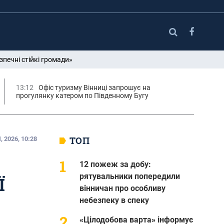
зпечні стійкі громади»
13:12
Офіс туризму Вінниці запрошує на
прогулянку катером по Південному Бугу
ТОП
 2026, 10:28
12 пожеж за добу:
рятувальники попередили
Ї
вінничан про особливу
небезпеку в спеку
«Цілодобова варта» інформує