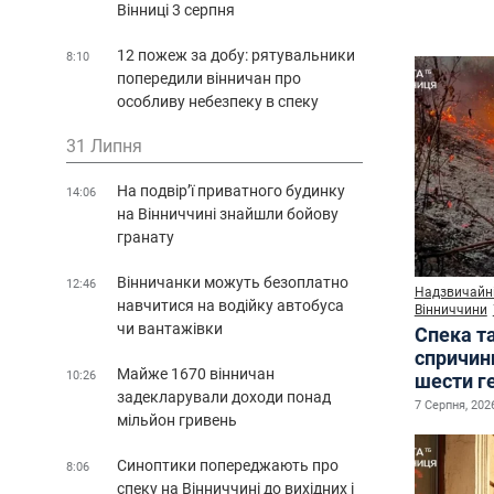
Вінниці 3 серпня
12 пожеж за добу: рятувальники
8:10
попередили вінничан про
особливу небезпеку в спеку
31 Липня
На подвір’ї приватного будинку
14:06
на Вінниччині знайшли бойову
гранату
Вінничанки можуть безоплатно
12:46
Надзвичайні
навчитися на водійку автобуса
Вінниччини
чи вантажівки
Спека т
спричин
Майже 1670 вінничан
10:26
шести г
задекларували доходи понад
7 Серпня, 2026
мільйон гривень
Синоптики попереджають про
8:06
спеку на Вінниччині до вихідних і