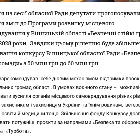
ня на сесії обласної Ради депутати проголосували
я змін до Програми розвитку місцевого
дування у Вінницькій області «Безпечні стійкі 
-2028 роки. Завдяки цьому рішенню буде збільше
вання конкурсу Вінницької обласної Ради «Безп
ромади» з 50 млн грн до 60 млн грн.
зарекомендував себе дієвим механізмом підтримки проєк
альних громад області. В умовах воєнного стану – можлив
вати зусилля органів місцевого самоврядування різних рів
захисникам і захисницям України та їхнім родинам, ветер
 освіти й медицини тощо. Збільшення фонду Конкурсу доз
вати потужніші проєкти за напрямами «Безпека та оборона
ь», «Турбота».