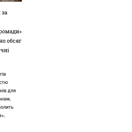
 за
громади»
но обсяг
ечні
тів
істю
нів для
анам,
волить
»,