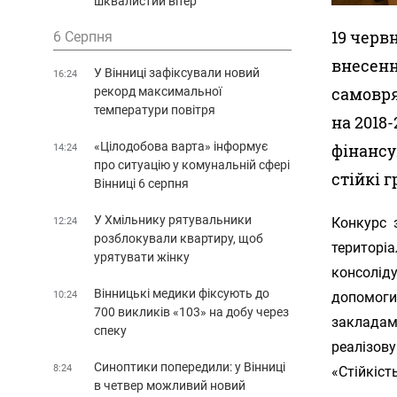
шквалистий вітер
19 черв
6 Серпня
внесенн
У Вінниці зафіксували новий
16:24
самовря
рекорд максимальної
температури повітря
на 2018
«Цілодобова варта» інформує
фінансу
14:24
про ситуацію у комунальній сфері
стійкі г
Вінниці 6 серпня
У Хмільнику рятувальники
Конкурс 
12:24
розблокували квартиру, щоб
територі
урятувати жінку
консоліду
Вінницькі медики фіксують до
10:24
допомоги 
700 викликів «103» на добу через
закладам
спеку
реалізову
Синоптики попередили: у Вінниці
8:24
«Стійкіст
в четвер можливий новий