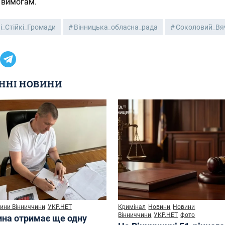
 вимогам.
і_Стійкі_Громади
Вінницька_обласна_рада
Соколовий_Вя
ННІ НОВИНИ
ини Вінниччини
УКР.НЕТ
Кримінал
Новини
Новини
Вінниччини
УКР.НЕТ
фото
ина отримає ще одну