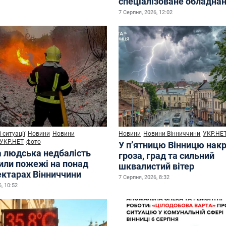
спеціалізоване обладна
7 Серпня, 2026, 12:02
 ситуації
Новини
Новини
Новини
Новини Вінниччини
УКР.НЕ
УКР.НЕТ
фото
У п’ятницю Вінницю нак
а людська недбалість
гроза, град та сильний
или пожежі на понад
шквалистий вітер
ектарах Вінниччини
7 Серпня, 2026, 8:32
, 10:52