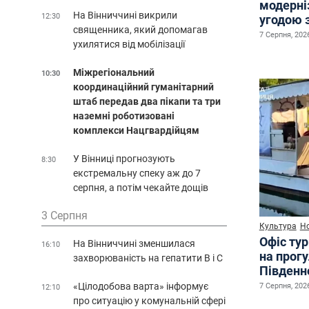
модерні
На Вінниччині викрили
12:30
угодою 
священника, який допомагав
7 Серпня, 2026
ухилятися від мобілізації
Міжрегіональний
10:30
координаційний гуманітарний
штаб передав два пікапи та три
наземні роботизовані
комплекси Нацгвардійцям
У Вінниці прогнозують
8:30
екстремальну спеку аж до 7
серпня, а потім чекайте дощів
3 Серпня
Культура
Н
Офіс ту
На Вінниччині зменшилася
16:10
на прог
захворюваність на гепатити В і С
Південн
«Цілодобова варта» інформує
7 Серпня, 2026
12:10
про ситуацію у комунальній сфері