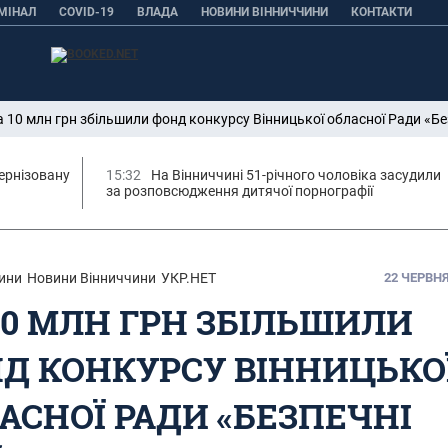
МІНАЛ
COVID-19
ВЛАДА
НОВИНИ ВІННИЧЧИНИ
КОНТАКТИ
а 10 млн грн збільшили фонд конкурсу Вінницької обласної Ради «Бе
ернізовану
15:32
На Вінниччині 51-річного чоловіка засудили
за розповсюдження дитячої порнографії
ини
Новини Вінниччини
УКР.НЕТ
22 ЧЕРВНЯ,
10 МЛН ГРН ЗБІЛЬШИЛИ
Д КОНКУРСУ ВІННИЦЬКО
АСНОЇ РАДИ «БЕЗПЕЧНІ