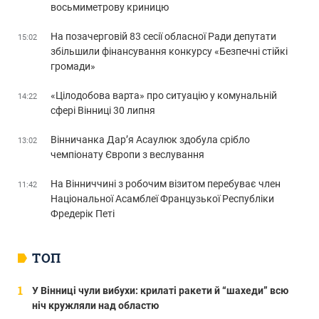
восьмиметрову криницю
На позачерговій 83 сесії обласної Ради депутати
15:02
збільшили фінансування конкурсу «Безпечні стійкі
громади»
«Цілодобова варта» про ситуацію у комунальній
14:22
сфері Вінниці 30 липня
Вінничанка Дар’я Асаулюк здобула срібло
13:02
чемпіонату Європи з веслування
На Вінниччині з робочим візитом перебуває член
11:42
Національної Асамблеї Французької Республіки
Фредерік Петі
ТОП
У Вінниці чули вибухи: крилаті ракети й “шахеди” всю
ніч кружляли над областю