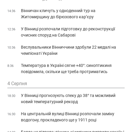
Вінничан кличуть у одноденний тур на
14:36
Житомирщину до бірюзового кар’єру
У Вінниці розпочали підготовку до реконструкції
12:36
очисних споруд на Сабарові
Веслувальники Вінниччини здобули 22 медалі на
10:36
чемпіонаті України
Температура в Україні сягне +40°: синоптикиня
8:36
повідомила, скільки ще треба протриматись
4 Серпня
У Вінниці прогнозують спеку до 38° та можливий
18:30
новий температурний рекорд
На центральній вулиці Вінниці розпочали заміну
16:30
водогону, прокладеного ще у 1911 році
Белла не підвела: вінницькі митники виявили кокаїн і