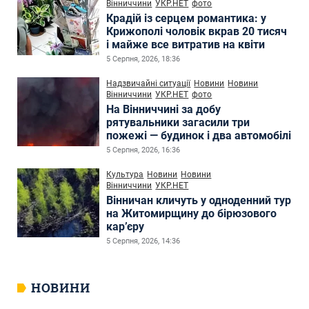
Вінниччини
УКР.НЕТ
фото
Крадій із серцем романтика: у
Крижополі чоловік вкрав 20 тисяч
і майже все витратив на квіти
5 Серпня, 2026, 18:36
Надзвичайні ситуації
Новини
Новини
Вінниччини
УКР.НЕТ
фото
На Вінниччині за добу
рятувальники загасили три
пожежі — будинок і два автомобілі
5 Серпня, 2026, 16:36
Культура
Новини
Новини
Вінниччини
УКР.НЕТ
Вінничан кличуть у одноденний тур
на Житомирщину до бірюзового
кар’єру
5 Серпня, 2026, 14:36
НОВИНИ