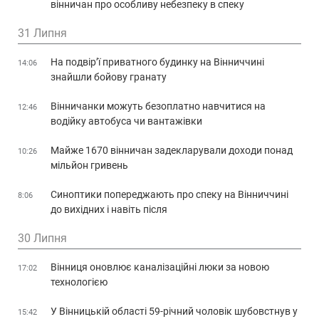
вінничан про особливу небезпеку в спеку
31 Липня
На подвір’ї приватного будинку на Вінниччині
14:06
знайшли бойову гранату
Вінничанки можуть безоплатно навчитися на
12:46
водійку автобуса чи вантажівки
Майже 1670 вінничан задекларували доходи понад
10:26
мільйон гривень
Синоптики попереджають про спеку на Вінниччині
8:06
до вихідних і навіть після
30 Липня
Вінниця оновлює каналізаційні люки за новою
17:02
технологією
У Вінницькій області 59-річний чоловік шубовстнув у
15:42