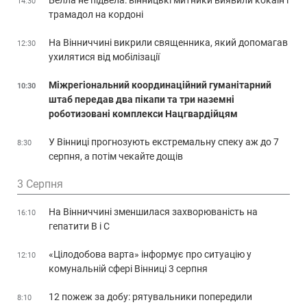
14:30
трамадол на кордоні
На Вінниччині викрили священника, який допомагав
12:30
ухилятися від мобілізації
Міжрегіональний координаційний гуманітарний
10:30
штаб передав два пікапи та три наземні
роботизовані комплекси Нацгвардійцям
У Вінниці прогнозують екстремальну спеку аж до 7
8:30
серпня, а потім чекайте дощів
3 Серпня
На Вінниччині зменшилася захворюваність на
16:10
гепатити В і С
«Цілодобова варта» інформує про ситуацію у
12:10
комунальній сфері Вінниці 3 серпня
12 пожеж за добу: рятувальники попередили
8:10