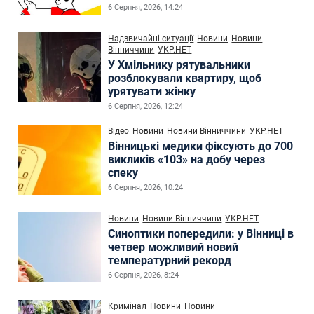
6 Серпня, 2026, 14:24
Надзвичайні ситуації
Новини
Новини
Вінниччини
УКР.НЕТ
У Хмільнику рятувальники
розблокували квартиру, щоб
урятувати жінку
6 Серпня, 2026, 12:24
Відео
Новини
Новини Вінниччини
УКР.НЕТ
Вінницькі медики фіксують до 700
викликів «103» на добу через
спеку
6 Серпня, 2026, 10:24
Новини
Новини Вінниччини
УКР.НЕТ
Синоптики попередили: у Вінниці в
четвер можливий новий
температурний рекорд
6 Серпня, 2026, 8:24
Кримінал
Новини
Новини