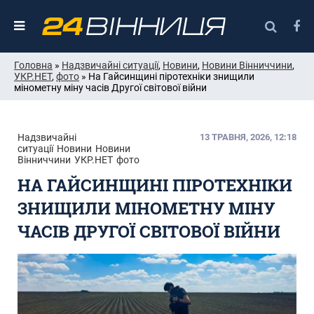
Головна
»
Надзвичайні ситуації
,
Новини
,
Новини Вінниччини
,
УКР.НЕТ
,
фото
» На Гайсинщині піротехніки знищили
мінометну міну часів Другої світової війни
Надзвичайні
13 ТРАВНЯ, 2026, 12:18
ситуації
Новини
Новини
Вінниччини
УКР.НЕТ
фото
НА ГАЙСИНЩИНІ ПІРОТЕХНІКИ
ЗНИЩИЛИ МІНОМЕТНУ МІНУ
ЧАСІВ ДРУГОЇ СВІТОВОЇ ВІЙНИ