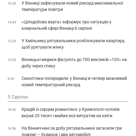
У Вінниці зафіксували новий рекорд максимальної
16:24
температури повітря
«Цілодобова варта» інформує про ситуацію у
14:24
комунальній сфері Вінниці 6 серпня
У Хмільнику рятувальники розблокували квартиру,
12:24
щоб урятувати жінку
Вінницькі медики фіксують до 700 викликів «103» на
10:24
добу через спеку
Синоптики попередили: у Вінниці в четвер можливий
8:24
новий температурний рекорд
5 Серпня
Крадій із серцем романтика: у Крижополі чоловік
18:36
вкрав 20 тисяч і майже все витратив на квіти
На Вінниччині за добу рятувальники загасили три
16:36
пожежі — будинок і два автомобілі