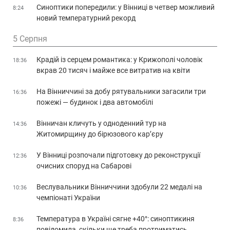
Синоптики попередили: у Вінниці в четвер можливий
8:24
новий температурний рекорд
5 Серпня
Крадій із серцем романтика: у Крижополі чоловік
18:36
вкрав 20 тисяч і майже все витратив на квіти
На Вінниччині за добу рятувальники загасили три
16:36
пожежі — будинок і два автомобілі
Вінничан кличуть у одноденний тур на
14:36
Житомирщину до бірюзового кар’єру
У Вінниці розпочали підготовку до реконструкції
12:36
очисних споруд на Сабарові
Веслувальники Вінниччини здобули 22 медалі на
10:36
чемпіонаті України
Температура в Україні сягне +40°: синоптикиня
8:36
повідомила, скільки ще треба протриматись