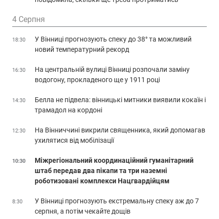
4 Серпня
У Вінниці прогнозують спеку до 38° та можливий
18:30
новий температурний рекорд
На центральній вулиці Вінниці розпочали заміну
16:30
водогону, прокладеного ще у 1911 році
Белла не підвела: вінницькі митники виявили кокаїн і
14:30
трамадол на кордоні
На Вінниччині викрили священника, який допомагав
12:30
ухилятися від мобілізації
Міжрегіональний координаційний гуманітарний
10:30
штаб передав два пікапи та три наземні
роботизовані комплекси Нацгвардійцям
У Вінниці прогнозують екстремальну спеку аж до 7
8:30
серпня, а потім чекайте дощів