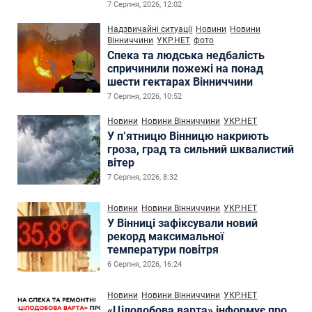
7 Серпня, 2026, 12:02
Надзвичайні ситуації
Новини
Новини
Вінниччини
УКР.НЕТ
фото
Спека та людська недбалість
спричинили пожежі на понад
шести гектарах Вінниччини
7 Серпня, 2026, 10:52
Новини
Новини Вінниччини
УКР.НЕТ
У п’ятницю Вінницю накриють
гроза, град та сильний шквалистий
вітер
7 Серпня, 2026, 8:32
Новини
Новини Вінниччини
УКР.НЕТ
У Вінниці зафіксували новий
рекорд максимальної
температури повітря
6 Серпня, 2026, 16:24
Новини
Новини Вінниччини
УКР.НЕТ
«Цілодобова варта» інформує про