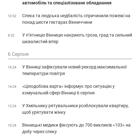
автомобіль та спеціалізоване обладнання
Спека та людська недбалість спричинили пожежі на
10:52
понад шести гектарах Вінниччини
У п’ятницю Вінницю накриють гроза, град та сильний
8:32
шквалистий вітер
6 Серпня
У Вінниці зафіксували новий рекорд максимальної
16:24
температури повітря
«Цілодобова варта» інформує про ситуацію у
14:24
комунальній сфері Вінниці 6 серпня
У Хмільнику рятувальники розблокували квартиру,
12:24
щоб урятувати жінку
Вінницькі медики фіксують до 700 викликів «103» на
10:24
добу через спеку