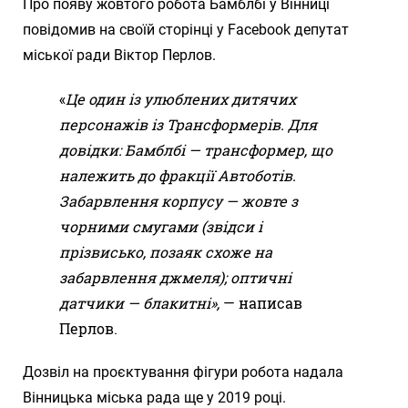
Про появу жовтого робота Бамблбі у Вінниці
повідомив на своїй сторінці у Facebook депутат
міської ради Віктор Перлов.
«
Це один із улюблених дитячих
персонажів із Трансформерів. Для
довідки: Бамблбі — трансформер, що
належить до фракції Автоботів.
Забарвлення корпусу — жовте з
чорними смугами (звідси і
прізвисько, позаяк схоже на
забарвлення джмеля); оптичні
датчики — блакитні»,
— написав
Перлов.
Дозвіл на проєктування фігури робота надала
Вінницька міська рада ще у 2019 році.