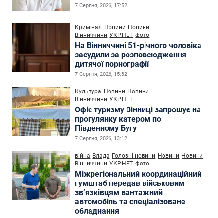
7 Серпня, 2026, 17:52
Кримінал
Новини
Новини
Вінниччини
УКР.НЕТ
фото
На Вінниччині 51-річного чоловіка
засудили за розповсюдження
дитячої порнографії
7 Серпня, 2026, 15:32
Культура
Новини
Новини
Вінниччини
УКР.НЕТ
Офіс туризму Вінниці запрошує на
прогулянку катером по
Південному Бугу
7 Серпня, 2026, 13:12
війна
Влада
Головні новини
Новини
Новини
Вінниччини
УКР.НЕТ
фото
Міжрегіональний координаційний
гумштаб передав військовим
зв’язківцям вантажний
автомобіль та спеціалізоване
обладнання