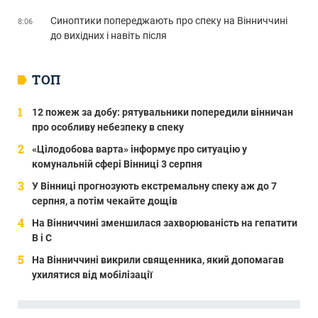
Синоптики попереджають про спеку на Вінниччині
8:06
до вихідних і навіть після
ТОП
12 пожеж за добу: рятувальники попередили вінничан
про особливу небезпеку в спеку
«Цілодобова варта» інформує про ситуацію у
комунальній сфері Вінниці 3 серпня
У Вінниці прогнозують екстремальну спеку аж до 7
серпня, а потім чекайте дощів
На Вінниччині зменшилася захворюваність на гепатити
В і С
На Вінниччині викрили священника, який допомагав
ухилятися від мобілізації