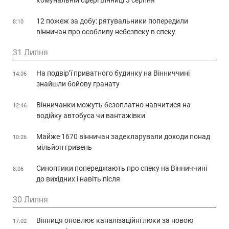
12 пожеж за добу: рятувальники попередили
8:10
вінничан про особливу небезпеку в спеку
31 Липня
На подвір’ї приватного будинку на Вінниччині
14:06
знайшли бойову гранату
Вінничанки можуть безоплатно навчитися на
12:46
водійку автобуса чи вантажівки
Майже 1670 вінничан задекларували доходи понад
10:26
мільйон гривень
Синоптики попереджають про спеку на Вінниччині
8:06
до вихідних і навіть після
30 Липня
Вінниця оновлює каналізаційні люки за новою
17:02