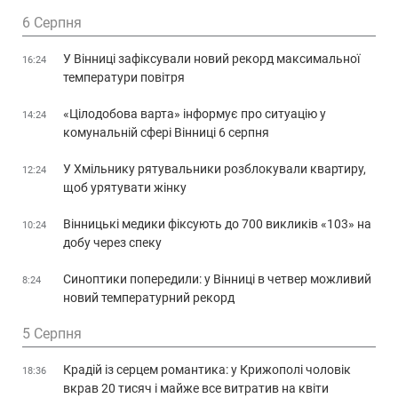
6 Серпня
У Вінниці зафіксували новий рекорд максимальної
16:24
температури повітря
«Цілодобова варта» інформує про ситуацію у
14:24
комунальній сфері Вінниці 6 серпня
У Хмільнику рятувальники розблокували квартиру,
12:24
щоб урятувати жінку
Вінницькі медики фіксують до 700 викликів «103» на
10:24
добу через спеку
Синоптики попередили: у Вінниці в четвер можливий
8:24
новий температурний рекорд
5 Серпня
Крадій із серцем романтика: у Крижополі чоловік
18:36
вкрав 20 тисяч і майже все витратив на квіти