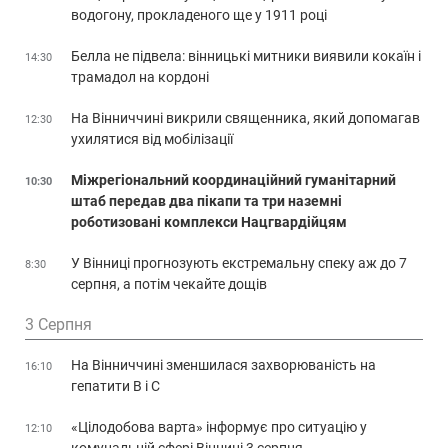
водогону, прокладеного ще у 1911 році
Белла не підвела: вінницькі митники виявили кокаїн і
14:30
трамадол на кордоні
На Вінниччині викрили священника, який допомагав
12:30
ухилятися від мобілізації
Міжрегіональний координаційний гуманітарний
10:30
штаб передав два пікапи та три наземні
роботизовані комплекси Нацгвардійцям
У Вінниці прогнозують екстремальну спеку аж до 7
8:30
серпня, а потім чекайте дощів
3 Серпня
На Вінниччині зменшилася захворюваність на
16:10
гепатити В і С
«Цілодобова варта» інформує про ситуацію у
12:10
комунальній сфері Вінниці 3 серпня