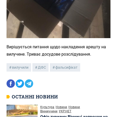
Вирішується питання щодо накладення арешту на
вилучене. Триває досудове розслідування.
вилучили
ДФС
фальсифікат
ОСТАННІ НОВИНИ
Культура
Новини
Новини
Вінниччини
УКР.НЕТ
Офіс туризму Вінниці запрошує на