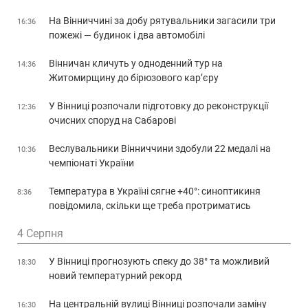
На Вінниччині за добу рятувальники загасили три
16:36
пожежі — будинок і два автомобілі
Вінничан кличуть у одноденний тур на
14:36
Житомирщину до бірюзового кар’єру
У Вінниці розпочали підготовку до реконструкції
12:36
очисних споруд на Сабарові
Веслувальники Вінниччини здобули 22 медалі на
10:36
чемпіонаті України
Температура в Україні сягне +40°: синоптикиня
8:36
повідомила, скільки ще треба протриматись
4 Серпня
У Вінниці прогнозують спеку до 38° та можливий
18:30
новий температурний рекорд
На центральній вулиці Вінниці розпочали заміну
16:30