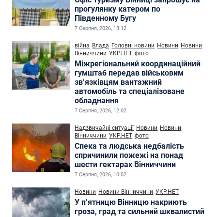
прогулянку катером по
Південному Бугу
7 Серпня, 2026, 13:12
війна
Влада
Головні новини
Новини
Новини
Вінниччини
УКР.НЕТ
фото
Міжрегіональний координаційний
гумштаб передав військовим
зв’язківцям вантажний
автомобіль та спеціалізоване
обладнання
7 Серпня, 2026, 12:02
Надзвичайні ситуації
Новини
Новини
Вінниччини
УКР.НЕТ
фото
Спека та людська недбалість
спричинили пожежі на понад
шести гектарах Вінниччини
7 Серпня, 2026, 10:52
Новини
Новини Вінниччини
УКР.НЕТ
У п’ятницю Вінницю накриють
гроза, град та сильний шквалистий