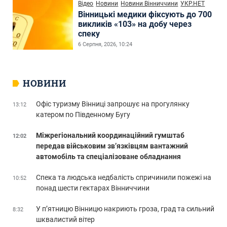
Відео
Новини
Новини Вінниччини
УКР.НЕТ
Вінницькі медики фіксують до 700
викликів «103» на добу через
спеку
6 Серпня, 2026, 10:24
НОВИНИ
Офіс туризму Вінниці запрошує на прогулянку
13:12
катером по Південному Бугу
Міжрегіональний координаційний гумштаб
12:02
передав військовим зв’язківцям вантажний
автомобіль та спеціалізоване обладнання
Спека та людська недбалість спричинили пожежі на
10:52
понад шести гектарах Вінниччини
У п’ятницю Вінницю накриють гроза, град та сильний
8:32
шквалистий вітер