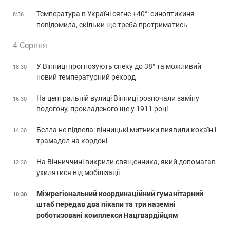
Температура в Україні сягне +40°: синоптикиня
8:36
повідомила, скільки ще треба протриматись
4 Серпня
У Вінниці прогнозують спеку до 38° та можливий
18:30
новий температурний рекорд
На центральній вулиці Вінниці розпочали заміну
16:30
водогону, прокладеного ще у 1911 році
Белла не підвела: вінницькі митники виявили кокаїн і
14:30
трамадол на кордоні
На Вінниччині викрили священника, який допомагав
12:30
ухилятися від мобілізації
Міжрегіональний координаційний гуманітарний
10:30
штаб передав два пікапи та три наземні
роботизовані комплекси Нацгвардійцям