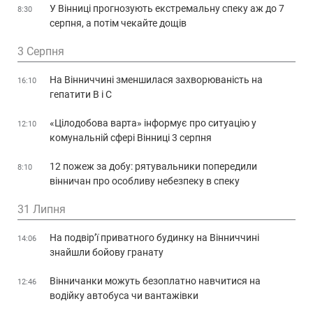
У Вінниці прогнозують екстремальну спеку аж до 7
8:30
серпня, а потім чекайте дощів
3 Серпня
На Вінниччині зменшилася захворюваність на
16:10
гепатити В і С
«Цілодобова варта» інформує про ситуацію у
12:10
комунальній сфері Вінниці 3 серпня
12 пожеж за добу: рятувальники попередили
8:10
вінничан про особливу небезпеку в спеку
31 Липня
На подвір’ї приватного будинку на Вінниччині
14:06
знайшли бойову гранату
Вінничанки можуть безоплатно навчитися на
12:46
водійку автобуса чи вантажівки