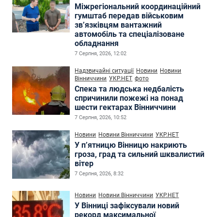
Міжрегіональний координаційний
гумштаб передав військовим
зв’язківцям вантажний
автомобіль та спеціалізоване
обладнання
7 Серпня, 2026, 12:02
Надзвичайні ситуації
Новини
Новини
Вінниччини
УКР.НЕТ
фото
Спека та людська недбалість
спричинили пожежі на понад
шести гектарах Вінниччини
7 Серпня, 2026, 10:52
Новини
Новини Вінниччини
УКР.НЕТ
У п’ятницю Вінницю накриють
гроза, град та сильний шквалистий
вітер
7 Серпня, 2026, 8:32
Новини
Новини Вінниччини
УКР.НЕТ
У Вінниці зафіксували новий
рекорд максимальної