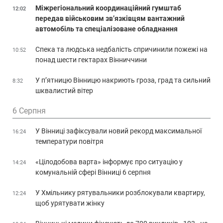
Міжрегіональний координаційний гумштаб
12:02
передав військовим зв’язківцям вантажний
автомобіль та спеціалізоване обладнання
Спека та людська недбалість спричинили пожежі на
10:52
понад шести гектарах Вінниччини
У п’ятницю Вінницю накриють гроза, град та сильний
8:32
шквалистий вітер
6 Серпня
У Вінниці зафіксували новий рекорд максимальної
16:24
температури повітря
«Цілодобова варта» інформує про ситуацію у
14:24
комунальній сфері Вінниці 6 серпня
У Хмільнику рятувальники розблокували квартиру,
12:24
щоб урятувати жінку