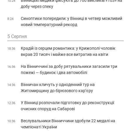
Вінницькі медики фіксують до 700 викликів «103» на
10:24
добу через спеку
Синоптики попередили: у Вінниці в четвер можливий
8:24
новий температурний рекорд
5 Серпня
Крадій із серцем романтика: у Крижополі чоловік
18:36
вкрав 20 тисяч і майже все витратив на квіти
На Вінниччині за добу рятувальники загасили три
16:36
пожежі — будинок і два автомобілі
Вінничан кличуть у одноденний тур на
14:36
Житомирщину до бірюзового кар’єру
У Вінниці розпочали підготовку до реконструкції
12:36
очисних споруд на Сабарові
Веслувальники Вінниччини здобули 22 медалі на
10:36
чемпіонаті України