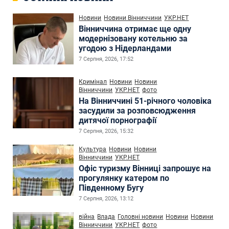
Новини
Новини Вінниччини
УКР.НЕТ
Вінниччина отримає ще одну
модернізовану котельню за
угодою з Нідерландами
7 Серпня, 2026, 17:52
Кримінал
Новини
Новини
Вінниччини
УКР.НЕТ
фото
На Вінниччині 51-річного чоловіка
засудили за розповсюдження
дитячої порнографії
7 Серпня, 2026, 15:32
Культура
Новини
Новини
Вінниччини
УКР.НЕТ
Офіс туризму Вінниці запрошує на
прогулянку катером по
Південному Бугу
7 Серпня, 2026, 13:12
війна
Влада
Головні новини
Новини
Новини
Вінниччини
УКР.НЕТ
фото