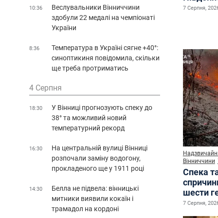
Веслувальники Вінниччини
10:36
7 Серпня, 2026
здобули 22 медалі на чемпіонаті
України
Температура в Україні сягне +40°:
8:36
синоптикиня повідомила, скільки
ще треба протриматись
4 Серпня
У Вінниці прогнозують спеку до
18:30
38° та можливий новий
температурний рекорд
На центральній вулиці Вінниці
16:30
Надзвичайні
розпочали заміну водогону,
Вінниччини
прокладеного ще у 1911 році
Спека т
спричин
Белла не підвела: вінницькі
14:30
шести г
митники виявили кокаїн і
7 Серпня, 2026
трамадол на кордоні