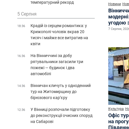
температурний рекорд
Новини
Нов
Вінничч
5 Серпня
модерні
угодою 
Крадій із серцем романтика: у
18:36
7 Серпня, 2026
Крижополі чоловік вкрав 20
тисяч і майже все витратив на
квіти
На Вінниччині за добу
16:36
рятувальники загасили три
пожежі — будинок і два
автомобілі
Вінничан кличуть у одноденний
14:36
тур на Житомирщину до
бірюзового кар’єру
Культура
Н
У Вінниці розпочали підготовку
12:36
Офіс ту
до реконструкції очисних споруд
на прог
на Сабарові
Південн