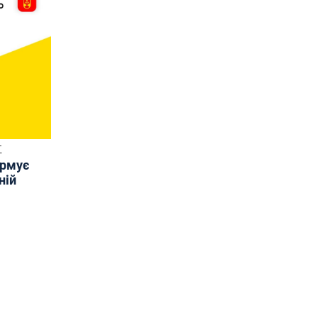
Т
ормує
ній