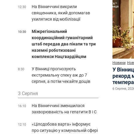
На Вінниччині викрили
12:30
священника, який допомагав
ухилятися від мобілізації
Міжрегіональний
10:30
координаційний гуманітарний
штаб передав два пікапи та три
наземні роботизовані
комплекси Нацгвардійцям
Новини
Нов
У Вінниці прогнозують
У Вінниц
8:30
екстремальну спеку аж до 7
рекорд 
серпня, а потім чекайте дощів
темпера
6 Серпня, 2026
3 Серпня
На Вінниччині зменшилася
16:10
захворюваність на гепатити В і С
«Цілодобова варта» інформує
12:10
про ситуацію у комунальній сфері