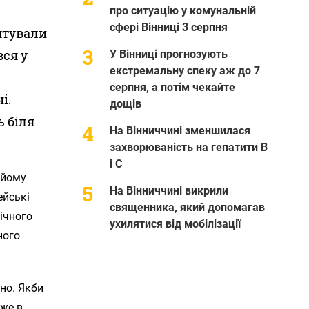
про ситуацію у комунальній
сфері Вінниці 3 серпня
рятували
вся у
У Вінниці прогнозують
екстремальну спеку аж до 7
серпня, а потім чекайте
і.
дощів
ь біля
На Вінниччині зменшилася
захворюваність на гепатити В
і С
 йому
На Вінниччині викрили
ейські
священника, який допомагав
ічного
ухилятися від мобілізації
ного
сно. Якби
дже в