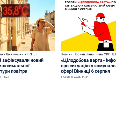
ини Вінниччини
УКР.НЕТ
Новини
Новини Вінниччини
УКР.НЕ
і зафіксували новий
«Цілодобова варта» інф
максимальної
про ситуацію у комуналь
тури повітря
сфері Вінниці 6 серпня
, 16:24
6 Серпня, 2026, 14:24