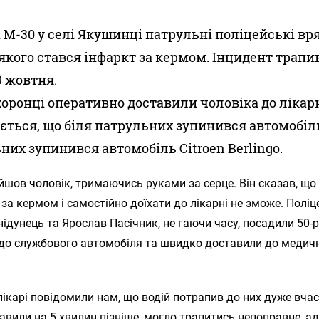
і М-30 у селі Якушинці патрульні поліцейські в
в якого стався інфаркт за кермом. Інцидент трапи
9 жовтня.
оронці оперативно доставили чоловіка до лікарн
ється, що біля патрульних зупинився автомобіл
них зупинився автомобіль Citroen Berlingo.
йшов чоловік, тримаючись руками за серце. Він сказав, що
 за кермом і самостійно доїхати до лікарні не зможе. Поліц
ідунець та Ярослав Пасічник, не гаючи часу, посадили 50-р
 до службового автомобіля та швидко доставили до медич
лікарі повідомили нам, що водій потрапив до них дуже вча
авили на 5 хвилин пізніше, могло трапитись непоправне, а