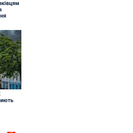
язківцям
а
ння
Т
риють