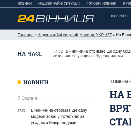
НОВИНИ
НАДЗВИЧАЙНІ СИТУАЦІЇ
ГОЛОВНІ НОВИНИ
КРИ
8 СЕРПНЯ
Головна
»
Надзвичайні ситуації
,
Новини
,
УКР.НЕТ
» На Вінн
17:52
Вінниччина отримає ще одну мод
НА ЧАСІ:
котельню за угодою з Нідерландами
НОВИНИ
Надзвичайн
НА 
7 Серпня
ВРЯ
Вінниччина отримає ще одну
17:52
модернізовану котельню за
СТА
угодою з Нідерландами