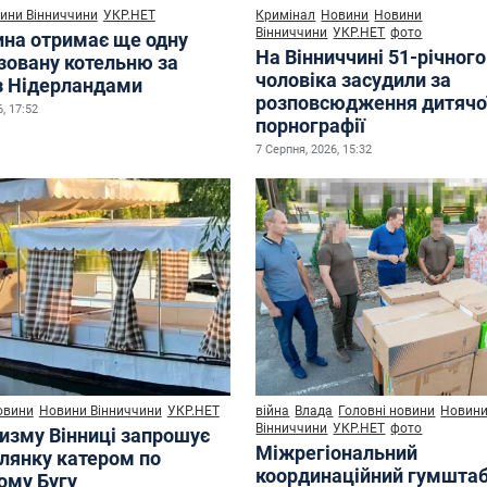
ини Вінниччини
УКР.НЕТ
Кримінал
Новини
Новини
Вінниччини
УКР.НЕТ
фото
ина отримає ще одну
На Вінниччині 51-річного
зовану котельню за
чоловіка засудили за
з Нідерландами
розповсюдження дитячо
, 17:52
порнографії
7 Серпня, 2026, 15:32
овини
Новини Вінниччини
УКР.НЕТ
війна
Влада
Головні новини
Новин
Вінниччини
УКР.НЕТ
фото
ризму Вінниці запрошує
Міжрегіональний
улянку катером по
координаційний гумшта
ому Бугу