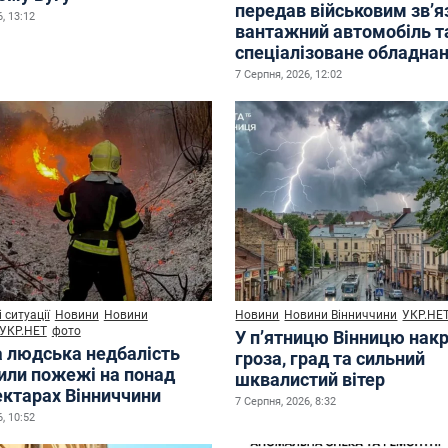
передав військовим зв’
, 13:12
вантажний автомобіль т
спеціалізоване обладна
7 Серпня, 2026, 12:02
 ситуації
Новини
Новини
Новини
Новини Вінниччини
УКР.НЕ
УКР.НЕТ
фото
У п’ятницю Вінницю нак
а людська недбалість
гроза, град та сильний
или пожежі на понад
шквалистий вітер
ектарах Вінниччини
7 Серпня, 2026, 8:32
, 10:52