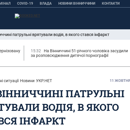
МІНАЛ
COVID-19
ВЛАДА
НОВИНИ ВІННИЧЧИНИ
КОНТАКТИ
иччині патрульні врятували водія, в якого стався інфаркт
ернізовану
15:32
На Вінниччині 51-річного чоловіка засудили
за розповсюдження дитячої порнографії
і ситуації
Новини
УКР.НЕТ
11 ЖОВТНЯ,
ВІННИЧЧИНІ ПАТРУЛЬНІ
ТУВАЛИ ВОДІЯ, В ЯКОГО
ВСЯ ІНФАРКТ