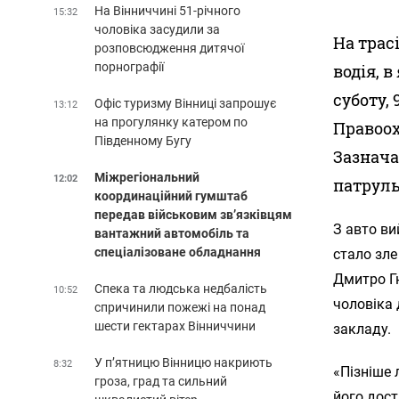
На Вінниччині 51-річного
15:32
чоловіка засудили за
На трас
розповсюдження дитячої
порнографії
водія, 
суботу, 
Офіс туризму Вінниці запрошує
13:12
на прогулянку катером по
Правоох
Південному Бугу
Зазнача
Міжрегіональний
12:02
патруль
координаційний гумштаб
передав військовим зв’язківцям
З авто ви
вантажний автомобіль та
спеціалізоване обладнання
стало зле
Дмитро Гн
Спека та людська недбалість
10:52
чоловіка
спричинили пожежі на понад
шести гектарах Вінниччини
закладу.
У п’ятницю Вінницю накриють
8:32
«Пізніше 
гроза, град та сильний
його дост