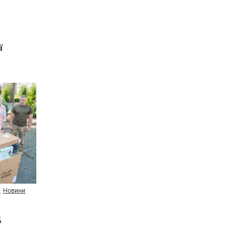
ї
и
Новини
б