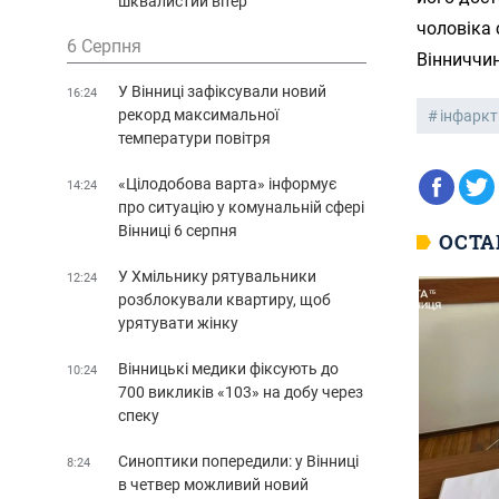
шквалистий вітер
чоловіка 
6 Серпня
Вінниччин
У Вінниці зафіксували новий
16:24
рекорд максимальної
інфаркт
температури повітря
«Цілодобова варта» інформує
14:24
про ситуацію у комунальній сфері
Вінниці 6 серпня
ОСТА
У Хмільнику рятувальники
12:24
розблокували квартиру, щоб
урятувати жінку
Вінницькі медики фіксують до
10:24
700 викликів «103» на добу через
спеку
Синоптики попередили: у Вінниці
8:24
в четвер можливий новий