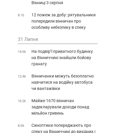
Вінниці 3 серпня
12 пожеж за добу: рятувальники
8:10
попередили вінничан про
особливу небезпеку в спеку
31 Липня
На подвір’ї приватного будинку
14:06
на Вінниччині знайшли бойову
гранату
Вінничанки можуть безоплатно
12:46
навчитися на водійку автобуса
чи вантажівки
Майже 1670 вінничан
10:26
задекларували доходи понад
мільйон гривень
Синоптики попереджають про
8:06
спеку на Вінниччині до вихідних і