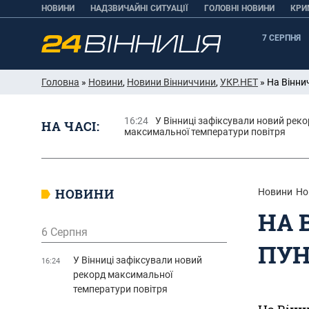
НОВИНИ
НАДЗВИЧАЙНІ СИТУАЦІЇ
ГОЛОВНІ НОВИНИ
КРИ
7 СЕРПНЯ
Головна
»
Новини
,
Новини Вінниччини
,
УКР.НЕТ
» На Вінни
16:24
У Вінниці зафіксували новий рек
НА ЧАСІ:
максимальної температури повітря
НОВИНИ
Новини
Но
НА 
6 Серпня
ПУН
У Вінниці зафіксували новий
16:24
рекорд максимальної
температури повітря