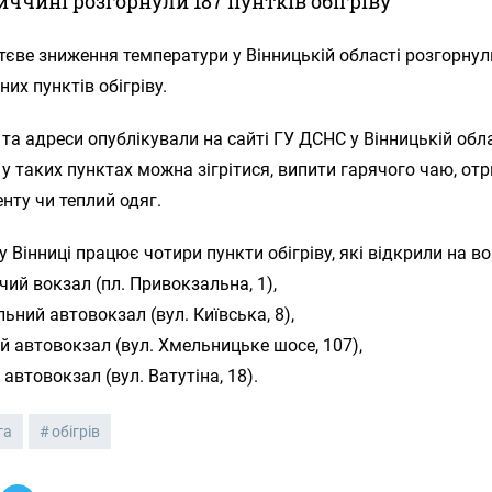
иччині розгорнули 187 пунтків обігріву
тєве зниження температури у Вінницькій області розгорнул
них пунктів обігріву.
к та адреси опублікували на сайті ГУ ДСНС у Вінницькій обла
у таких пунктах можна зігрітися, випити гарячого чаю, от
ту чи теплий одяг.
у Вінниці працює чотири пункти обігріву, які відкрили на в
чий вокзал (пл. Привокзальна, 1),
ьний автовокзал (вул. Київська, 8),
й автовокзал (вул. Хмельницьке шосе, 107),
 автовокзал (вул. Ватутіна, 18).
га
обігрів