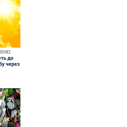
КР.НЕТ
ють до
бу через