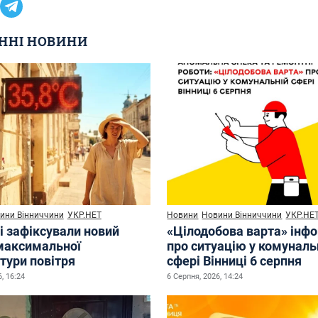
ННІ НОВИНИ
ини Вінниччини
УКР.НЕТ
Новини
Новини Вінниччини
УКР.НЕ
і зафіксували новий
«Цілодобова варта» інф
максимальної
про ситуацію у комуналь
тури повітря
сфері Вінниці 6 серпня
, 16:24
6 Серпня, 2026, 14:24