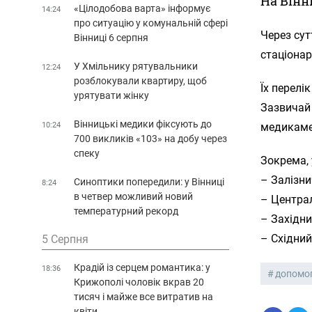
На Вінн
«Цілодобова варта» інформує
14:24
про ситуацію у комунальній сфері
Через сут
Вінниці 6 серпня
стаціонар
У Хмільнику рятувальники
12:24
розблокували квартиру, щоб
Їх перелі
урятувати жінку
Зазвичай 
Вінницькі медики фіксують до
10:24
медикамен
700 викликів «103» на добу через
спеку
Зокрема, 
– Залізни
Синоптики попередили: у Вінниці
8:24
в четвер можливий новий
– Централ
температурний рекорд
– Західни
– Східний
5 Серпня
Крадій із серцем романтика: у
18:36
допомо
Крижополі чоловік вкрав 20
тисяч і майже все витратив на
квіти