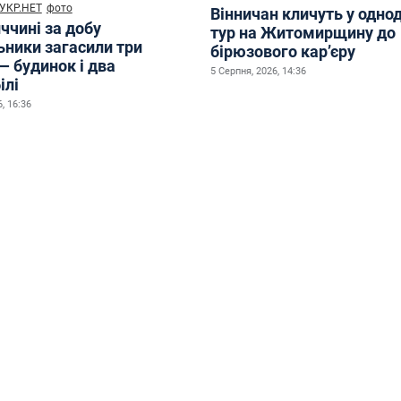
УКР.НЕТ
фото
Вінничан кличуть у одно
ччині за добу
тур на Житомирщину до
ьники загасили три
бірюзового кар’єру
— будинок і два
5 Серпня, 2026, 14:36
ілі
, 16:36