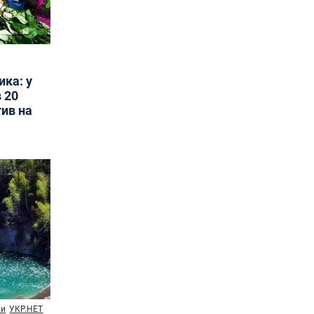
ика: у
 20
тив на
ни
УКР.НЕТ