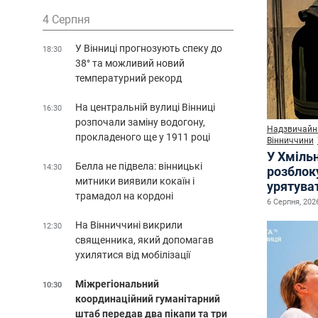
4 Серпня
У Вінниці прогнозують спеку до
18:30
38° та можливий новий
температурний рекорд
На центральній вулиці Вінниці
16:30
розпочали заміну водогону,
Надзвичайні
прокладеного ще у 1911 році
Вінниччини
У Хміль
Белла не підвела: вінницькі
14:30
розблок
митники виявили кокаїн і
урятува
трамадол на кордоні
6 Серпня, 2026
На Вінниччині викрили
12:30
священника, який допомагав
ухилятися від мобілізації
Міжрегіональний
10:30
координаційний гуманітарний
штаб передав два пікапи та три