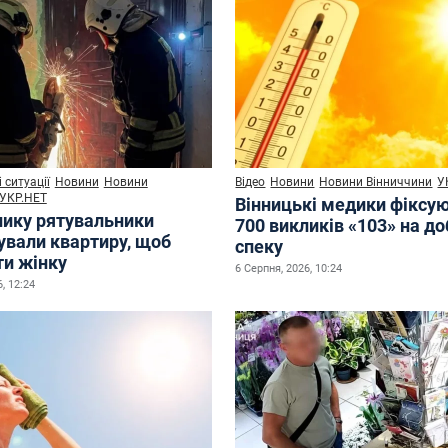
 ситуації
Новини
Новини
Відео
Новини
Новини Вінниччини
У
УКР.НЕТ
Вінницькі медики фіксу
нику рятувальники
700 викликів «103» на до
ували квартиру, щоб
спеку
ти жінку
6 Серпня, 2026, 10:24
, 12:24