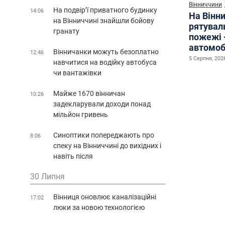
Вінниччини
На подвір’ї приватного будинку
14:06
На Вінни
на Вінниччині знайшли бойову
рятувал
гранату
пожежі 
автомоб
Вінничанки можуть безоплатно
12:46
5 Серпня, 2026
навчитися на водійку автобуса
чи вантажівки
Майже 1670 вінничан
10:26
задекларували доходи понад
мільйон гривень
Синоптики попереджають про
8:06
спеку на Вінниччині до вихідних і
навіть після
30 Липня
Вінниця оновлює каналізаційні
17:02
люки за новою технологією