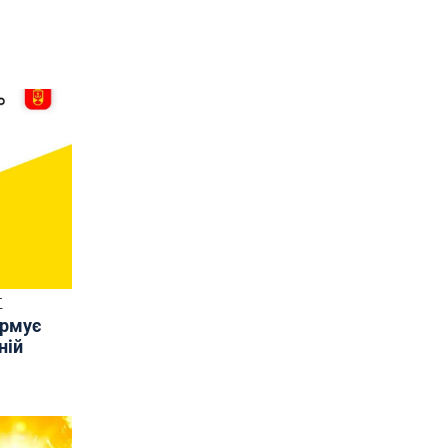
Т
ормує
ній