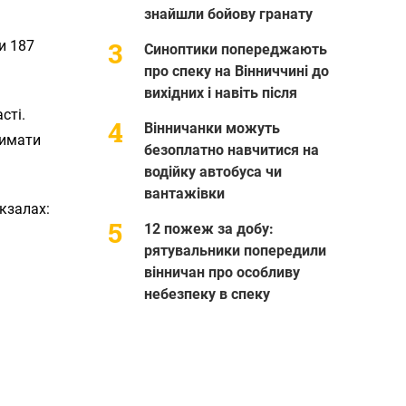
знайшли бойову гранату
и 187
Синоптики попереджають
про спеку на Вінниччині до
вихідних і навіть після
сті.
Вінничанки можуть
римати
безоплатно навчитися на
водійку автобуса чи
вантажівки
окзалах:
12 пожеж за добу:
рятувальники попередили
вінничан про особливу
небезпеку в спеку