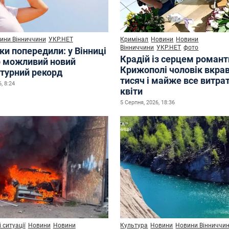
ини Вінниччини
УКР.НЕТ
Кримінал
Новини
Новини
Вінниччини
УКР.НЕТ
фото
ки попередили: у Вінниці
Крадій із серцем романт
р можливий новий
Крижополі чоловік вкрав
турний рекорд
тисяч і майже все витра
, 8:24
квіти
5 Серпня, 2026, 18:36
 ситуації
Новини
Новини
Культура
Новини
Новини Вінниччи