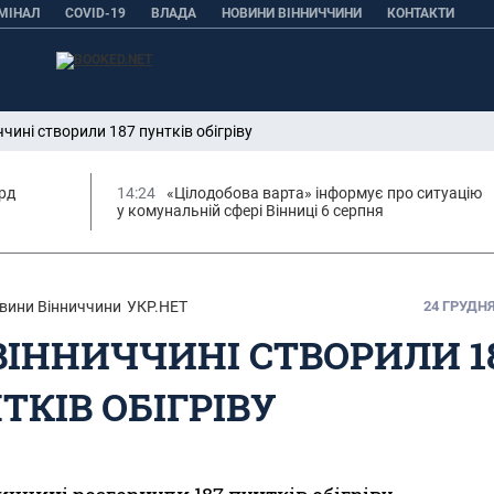
МІНАЛ
COVID-19
ВЛАДА
НОВИНИ ВІННИЧЧИНИ
КОНТАКТИ
ччині створили 187 пунтків обігріву
орд
14:24
«Цілодобова варта» інформує про ситуацію
у комунальній сфері Вінниці 6 серпня
вини Вінниччини
УКР.НЕТ
24 ГРУДНЯ,
ВІННИЧЧИНІ СТВОРИЛИ 1
ТКІВ ОБІГРІВУ