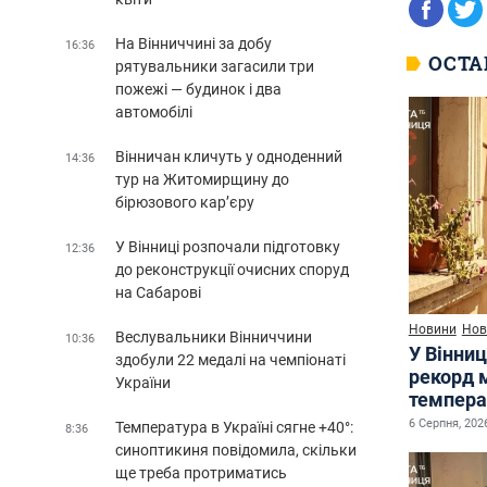
На Вінниччині за добу
16:36
ОСТА
рятувальники загасили три
пожежі — будинок і два
автомобілі
Вінничан кличуть у одноденний
14:36
тур на Житомирщину до
бірюзового кар’єру
У Вінниці розпочали підготовку
12:36
до реконструкції очисних споруд
на Сабарові
Новини
Нов
Веслувальники Вінниччини
10:36
У Вінниц
здобули 22 медалі на чемпіонаті
рекорд 
України
темпера
6 Серпня, 2026
Температура в Україні сягне +40°:
8:36
синоптикиня повідомила, скільки
ще треба протриматись