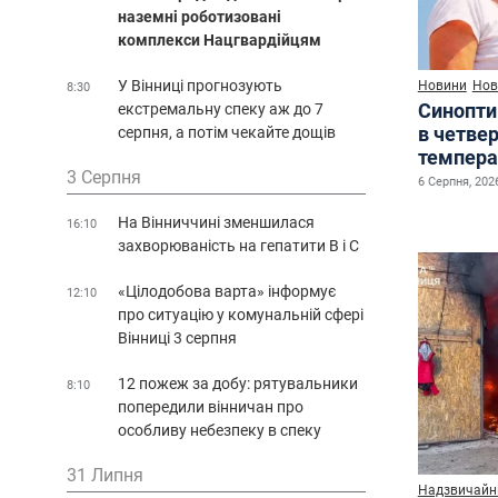
наземні роботизовані
комплекси Нацгвардійцям
У Вінниці прогнозують
Новини
Нов
8:30
Синопти
екстремальну спеку аж до 7
в четве
серпня, а потім чекайте дощів
темпера
3 Серпня
6 Серпня, 2026
На Вінниччині зменшилася
16:10
захворюваність на гепатити В і С
«Цілодобова варта» інформує
12:10
про ситуацію у комунальній сфері
Вінниці 3 серпня
12 пожеж за добу: рятувальники
8:10
попередили вінничан про
особливу небезпеку в спеку
31 Липня
Надзвичайні