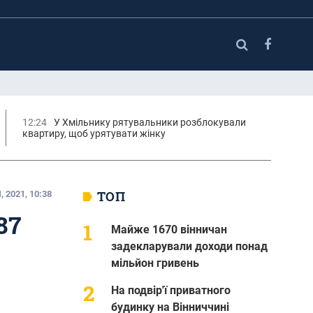
12:24
У Хмільнику рятувальники розблокували
квартиру, щоб урятувати жінку
ТОП
 2021, 10:38
87
Майже 1670 вінничан
задекларували доходи понад
мільйон гривень
На подвір'ї приватного
будинку на Вінниччині