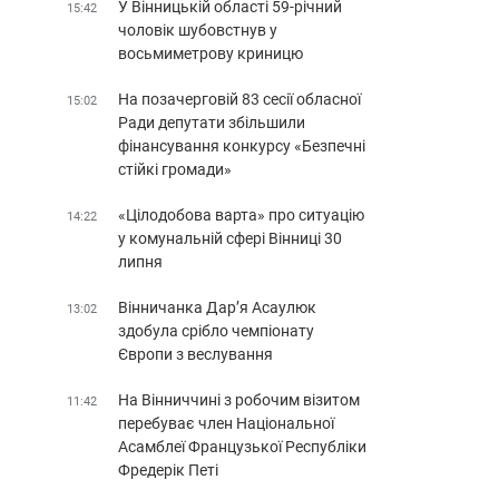
У Вінницькій області 59-річний
15:42
чоловік шубовстнув у
восьмиметрову криницю
На позачерговій 83 сесії обласної
15:02
Ради депутати збільшили
фінансування конкурсу «Безпечні
стійкі громади»
«Цілодобова варта» про ситуацію
14:22
у комунальній сфері Вінниці 30
липня
Вінничанка Дар’я Асаулюк
13:02
здобула срібло чемпіонату
Європи з веслування
На Вінниччині з робочим візитом
11:42
перебуває член Національної
Асамблеї Французької Республіки
Фредерік Петі