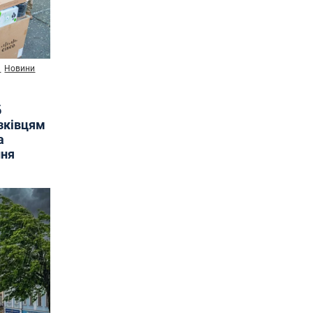
и
Новини
б
язківцям
а
ння