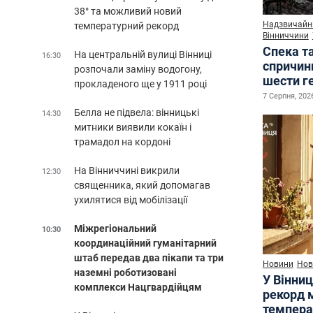
38° та можливий новий
Надзвичайні
температурний рекорд
Вінниччини
Спека т
На центральній вулиці Вінниці
16:30
спричин
розпочали заміну водогону,
шести г
прокладеного ще у 1911 році
7 Серпня, 2026
Белла не підвела: вінницькі
14:30
митники виявили кокаїн і
трамадол на кордоні
На Вінниччині викрили
12:30
священника, який допомагав
ухилятися від мобілізації
Міжрегіональний
10:30
координаційний гуманітарний
штаб передав два пікапи та три
Новини
Нов
наземні роботизовані
У Вінниц
комплекси Нацгвардійцям
рекорд 
темпера