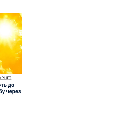
КР.НЕТ
ють до
бу через