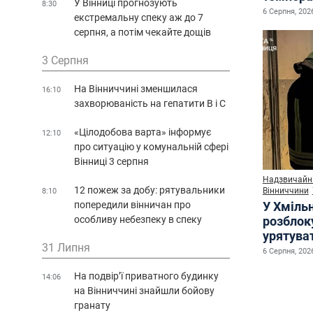
У Вінниці прогнозують
8:30
6 Серпня, 2026
екстремальну спеку аж до 7
серпня, а потім чекайте дощів
3 Серпня
На Вінниччині зменшилася
16:10
захворюваність на гепатити В і С
«Цілодобова варта» інформує
12:10
про ситуацію у комунальній сфері
Вінниці 3 серпня
Надзвичайні
12 пожеж за добу: рятувальники
Вінниччини
8:10
попередили вінничан про
У Хміль
особливу небезпеку в спеку
розблок
урятува
31 Липня
6 Серпня, 2026
На подвір’ї приватного будинку
14:06
на Вінниччині знайшли бойову
гранату