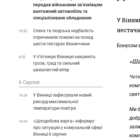
передав військовим зв’язківцям
вантажний автомобіль та
спеціалізоване обладнання
У Вінни
нестача кр
Спека та людська недбалість
10:52
спричинили пожежі на понад
шести гектарах Вінниччини
Бонусом в
У п’ятницю Вінницю накриють
8:32
«Ша
гроза, град та сильний
шквалистий вітер
Чоти
6 Серпня
комп
свят
У Вінниці зафіксували новий
16:24
рекорд максимальної
температури повітря
Ми б
добр
«Цілодобова варта» інформує
14:24
зали
про ситуацію у комунальній сфері
Вінниці 6 серпня
комп