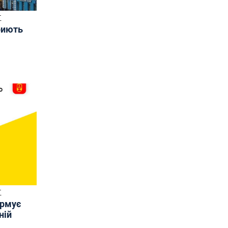
Т
риють
Т
ормує
ній