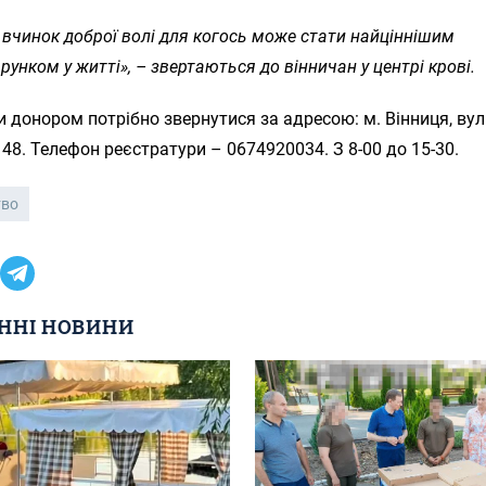
вчинок доброї волі для когось може стати найціннішим
рунком у житті», – звертаються до вінничан у центрі крові.
 донором потрібно звернутися за адресою: м. Вінниця, ву
48. Телефон реєстратури – 0674920034. З 8-00 до 15-30.
тво
ННІ НОВИНИ