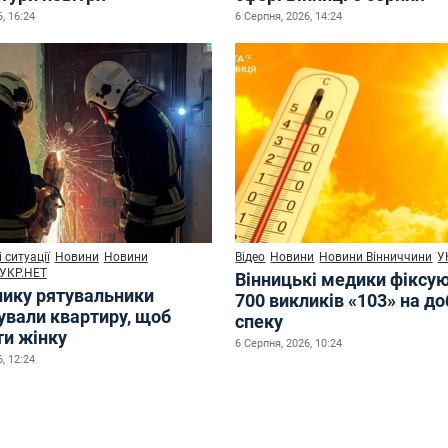
, 16:24
6 Серпня, 2026, 14:24
 ситуації
Новини
Новини
Відео
Новини
Новини Вінниччини
У
УКР.НЕТ
Вінницькі медики фіксу
нику рятувальники
700 викликів «103» на до
ували квартиру, щоб
спеку
ти жінку
6 Серпня, 2026, 10:24
, 12:24