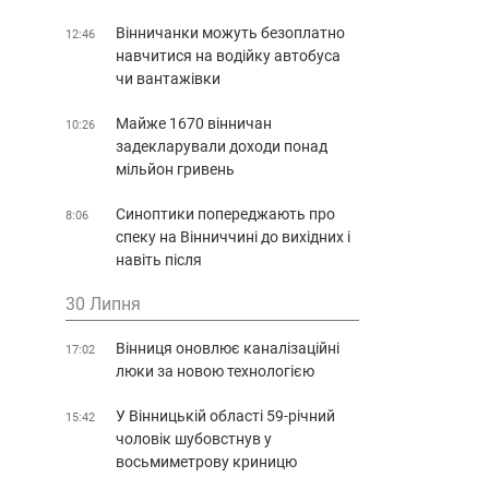
Вінничанки можуть безоплатно
12:46
навчитися на водійку автобуса
чи вантажівки
Майже 1670 вінничан
10:26
задекларували доходи понад
мільйон гривень
Синоптики попереджають про
8:06
спеку на Вінниччині до вихідних і
навіть після
30 Липня
Вінниця оновлює каналізаційні
17:02
люки за новою технологією
У Вінницькій області 59-річний
15:42
чоловік шубовстнув у
восьмиметрову криницю