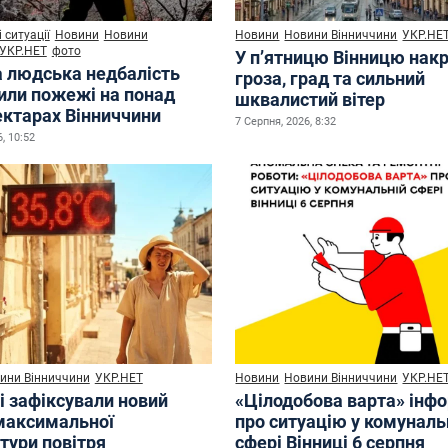
 ситуації
Новини
Новини
Новини
Новини Вінниччини
УКР.НЕ
УКР.НЕТ
фото
У п’ятницю Вінницю нак
а людська недбалість
гроза, град та сильний
или пожежі на понад
шквалистий вітер
ектарах Вінниччини
7 Серпня, 2026, 8:32
, 10:52
ини Вінниччини
УКР.НЕТ
Новини
Новини Вінниччини
УКР.НЕ
і зафіксували новий
«Цілодобова варта» інф
максимальної
про ситуацію у комуналь
тури повітря
сфері Вінниці 6 серпня