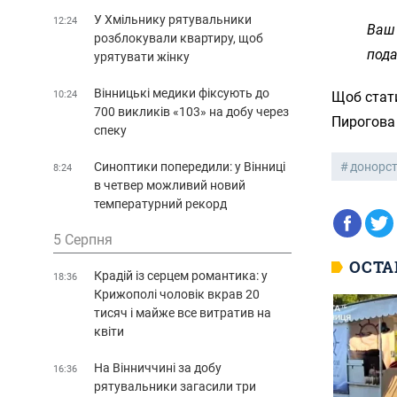
У Хмільнику рятувальники
12:24
Ваш 
розблокували квартиру, щоб
пода
урятувати жінку
Вінницькі медики фіксують до
10:24
Щоб стати
700 викликів «103» на добу через
Пирогова 
спеку
Синоптики попередили: у Вінниці
донорс
8:24
в четвер можливий новий
температурний рекорд
5 Серпня
ОСТА
Крадій із серцем романтика: у
18:36
Крижополі чоловік вкрав 20
тисяч і майже все витратив на
квіти
На Вінниччині за добу
16:36
рятувальники загасили три