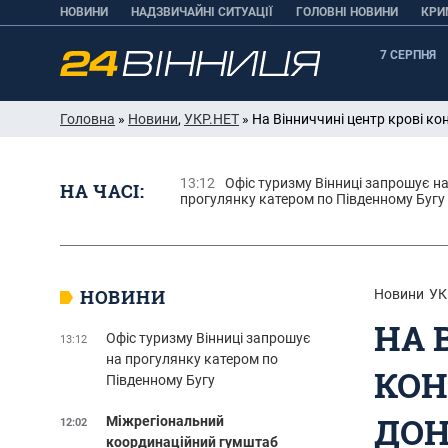
НОВИНИ
НАДЗВИЧАЙНІ СИТУАЦІЇ
ГОЛОВНІ НОВИНИ
КРИ
7 СЕРПНЯ
Головна
»
Новини
,
УКР.НЕТ
» На Вінниччині центр крові ко
13:12
Офіс туризму Вінниці запрошує н
НА ЧАСІ:
прогулянку катером по Південному Бугу
НОВИНИ
Новини
УК
НА 
Офіс туризму Вінниці запрошує
13:12
на прогулянку катером по
КОН
Південному Бугу
ДОН
Міжрегіональний
12:02
координаційний гумштаб