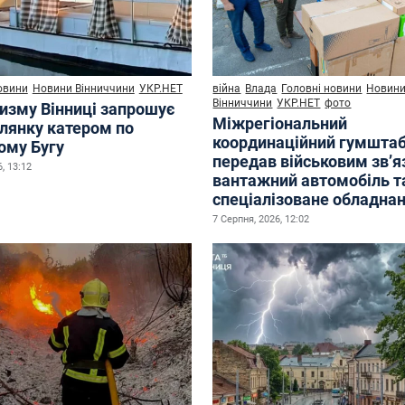
овини
Новини Вінниччини
УКР.НЕТ
війна
Влада
Головні новини
Новин
Вінниччини
УКР.НЕТ
фото
ризму Вінниці запрошує
Міжрегіональний
улянку катером по
координаційний гумшта
ому Бугу
передав військовим зв’
, 13:12
вантажний автомобіль т
спеціалізоване обладна
7 Серпня, 2026, 12:02