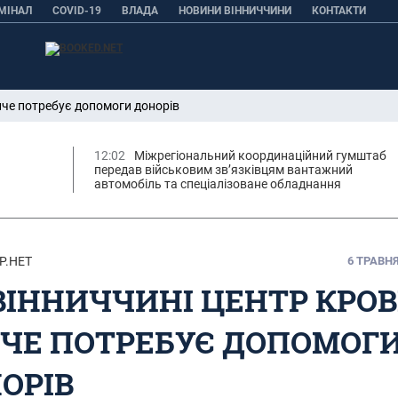
МІНАЛ
COVID-19
ВЛАДА
НОВИНИ ВІННИЧЧИНИ
КОНТАКТИ
нче потребує допомоги донорів
12:02
Міжрегіональний координаційний гумштаб
а
передав військовим зв’язківцям вантажний
автомобіль та спеціалізоване обладнання
Р.НЕТ
6 ТРАВНЯ,
ВІННИЧЧИНІ ЦЕНТР КРОВ
ЧЕ ПОТРЕБУЄ ДОПОМОГ
ОРІВ