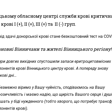
цькому обласному центрі служби крові критичн
ові І (+), ІІ (+), ІІІ (+) та II (-) груп.
ід здачі донорської крові стане безкоштовний тест на COVI
новні Вінничани та жителі Вінницького регіону!
ри довгих вихідних спустошили запаси еритроцитовмісних
онентів крові Вінницького центру крові. А попереду знову
кові дні…
езмежно віримо у Вашу чуйність, сподіваємось на Вашу
озичливість і маємо надію, що щирість Вашого серця і душі
шать у біді нужденного (тобто хворого, що потребує трансфу
онентів крові).