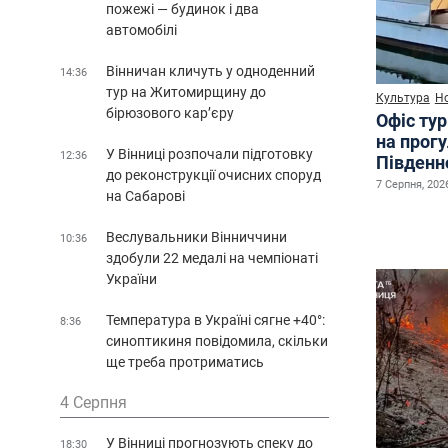
пожежі — будинок і два
автомобілі
Вінничан кличуть у одноденний
14:36
тур на Житомирщину до
Культура
Н
бірюзового кар’єру
Офіс ту
на прог
У Вінниці розпочали підготовку
12:36
Південн
до реконструкції очисних споруд
7 Серпня, 2026
на Сабарові
Веслувальники Вінниччини
10:36
здобули 22 медалі на чемпіонаті
України
Температура в Україні сягне +40°:
8:36
синоптикиня повідомила, скільки
ще треба протриматись
4 Серпня
У Вінниці прогнозують спеку до
18:30