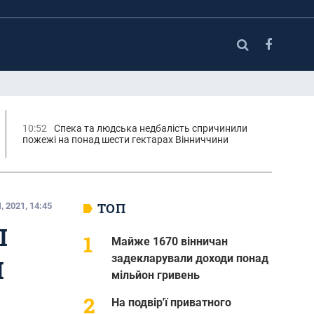
10:52
Спека та людська недбалість спричинили
пожежі на понад шести гектарах Вінниччини
ТОП
 2021, 14:45
І
Майже 1670 вінничан
задекларували доходи понад
И
мільйон гривень
На подвір'ї приватного