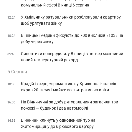
комунальній сфері Вінниці 6 серпня
У Хмільнику рятувальники розблокували квартиру,
12:24
щоб урятувати жінку
Вінницькі медики фіксують до 700 викликів «103» на
10:24
добу через спеку
Синоптики попередили: у Вінниці в четвер можливий
8:24
новий температурний рекорд
5 Серпня
Крадій із серцем романтика: у Крижополі чоловік
18:36
вкрав 20 тисяч і майже все витратив на квіти
На Вінниччині за добу рятувальники загасили три
16:36
пожежі — будинок і два автомобілі
Вінничан кличуть у одноденний тур на
14:36
Житомирщину до бірюзового кар’єру