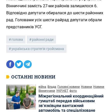
Вінниччині замість 27-ми районів залишилося 6.
Відповідно депутати обиралася до шести районних
рад. Головами усіх шести райрад депутати обрали
представників УСГ.
голова
районні ради
українська стратегія гройсмана
ОСТАННІ НОВИНИ
війна
Влада
Головні новини
Новини
Новини
Вінниччини
УКР.НЕТ
фото
Міжрегіональний координаційний
гумштаб передав військовим
зв’язківцям вантажний
автомобіль та спеціалізоване