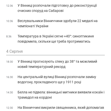
У Вінниці розпочали підготовку до реконструкції
12:36
очисних споруд на Сабарові
Веслувальники Вінниччини здобули 22 медалі на
10:36
чемпіонаті України
Температура в Україні сягне +40°: синоптикиня
8:36
повідомила, скільки ще треба протриматись
4 Серпня
У Вінниці прогнозують спеку до 38° та можливий
18:30
новий температурний рекорд
На центральній вулиці Вінниці розпочали заміну
16:30
водогону, прокладеного ще у 1911 році
Белла не підвела: вінницькі митники виявили кокаїн і
14:30
трамадол на кордоні
На Вінниччині викрили священника, який допомагав
12:30