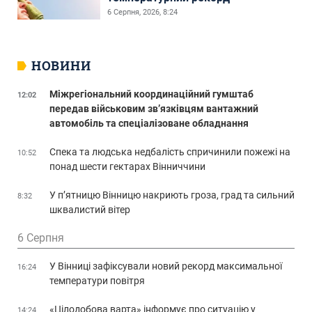
6 Серпня, 2026, 8:24
НОВИНИ
Міжрегіональний координаційний гумштаб
12:02
передав військовим зв’язківцям вантажний
автомобіль та спеціалізоване обладнання
Спека та людська недбалість спричинили пожежі на
10:52
понад шести гектарах Вінниччини
У п’ятницю Вінницю накриють гроза, град та сильний
8:32
шквалистий вітер
6 Серпня
У Вінниці зафіксували новий рекорд максимальної
16:24
температури повітря
«Цілодобова варта» інформує про ситуацію у
14:24