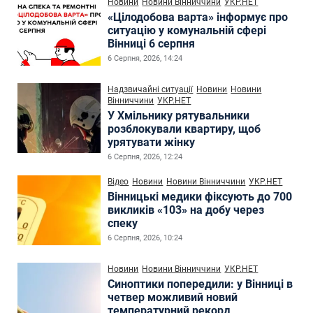
Новини
Новини Вінниччини
УКР.НЕТ
«Цілодобова варта» інформує про
ситуацію у комунальній сфері
Вінниці 6 серпня
6 Серпня, 2026, 14:24
Надзвичайні ситуації
Новини
Новини
Вінниччини
УКР.НЕТ
У Хмільнику рятувальники
розблокували квартиру, щоб
урятувати жінку
6 Серпня, 2026, 12:24
Відео
Новини
Новини Вінниччини
УКР.НЕТ
Вінницькі медики фіксують до 700
викликів «103» на добу через
спеку
6 Серпня, 2026, 10:24
Новини
Новини Вінниччини
УКР.НЕТ
Синоптики попередили: у Вінниці в
четвер можливий новий
температурний рекорд