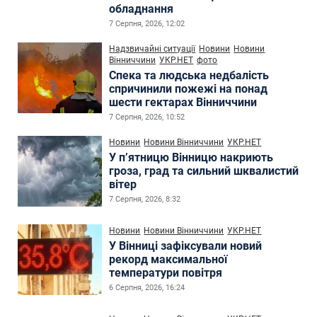
обладнання
7 Серпня, 2026, 12:02
Надзвичайні ситуації
Новини
Новини
Вінниччини
УКР.НЕТ
фото
Спека та людська недбалість
спричинили пожежі на понад
шести гектарах Вінниччини
7 Серпня, 2026, 10:52
Новини
Новини Вінниччини
УКР.НЕТ
У п’ятницю Вінницю накриють
гроза, град та сильний шквалистий
вітер
7 Серпня, 2026, 8:32
Новини
Новини Вінниччини
УКР.НЕТ
У Вінниці зафіксували новий
рекорд максимальної
температури повітря
6 Серпня, 2026, 16:24