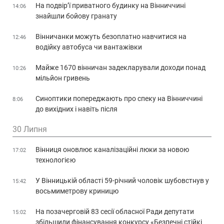
На подвір’ї приватного будинку на Вінниччині
14:06
знайшли бойову гранату
Вінничанки можуть безоплатно навчитися на
12:46
водійку автобуса чи вантажівки
Майже 1670 вінничан задекларували доходи понад
10:26
мільйон гривень
Синоптики попереджають про спеку на Вінниччині
8:06
до вихідних і навіть після
30 Липня
Вінниця оновлює каналізаційні люки за новою
17:02
технологією
У Вінницькій області 59-річний чоловік шубовстнув у
15:42
восьмиметрову криницю
На позачерговій 83 сесії обласної Ради депутати
15:02
збільшили фінансування конкурсу «Безпечні стійкі