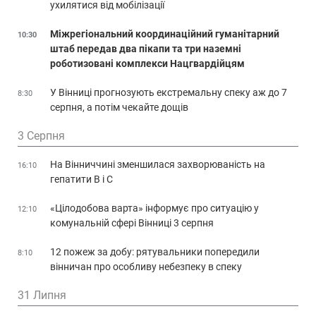
ухилятися від мобілізації
Міжрегіональний координаційний гуманітарний
10:30
штаб передав два пікапи та три наземні
роботизовані комплекси Нацгвардійцям
У Вінниці прогнозують екстремальну спеку аж до 7
8:30
серпня, а потім чекайте дощів
3 Серпня
На Вінниччині зменшилася захворюваність на
16:10
гепатити В і С
«Цілодобова варта» інформує про ситуацію у
12:10
комунальній сфері Вінниці 3 серпня
12 пожеж за добу: рятувальники попередили
8:10
вінничан про особливу небезпеку в спеку
31 Липня