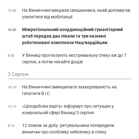
На Вінниччині викрили священника, який допомагав
12:30
ухилятися від мобілізації
Міжрегіональний координаційний гуманітарний
10:30
штаб передав два пікапи та три наземні
роботизовані комплекси Нацгвардійцям
У Вінниці прогнозують екстремальну спеку аж до 7
8:30
серпня, а потім чекайте дощів
3 Серпня
На Вінниччині зменшилася захворюваність на
16:10
гепатити В і С
«Цілодобова варта» інформує про ситуацію у
12:10
комунальній сфері Вінниці 3 серпня
12 пожеж за добу: рятувальники попередили
8:10
вінничан про особливу небезпеку в спеку