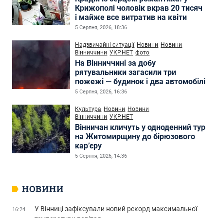
Крижополі чоловік вкрав 20 тисяч
і майже все витратив на квіти
5 Серпня, 2026, 18:36
Надзвичайні ситуації
Новини
Новини
Вінниччини
УКР.НЕТ
фото
На Вінниччині за добу
рятувальники загасили три
пожежі — будинок і два автомобілі
5 Серпня, 2026, 16:36
Культура
Новини
Новини
Вінниччини
УКР.НЕТ
Вінничан кличуть у одноденний тур
на Житомирщину до бірюзового
кар’єру
5 Серпня, 2026, 14:36
НОВИНИ
У Вінниці зафіксували новий рекорд максимальної
16:24