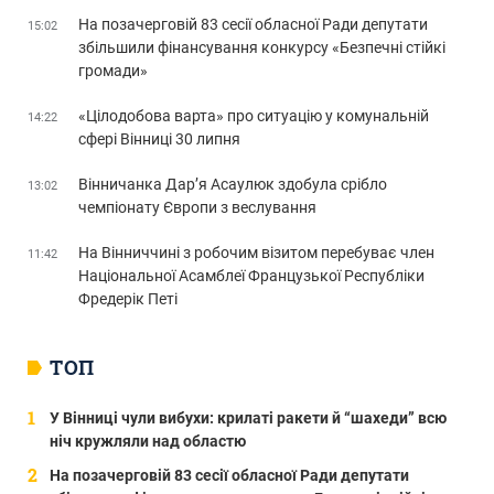
На позачерговій 83 сесії обласної Ради депутати
15:02
збільшили фінансування конкурсу «Безпечні стійкі
громади»
«Цілодобова варта» про ситуацію у комунальній
14:22
сфері Вінниці 30 липня
Вінничанка Дар’я Асаулюк здобула срібло
13:02
чемпіонату Європи з веслування
На Вінниччині з робочим візитом перебуває член
11:42
Національної Асамблеї Французької Республіки
Фредерік Петі
ТОП
У Вінниці чули вибухи: крилаті ракети й “шахеди” всю
ніч кружляли над областю
На позачерговій 83 сесії обласної Ради депутати