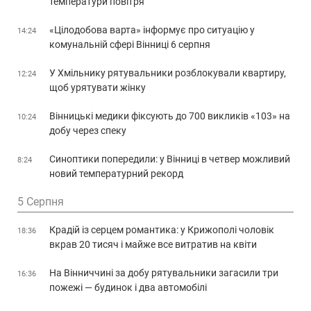
температури повітря
«Цілодобова варта» інформує про ситуацію у
14:24
комунальній сфері Вінниці 6 серпня
У Хмільнику рятувальники розблокували квартиру,
12:24
щоб урятувати жінку
Вінницькі медики фіксують до 700 викликів «103» на
10:24
добу через спеку
Синоптики попередили: у Вінниці в четвер можливий
8:24
новий температурний рекорд
5 Серпня
Крадій із серцем романтика: у Крижополі чоловік
18:36
вкрав 20 тисяч і майже все витратив на квіти
На Вінниччині за добу рятувальники загасили три
16:36
пожежі — будинок і два автомобілі