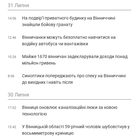
31 Липня
На подвір’ї приватного будинку на Вінниччині
14:06
знайшли бойову гранату
Вінничанки можуть безоплатно навчитися на
12:46
водійку автобуса чи вантажівки
Майже 1670 вінничан задекларували доходи понад
10:26
мільйон гривень
Синоптики попереджають про спеку на Вінниччині
8:06
до вихідних і навіть після
30 Липня
Вінниця оновлює каналізаційні люки за новою
17:02
технологією
У Вінницькій області 59-річний чоловік шубовстнув у
15:42
восьмиметрову криницю