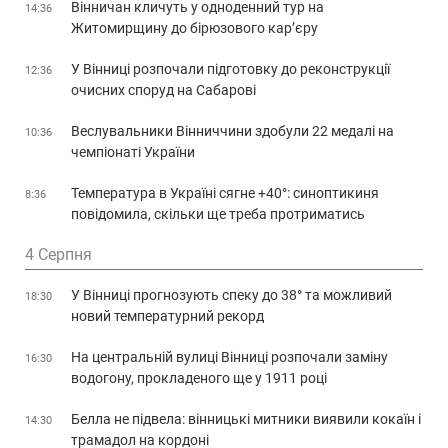
Вінничан кличуть у одноденний тур на
14:36
Житомирщину до бірюзового кар’єру
У Вінниці розпочали підготовку до реконструкції
12:36
очисних споруд на Сабарові
Веслувальники Вінниччини здобули 22 медалі на
10:36
чемпіонаті України
Температура в Україні сягне +40°: синоптикиня
8:36
повідомила, скільки ще треба протриматись
4 Серпня
У Вінниці прогнозують спеку до 38° та можливий
18:30
новий температурний рекорд
На центральній вулиці Вінниці розпочали заміну
16:30
водогону, прокладеного ще у 1911 році
Белла не підвела: вінницькі митники виявили кокаїн і
14:30
трамадол на кордоні