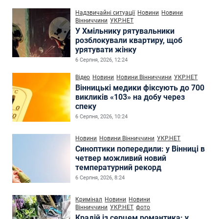
Надзвичайні ситуації
Новини
Новини
Вінниччини
УКР.НЕТ
У Хмільнику рятувальники
розблокували квартиру, щоб
урятувати жінку
6 Серпня, 2026, 12:24
Відео
Новини
Новини Вінниччини
УКР.НЕТ
Вінницькі медики фіксують до 700
викликів «103» на добу через
спеку
6 Серпня, 2026, 10:24
Новини
Новини Вінниччини
УКР.НЕТ
Синоптики попередили: у Вінниці в
четвер можливий новий
температурний рекорд
6 Серпня, 2026, 8:24
Кримінал
Новини
Новини
Вінниччини
УКР.НЕТ
фото
Крадій із серцем романтика: у