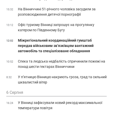
На Вінниччині 51-річного чоловіка засудили за
15:32
розповсюдження дитячої порнографії
Офіс туризму Вінниці запрошує на прогулянку
13:12
катером по Південному Бугу
Міжрегіональний координаційний гумштаб
12:02
передав військовим зв’язківцям вантажний
автомобіль та спеціалізоване обладнання
Спека та людська недбалість спричинили пожежі на
10:52
понад шести гектарах Вінниччини
У п’ятницю Вінницю накриють гроза, град та сильний
8:32
шквалистий вітер
6 Серпня
У Вінниці зафіксували новий рекорд максимальної
16:24
температури повітря