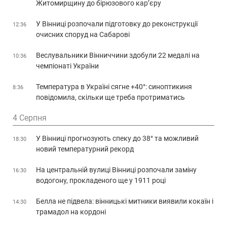
Житомирщину до бірюзового кар’єру
У Вінниці розпочали підготовку до реконструкції
12:36
очисних споруд на Сабарові
Веслувальники Вінниччини здобули 22 медалі на
10:36
чемпіонаті України
Температура в Україні сягне +40°: синоптикиня
8:36
повідомила, скільки ще треба протриматись
4 Серпня
У Вінниці прогнозують спеку до 38° та можливий
18:30
новий температурний рекорд
На центральній вулиці Вінниці розпочали заміну
16:30
водогону, прокладеного ще у 1911 році
Белла не підвела: вінницькі митники виявили кокаїн і
14:30
трамадол на кордоні