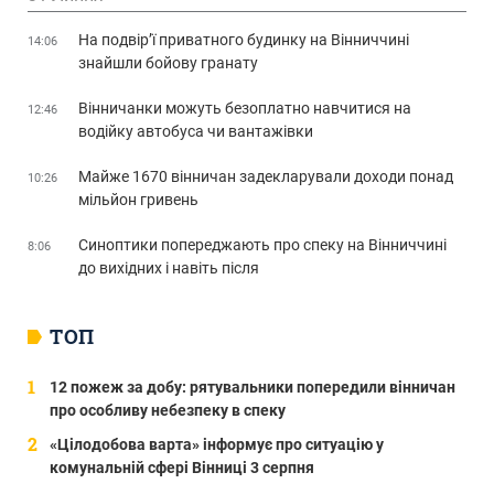
На подвір’ї приватного будинку на Вінниччині
14:06
знайшли бойову гранату
Вінничанки можуть безоплатно навчитися на
12:46
водійку автобуса чи вантажівки
Майже 1670 вінничан задекларували доходи понад
10:26
мільйон гривень
Синоптики попереджають про спеку на Вінниччині
8:06
до вихідних і навіть після
ТОП
12 пожеж за добу: рятувальники попередили вінничан
про особливу небезпеку в спеку
«Цілодобова варта» інформує про ситуацію у
комунальній сфері Вінниці 3 серпня