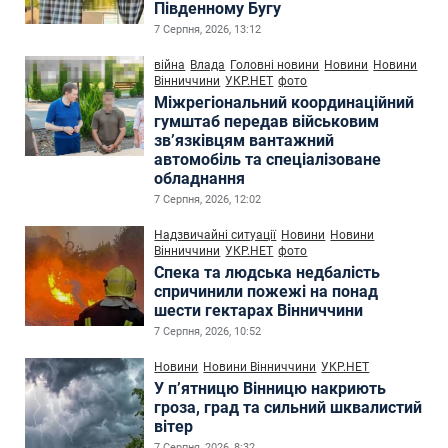
Південному Бугу
7 Серпня, 2026, 13:12
війна
Влада
Головні новини
Новини
Новини
Вінниччини
УКР.НЕТ
фото
Міжрегіональний координаційний
гумштаб передав військовим
зв’язківцям вантажний
автомобіль та спеціалізоване
обладнання
7 Серпня, 2026, 12:02
Надзвичайні ситуації
Новини
Новини
Вінниччини
УКР.НЕТ
фото
Спека та людська недбалість
спричинили пожежі на понад
шести гектарах Вінниччини
7 Серпня, 2026, 10:52
Новини
Новини Вінниччини
УКР.НЕТ
У п’ятницю Вінницю накриють
гроза, град та сильний шквалистий
вітер
7 Серпня, 2026, 8:32