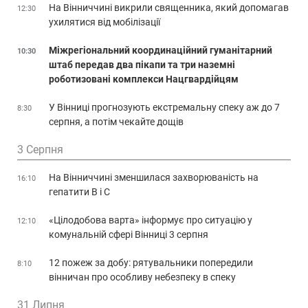
На Вінниччині викрили священника, який допомагав
12:30
ухилятися від мобілізації
Міжрегіональний координаційний гуманітарний
10:30
штаб передав два пікапи та три наземні
роботизовані комплекси Нацгвардійцям
У Вінниці прогнозують екстремальну спеку аж до 7
8:30
серпня, а потім чекайте дощів
3 Серпня
На Вінниччині зменшилася захворюваність на
16:10
гепатити В і С
«Цілодобова варта» інформує про ситуацію у
12:10
комунальній сфері Вінниці 3 серпня
12 пожеж за добу: рятувальники попередили
8:10
вінничан про особливу небезпеку в спеку
31 Липня