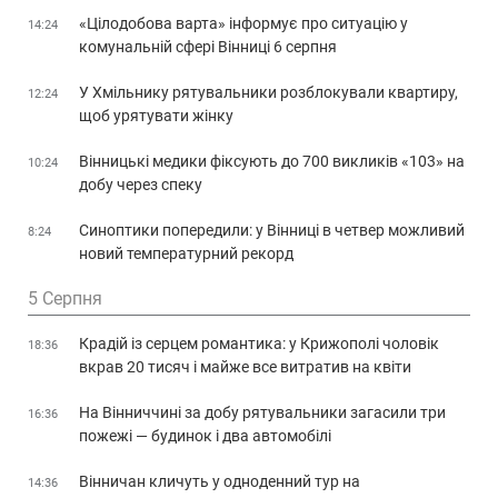
«Цілодобова варта» інформує про ситуацію у
14:24
комунальній сфері Вінниці 6 серпня
У Хмільнику рятувальники розблокували квартиру,
12:24
щоб урятувати жінку
Вінницькі медики фіксують до 700 викликів «103» на
10:24
добу через спеку
Синоптики попередили: у Вінниці в четвер можливий
8:24
новий температурний рекорд
5 Серпня
Крадій із серцем романтика: у Крижополі чоловік
18:36
вкрав 20 тисяч і майже все витратив на квіти
На Вінниччині за добу рятувальники загасили три
16:36
пожежі — будинок і два автомобілі
Вінничан кличуть у одноденний тур на
14:36