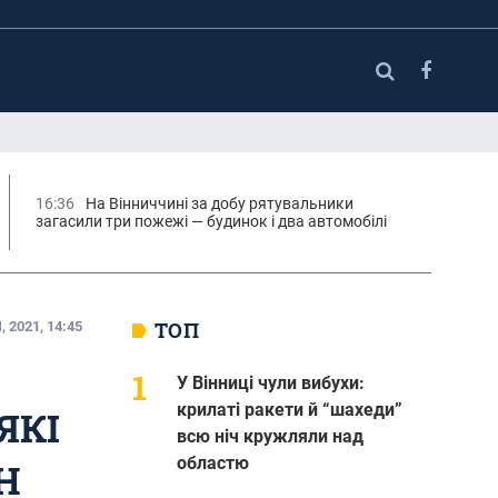
16:36
На Вінниччині за добу рятувальники
загасили три пожежі — будинок і два автомобілі
ТОП
 2021, 14:45
У Вінниці чули вибухи:
крилаті ракети й “шахеди”
ЯКІ
всю ніч кружляли над
областю
Н