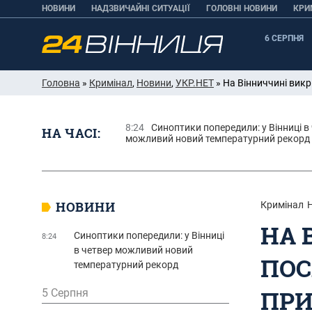
НОВИНИ
НАДЗВИЧАЙНІ СИТУАЦІЇ
ГОЛОВНІ НОВИНИ
КРИ
6 СЕРПНЯ
Головна
»
Кримінал
,
Новини
,
УКР.НЕТ
» На Вінниччині викр
8:24
Синоптики попередили: у Вінниці в
НА ЧАСІ:
можливий новий температурний рекорд
НОВИНИ
Кримінал
НА 
Синоптики попередили: у Вінниці
8:24
в четвер можливий новий
ПОС
температурний рекорд
ПРИ
5 Серпня