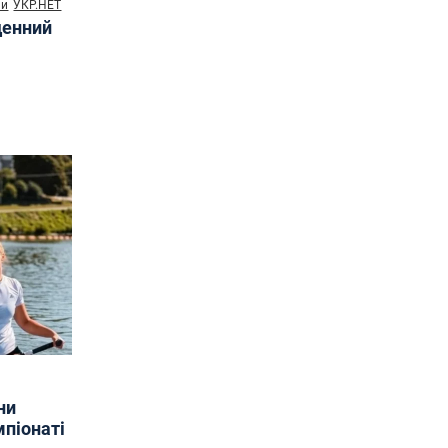
ни
УКР.НЕТ
денний
ни
мпіонаті