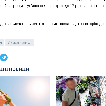
аній загрожує ув’язнення на строк до 12 років з конфіск
ідство вивчає причетність інших посадовців санаторію до
ал
Укрзалізниця
ННІ НОВИНИ