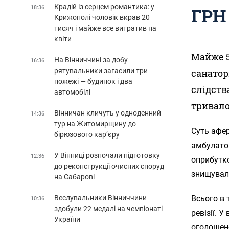
Крадій із серцем романтика: у
18:36
ГРН
Крижополі чоловік вкрав 20
тисяч і майже все витратив на
квіти
Майже 5
На Вінниччині за добу
16:36
рятувальники загасили три
санатор
пожежі — будинок і два
слідств
автомобілі
тривало
Вінничан кличуть у одноденний
14:36
тур на Житомирщину до
Суть афер
бірюзового кар’єру
амбулатор
У Вінниці розпочали підготовку
12:36
оприбутко
до реконструкції очисних споруд
знищувал
на Сабарові
Веслувальники Вінниччини
Всього в 
10:36
здобули 22 медалі на чемпіонаті
ревізії. 
України
оголошено