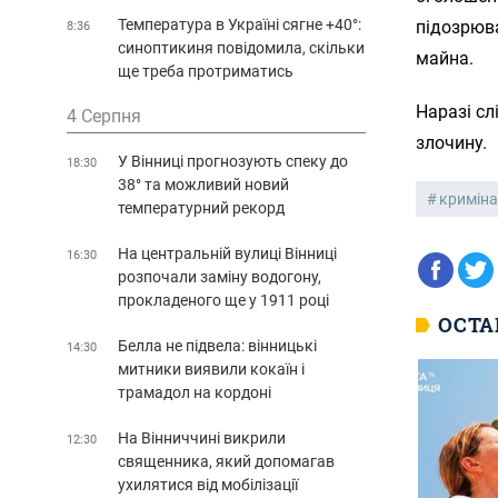
Температура в Україні сягне +40°:
підозрюв
8:36
синоптикиня повідомила, скільки
майна.
ще треба протриматись
Наразі сл
4 Серпня
злочину.
У Вінниці прогнозують спеку до
18:30
38° та можливий новий
кримін
температурний рекорд
На центральній вулиці Вінниці
16:30
розпочали заміну водогону,
прокладеного ще у 1911 році
ОСТА
Белла не підвела: вінницькі
14:30
митники виявили кокаїн і
трамадол на кордоні
На Вінниччині викрили
12:30
священника, який допомагав
ухилятися від мобілізації