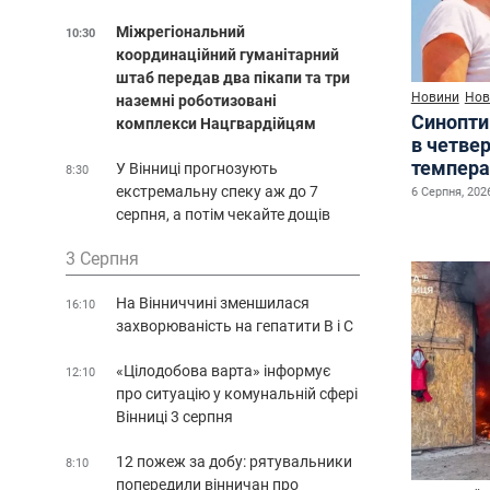
Міжрегіональний
10:30
координаційний гуманітарний
штаб передав два пікапи та три
Новини
Нов
наземні роботизовані
Синопти
комплекси Нацгвардійцям
в четве
темпера
У Вінниці прогнозують
8:30
екстремальну спеку аж до 7
6 Серпня, 2026
серпня, а потім чекайте дощів
3 Серпня
На Вінниччині зменшилася
16:10
захворюваність на гепатити В і С
«Цілодобова варта» інформує
12:10
про ситуацію у комунальній сфері
Вінниці 3 серпня
12 пожеж за добу: рятувальники
8:10
попередили вінничан про