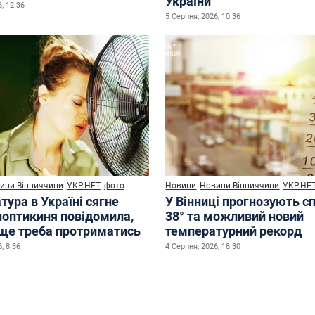
України
, 12:36
5 Серпня, 2026, 10:36
ини Вінниччини
УКР.НЕТ
фото
Новини
Новини Вінниччини
УКР.НЕ
ура в Україні сягне
У Вінниці прогнозують с
иноптикиня повідомила,
38° та можливий новий
 ще треба протриматись
температурний рекорд
, 8:36
4 Серпня, 2026, 18:30