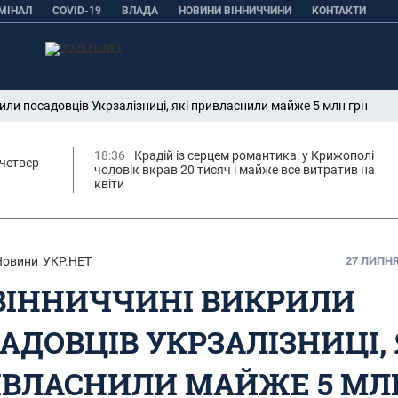
МІНАЛ
COVID-19
ВЛАДА
НОВИНИ ВІННИЧЧИНИ
КОНТАКТИ
или посадовців Укрзалізниці, які привласнили майже 5 млн грн
18:36
Крадій із серцем романтика: у Крижополі
 четвер
чоловік вкрав 20 тисяч і майже все витратив на
квіти
Новини
УКР.НЕТ
27 ЛИПНЯ,
ВІННИЧЧИНІ ВИКРИЛИ
АДОВЦІВ УКРЗАЛІЗНИЦІ, 
ВЛАСНИЛИ МАЙЖЕ 5 МЛ