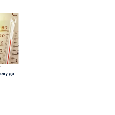
Т
пеку до