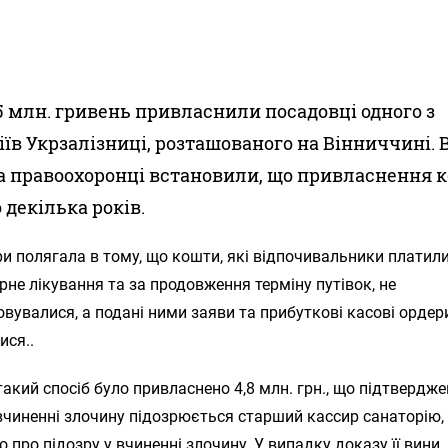
 млн. гривень привласнили посадовці одного з
іїв Укрзалізниці, розташованого на Вінниччині. В
а правоохоронці встановили, що привласнення 
 декілька років.
и полягала в тому, що кошти, які відпочивальники платили
не лікування та за продовження терміну путівок, не
вувалися, а подані ними заяви та прибуткові касові ордер
ися..
такий спосіб було привласнено 4,8 млн. грн., що підтвердж
У вчиненні злочину підозрюється старший кассир санаторію,
 про підозру у вчиненні злочину. У випадку доказу її вини,