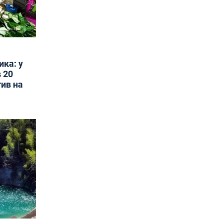
ика: у
 20
тив на