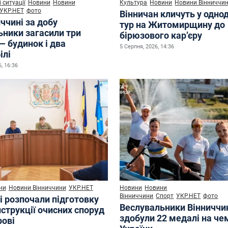
 ситуації
Новини
Новини
Культура
Новини
Новини Вінниччи
УКР.НЕТ
фото
Вінничан кличуть у одно
ччині за добу
тур на Житомирщину до
ьники загасили три
бірюзового кар’єру
— будинок і два
5 Серпня, 2026, 14:36
ілі
, 16:36
ни
Новини Вінниччини
УКР.НЕТ
Новини
Новини
Вінниччини
Спорт
УКР.НЕТ
фото
і розпочали підготовку
Веслувальники Вінниччи
струкції очисних споруд
здобули 22 медалі на че
рові