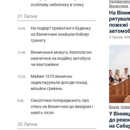
Надзвичайні
особливу небезпеку в спеку
Вінниччини
На Вінни
31 Липня
рятувал
пожежі 
На подвір’ї приватного будинку
14:06
автомоб
на Вінниччині знайшли бойову
5 Серпня, 2026
гранату
Вінничанки можуть безоплатно
12:46
навчитися на водійку автобуса
чи вантажівки
Майже 1670 вінничан
10:26
задекларували доходи понад
мільйон гривень
Синоптики попереджають про
8:06
спеку на Вінниччині до вихідних і
Влада
Нови
навіть після
У Вінниц
до рекон
30 Липня
на Саба