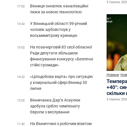
5 Серпня, 2026
Вінниця оновлює каналізаційні
17:02
люки за новою технологією
У Вінницькій області 59-річний
15:42
чоловік шубовстнув у
восьмиметрову криницю
На позачерговій 83 сесії обласної
15:02
Ради депутати збільшили
фінансування конкурсу «Безпечні
стійкі громади»
Новини
Нов
«Цілодобова варта» про ситуацію
14:22
Температ
у комунальній сфері Вінниці 30
+40°: с
липня
скільки
5 Серпня, 2026
Вінничанка Дар’я Асаулюк
13:02
здобула срібло чемпіонату
Європи з веслування
На Вінниччині з робочим візитом
11:42