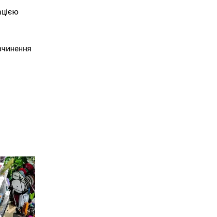
ацією
 вчинення