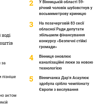
У Вінницькій області 59-
річний чоловік шубовстнув у
восьмиметрову криницю
На позачерговій 83 сесії
обласної Ради депутати
 ході
збільшили фінансування
конкурсу «Безпечні стійкі
коштів
громади»
Вінниця оновлює
каналізаційні люки за новою
 за
технологією
и пізніше
Вінничанка Дар'я Асаулюк
здобула срібло чемпіонату
Європи з веслування
ено актом
 якій