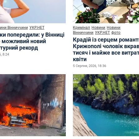
ини Вінниччини
УКР.НЕТ
Кримінал
Новини
Новини
Вінниччини
УКР.НЕТ
фото
ки попередили: у Вінниці
Крадій із серцем романт
р можливий новий
Крижополі чоловік вкрав
турний рекорд
тисяч і майже все витра
, 8:24
квіти
5 Серпня, 2026, 18:36