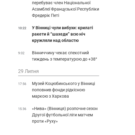
перебуває член Національної
Асамблеї Французької Республіки
Фредерік Петі
У Вінниці чули вибухи: крилаті
10:22
ракети й “шахеди” всю ніч
кружляли над областю
Вінниччину чекає спекотний
9:02
тиждень з температурою до +38°
29 Липня
Музей Коцюбинського у Вінниці
17:56
поповнив фонди рідкісною
маркою з Харкова
«Нива» (Вінниця) розпочне сезон
15:36
Другої футбольної ліги матчем
проти «Руху»