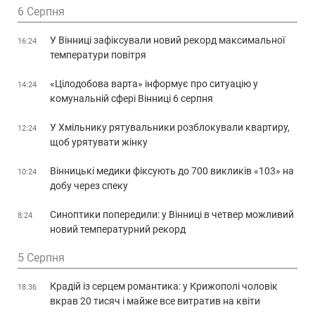
6 Серпня
У Вінниці зафіксували новий рекорд максимальної
16:24
температури повітря
«Цілодобова варта» інформує про ситуацію у
14:24
комунальній сфері Вінниці 6 серпня
У Хмільнику рятувальники розблокували квартиру,
12:24
щоб урятувати жінку
Вінницькі медики фіксують до 700 викликів «103» на
10:24
добу через спеку
Синоптики попередили: у Вінниці в четвер можливий
8:24
новий температурний рекорд
5 Серпня
Крадій із серцем романтика: у Крижополі чоловік
18:36
вкрав 20 тисяч і майже все витратив на квіти