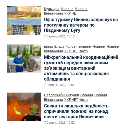
Культура
Новини
Новини
Вінниччини
УКР.НЕТ
Офіс туризму Вінниці запрошує на
прогулянку катером по
Південному Бугу
7 Серпня, 2026, 13:12
війна
Влада
Головні новини
Новини
Новини
Вінниччини
УКР.НЕТ
фото
Міжрегіональний координаційний
гумштаб передав військовим
зв’язківцям вантажний
автомобіль та спеціалізоване
обладнання
7 Серпня, 2026, 12:02
Надзвичайні ситуації
Новини
Новини
Вінниччини
УКР.НЕТ
фото
Спека та людська недбалість
спричинили пожежі на понад
шести гектарах Вінниччини
7 Серпня, 2026, 10:52