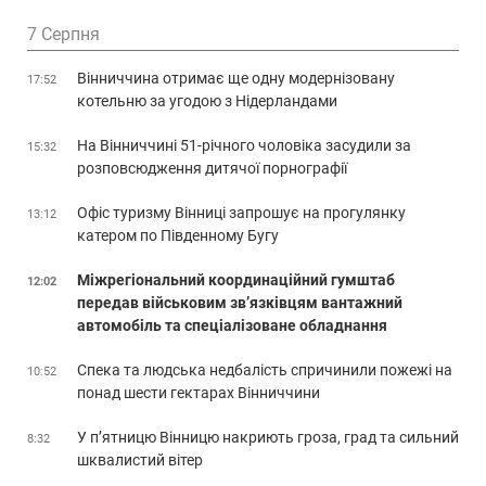
7 Серпня
Вінниччина отримає ще одну модернізовану
17:52
котельню за угодою з Нідерландами
На Вінниччині 51-річного чоловіка засудили за
15:32
розповсюдження дитячої порнографії
Офіс туризму Вінниці запрошує на прогулянку
13:12
катером по Південному Бугу
Міжрегіональний координаційний гумштаб
12:02
передав військовим зв’язківцям вантажний
автомобіль та спеціалізоване обладнання
Спека та людська недбалість спричинили пожежі на
10:52
понад шести гектарах Вінниччини
У п’ятницю Вінницю накриють гроза, град та сильний
8:32
шквалистий вітер