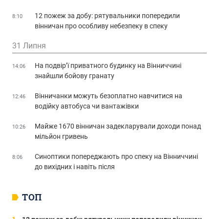
12 пожеж за добу: рятувальники попередили
8:10
вінничан про особливу небезпеку в спеку
31 Липня
На подвір’ї приватного будинку на Вінниччині
14:06
знайшли бойову гранату
Вінничанки можуть безоплатно навчитися на
12:46
водійку автобуса чи вантажівки
Майже 1670 вінничан задекларували доходи понад
10:26
мільйон гривень
Синоптики попереджають про спеку на Вінниччині
8:06
до вихідних і навіть після
ТОП