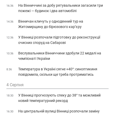
На Вінниччині за добу рятувальники загасили три
16:36
пожежі — будинок і два автомобілі
Вінничан кличуть у одноденний тур на
14:36
Житомирщину до бірюзового кар’єру
У Вінниці розпочали підготовку до реконструкції
12:36
очисних споруд на Сабарові
Веслувальники Вінниччини здобули 22 медалі на
10:36
чемпіонаті України
Температура в Україні сягне +40°: синоптикиня
8:36
повідомила, скільки ще треба протриматись
4 Серпня
У Вінниці прогнозують спеку до 38° та можливий
18:30
новий температурний рекорд
На центральній вулиці Вінниці розпочали заміну
16:30