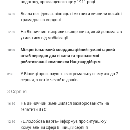
водогону, прокладеного ще у 1911 році
Белла не підвела: вінницькі митники виявили кокаїн і
14:30
трамадол на кордоні
На Вінниччині викрили священника, який допомагав
12:30
ухилятися від мобілізації
Міжрегіональний координаційний гуманітарний
10:30
штаб передав два пікапи та три наземні
роботизовані комплекси Нацгвардійцям
У Вінниці прогнозують екстремальну спеку аж до 7
8:30
серпня, а потім чекайте дощів
3 Серпня
На Вінниччині зменшилася захворюваність на
16:10
гепатити В і С
«Цілодобова варта» інформує про ситуацію у
12:10
комунальній сфері Вінниці 3 серпня