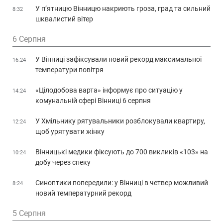
У п’ятницю Вінницю накриють гроза, град та сильний
8:32
шквалистий вітер
6 Серпня
У Вінниці зафіксували новий рекорд максимальної
16:24
температури повітря
«Цілодобова варта» інформує про ситуацію у
14:24
комунальній сфері Вінниці 6 серпня
У Хмільнику рятувальники розблокували квартиру,
12:24
щоб урятувати жінку
Вінницькі медики фіксують до 700 викликів «103» на
10:24
добу через спеку
Синоптики попередили: у Вінниці в четвер можливий
8:24
новий температурний рекорд
5 Серпня