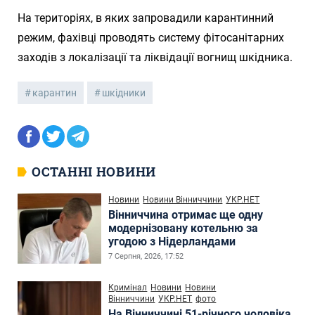
На територіях, в яких запровадили карантинний
режим, фахівці проводять систему фітосанітарних
заходів з локалізації та ліквідації вогнищ шкідника.
карантин
шкідники
ОСТАННІ НОВИНИ
Новини
Новини Вінниччини
УКР.НЕТ
Вінниччина отримає ще одну
модернізовану котельню за
угодою з Нідерландами
7 Серпня, 2026, 17:52
Кримінал
Новини
Новини
Вінниччини
УКР.НЕТ
фото
На Вінниччині 51-річного чоловіка