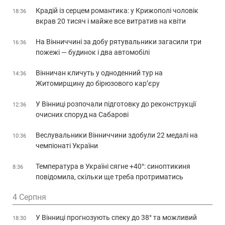
Крадій із серцем романтика: у Крижополі чоловік
18:36
вкрав 20 тисяч і майже все витратив на квіти
На Вінниччині за добу рятувальники загасили три
16:36
пожежі — будинок і два автомобілі
Вінничан кличуть у одноденний тур на
14:36
Житомирщину до бірюзового кар’єру
У Вінниці розпочали підготовку до реконструкції
12:36
очисних споруд на Сабарові
Веслувальники Вінниччини здобули 22 медалі на
10:36
чемпіонаті України
Температура в Україні сягне +40°: синоптикиня
8:36
повідомила, скільки ще треба протриматись
4 Серпня
У Вінниці прогнозують спеку до 38° та можливий
18:30