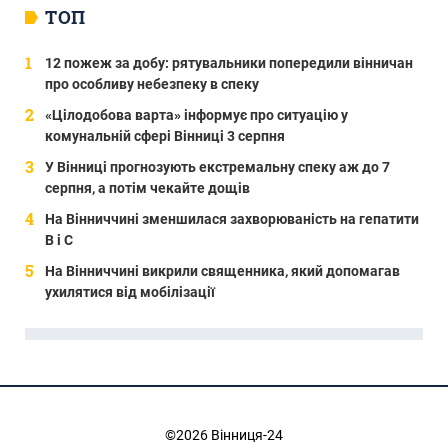
ТОП
12 пожеж за добу: рятувальники попередили вінничан
про особливу небезпеку в спеку
«Цілодобова варта» інформує про ситуацію у
комунальній сфері Вінниці 3 серпня
У Вінниці прогнозують екстремальну спеку аж до 7
серпня, а потім чекайте дощів
На Вінниччині зменшилася захворюваність на гепатити
В і С
На Вінниччині викрили священника, який допомагав
ухилятися від мобілізації
©2026 Вінниця-24