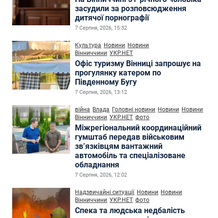
засудили за розповсюдження
дитячої порнографії
7 Серпня, 2026, 15:32
Культура
Новини
Новини
Вінниччини
УКР.НЕТ
Офіс туризму Вінниці запрошує на
прогулянку катером по
Південному Бугу
7 Серпня, 2026, 13:12
війна
Влада
Головні новини
Новини
Новини
Вінниччини
УКР.НЕТ
фото
Міжрегіональний координаційний
гумштаб передав військовим
зв’язківцям вантажний
автомобіль та спеціалізоване
обладнання
7 Серпня, 2026, 12:02
Надзвичайні ситуації
Новини
Новини
Вінниччини
УКР.НЕТ
фото
Спека та людська недбалість