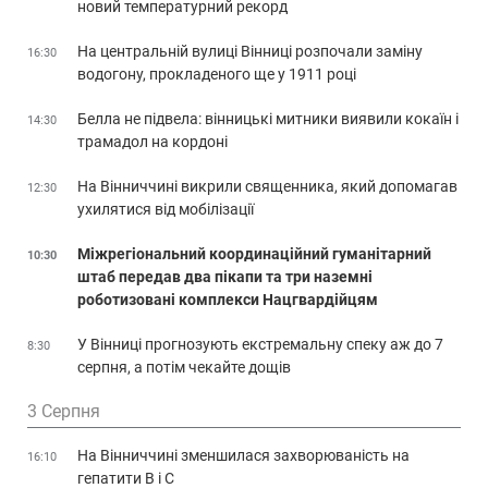
новий температурний рекорд
На центральній вулиці Вінниці розпочали заміну
16:30
водогону, прокладеного ще у 1911 році
Белла не підвела: вінницькі митники виявили кокаїн і
14:30
трамадол на кордоні
На Вінниччині викрили священника, який допомагав
12:30
ухилятися від мобілізації
Міжрегіональний координаційний гуманітарний
10:30
штаб передав два пікапи та три наземні
роботизовані комплекси Нацгвардійцям
У Вінниці прогнозують екстремальну спеку аж до 7
8:30
серпня, а потім чекайте дощів
3 Серпня
На Вінниччині зменшилася захворюваність на
16:10
гепатити В і С