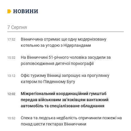
НОВИНИ
7 Серпня
Вінниччина отримає ще одну модернізовану
17:52
котельню за угодою з Нідерландами
На Вінниччині 51-річного чоловіка засудили за
15:32
розповсюдження дитячої порнографії
Офіс туризму Вінниці запрошує на прогулянку
13:12
катером по Південному Бугу
Міжрегіональний координаційний гумштаб
12:02
передав військовим зв’язківцям вантажний
автомобіль та спеціалізоване обладнання
Спека та людська недбалість спричинили пожежі на
10:52
понад шести гектарах Вінниччини