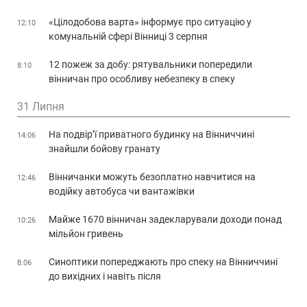
«Цілодобова варта» інформує про ситуацію у
12:10
комунальній сфері Вінниці 3 серпня
12 пожеж за добу: рятувальники попередили
8:10
вінничан про особливу небезпеку в спеку
31 Липня
На подвір’ї приватного будинку на Вінниччині
14:06
знайшли бойову гранату
Вінничанки можуть безоплатно навчитися на
12:46
водійку автобуса чи вантажівки
Майже 1670 вінничан задекларували доходи понад
10:26
мільйон гривень
Синоптики попереджають про спеку на Вінниччині
8:06
до вихідних і навіть після