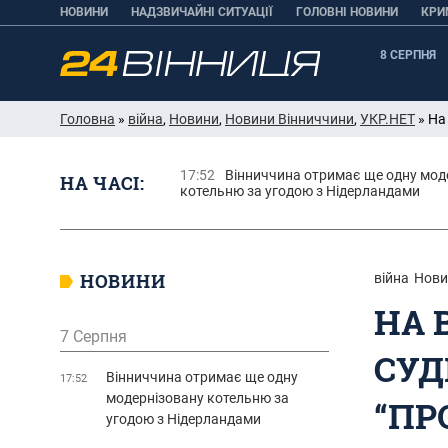
НОВИНИ
НАДЗВИЧАЙНІ СИТУАЦІЇ
ГОЛОВНІ НОВИНИ
КРИ
8 СЕРПНЯ
Головна
»
війна
,
Новини
,
Новини Вінниччини
,
УКР.НЕТ
» На
17:52
Вінниччина отримає ще одну мод
НА ЧАСІ:
котельню за угодою з Нідерландами
НОВИНИ
війна
Нови
НА 
7 Серпня
СУД
Вінниччина отримає ще одну
17:52
модернізовану котельню за
“ПР
угодою з Нідерландами