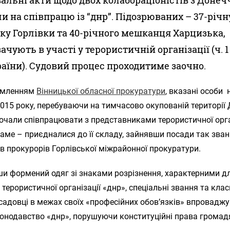
ли на співпрацю із “днр”. Підозрюваних – 37-річн
у Горлівки та 40-річного мешканця Харцизька,
чують в участі у терористичній організації (ч. 1 
раїни). Судовий процес проходитиме заочно.
омленням
Вінницької обласної прокуратури
, вказані особи 
015 року, перебуваючи на тимчасово окупованій території
почали співпрацювати з представниками терористичної орга
саме – приєдналися до її складу, зайнявши посади так зва
в прокурорів Горлівської міжрайонної прокуратури.
и формений одяг зі знаками розрізнення, характерними д
 терористичної організації «днр», спеціальні звання та клас
адовці в межах своїх «професійних обов’язків» впровадж
конодавство «днр», порушуючи конституційні права громад