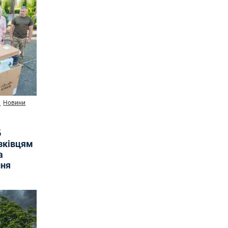
и
Новини
б
язківцям
а
ння