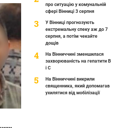
про ситуацію у комунальній
сфері Вінниці 3 серпня
У Вінниці прогнозують
екстремальну спеку аж до 7
серпня, а потім чекайте
дощів
На Вінниччині зменшилася
захворюваність на гепатити В
і С
На Вінниччині викрили
священника, який допомагав
ухилятися від мобілізації
чини,