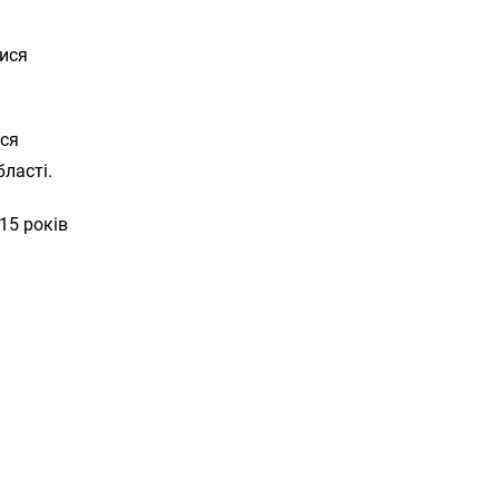
лися
ося
ласті.
15 років