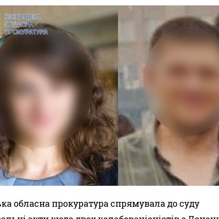
ка обласна прокуратура спрямувала до суду
альні акти щодо двох колабораціоністів з Донеч