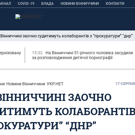
МІНАЛ
COVID-19
ВЛАДА
НОВИНИ ВІННИЧЧИНИ
КОНТАКТИ
 Вінниччині заочно судитимуть колаборантів з “прокуратури” “днр”
ернізовану
15:32
На Вінниччині 51-річного чоловіка засудили
за розповсюдження дитячої порнографії
ни
Новини Вінниччини
УКР.НЕТ
17 СЕРПНЯ,
ВІННИЧЧИНІ ЗАОЧНО
ИТИМУТЬ КОЛАБОРАНТІВ
ОКУРАТУРИ” “ДНР”