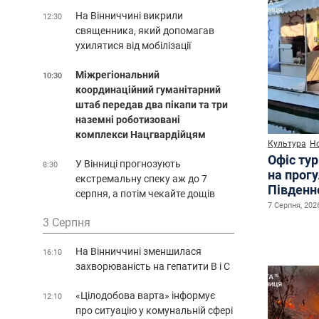
На Вінниччині викрили
12:30
священника, який допомагав
ухилятися від мобілізації
Міжрегіональний
10:30
координаційний гуманітарний
штаб передав два пікапи та три
наземні роботизовані
комплекси Нацгвардійцям
Культура
Н
Офіс ту
У Вінниці прогнозують
8:30
на прог
екстремальну спеку аж до 7
Південн
серпня, а потім чекайте дощів
7 Серпня, 2026
3 Серпня
На Вінниччині зменшилася
16:10
захворюваність на гепатити В і С
«Цілодобова варта» інформує
12:10
про ситуацію у комунальній сфері