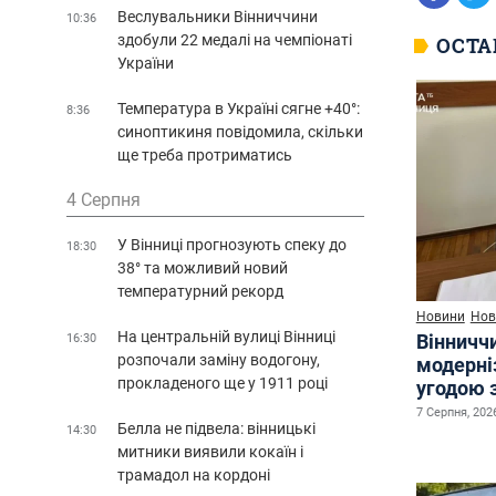
Веслувальники Вінниччини
10:36
здобули 22 медалі на чемпіонаті
ОСТА
України
Температура в Україні сягне +40°:
8:36
синоптикиня повідомила, скільки
ще треба протриматись
4 Серпня
У Вінниці прогнозують спеку до
18:30
38° та можливий новий
температурний рекорд
Новини
Нов
На центральній вулиці Вінниці
Вінничч
16:30
розпочали заміну водогону,
модерні
прокладеного ще у 1911 році
угодою 
7 Серпня, 2026
Белла не підвела: вінницькі
14:30
митники виявили кокаїн і
трамадол на кордоні