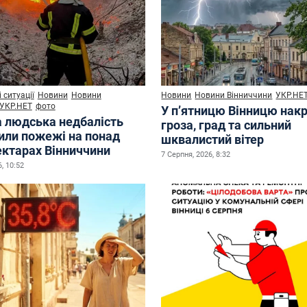
 ситуації
Новини
Новини
Новини
Новини Вінниччини
УКР.НЕ
УКР.НЕТ
фото
У п’ятницю Вінницю нак
а людська недбалість
гроза, град та сильний
или пожежі на понад
шквалистий вітер
ектарах Вінниччини
7 Серпня, 2026, 8:32
, 10:52