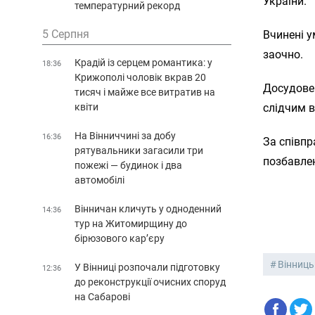
України.
температурний рекорд
5 Серпня
Вчинені 
заочно.
Крадій із серцем романтика: у
18:36
Крижополі чоловік вкрав 20
Досудове
тисяч і майже все витратив на
квіти
слідчим в
На Вінниччині за добу
16:36
За співпр
рятувальники загасили три
позбавлен
пожежі — будинок і два
автомобілі
Вінничан кличуть у одноденний
14:36
тур на Житомирщину до
бірюзового кар’єру
Вінниць
У Вінниці розпочали підготовку
12:36
до реконструкції очисних споруд
на Сабарові