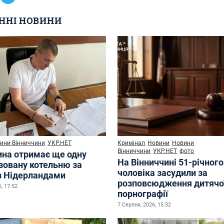
ННІ НОВИНИ
ини Вінниччини
УКР.НЕТ
Кримінал
Новини
Новини
Вінниччини
УКР.НЕТ
фото
ина отримає ще одну
На Вінниччині 51-річного
зовану котельню за
чоловіка засудили за
з Нідерландами
розповсюдження дитячо
, 17:52
порнографії
7 Серпня, 2026, 15:32