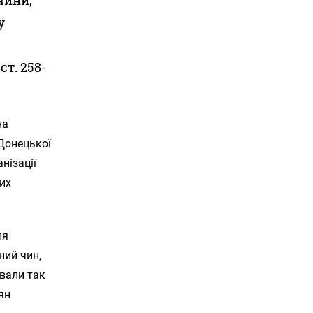
у
ст. 258-
на
 Донецької
нізації
них
ля
ний чин,
ували так
ян