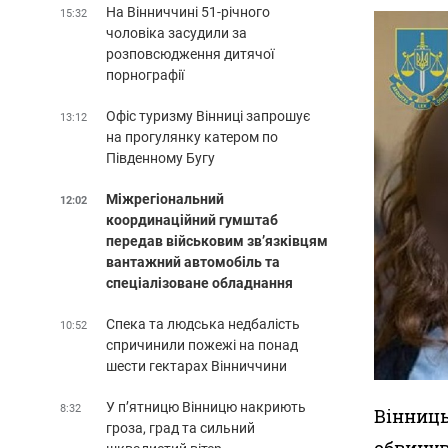
На Вінниччині 51-річного
15:32
чоловіка засудили за
розповсюдження дитячої
порнографії
Офіс туризму Вінниці запрошує
13:12
на прогулянку катером по
Південному Бугу
Міжрегіональний
12:02
координаційний гумштаб
передав військовим зв’язківцям
вантажний автомобіль та
спеціалізоване обладнання
Спека та людська недбалість
10:52
спричинили пожежі на понад
шести гектарах Вінниччини
У п’ятницю Вінницю накриють
8:32
Вінниць
гроза, град та сильний
обвинув