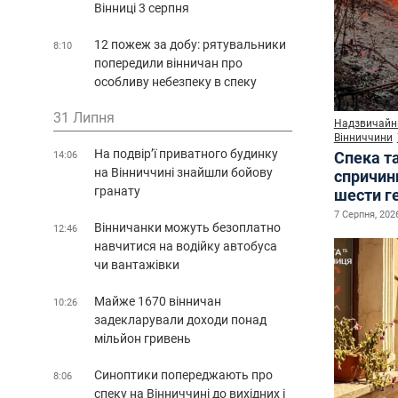
Вінниці 3 серпня
12 пожеж за добу: рятувальники
8:10
попередили вінничан про
особливу небезпеку в спеку
31 Липня
Надзвичайні
Вінниччини
На подвір’ї приватного будинку
Спека т
14:06
на Вінниччині знайшли бойову
спричин
гранату
шести г
7 Серпня, 2026
Вінничанки можуть безоплатно
12:46
навчитися на водійку автобуса
чи вантажівки
Майже 1670 вінничан
10:26
задекларували доходи понад
мільйон гривень
Синоптики попереджають про
8:06
спеку на Вінниччині до вихідних і