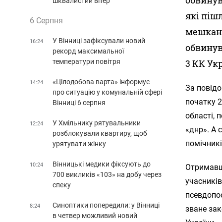
шквалистий вітер
які піш
6 Серпня
мешканк
У Вінниці зафіксували новий
16:24
обвинува
рекорд максимальної
температури повітря
3 КК Ук
«Цілодобова варта» інформує
14:24
За повід
про ситуацію у комунальній сфері
початку 2
Вінниці 6 серпня
області, 
У Хмільнику рятувальники
12:24
«днр». А 
розблокували квартиру, щоб
помічникі
урятувати жінку
Вінницькі медики фіксують до
10:24
Отримавш
700 викликів «103» на добу через
учасників
спеку
псевдопос
Синоптики попередили: у Вінниці
8:24
зване за
в четвер можливий новий