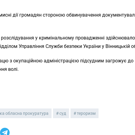
умисні дії громадян стороною обвинувачення документува
 розслідування у кримінальному провадженні здійснювал
ідділом Управління Служби безпеки України у Вінницькій об
ацю з окупаційною адміністрацією підсудним загрожує до 
ня волі.
ка обласна прокуратура
суд
тероризм