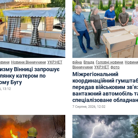
овини
Новини Вінниччини
УКР.НЕТ
війна
Влада
Головні новини
Новин
Вінниччини
УКР.НЕТ
фото
ризму Вінниці запрошує
Міжрегіональний
улянку катером по
координаційний гумшта
ому Бугу
передав військовим зв’
, 13:12
вантажний автомобіль т
спеціалізоване обладна
7 Серпня, 2026, 12:02