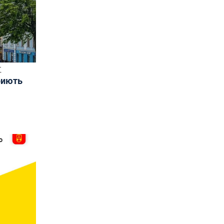
Т
риють