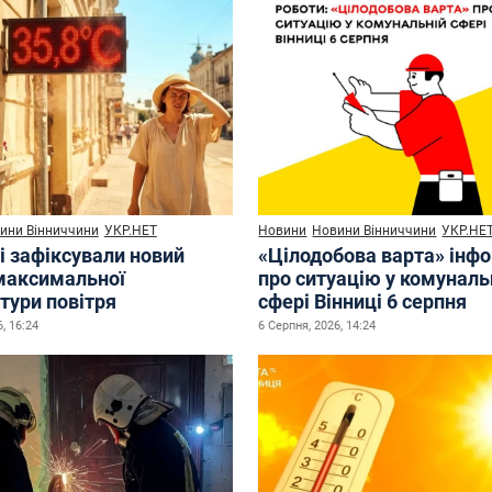
ини Вінниччини
УКР.НЕТ
Новини
Новини Вінниччини
УКР.НЕ
і зафіксували новий
«Цілодобова варта» інф
максимальної
про ситуацію у комуналь
тури повітря
сфері Вінниці 6 серпня
, 16:24
6 Серпня, 2026, 14:24