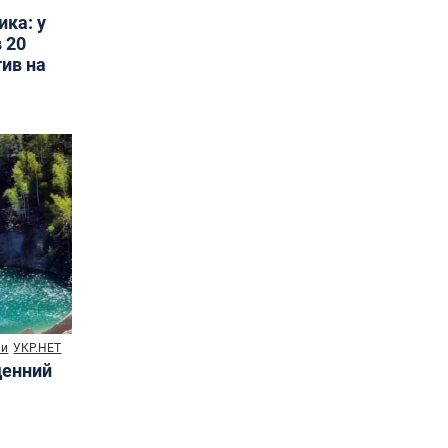
ика: у
 20
тив на
ни
УКР.НЕТ
денний