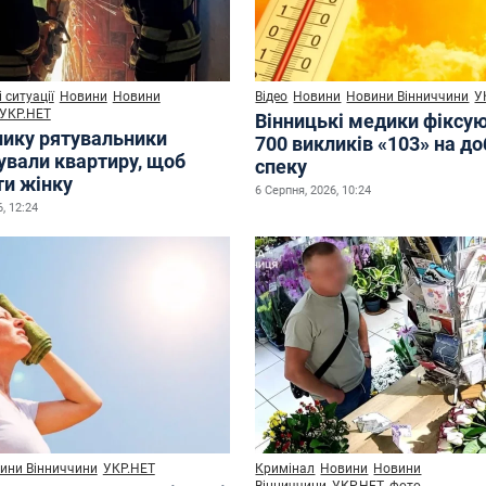
 ситуації
Новини
Новини
Відео
Новини
Новини Вінниччини
У
УКР.НЕТ
Вінницькі медики фіксу
нику рятувальники
700 викликів «103» на до
ували квартиру, щоб
спеку
ти жінку
6 Серпня, 2026, 10:24
, 12:24
ини Вінниччини
УКР.НЕТ
Кримінал
Новини
Новини
Вінниччини
УКР.НЕТ
фото