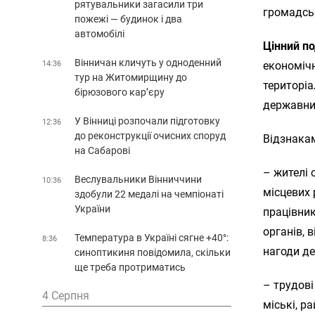
рятувальники загасили три
громадськ
пожежі — будинок і два
автомобілі
Цінний п
Вінничан кличуть у одноденний
14:36
економічн
тур на Житомирщину до
територіа
бірюзового кар’єру
державних
У Вінниці розпочали підготовку
12:36
до реконструкції очисних споруд
Відзнакам
на Сабарові
– жителі 
Веслувальники Вінниччини
10:36
місцевих 
здобули 22 медалі на чемпіонаті
України
працівник
органів, 
Температура в Україні сягне +40°:
8:36
нагоди де
синоптикиня повідомила, скільки
ще треба протриматись
– трудові
4 Серпня
міські, р