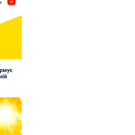
Т
ормує
ній