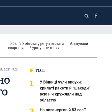
12:24
У Хмільнику рятувальники розблокували
квартиру, щоб урятувати жінку
ТОП
, 2021, 9:24
НО
У Вінниці чули вибухи:
крилаті ракети й “шахеди”
ГО
всю ніч кружляли над
областю
На позачерговій 83 сесії