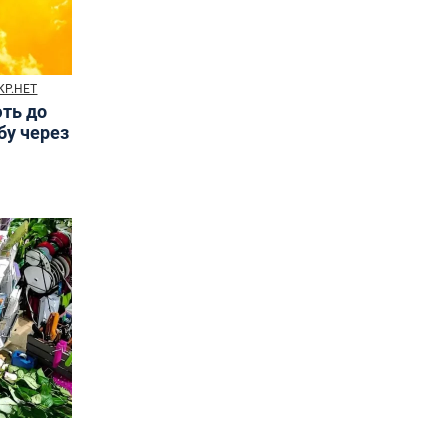
КР.НЕТ
ють до
бу через