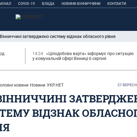
МІНАЛ
COVID-19
ВЛАДА
НОВИНИ ВІННИЧЧИНИ
КОНТАКТИ
Вінниччині затверджено систему відзнак обласного рівня
орд
14:24
«Цілодобова варта» інформує про ситуацію
у комунальній сфері Вінниці 6 серпня
оловні новини
Новини
УКР.НЕТ
27 ВЕРЕСНЯ
ВІННИЧЧИНІ ЗАТВЕРДЖЕ
ТЕМУ ВІДЗНАК ОБЛАСНО
НЯ