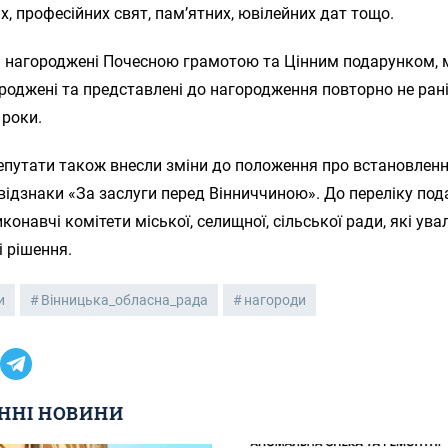
, професійних свят, пам’ятних, ювілейних дат тощо.
кі нагороджені Почесною грамотою та Цінним подарунком,
роджені та представлені до нагородження повторно не ран
 роки.
депутати також внесли зміни до положення про встановлен
відзнаки «За заслуги перед Вінниччиною». До переліку под
конавчі комітети міської, селищної, сільської ради, які ув
і рішення.
и
Вінницька_обласна_рада
нагороди
ННІ НОВИНИ