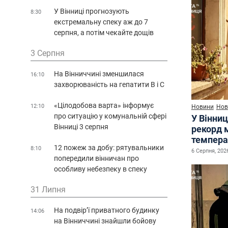
У Вінниці прогнозують
8:30
екстремальну спеку аж до 7
серпня, а потім чекайте дощів
3 Серпня
На Вінниччині зменшилася
16:10
захворюваність на гепатити В і С
«Цілодобова варта» інформує
12:10
Новини
Нов
про ситуацію у комунальній сфері
У Вінниц
Вінниці 3 серпня
рекорд 
темпера
12 пожеж за добу: рятувальники
8:10
6 Серпня, 2026
попередили вінничан про
особливу небезпеку в спеку
31 Липня
На подвір’ї приватного будинку
14:06
на Вінниччині знайшли бойову