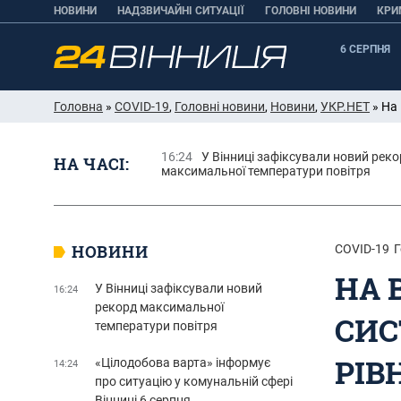
НОВИНИ
НАДЗВИЧАЙНІ СИТУАЦІЇ
ГОЛОВНІ НОВИНИ
КРИ
6 СЕРПНЯ
Головна
»
COVID-19
,
Головні новини
,
Новини
,
УКР.НЕТ
» На 
16:24
У Вінниці зафіксували новий рек
НА ЧАСІ:
максимальної температури повітря
НОВИНИ
COVID-19
Г
НА 
У Вінниці зафіксували новий
16:24
рекорд максимальної
СИС
температури повітря
РІВ
«Цілодобова варта» інформує
14:24
про ситуацію у комунальній сфері
Вінниці 6 серпня