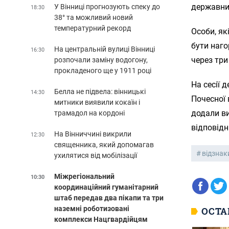
державних
У Вінниці прогнозують спеку до
18:30
38° та можливий новий
температурний рекорд
Особи, я
бути наго
На центральній вулиці Вінниці
16:30
через три
розпочали заміну водогону,
прокладеного ще у 1911 році
На сесії 
Белла не підвела: вінницькі
14:30
Почесної 
митники виявили кокаїн і
додали ви
трамадол на кордоні
відповідн
На Вінниччині викрили
12:30
священника, який допомагав
відзнак
ухилятися від мобілізації
Міжрегіональний
10:30
координаційний гуманітарний
штаб передав два пікапи та три
наземні роботизовані
ОСТА
комплекси Нацгвардійцям