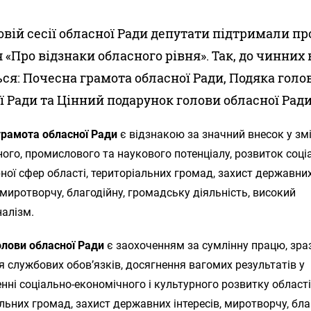
овій сесії обласної Ради депутати підтримали пр
 «Про відзнаки обласного рівня». Так, до чинних 
ся: Почесна грамота обласної Ради, Подяка голо
ї Ради та Цінний подарунок голови обласної Ради
грамота обласної Ради
є відзнакою за значний внесок у зм
ого, промислового та наукового потенціалу, розвиток соці
ної сфер області, територіальних громад, захист державни
, миротворчу, благодійну, громадську діяльність, високий
налізм.
олови обласної Ради
є заохоченням за сумлінну працю, зра
 службових обов’язків, досягнення вагомих результатів у
нні соціально-економічного і культурного розвитку області
льних громад, захист державних інтересів, миротворчу, бла