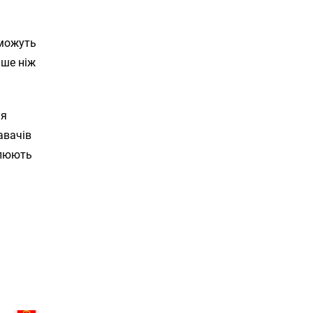
 можуть
іше ніж
ня
авачів
алюють