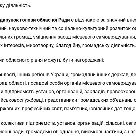
у діяльність.
одарунок голови обласної Ради
є відзнакою за значний вне
ий, науково-технічний та соціально-культурний розвиток об
льних громад, зміцнення засад місцевого самоврядування,
 інтересів, миротворчу, благодійну, громадську діяльність
и обласного рівня можуть бути нагороджені:
області, інших регіонів України, громадяни інших держав, д
рад області, посадові особи органів місцевого самоврядув
и підприємств, установ, організацій, закладів, правоохоро
військовослужбовці, представники громадських об’єднань о
ржавних, професійних свят, пам’ятних, ювілейних дат тощо.
 колективи підприємств, установ, організацій; сільські, сел
айонні ради, громадські об’єднання, військові частини, з на