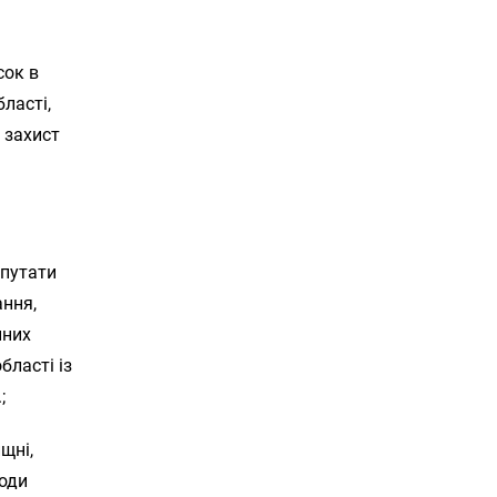
сок в
ласті,
 захист
.
епутати
ання,
нних
бласті із
;
ищні,
годи