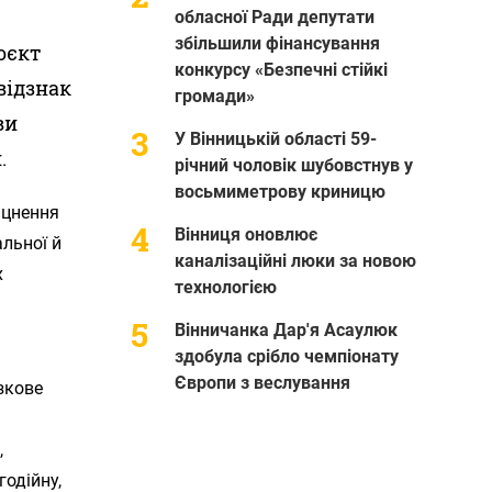
обласної Ради депутати
збільшили фінансування
оєкт
конкурсу «Безпечні стійкі
відзнак
громади»
ви
У Вінницькій області 59-
.
річний чоловік шубовстнув у
восьмиметрову криницю
іцнення
Вінниця оновлює
альної й
каналізаційні люки за новою
х
технологією
Вінничанка Дар'я Асаулюк
здобула срібло чемпіонату
Європи з веслування
зкове
,
годійну,