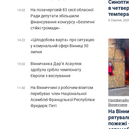
Синопти
в четве
На позачерговій 83 сесії обласної
15:02
темпера
Ради депутати збільшили
6 Серпня, 2026
фінансування конкурсу «Безпечні
стійкі громади»
«Цілодобова варта» про ситуацію
14:22
у комунальній сфері Вінниці 30
липня
Вінничанка Дар’я Асаулюк
13:02
здобула срібло чемпіонату
Європи з веслування
На Вінниччині з робочим візитом
11:42
перебуває член Національної
Асамблеї Французької Республіки
Надзвичайні
Вінниччини
Фредерік Петі
На Вінни
рятувал
пожежі 