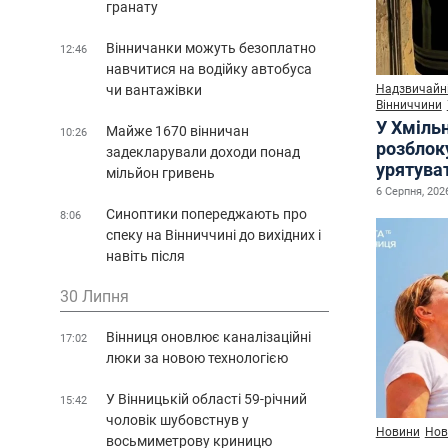
гранату
Вінничанки можуть безоплатно
12:46
навчитися на водійку автобуса
чи вантажівки
Надзвичайні
Вінниччини
У Хміль
Майже 1670 вінничан
10:26
розблок
задекларували доходи понад
урятува
мільйон гривень
6 Серпня, 2026
Синоптики попереджають про
8:06
спеку на Вінниччині до вихідних і
навіть після
30 Липня
Вінниця оновлює каналізаційні
17:02
люки за новою технологією
У Вінницькій області 59-річний
15:42
чоловік шубовстнув у
Новини
Нов
восьмиметрову криницю