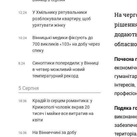
У Хмільнику рятувальники
12:24
На черг
розблокували квартиру, щоб
рішення
урятувати жінку
додають
Вінницькі медики фіксують до
10:24
обласно
700 викликів «103» на добу через
спеку
Почесна 
Синоптики попередили: у Вінниці
8:24
економічн
в четвер можливий новий
температурний рекорд
гуманітар
інтересів
5 Серпня
професіо
Крадій із серцем романтика: у
18:36
Крижополі чоловік вкрав 20
Подяка г
тисяч і майже все витратив на
виконання
квіти
забезпече
На Вінниччині за добу
16:36
територіа