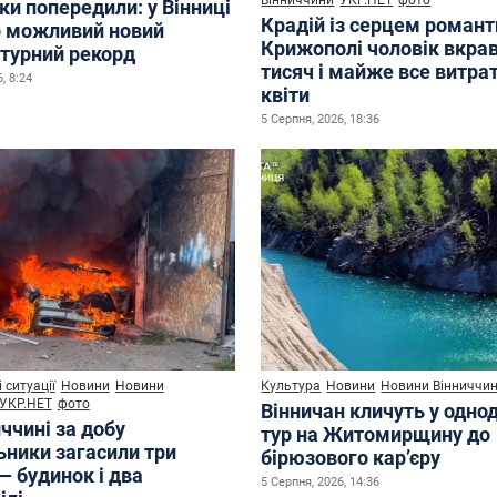
ки попередили: у Вінниці
Крадій із серцем романт
р можливий новий
Крижополі чоловік вкрав
турний рекорд
тисяч і майже все витра
, 8:24
квіти
5 Серпня, 2026, 18:36
 ситуації
Новини
Новини
Культура
Новини
Новини Вінниччи
УКР.НЕТ
фото
Вінничан кличуть у одно
ччині за добу
тур на Житомирщину до
ьники загасили три
бірюзового кар’єру
— будинок і два
5 Серпня, 2026, 14:36